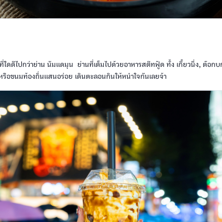
ที่ใดดีไปกว่าย่าน นัมแดมุน ย่านที่เต็มไปด้วยอาหารสตีทฟู้ด ทั้ง เกี๊ยวนึ่ง, ต๊อก
บ หรือขนมท้องถิ่นแสนอร่อย เดินตะลอนกินให้หนำใจกันเลยจ้า