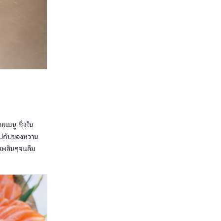
ยเมนู ซึ่งใน
ยไปกับของหวาน
ินเพลินๆจนลืม