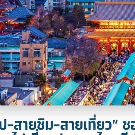
ป-สายชิม-สายเที่ยว” ช