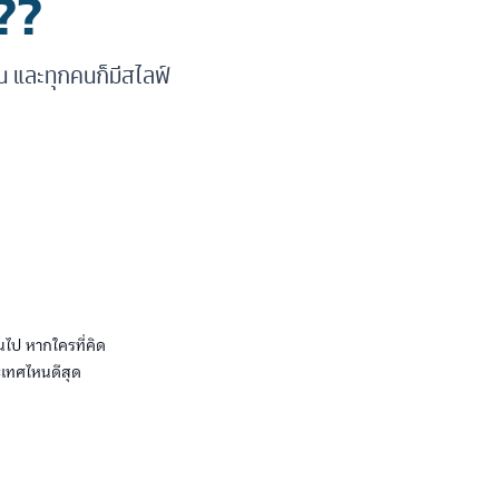
??
คน และทุกคนก็มีสไลฟ์
ไป หากใครที่คิด
ะเทศไหนดีสุด