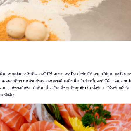
นดินแดนแห่งของกินที่พลาดไม่ได้ อย่าง เครปไข่ ปาท่องโก๋ ชานมไข่มุก และอีกหลา
ร์เกตหลายที่มา ยกตัวอย่างตลาดกลางคืนหนิงเซี่ย ในย่านนั้นจะทำให้เราอิ่มอร่อ
วรรค์ของนักชิม นักกิน เชื่อว่าใครที่ชอบกินจุบจิบ กินทั้งวัน มาไต้หวันแล้วก
เลยทีเดียว