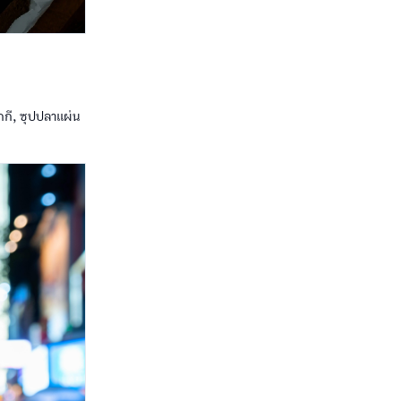
บกกี, ซุปปลาแผ่น