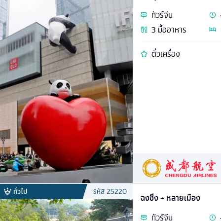
ทัวร์
จีน
3
มื้ออาหาร
ตั๋วเครื่อง
ทั่วไป
รหัส
25220
ฉงชิ่ง + หลายเมือง
ทัวร์
จีน