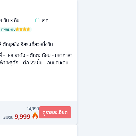
4
วัน
3
คืน
ส.ค.
ที่พักระดับ
ตึกขุยซิง อิสระเที่ยวหนึ่งวัน
ี่ - หงหยาต้ง - ตึกตะเกียบ - มหาศาลา
้าทะลุตึก - ตึก 22 ชั้น - ถนนคนเดิน
14,999
ดูรายละเอียด
9,999
เริ่มต้น