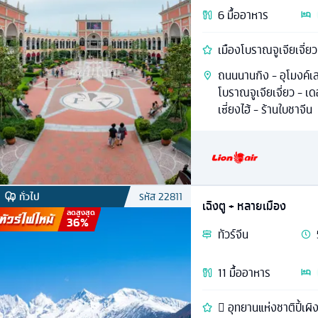
6
มื้ออาหาร
เมืองโบราณจูเจียเจี่ยว 
ถนนนานกิง - อุโมงค์เลเ
โบราณจูเจียเจี่ยว - เ
เซี่ยงไฮ้ - ร้านใบชาจีน
ทั่วไป
รหัส
22811
เฉิงตู + หลายเมือง
ลดสูงสุด
36
%
ทัวร์
จีน
11
มื้ออาหาร
 อุทยานแห่งชาติปี้เผิ