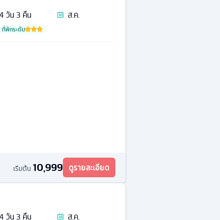
4
วัน
3
คืน
ส.ค.
ที่พักระดับ
10,999
ดูรายละเอียด
เริ่มต้น
4
วัน
3
คืน
ส.ค.