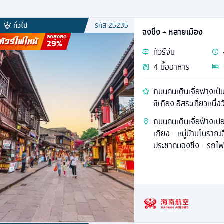
ทั่วไป
รหัส
25235
ฉงชิ่ง + หลายเมือง
ลดสูงสุด
29
%
ทัวร์
จีน
4
มื้ออาหาร
ถนนคนเดินเจี่ยฟางเป่น 
ซีเกียง อิสระเที่ยวหนึ่งว
ถนนคนเดินเจี่ยฟ่างเปย
เกียง - หมู่บ้านโบราณฉ
ประชาคมฉงชิ่ง - รถไฟ