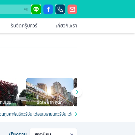
⌘
K
รับจัดกรุ๊ปทัวร์
เกี่ยวกับเรา
ตะเกียบ
รถไฟฟ้าทะลุตึก
วัดหลัวฮั่นซื่อ
อุ
ดือนกุมภาพันธ์
ทัวร์จีน เดือนเมษายน
ทัวร์จีน เดือนมิถุนายน
ทัวร์จีน โปรโมชั่น
ทัวร์จีน วั
เรียงตาม