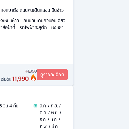
้น หงหยาต้ง ถนนคนเดินหลงเหมินฮ่าว
เหมินห้าว - ถนนคนเดินกวนอินเฉียว -
าสือป้าตี้ - รถไฟฟ้าทะลุตึก - หงหยา
14,990
ดูรายละเอียด
11,990
เริ่มต้น
5
วัน
4
คืน
ส.ค. / ก.ย. /
ต.ค. / พ.ย. /
ธ.ค. / ม.ค. /
ก.พ. / มี.ค.