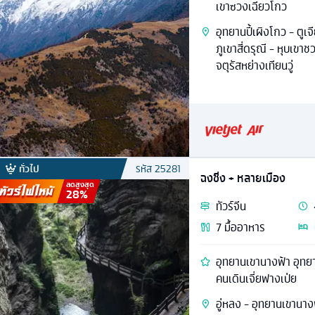
เขาซวงเฉียวโกว
อุทยานปี้เผิงโกว - ตูเ
ภูเขาสี่ดรุณี - หุบเขา
จตุรัสหย่างเทียนวู่
ทั่วไป
รหัส
25281
ฉงชิ่ง + หลายเมือง
ลดสูงสุด
28
%
ทัวร์
จีน
7
มื้ออาหาร
อุทยานเขานางฟ้า อุทย
คนเดินเจี่ยฟางเป่ย
อู่หลง - อุทยานเขานาง