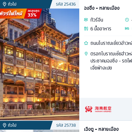
ทั่วไป
รหัส
25436
ฉงชิ่ง + หลายเมือง
ลดสูงสุด
33
%
ทัวร์
จีน
6
มื้ออาหาร
ถนนโบราณเซี่ยวฮ่าวหลี่ 
ตรอกโบราณเซี่ยฮ่าวหล
ประชาคมฉงชิ่ง - รถไฟฟ
เจี่ยฟ่างเปย
ทั่วไป
รหัส
25738
เฉิงตู + หลายเมือง