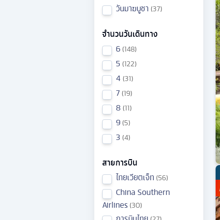
วันมาฆบูชา
37
จำนวนวันเดินทาง
6
148
5
122
4
31
7
19
8
11
9
5
3
4
สายการบิน
ไทยเวียตเจ็ท
56
China Southern
Airlines
30
การบินไทย
27