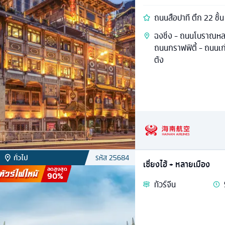
ถนนสือปาที ตึก 22 ชั
ฉงชิ่ง - ถนนโบราณหลง
ถนนกราฟฟิตี้ - ถนนเก่
ต้ง
ทั่วไป
รหัส
25684
เซี่ยงไฮ้ + หลายเมือง
ลดสูงสุด
90
%
ทัวร์
จีน