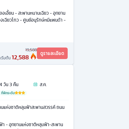
จียงเอี้ยน - สะพานหนานเฉียว - อุทยาน
ชวงเฉียวโกว - ศูนย์อนุรักษ์หมีแพนด้า -
19,588
ดูรายละเอียด
12,588
เริ่มต้น
4
วัน
3
คืน
ส.ค.
ที่พักระดับ
านแห่งชาติหลุมฟ้าสะพานสวรรค์ ถนน
ฟ้า - อุทยานแห่งชาติหลุมฟ้า-สะพาน