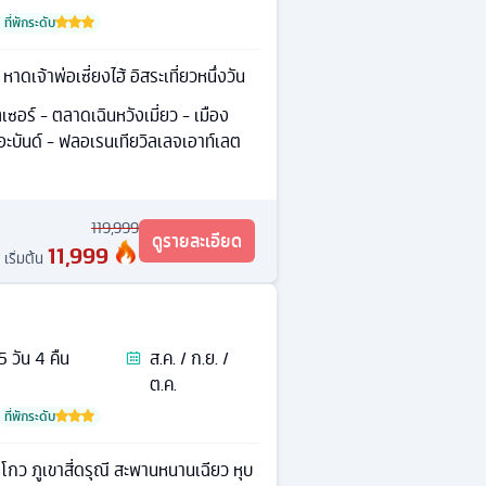
ที่พักระดับ
หาดเจ้าพ่อเซี่ยงไฮ้ อิสระเที่ยวหนึ่งวัน
ซอร์ - ตลาดเฉินหวังเมี่ยว - เมือง
ดอะบันด์ - ฟลอเรนเทียวิลเลจเอาท์เลต
119,999
ดูรายละเอียด
11,999
เริ่มต้น
5
วัน
4
คืน
ส.ค. / ก.ย. /
ต.ค.
ที่พักระดับ
งโกว ภูเขาสี่ดรุณี สะพานหนานเฉียว หุบ