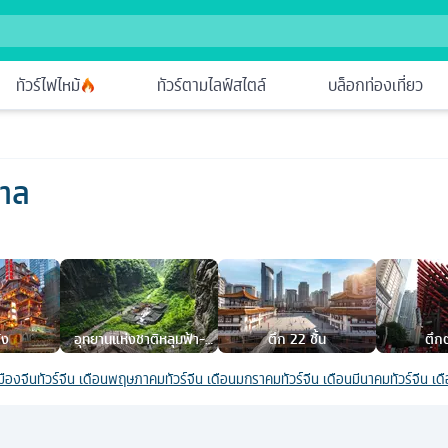
ทัวร์ไฟไหม้
ทัวร์ตามไลฟ์สไตล์
บล็อกท่องเที่ยว
บาล
้ง
อุทยานแห่งชาติหลุมฟ้า-
ตึก 22 ชั้น
ตึก
สะพานสวรรค์
มืองจีน
ทัวร์จีน เดือนพฤษภาคม
ทัวร์จีน เดือนมกราคม
ทัวร์จีน เดือนมีนาคม
ทัวร์จีน เ