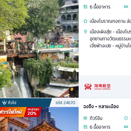
6
มื้ออาหาร
เมืองโบราณกงถาน ล่อง
เมืองเผิงสุ่ย - เมืองโ
อุทยานทางวัฒนธรรมเ
เจี่ยฟ่างเปย - หมู่บ้าน
ทั่วไป
รหัส
24670
ฉงชิ่ง + หลายเมือง
ลดสูงสุด
20
%
ทัวร์
จีน
6
มื้ออาหาร