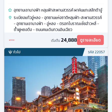
อุทยานเขานางฟ้า หลุมฟ้าสะพานสวรรค์ ผาหินแกะสลักต้าจู๋
ระเบียงแก้วอู่หลง - อุทยานแห่งชาติหลุมฟ้า-สะพานสวรรค์
- อุทยานเขานางฟ้า - อู่หลง - ตรอกโบราณเซี่ยฮ่าวหลี่ -
ถ้ำฝูหยงต้ง - ถนนคนเดินกวนอินเฉียว
24,888
ดูรายละเอียด
เริ่มต้น
ทั่วไป
รหัส
22057