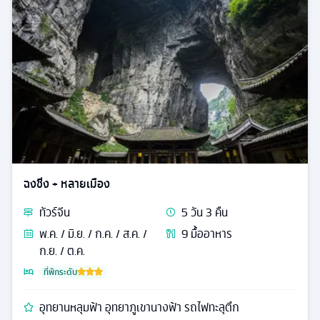
ฉงชิ่ง + หลายเมือง
ทัวร์
จีน
5
วัน
3
คืน
พ.ค. / มิ.ย. / ก.ค. / ส.ค. /
9
มื้ออาหาร
ก.ย. / ต.ค.
ที่พักระดับ
อุทยานหลุมฟ้า อุทยาภูเขานางฟ้า รถไฟทะลุตึก