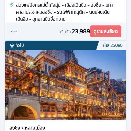
ล่องแพมังกรแม่น้ำก้งสุ่ย - เมืองเอินซือ - ฉงชิ่ง - มหา
ศาลาประชาคมฉงชิ่ง - รถไฟฟ้าทะลุตึก - ถนนคนเดิน
เอินซือ - อุทยานซือจื่อกวาน
23,989
ดูรายละเอียด
เริ่มต้น
ทั่วไป
รหัส
25086
ฉงชิ่ง + หลายเมือง