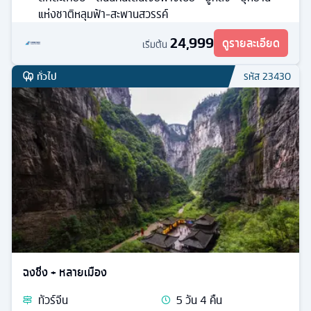
แห่งชาติหลุมฟ้า-สะพานสวรรค์
24,999
ดูรายละเอียด
เริ่มต้น
ทั่วไป
รหัส
23430
ฉงชิ่ง + หลายเมือง
ทัวร์
จีน
5
วัน
4
คืน