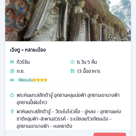
เฉิงตู + หลายเมือง
ทัวร์
จีน
6
วัน
5
คืน
ก.ย.
13
มื้ออาหาร
ที่พักระดับ
พระหินแกะสลักต้าจู๋ อุทยานหลุมบ่อฟ้า อุทยานเขานางฟ้า
อุทยานปี้เผิงโกว
ผาหินแกะสลักต้าจู๋ - วัดเซิ่งโซ่วซื่อ - อู่หลง - อุทยานแห่ง
ชาติหลุมฟ้า-สะพานสวรรค์ - ระเบียงแก้วเทียนเฉิง -
อุทยานเขานางฟ้า - หงหยาต้ง