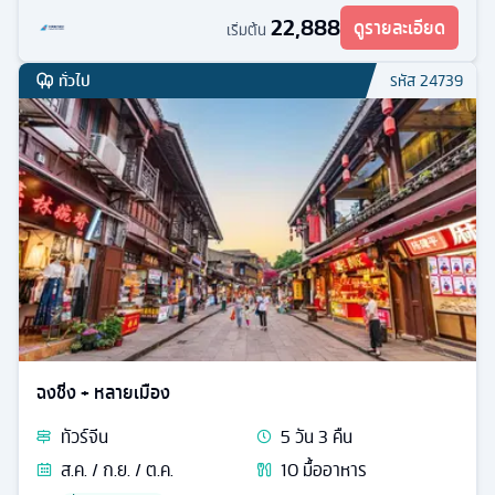
22,888
ดูรายละเอียด
เริ่มต้น
ทั่วไป
รหัส
24739
ฉงชิ่ง + หลายเมือง
ทัวร์
จีน
5
วัน
3
คืน
ส.ค. / ก.ย. / ต.ค.
10
มื้ออาหาร