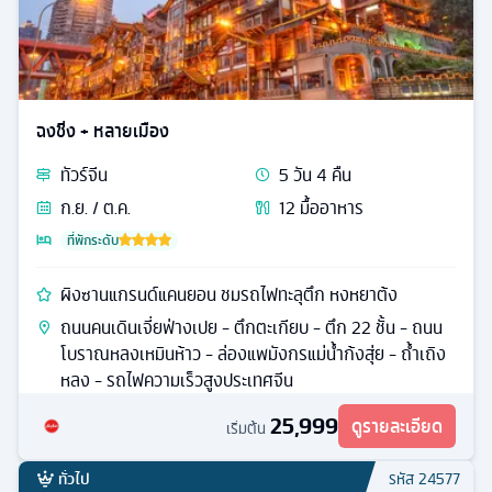
ฉงชิ่ง + หลายเมือง
ทัวร์
จีน
5
วัน
4
คืน
ก.ย. / ต.ค.
12
มื้ออาหาร
ที่พักระดับ
ผิงซานแกรนด์แคนยอน ชมรถไฟทะลุตึก หงหยาต้ง
ถนนคนเดินเจี่ยฟ่างเปย - ตึกตะเกียบ - ตึก 22 ชั้น - ถนน
โบราณหลงเหมินห้าว - ล่องแพมังกรแม่น้ำก้งสุ่ย - ถ้ำเถิง
หลง - รถไฟความเร็วสูงประเทศจีน
25,999
ดูรายละเอียด
เริ่มต้น
ทั่วไป
รหัส
24577