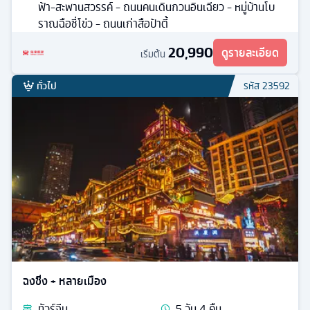
ฟ้า-สะพานสวรรค์ - ถนนคนเดินกวนอินเฉียว - หมู่บ้านโบ
ราณฉือชี่โข่ว - ถนนเก่าสือป้าตี้
20,990
ดูรายละเอียด
เริ่มต้น
ทั่วไป
รหัส
23592
ฉงชิ่ง + หลายเมือง
ทัวร์
จีน
5
วัน
4
คืน