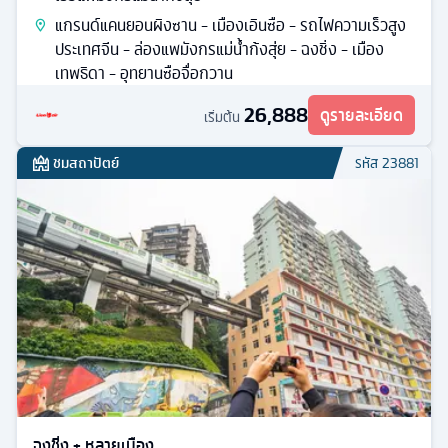
แกรนด์แคนยอนผิงซาน - เมืองเอินซือ - รถไฟความเร็วสูง
ประเทศจีน - ล่องแพมังกรแม่น้ำก้งสุ่ย - ฉงชิ่ง - เมือง
เทพธิดา - อุทยานซือจื่อกวาน
26,888
ดูรายละเอียด
เริ่มต้น
ชมสถาปัตย์
รหัส
23881
ฉงชิ่ง + หลายเมือง