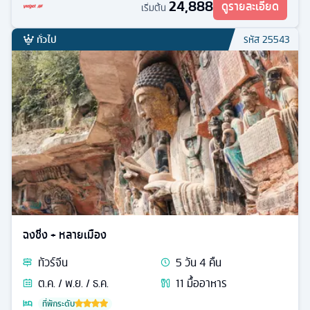
24,888
ดูรายละเอียด
เริ่มต้น
ทั่วไป
รหัส
25543
ฉงชิ่ง + หลายเมือง
ทัวร์
จีน
5
วัน
4
คืน
ต.ค. / พ.ย. / ธ.ค.
11
มื้ออาหาร
ที่พักระดับ