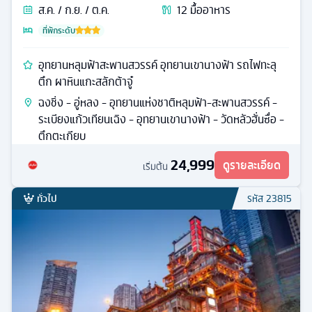
ส.ค. / ก.ย. / ต.ค.
12
มื้ออาหาร
ที่พักระดับ
อุทยานหลุมฟ้าสะพานสวรรค์ อุทยานเขานางฟ้า รถไฟทะลุ
ตึก ผาหินแกะสลักต้าจู๋
ฉงชิ่ง - อู่หลง - อุทยานแห่งชาติหลุมฟ้า-สะพานสวรรค์ -
ระเบียงแก้วเทียนเฉิง - อุทยานเขานางฟ้า - วัดหลัวฮั่นซื่อ -
ตึกตะเกียบ
24,999
ดูรายละเอียด
เริ่มต้น
ทั่วไป
รหัส
23815