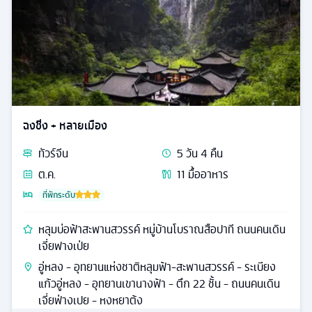
ฉงชิ่ง + หลายเมือง
ทัวร์
จีน
5
วัน
4
คืน
ต.ค.
11
มื้ออาหาร
ที่พักระดับ
หลุมบ่อฟ้าสะพานสวรรค์ หมู่บ้านโบราณสือปาที ถนนคนเดิน
เจี่ยฟางเป่ย
อู่หลง - อุทยานแห่งชาติหลุมฟ้า-สะพานสวรรค์ - ระเบียง
แก้วอู่หลง - อุทยานเขานางฟ้า - ตึก 22 ชั้น - ถนนคนเดิน
เจี่ยฟ่างเปย - หงหยาต้ง