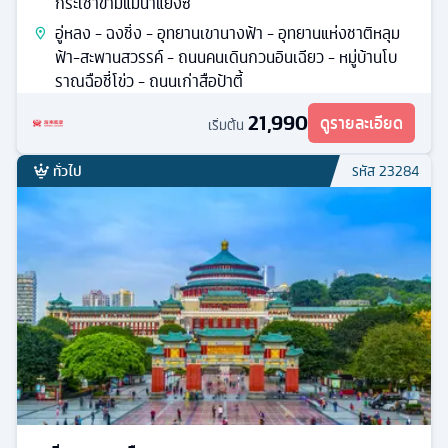
กระเช้าข้ามแม่น้ำแยงซี
อู่หลง - ฉงชิ่ง - อุทยานเขานางฟ้า - อุทยานแห่งชาติหลุม
ฟ้า-สะพานสวรรค์ - ถนนคนเดินกวนอินเฉียว - หมู่บ้านโบ
ราณฉือชี่โข่ว - ถนนเก่าสือป้าตี้
21,990
ดูรายละเอียด
เริ่มต้น
ทั่วไป
รหัส
23284