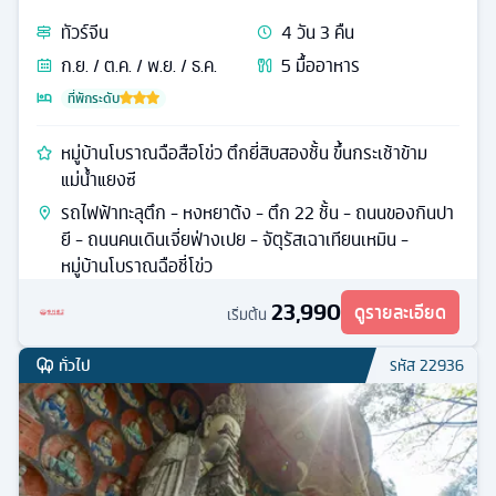
ทัวร์
จีน
4
วัน
3
คืน
ก.ย. / ต.ค. / พ.ย. / ธ.ค.
5
มื้ออาหาร
ที่พักระดับ
หมู่บ้านโบราณฉือสือโข่ว ตึกยี่สิบสองชั้น ขึ้นกระเช้าข้าม
แม่น้ำแยงซี
รถไฟฟ้าทะลุตึก - หงหยาต้ง - ตึก 22 ชั้น - ถนนของกินปา
ยี - ถนนคนเดินเจี่ยฟ่างเปย - จัตุรัสเฉาเทียนเหมิน -
หมู่บ้านโบราณฉือชี่โข่ว
23,990
ดูรายละเอียด
เริ่มต้น
ทั่วไป
รหัส
22936