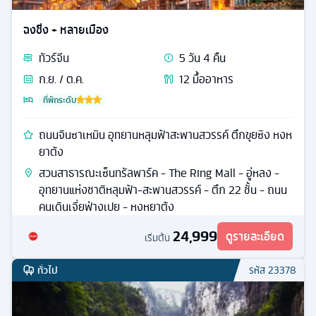
ฉงชิ่ง + หลายเมือง
ทัวร์
จีน
5
วัน
4
คืน
ก.ย. / ต.ค.
12
มื้ออาหาร
ที่พักระดับ
ถนนจินซาเหมิน อุทยานหลุมฟ้าสะพานสวรรค์ ตึกขุยซิง หงห
ยาต้ง
สวนสาธารณะเซ็นทรัลพาร์ค - The Ring Mall - อู่หลง -
อุทยานแห่งชาติหลุมฟ้า-สะพานสวรรค์ - ตึก 22 ชั้น - ถนน
คนเดินเจี่ยฟ่างเปย - หงหยาต้ง
24,999
ดูรายละเอียด
เริ่มต้น
ทั่วไป
รหัส
23378