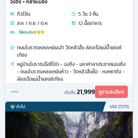
ฉงชิ่ง + หลายเมือง
ทัวร์
จีน
5
วัน
3
คืน
ส.ค. / ก.ย. / ต.ค.
12
มื้ออาหาร
ที่พักระดับ
ถนนโบราณหลงเหมินเฮ่า วัดหลัวฮั่น ล่องเรือแม่น้ำแยงซี
เกียง
หมู่บ้านโบราณฉือชี่โข่ว - ฉงชิ่ง - มหาศาลาประชาคมฉงชิ่ง
- ถนนโบราณหลงเหมินห้าว - วัดหลัวฮั่นซื่อ - หงหยาต้ง -
ล่องเรือแม่น้ำแยงซีเกียง
21,999
ดูรายละเอียด
เริ่มต้น
ทั่วไป
รหัส
25715