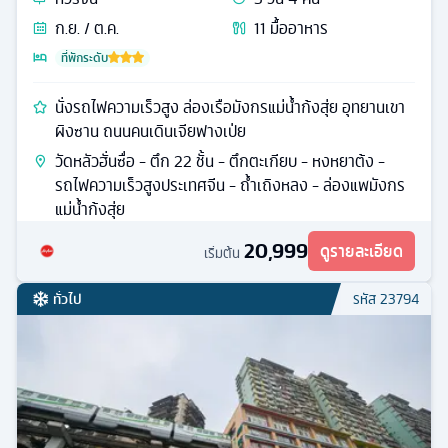
ก.ย. / ต.ค.
11
มื้ออาหาร
ที่พักระดับ
นั่งรถไฟความเร็วสูง ล่องเรือมังกรแม่น้ำก้งสุ่ย อุทยานเขา
ผิงซาน ถนนคนเดินเจียฟางเป่ย
วัดหลัวฮั่นซื่อ - ตึก 22 ชั้น - ตึกตะเกียบ - หงหยาต้ง -
รถไฟความเร็วสูงประเทศจีน - ถ้ำเถิงหลง - ล่องแพมังกร
แม่น้ำก้งสุ่ย
20,999
ดูรายละเอียด
เริ่มต้น
ทั่วไป
รหัส
23794