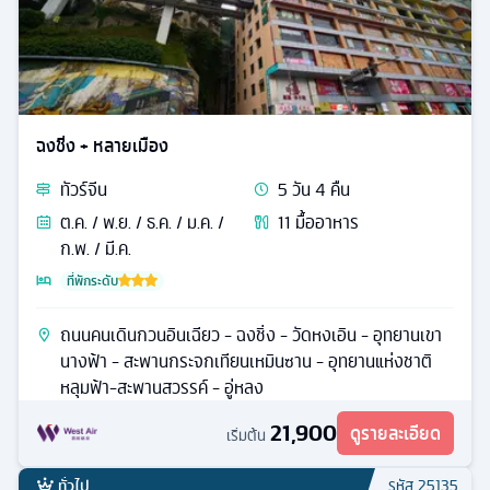
ฉงชิ่ง + หลายเมือง
ทัวร์
จีน
5
วัน
4
คืน
ต.ค. / พ.ย. / ธ.ค. / ม.ค. /
11
มื้ออาหาร
ก.พ. / มี.ค.
ที่พักระดับ
ถนนคนเดินกวนอินเฉียว - ฉงชิ่ง - วัดหงเอิน - อุทยานเขา
นางฟ้า - สะพานกระจกเทียนเหมินซาน - อุทยานแห่งชาติ
หลุมฟ้า-สะพานสวรรค์ - อู่หลง
21,900
ดูรายละเอียด
เริ่มต้น
ทั่วไป
รหัส
25135