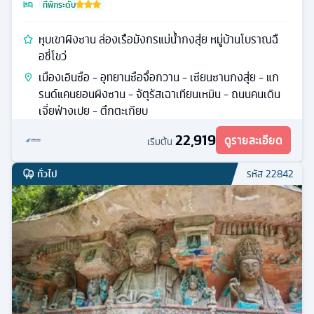
ที่พักระดับ
หุบเขาผิงซาน ล่องเรือมังกรแม่น้ำกงสุ่ย หมู่บ้านโบราณฉื
อชี่โขว่
เมืองเอินซือ - อุทยานซือจื่อกวาน - เซียนซานกงสุ่ย - แก
รนด์แคนยอนผิงซาน - จัตุรัสเฉาเทียนเหมิน - ถนนคนเดิน
เจี่ยฟ่างเปย - ตึกตะเกียบ
22,919
ดูรายละเอียด
เริ่มต้น
ทั่วไป
รหัส
22842