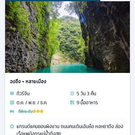
ฉงชิ่ง + หลายเมือง
ทัวร์
จีน
5
วัน
3
คืน
ต.ค. / พ.ย. / ธ.ค.
9
มื้ออาหาร
ที่พักระดับ
แกรนด์แคนยอนผิงซาน ถนนคนเดินเอินซือ หงหยาต้ง ล่อง
เรือแพมังกรแม่น้ำก้งสุย