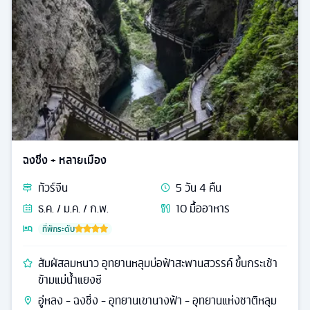
ฉงชิ่ง + หลายเมือง
ทัวร์
จีน
5
วัน
4
คืน
ธ.ค. / ม.ค. / ก.พ.
10
มื้ออาหาร
ที่พักระดับ
สัมผัสลมหนาว อุทยานหลุมบ่อฟ้าสะพานสวรรค์ ขึ้นกระเช้า
ข้ามแม่น้ำแยงซี
อู่หลง - ฉงชิ่ง - อุทยานเขานางฟ้า - อุทยานแห่งชาติหลุม