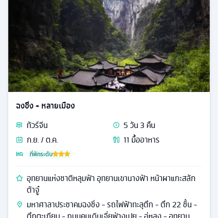
ฉงชิ่ง + หลายเมือง
ทัวร์
จีน
5
วัน
3
คืน
ก.ย. / ต.ค.
11
มื้ออาหาร
ที่พักระดับ
อุทยานแห่งชาติหลุมฟ้า อุทยานเขานางฟ้า หน้าผาแกะสลัก
ต้าจู๋
มหาศาลาประชาคมฉงชิ่ง - รถไฟฟ้าทะลุตึก - ตึก 22 ชั้น -
ตึกตะเกียบ - ถนนคนเดินเจี่ยฟ่างเปย - อู่หลง - อุทยาน