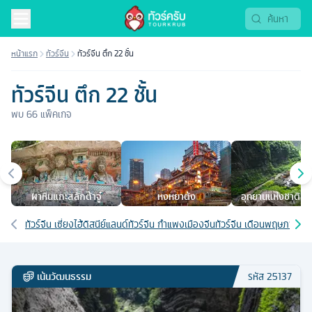
หน้าแรก
ทัวร์จีน
ทัวร์จีน ตึก 22 ชั้น
ทัวร์จีน ตึก 22 ชั้น
พบ
66
แพ็คเกจ
เมืองยอดนิยม
ผาหินแกะสลักต้าจู๋
หงหยาต้ง
อุทยานแห่งชาติหลุ
สะพานสวรรค
เส้นทางที่เกี่ยวข้อง
ทัวร์จีน เซี่ยงไฮ้ดิสนีย์แลนด์
ทัวร์จีน กำแพงเมืองจีน
ทัวร์จีน เดือนพฤษภาคม
ท
เน้นวัฒนธรรม
รหัส
25137