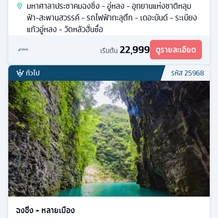
มหาศาลาประชาคมฉงชิ่ง - อู่หลง - อุทยานแห่งชาติหลุม
ฟ้า-สะพานสวรรค์ - รถไฟฟ้าทะลุตึก - เดอะบันด์ - ระเบียง
แก้วอู่หลง - วัดหลัวฮั่นซื่อ
22,999
ดูรายละเอียด
เริ่มต้น
ทั่วไป
รหัส
25968
ฉงชิ่ง + หลายเมือง