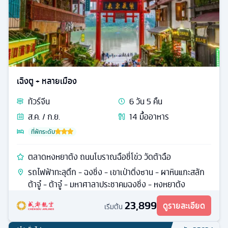
เฉิงตู + หลายเมือง
ทัวร์
จีน
6
วัน
5
คืน
ส.ค. / ก.ย.
14
มื้ออาหาร
ที่พักระดับ
ตลาดหงหยาต้ง ถนนโบราณฉือชี่โข่ว วัดต้าฉือ
รถไฟฟ้าทะลุตึก - ฉงชิ่ง - เขาเป่าติ่งซาน - ผาหินแกะสลัก
ต้าจู๋ - ต้าจู๋ - มหาศาลาประชาคมฉงชิ่ง - หงหยาต้ง
23,899
ดูรายละเอียด
เริ่มต้น