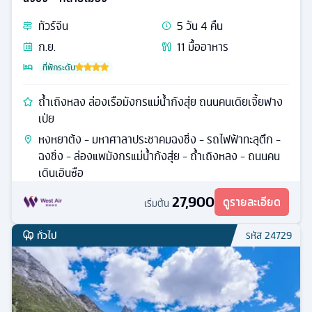
ทัวร์
จีน
5
วัน
4
คืน
ก.ย.
11
มื้ออาหาร
ที่พักระดับ
ถ้ำเถิงหลง ล่องเรือมังกรแม่น้ำก้งสุ่ย ถนนคนเดิยเจี้ยฟาง
เป่ย
หงหยาต้ง - มหาศาลาประชาคมฉงชิ่ง - รถไฟฟ้าทะลุตึก -
ฉงชิ่ง - ล่องแพมังกรแม่น้ำก้งสุ่ย - ถ้ำเถิงหลง - ถนนคน
เดินเอินซือ
27,900
ดูรายละเอียด
เริ่มต้น
ทั่วไป
รหัส
24729