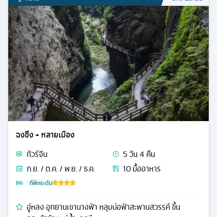
ฉงชิ่ง + หลายเมือง
ทัวร์
จีน
5
วัน
4
คืน
ก.ย. / ต.ค. / พ.ย. / ธ.ค.
10
มื้ออาหาร
ที่พักระดับ
อู่หลง อุทยานเขานางฟ้า หลุมบ่อฟ้าสะพานสวรรค์ ขึ้น