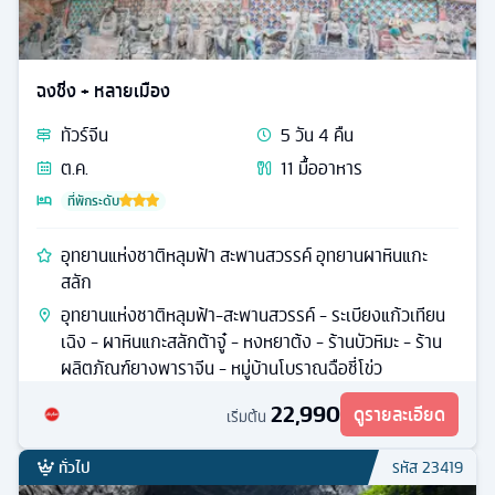
ฉงชิ่ง + หลายเมือง
ทัวร์
จีน
5
วัน
4
คืน
ต.ค.
11
มื้ออาหาร
ที่พักระดับ
อุทยานแห่งชาติหลุมฟ้า สะพานสวรรค์ อุทยานผาหินแกะ
สลัก
อุทยานแห่งชาติหลุมฟ้า-สะพานสวรรค์ - ระเบียงแก้วเทียน
เฉิง - ผาหินแกะสลักต้าจู๋ - หงหยาต้ง - ร้านบัวหิมะ - ร้าน
ผลิตภัณฑ์ยางพาราจีน - หมู่บ้านโบราณฉือชี่โข่ว
22,990
ดูรายละเอียด
เริ่มต้น
ทั่วไป
รหัส
23419