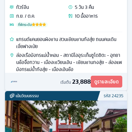
ทัวร์
จีน
5
วัน
3
คืน
ก.ย. / ต.ค.
10
มื้ออาหาร
ที่พักระดับ
แกรนด์แคนยอนผิงซาน สวนเซียนซานก้งสุ่ย ถนนคนเดิน
เจี่ยฟางเป่ย
ล่องเรือมังกรแม่น้ำหอม - สถานีโออุระเท็นชูโดชิตะ - อุทยา
นซือจื่อกวาน - เมืองเซวียนเอิน - เซียนซานกงสุ่ย - ล่องแพ
มังกรแม่น้ำก้งสุ่ย - เมืองเอินซือ
23,888
ดูรายละเอียด
เริ่มต้น
เน้นวัฒนธรรม
รหัส
24235