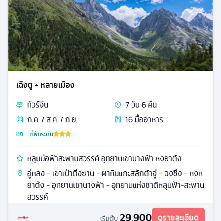
เฉิงตู + หลายเมือง
ทัวร์
จีน
7
วัน
6
คืน
ก.ค. / ส.ค. / ก.ย.
16
มื้ออาหาร
ที่พักระดับ
หลุมบ่อฟ้าสะพานสวรรค์ อุทยานเขานางฟ้า หงยาต้ง
อู่หลง - เขาเป่าติ่งซาน - ผาหินแกะสลักต้าจู๋ - ฉงชิ่ง - หงห
ยาต้ง - อุทยานเขานางฟ้า - อุทยานแห่งชาติหลุมฟ้า-สะพาน
สวรรค์
29,900
ดูรายละเอียด
เริ่มต้น