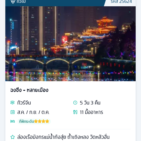
ทั่วไป
รหัส
25624
ฉงชิ่ง + หลายเมือง
ทัวร์
จีน
5
วัน
3
คืน
ส.ค. / ก.ย. / ต.ค.
11
มื้ออาหาร
ที่พักระดับ
ล่องเรือมังกรแม่น้ำก้งสุ่ย ถ้ำเถิงหลง วัดหลัวฮั่น