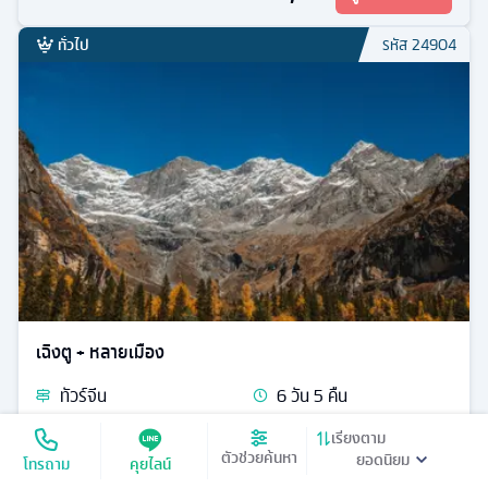
ทั่วไป
รหัส
24904
เฉิงตู + หลายเมือง
ทัวร์
จีน
6
วัน
5
คืน
ต.ค. / พ.ย. / ธ.ค. / ม.ค.
14
มื้ออาหาร
เรียงตาม
ตัวช่วยค้นหา
ที่พักระดับ
โทรถาม
คุยไลน์