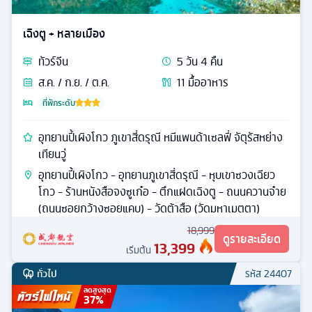
เฉิงตู + หลายเมือง
ทัวร์
จีน
5
วัน
4
คืน
ส.ค. / ก.ย. / ต.ค.
11
มื้ออาหาร
ที่พักระดับ
อุทยานปี้เผิงโกว ภูเขาสี่ดรุณี หมีแพนด้าเซลฟี่ จัตุรัสหย่าง
เทียนวู่
อุทยานปี้เผิงโกว - อุทยานภูเขาสี่ดรุณี - หุบเขาซวงเฉียว
โกว - ร้านหนังสือจงซูเก๋อ - ตึกแฝดเฉิงตู - ถนนควานจ๋าย
(ถนนซอยกว้างซอยแคบ) - วัดต้าสือ (วัดมหาเมตตา)
18,999
ดูรายละเอียด
13,399
เริ่มต้น
ทั่วไป
รหัส
24407
ลดสูงสุด
37
%