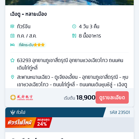
เฉิงตู + หลายเมือง
ทัวร์
จีน
4
วัน
3
คืน
ก.ค. / ส.ค.
8
มื้ออาหาร
ที่พักระดับ
63293 อุทยานภูเขาสี่ดรุณี อุทยานซวงเฉียวโกว ถนนคน
เดินไท่กู่หลี่
สะพานหนานเฉียว - ตูเจียงเอี้ยน - อุทยานภูเขาสี่ดรุณี - หุบ
เขาซวงเฉียวโกว - ถนนไท่กู๋หลี่ - ถนนคนเดินซุนซีลู่ - เฉิงตู
18,900
ดูรายละเอียด
เริ่มต้น
ทั่วไป
รหัส
23501
ลดสูงสุด
24
%