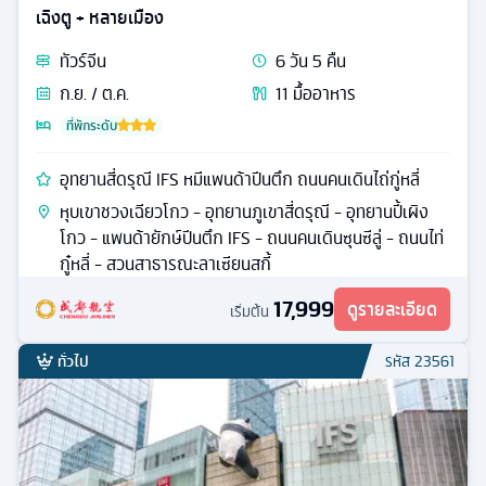
เฉิงตู + หลายเมือง
ทัวร์
จีน
6
วัน
5
คืน
ก.ย. / ต.ค.
11
มื้ออาหาร
ที่พักระดับ
อุทยานสี่ดรุณี IFS หมีแพนด้าปีนตึก ถนนคนเดินไถ่กู่หลี่
หุบเขาชวงเฉียวโกว - อุทยานภูเขาสี่ดรุณี - อุทยานปี้เผิง
โกว - แพนด้ายักษ์ปีนตึก IFS - ถนนคนเดินซุนซีลู่ - ถนนไท่
กู๋หลี่ - สวนสาธารณะลาเซียนสกี้
17,999
ดูรายละเอียด
เริ่มต้น
ทั่วไป
รหัส
23561