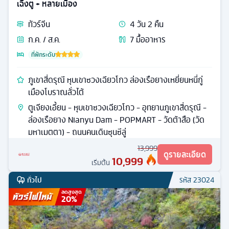
เฉิงตู + หลายเมือง
ทัวร์
จีน
4
วัน
2
คืน
ก.ค. / ส.ค.
7
มื้ออาหาร
ที่พักระดับ
ภูเขาสี่ดรุณี หุบเขาซวงเฉียวโกว ล่องเรือยางเหยี่ยนหนี่กู่
เมืองโบราณลั่วไต้
ตูเจียงเอี้ยน - หุบเขาซวงเฉียวโกว - อุทยานภูเขาสี่ดรุณี -
ล่องเรือยาง Nianyu Dam - POPMART - วัดต้าสือ (วัด
มหาเมตตา) - ถนนคนเดินซุนซีลู่
13,999
ดูรายละเอียด
10,999
เริ่มต้น
ทั่วไป
รหัส
23024
ลดสูงสุด
20
%