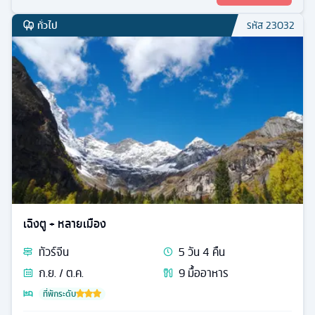
ทั่วไป
รหัส
23032
เฉิงตู + หลายเมือง
ทัวร์
จีน
5
วัน
4
คืน
ก.ย. / ต.ค.
9
มื้ออาหาร
ที่พักระดับ