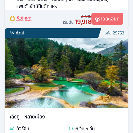
แพนด้ายักษ์ปีนตึก IFS
21,918
ดูรายละเอียด
19,918
เริ่มต้น
ทั่วไป
รหัส
25753
เฉิงตู + หลายเมือง
ทัวร์
จีน
6
วัน
5
คืน