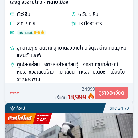
เฉิงตู จิ่วจ้ายโกว + หลายเมือง
ทัวร์
จีน
6
วัน
5
คืน
ส.ค. / ก.ย.
13
มื้ออาหาร
ที่พักระดับ
อุทยานภูเขาสี่ดรุณี อุทยานจิ่วจ้ายโกว จัตุรัสย่างเทียนวู หมี
แพนด้าเซลฟี่
ตูเจียงเอี้ยน - จตุรัสหย่างเทียนวู่ - อุทยานภูเขาสี่ดรุณี -
หุบเขาซวงเฉียวโกว - เม่าเสี้ยน - ทะเลสาบเตี๋ยซี - เมืองโบ
ราณซงพาน
24,999
ดูรายละเอียด
18,999
เริ่มต้น
ทั่วไป
รหัส
24173
ลดสูงสุด
24
%