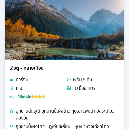
เฉิงตู + หลายเมือง
ทัวร์
จีน
6
วัน
5
คืน
ก.ย.
10
มื้ออาหาร
ที่พักระดับ
อุทยานสี่ดรุณี อุทยานปี้เผิงโกว หุบเขาแพนด้า อิสระเที่ยว
สองวัน
อุทยานปี้เผิงโกว - ตูเจียงเอี้ยน - หุบเขาซวงเฉียวโกว -