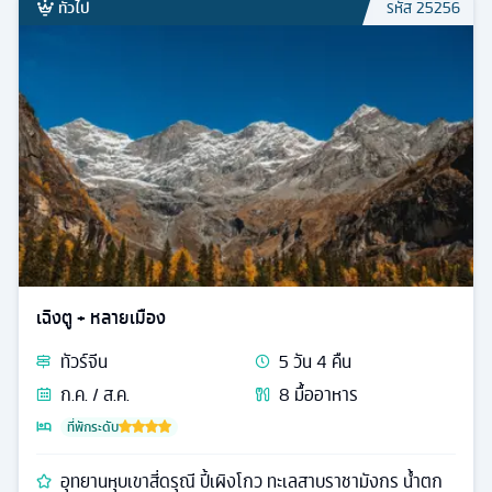
ทั่วไป
รหัส
25256
เฉิงตู + หลายเมือง
ทัวร์
จีน
5
วัน
4
คืน
ก.ค. / ส.ค.
8
มื้ออาหาร
ที่พักระดับ
อุทยานหุบเขาสี่ดรุณี ปี้เผิงโกว ทะเลสาบราชามังกร น้ำตก