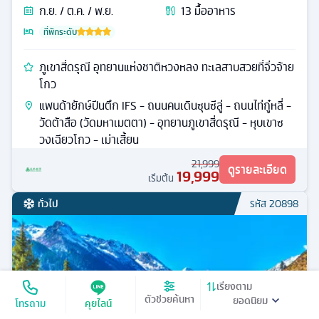
ก.ย. / ต.ค. / พ.ย.
13
มื้ออาหาร
ที่พักระดับ
ภูเขาสี่ดรุณี อุทยานแห่งชาติหวงหลง ทะเลสาบสวยที่จิ่วจ้าย
โกว
แพนด้ายักษ์ปีนตึก IFS - ถนนคนเดินซุนซีลู่ - ถนนไท่กู๋หลี่ -
วัดต้าสือ (วัดมหาเมตตา) - อุทยานภูเขาสี่ดรุณี - หุบเขาซ
วงเฉียวโกว - เม่าเสี้ยน
21,999
ดูรายละเอียด
19,999
เริ่มต้น
ทั่วไป
รหัส
20898
เรียงตาม
ตัวช่วยค้นหา
โทรถาม
คุยไลน์