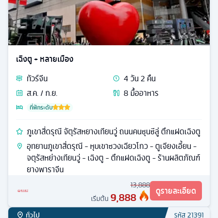
เฉิงตู + หลายเมือง
ทัวร์
จีน
4
วัน
2
คืน
ส.ค. / ก.ย.
8
มื้ออาหาร
ที่พักระดับ
ภูเขาสี่ดรุณี จัตุรัสหยางเทียนวู่ ถนนคนซุนซีลู่ ตึกแฝดเฉิงตู
อุทยานภูเขาสี่ดรุณี - หุบเขาซวงเฉียวโกว - ตูเจียงเอี้ยน -
จตุรัสหย่างเทียนวู่ - เฉิงตู - ตึกแฝดเฉิงตู - ร้านผลิตภัณฑ์
ยางพาราจีน
13,888
ดูรายละเอียด
9,888
เริ่มต้น
ทั่วไป
รหัส
21391