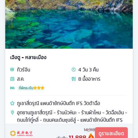
เฉิงตู + หลายเมือง
ทัวร์
จีน
4
วัน
3
คืน
ส.ค.
8
มื้ออาหาร
ที่พักระดับ
ภูเขาสี่ดรุณี แพนด้ายักษ์ปีนตึก IFS วัดต้าฉือ
อุทยานภูเขาสี่ดรุณี - ร้านบัวหิมะ - ร้านผ้าไหม - วัดฉือเอิน -
ถนนไท่กู๋หลี่ - ถนนคนเดินซุนซีลู่ - แพนด้ายักษ์ปีนตึก IFS
14,918
ดูรายละเอียด
11,888