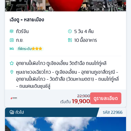
เฉิงตู + หลายเมือง
ทัวร์
จีน
5
วัน
4
คืน
ก.ย.
10
มื้ออาหาร
ที่พักระดับ
อุทยานปี้เผิงโกว ตูเจียงเอี้ยน วัดต้าฉือ ถนนไท่กู่หลี
หุบเขาซวงเฉียวโกว - ตูเจียงเอี้ยน - อุทยานภูเขาสี่ดรุณี -
อุทยานปี้เผิงโกว - วัดต้าสือ (วัดมหาเมตตา) - ถนนไท่กู๋หลี่
- ถนนคนเดินซุนซีลู่
22,900
ดูรายละเอียด
19,900
เริ่มต้น
ทั่วไป
รหัส
22966