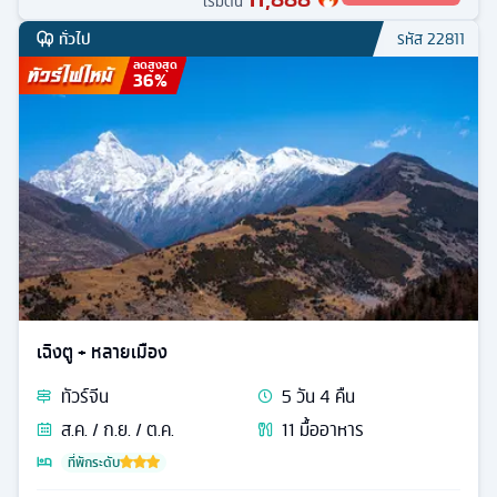
เริ่มต้น
ทั่วไป
รหัส
22811
ลดสูงสุด
36
%
เฉิงตู + หลายเมือง
ทัวร์
จีน
5
วัน
4
คืน
ส.ค. / ก.ย. / ต.ค.
11
มื้ออาหาร
ที่พักระดับ