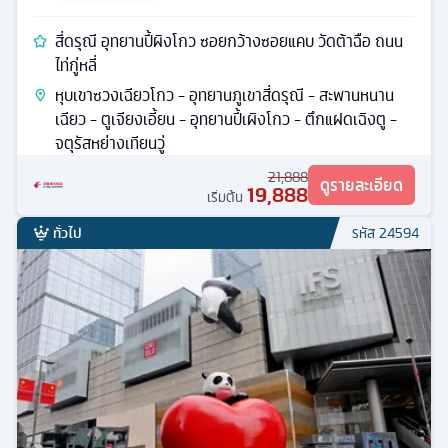
สี่ดรุณี อุทยานปี้ผิงโกว ซอยกว้างซอยแคบ วัดต้าฉือ ถนน
ไท่กู่หลี่
หุบเขาซวงเฉียวโกว - อุทยานภูเขาสี่ดรุณี - สะพานหนาน
เฉียว - ตูเจียงเอี้ยน - อุทยานปี้เผิงโกว - ตึกแฝดเฉิงตู -
จตุรัสหย่างเทียนวู่
21,888
ดูรายละเอียด
19,888
เริ่มต้น
ทั่วไป
รหัส
24594