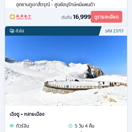
อุทยานภูเขาสี่ดรุณี - ศูนย์อนุรักษ์หมีแพนด้า
16,999
ดูรายละเอียด
เริ่มต้น
ทั่วไป
รหัส
23717
เฉิงตู + หลายเมือง
ทัวร์
จีน
5
วัน
4
คืน