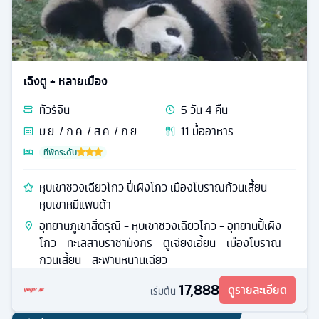
เฉิงตู + หลายเมือง
ทัวร์
จีน
5
วัน
4
คืน
มิ.ย. / ก.ค. / ส.ค. / ก.ย.
11
มื้ออาหาร
ที่พักระดับ
หุบเขาชวงเฉียวโกว ปี่เผิงโกว เมืองโบราณก้วนเสี้ยน
หุบเขาหมีแพนด้า
อุทยานภูเขาสี่ดรุณี - หุบเขาชวงเฉียวโกว - อุทยานปี้เผิง
โกว - ทะเลสาบราชามังกร - ตูเจียงเอี้ยน - เมืองโบราณ
กวนเสี้ยน - สะพานหนานเฉียว
17,888
ดูรายละเอียด
เริ่มต้น