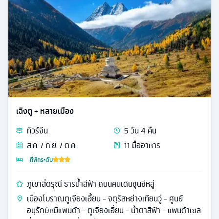
เฉิงตู + หลายเมือง
ทัวร์
จีน
5
วัน
4
คืน
ส.ค. / ก.ย. / ต.ค.
11
มื้ออาหาร
ที่พักระดับ
ภูเขาสี่ดรุณี ธารน้ำสีฟ้า ถนนคนเดินชุนซีหลู่
เมืองโบราณตูเจียงเอี้ยน - จตุรัสหย่างเทียนวู่ - ศูนย์
อนุรักษ์หมีแพนด้า - ตูเจียงเอี้ยน - น้ำตาสีฟ้า - แพนด้าเซล