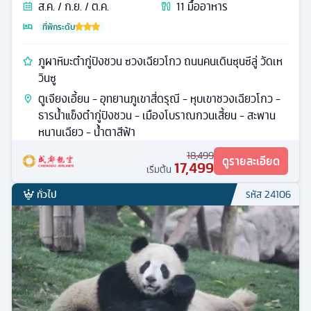
ส.ค. / ก.ย. / ต.ค.
11
มื้ออาหาร
ที่พักระดับ
ภูผาหิมะต๋ากู่ปิงชวน ซวงเฉียวโกว ถนนคนเดินซุนซีลู่ วัดเห
วินซู
ตูเจียงเอี้ยน - อุทยานภูเขาสี่ดรุณี - หุบเขาชวงเฉียวโกว -
ธารน้ำแข็งต๋ากู่ปิงชวน - เมืองโบราณกวนเสี้ยน - สะพาน
หนานเฉียว - น้ำตาสีฟ้า
18,499
ดูรายละเอียด
17,499
เริ่มต้น
ทั่วไป
รหัส
24106