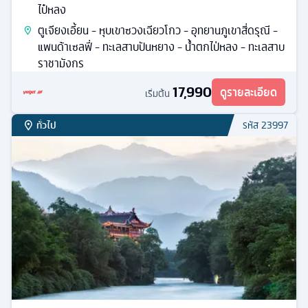
ไป๋หลง
ตูเจียงเอี้ยน - หุบเขาซวงเฉียวโกว - อุทยานภูเขาสี่ดรุณี -
แพนด้าเซลฟี่ - ทะเลสาบปันหยาง - น้ำตกไป่หลง - ทะเลสาบ
ราชามังกร
17,990
ดูรายละเอียด
เริ่มต้น
ทั่วไป
รหัส
23997