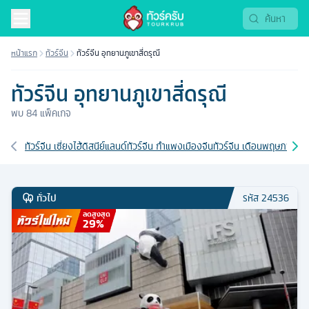
หน้าแรก
ทัวร์จีน
ทัวร์จีน อุทยานภูเขาสี่ดรุณี
ทัวร์จีน อุทยานภูเขาสี่ดรุณี
พบ
84
แพ็คเกจ
เส้นทางที่เกี่ยวข้อง
ทัวร์จีน เซี่ยงไฮ้ดิสนีย์แลนด์
ทัวร์จีน กำแพงเมืองจีน
ทัวร์จีน เดือนพฤษภาคม
ท
ทั่วไป
รหัส
24536
ลดสูงสุด
29
%