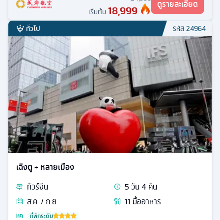
ดูรายละเอียด
18,999
เริ่มต้น
ทั่วไป
รหัส
24964
เฉิงตู + หลายเมือง
ทัวร์
จีน
5
วัน
4
คืน
ส.ค. / ก.ย.
11
มื้ออาหาร
ที่พักระดับ