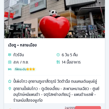
เฉิงตู + หลายเมือง
ทัวร์
จีน
6
วัน
5
คืน
ส.ค. / ก.ย.
14
มื้ออาหาร
ที่พักระดับ
ปี้เผิงโกว อุทยานภูเขาสี่ดรุณี วัดต้าฉือ ถนนคนเดินซุนซีลู่
อุทยานปี้เผิงโกว - ตูเจียงเอี้ยน - สะพานหนานเฉียว - ศูนย์
อนุรักษ์หมีแพนด้า - จตุรัสหย่างเทียนวู่ - แพนด้าเซลฟี่ -
ร้านหนังสือจงซูเก๋อ
24,999