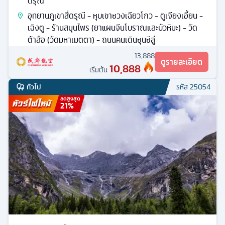
ดรุณี
อุทยานภูเขาสี่ดรุณี - หุบเขาซวงเฉียวโกว - ตูเจียงเอี้ยน -
เฉิงตู - ร้านสมุนไพร (ยาแผนจีนโบราณและบัวหิมะ) - วัด
ต้าสือ (วัดมหาเมตตา) - ถนนคนเดินซุนซีลู่
13,888
ดูรายละเอียด
10,888
เริ่มต้น
ทั่วไป
รหัส
25054
ลดสูงสุด
21
%