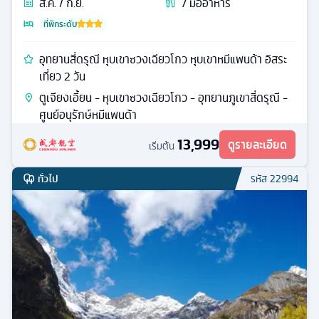
ส.ค. / ก.ย.
7
มื้ออาหาร
ที่พักระดับ
อุทยานสี่ดรุณี หุบเขาซวงเฉียวโกว หุบเขาหมีแพนด้า อิสระ
เที่ยว 2 วัน
ตูเจียงเอี้ยน - หุบเขาซวงเฉียวโกว - อุทยานภูเขาสี่ดรุณี -
ศูนย์อนุรักษ์หมีแพนด้า
13,999
ดูรายละเอียด
เริ่มต้น
ทั่วไป
รหัส
22994