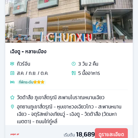
เฉิงตู + หลายเมือง
ทัวร์
จีน
3
วัน
2
คืน
ส.ค. / ก.ย. / ต.ค.
5
มื้ออาหาร
ที่พักระดับ
วัดต้าสือ ภูเขาสี่ดรุณี สะพานโบราณหนานเฉียว
อุทยานภูเขาสี่ดรุณี - หุบเขาซวงเฉียวโกว - สะพานหนาน
เฉียว - จตุรัสหย่างเทียนวู่ - เฉิงตู - วัดต้าสือ (วัดมหา
เมตตา) - ถนนไท่กู๋หลี่
18,689
ดูรายละเอียด
เริ่มต้น