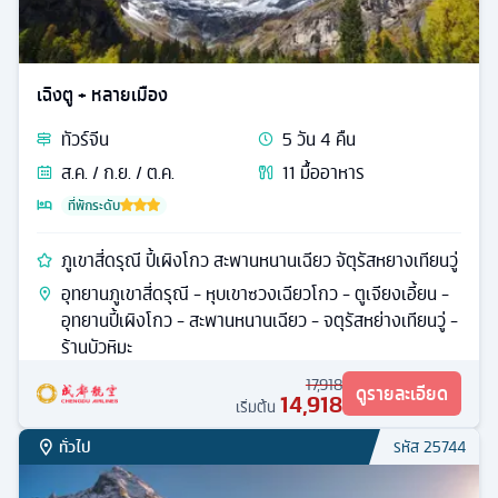
เฉิงตู + หลายเมือง
ทัวร์
จีน
5
วัน
4
คืน
ส.ค. / ก.ย. / ต.ค.
11
มื้ออาหาร
ที่พักระดับ
ภูเขาสี่ดรุณี ปี้เผิงโกว สะพานหนานเฉียว จัตุรัสหยางเทียนวู่
อุทยานภูเขาสี่ดรุณี - หุบเขาซวงเฉียวโกว - ตูเจียงเอี้ยน -
อุทยานปี้เผิงโกว - สะพานหนานเฉียว - จตุรัสหย่างเทียนวู่ -
ร้านบัวหิมะ
17,918
ดูรายละเอียด
14,918
เริ่มต้น
ทั่วไป
รหัส
25744