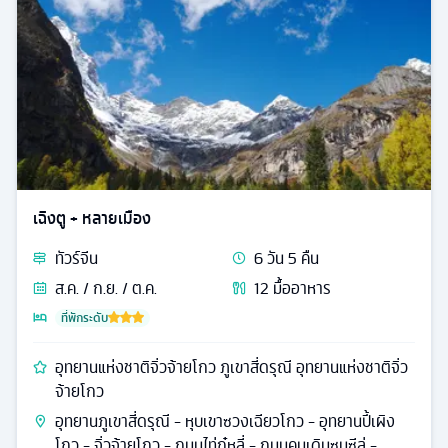
เฉิงตู + หลายเมือง
ทัวร์
จีน
6
วัน
5
คืน
ส.ค. / ก.ย. / ต.ค.
12
มื้ออาหาร
ที่พักระดับ
อุทยานแห่งชาติจิ่วจ้ายโกว ภูเขาสี่ดรุณี อุทยานแห่งชาติจิ่ว
จ้ายโกว
อุทยานภูเขาสี่ดรุณี - หุบเขาซวงเฉียวโกว - อุทยานปี้เผิง
โกว - จิ่วจ้ายโกว - ถนนไท่กู๋หลี่ - ถนนคนเดินซุนซีลู่ -