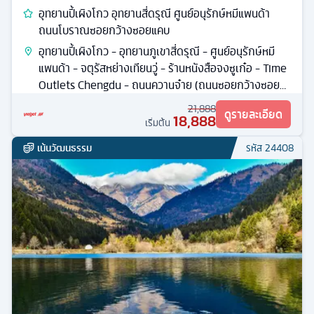
อุทยานปี้เผิงโกว อุทยานสี่ดรุณี ศูนย์อนุรักษ์หมีแพนด้า
ถนนโบราณซอยกว้างซอยแคบ
อุทยานปี้เผิงโกว - อุทยานภูเขาสี่ดรุณี - ศูนย์อนุรักษ์หมี
แพนด้า - จตุรัสหย่างเทียนวู่ - ร้านหนังสือจงซูเก๋อ - Time
Outlets Chengdu - ถนนควานจ๋าย (ถนนซอยกว้างซอย
แคบ)
21,888
ดูรายละเอียด
18,888
เริ่มต้น
เน้นวัฒนธรรม
รหัส
24408