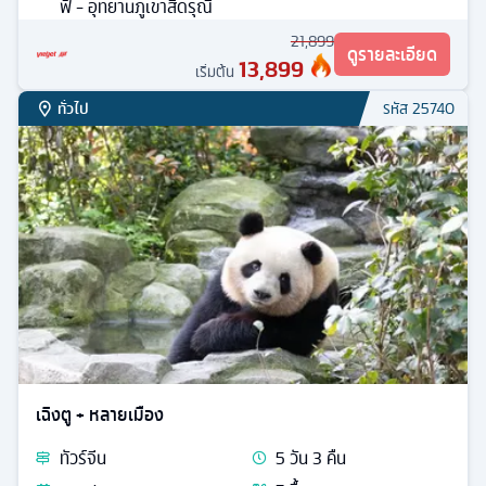
ฟี่ - อุทยานภูเขาสี่ดรุณี
21,899
ดูรายละเอียด
13,899
เริ่มต้น
ทั่วไป
รหัส
25740
เฉิงตู + หลายเมือง
ทัวร์
จีน
5
วัน
3
คืน