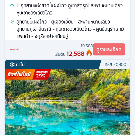
 อุทยานแห่งชาติปี้เผิงโกว ภูเขาสี่ดรุณี สะพานหนานเฉียว
หุบเขาซวงเฉียวโกว
อุทยานปี้เผิงโกว - ตูเจียงเอี้ยน - สะพานหนานเฉียว -
อุทยานภูเขาสี่ดรุณี - หุบเขาชวงเฉียวโกว - ศูนย์อนุรักษ์หมี
แพนด้า - จตุรัสหย่างเทียนวู่
19,588
ดูรายละเอียด
12,588
เริ่มต้น
ทั่วไป
รหัส
20900
ลดสูงสุด
29
%