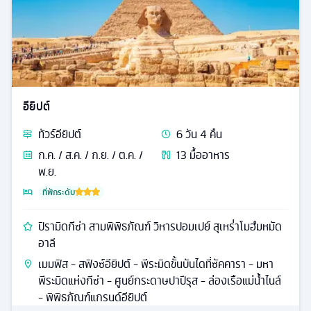
อียิปต์
ทัวร์
อียิปต์
6
วัน
4
คืน
ก.ค. / ส.ค. / ก.ย. / ต.ค. /
13
มื้ออาหาร
พ.ย.
ที่พักระดับ
ปิรามิดกีซ่า สามพิพิธภัณฑ์ วิหารปอมเปย์ สุเหร่่าโมฮํมหมัด
อาลี
เมมฟิส - สฟิงซ์อียิปต์ - พีระมิดขั้นบันไดที่ซัคคารา - มหา
พีระมิดแห่งกีซ่า - ศูนย์กระดาษปาปีรุส - ล่องเรือแม่น้ำไนล์
- พิพิธภัณฑ์แกรนด์อียิปต์