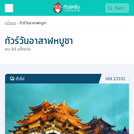
หน้าแรก
ทัวร์วันอาสาฬหบูชา
ทัวร์วันอาสาฬหบูชา
พบ
84
แพ็คเกจ
ทั่วไป
รหัส
23332