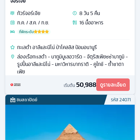
จอร์เจีย
ทัวร์
จอร์เจีย
8
วัน
5
คืน
ก.ค. / ส.ค. / ก.ย.
16
มื้ออาหาร
ที่พักระดับ
ทะเลดำ อาลีและนีโน่ ป่าโคลลิส ป้อมอนานูรี
ล่องเรือทะเลดำ - บาทูมิบูเลอวาร์ด - จัตุรัสเพียซซ่าบาทูมิ -
รูปปั้นอาลีและนิโน่ - มหาวิหารบากราติ - คูไทซี - ถ้ำซาตา
เฟีย
50,988
ดูรายละเอียด
เริ่มต้น
ชมสถาปัตย์
รหัส
24071