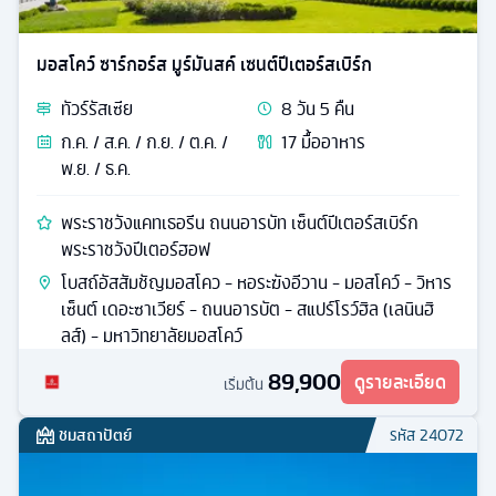
มอสโคว์ ซาร์กอร์ส มูร์มันสค์ เซนต์ปีเตอร์สเบิร์ก
ทัวร์
รัสเซีย
8
วัน
5
คืน
ก.ค. / ส.ค. / ก.ย. / ต.ค. /
17
มื้ออาหาร
พ.ย. / ธ.ค.
พระราชวังแคทเธอรีน ถนนอารบัท เซ็นต์ปีเตอร์สเบิร์ก
พระราชวังปีเตอร์ฮอฟ
โบสถ์อัสสัมชัญมอสโคว - หอระฆังอีวาน - มอสโคว์ - วิหาร
เซ็นต์ เดอะซาเวียร์ - ถนนอารบัต - สแปร์โรว์ฮิล (เลนินฮิ
ลส์) - มหาวิทยาลัยมอสโคว์
89,900
ดูรายละเอียด
เริ่มต้น
ชมสถาปัตย์
รหัส
24072