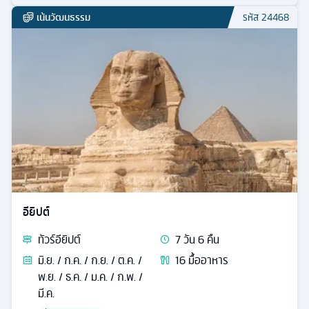
เน้นวัฒนธรรม
รหัส
24468
อียิปต์
ทัวร์
อียิปต์
7
วัน
6
คืน
มิ.ย. / ก.ค. / ก.ย. / ต.ค. /
16
มื้ออาหาร
พ.ย. / ธ.ค. / ม.ค. / ก.พ. /
มี.ค.