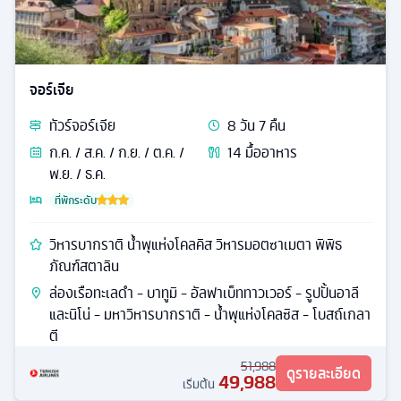
จอร์เจีย
ทัวร์
จอร์เจีย
8
วัน
7
คืน
ก.ค. / ส.ค. / ก.ย. / ต.ค. /
14
มื้ออาหาร
พ.ย. / ธ.ค.
ที่พักระดับ
วิหารบากราติ น้ำพุแห่งโคลคิส วิหารมอตซาเมตา พิพิธ
ภัณฑ์สตาลิน
ล่องเรือทะเลดำ - บาทูมิ - อัลฟาเบ็ททาวเวอร์ - รูปปั้นอาลี
และนิโน่ - มหาวิหารบากราติ - น้ำพุแห่งโคลซิส - โบสถ์เกลา
ตี
51,988
ดูรายละเอียด
49,988
เริ่มต้น