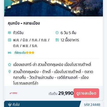
คุนหมิง + หลายเมือง
ทัวร์
จีน
6
วัน
5
คืน
พ.ค. / มิ.ย. / ก.ค. / ก.ย. /
12
มื้ออาหาร
ต.ค. / พ.ย. / ธ.ค.
ที่พักระดับ
เมืองแชงกรี-ล่า สวนน้ำตกคุนหมิง เมืองโบราณต้าหลี่
สวนน้ำตกคุนหมิง - ต้าหลี่ - เมืองโบราณต้าหลี่ - ตลาด
กลางคืน - วัดเจ้าแม่กวนอิม - เจดีย์สามองค์ - เมือง
โบราณแชงกรีล่า
29,990
ดูรายละเอียด
เริ่มต้น
ทั่วไป
รหัส
24448