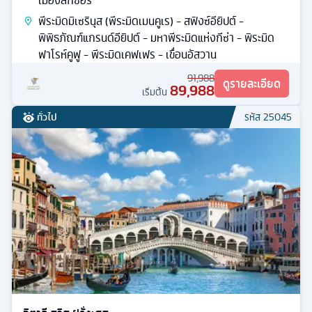
เมืองลักซอร์
พีระมิดมิเซรินุส (พีระมิดเมนคูเร) - สฟิงซ์อียิปต์ -
พิพิธภัณฑ์แกรนด์อียิปต์ - มหาพีระมิดแห่งกีซ่า - พิระมิด
ฟาโรห์คูฟู - พีระมิดเคฟเฟร - เขื่อนอัสวาน
91,988
ดูรายละเอียด
89,988
เริ่มต้น
ทั่วไป
รหัส
25045