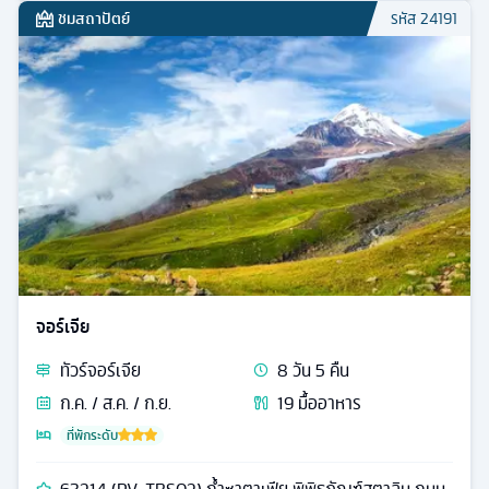
ชมสถาปัตย์
รหัส
24191
จอร์เจีย
ทัวร์
จอร์เจีย
8
วัน
5
คืน
ก.ค. / ส.ค. / ก.ย.
19
มื้ออาหาร
ที่พักระดับ