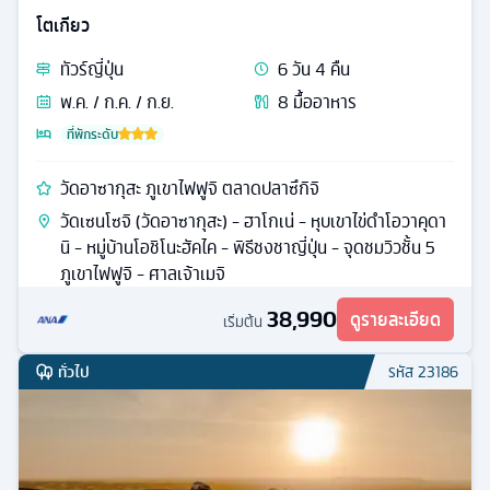
โตเกียว
ทัวร์
ญี่ปุ่น
6
วัน
4
คืน
พ.ค. / ก.ค. / ก.ย.
8
มื้ออาหาร
ที่พักระดับ
วัดอาซากุสะ ภูเขาไฟฟูจิ ตลาดปลาซึกิจิ
วัดเซนโซจิ (วัดอาซากุสะ) - ฮาโกเน่ - หุบเขาไข่ดำโอวาคุดา
นิ - หมู่บ้านโอชิโนะฮัคไค - พิธีชงชาญี่ปุ่น - จุดชมวิวชั้น 5
ภูเขาไฟฟูจิ - ศาลเจ้าเมจิ
38,990
ดูรายละเอียด
เริ่มต้น
ทั่วไป
รหัส
23186