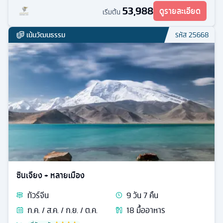
53,988
ดูรายละเอียด
เริ่มต้น
เน้นวัฒนธรรม
รหัส
25668
ซินเจียง + หลายเมือง
ทัวร์
จีน
9
วัน
7
คืน
ก.ค. / ส.ค. / ก.ย. / ต.ค.
18
มื้ออาหาร