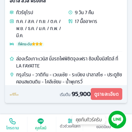
อิตาลี สวิส ฝรั่งเศส
ทัวร์
ยุโรป
9
วัน
7
คืน
ก.ค. / ส.ค. / ก.ย. / ต.ค. /
17
มื้ออาหาร
พ.ย. / ธ.ค. / ม.ค. / ก.พ. /
มี.ค.
ที่พักระดับ
ล่องเรือเกาะเวนิส นั่งรถไฟพิชิตจุงเฟรา ช้อปปิ้งมีสไตล์ ที่
LA FAYATTE
กรุงโรม - วาติกัน - เวเนเซีย - ระเบียง ปาลาสโซ - ประตูชัย
คอนสแตนติน - โคลีเซียม - น้ำพุเทรวี่
95,900
ดูรายละเอียด
เริ่มต้น
คุยกับทัวร์ครับ
เรียงตาม
‹‹
‹
1
2
3
›
››
ตัวช่วยค้นหา
โทรถาม
คุยไลน์