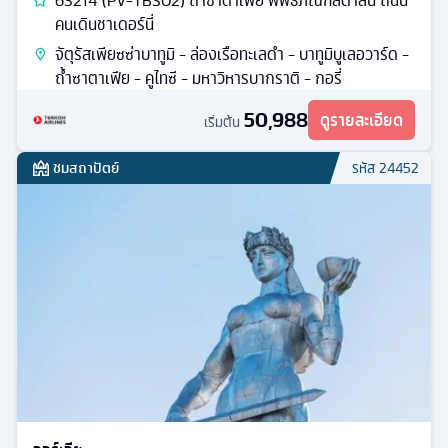
63214 (PV-TBS02) ถ้ำซาตาเฟีย พิพิธภัณฑ์สตาลิน ถนน
คนเดินชาเดอร์นี่
จัตุรัสเพียซซ่าบาทูมิ - ล่องเรือทะเลดำ - บาทูมิบูเลอวาร์ด -
ถ้ำซาตาเฟีย - คูไทซี - มหาวิหารบากราติ - กอรี่
50,988
ดูรายละเอียด
เริ่มต้น
ชมสถาปัตย์
รหัส
24452