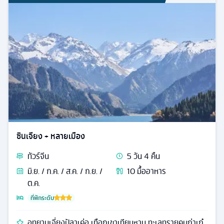
ซินเจียง + หลายเมือง
ทัวร์
จีน
5
วัน
4
คืน
มิ.ย. / ก.ค. / ส.ค. / ก.ย. /
10
มื้ออาหาร
ต.ค.
ที่พักระดับ
อุทยานเจี่ยงปู้ลาเค่อ เทือกเขาเทียนซาน ทะเลทรายคูมูถ่าเก๋