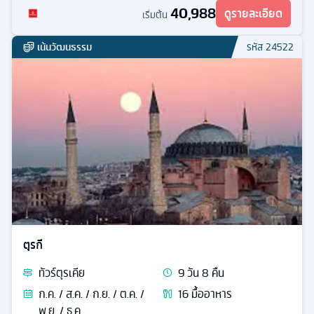
40,988
ดูรายละเอียด
เริ่มต้น
เน้นวัฒนธรรม
รหัส
24522
ตุรกี
ทัวร์
ตุรเคีย
9
วัน
8
คืน
ก.ค. / ส.ค. / ก.ย. / ต.ค. /
16
มื้ออาหาร
พ.ย. / ธ.ค.