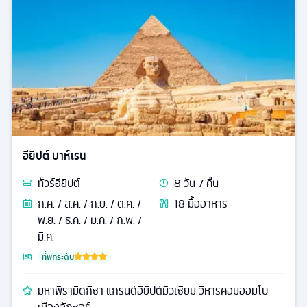
อียิปต์ บาห์เรน
ทัวร์
อียิปต์
8
วัน
7
คืน
ก.ค. / ส.ค. / ก.ย. / ต.ค. /
18
มื้ออาหาร
พ.ย. / ธ.ค. / ม.ค. / ก.พ. /
มี.ค.
ที่พักระดับ
มหาพีรามิดกีซา แกรนด์อียิปต์มิวเซียม วิหารคอมออมโบ