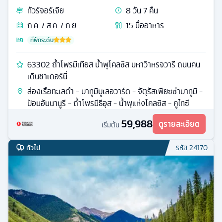
ทัวร์
จอร์เจีย
8
วัน
7
คืน
ก.ค. / ส.ค. / ก.ย.
15
มื้ออาหาร
ที่พักระดับ
63302 ถ้ำโพรมีเทียส น้ำพุโคลซิส มหาวิาหรจวารี ถนนคน
เดินชาเดอร์นี่
ล่องเรือทะเลดำ - บาทูมิบูเลอวาร์ด - จัตุรัสเพียซซ่าบาทูมิ -
ป้อมอันนานูรี - ถ้ำโพรมีธีอุส - น้ำพุแห่งโคลซิส - คูไทซี
59,988
ดูรายละเอียด
เริ่มต้น
ทั่วไป
รหัส
24170