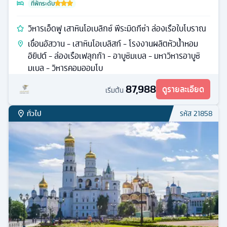
ที่พักระดับ
วิหารเอ็ดฟู เสาหินโอเบลิกซ์ พีระมิดกีซ่า ล่องเรือใบโบราณ
เขื่อนอัสวาน - เสาหินโอเบลิสก์ - โรงงานผลิตหัวน้ำหอม
อิยิปต์ - ล่องเรือเฟลุกก้า - อาบูซิมเบล - มหาวิหารอาบูซิ
มเบล - วิหารคอมออมโบ
87,988
ดูรายละเอียด
เริ่มต้น
ทั่วไป
รหัส
21858