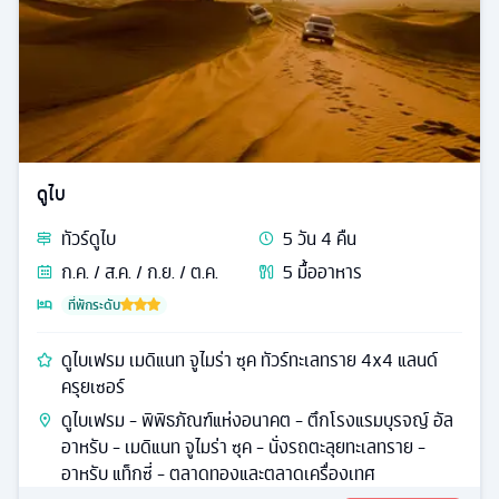
ดูไบ
ทัวร์
ดูไบ
5
วัน
4
คืน
ก.ค. / ส.ค. / ก.ย. / ต.ค.
5
มื้ออาหาร
ที่พักระดับ
ดูไบเฟรม เมดิแนท จูไมร่า ซุค ทัวร์ทะเลทราย 4x4 แลนด์
ครุยเซอร์
ดูไบเฟรม - พิพิธภัณฑ์แห่งอนาคต - ตึกโรงแรมบุรจญ์ อัล
อาหรับ - เมดิแนท จูไมร่า ซุค - นั่งรถตะลุยทะเลทราย -
อาหรับ แท็กซี่ - ตลาดทองและตลาดเครื่องเทศ