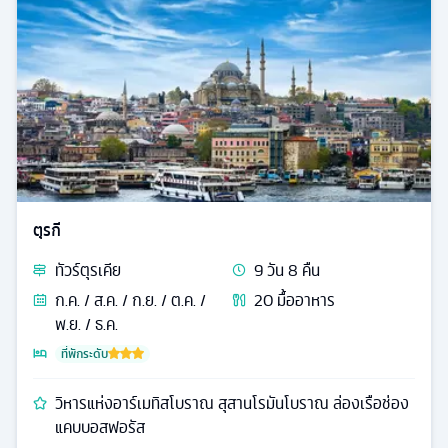
ตุรกี
ทัวร์
ตุรเคีย
9
วัน
8
คืน
ก.ค. / ส.ค. / ก.ย. / ต.ค. /
20
มื้ออาหาร
พ.ย. / ธ.ค.
ที่พักระดับ
วิหารแห่งอาร์เมทิสโบราณ สุสานโรมันโบราณ ล่องเรือช่อง
แคบบอสฟอรัส