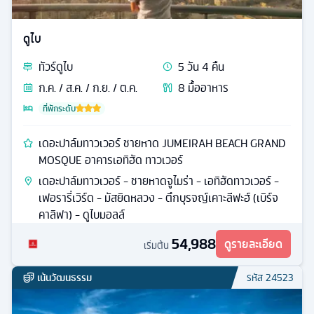
ดูไบ
ทัวร์
ดูไบ
5
วัน
4
คืน
ก.ค. / ส.ค. / ก.ย. / ต.ค.
8
มื้ออาหาร
ที่พักระดับ
เดอะปาล์มทาวเวอร์ ชายหาด JUMEIRAH BEACH GRAND
MOSQUE อาคารเอทิฮัด ทาวเวอร์
เดอะปาล์มทาวเวอร์ - ชายหาดจูไมร่า - เอทิฮัดทาวเวอร์ -
เฟอรารี่เวิร์ด - มัสยิดหลวง - ตึกบุรจญ์เคาะลีฟะฮ์ (เบิร์จ
คาลิฟา) - ดูไบมอลล์
54,988
ดูรายละเอียด
เริ่มต้น
เน้นวัฒนธรรม
รหัส
24523