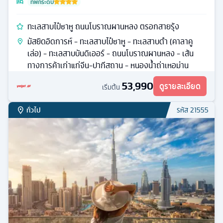
ที่พักระดับ
ทะเลสาบไป๋ซาหู ถนนโบราณผานหลง ตรอกสายรุ้ง
มัสยิดอิดการห์ - ทะเลสาบไป๋ซาหู - ทะเลสาบดำ (คาลาคู
เล่อ) - ทะเลสาบบันดิเออร์ - ถนนโบราณผานหลง - เส้น
ทางการค้าเก่าแก่จีน-ปากีสถาน - หนองน้ำถ่าเหอม่าน
53,990
ดูรายละเอียด
เริ่มต้น
ทั่วไป
รหัส
21555