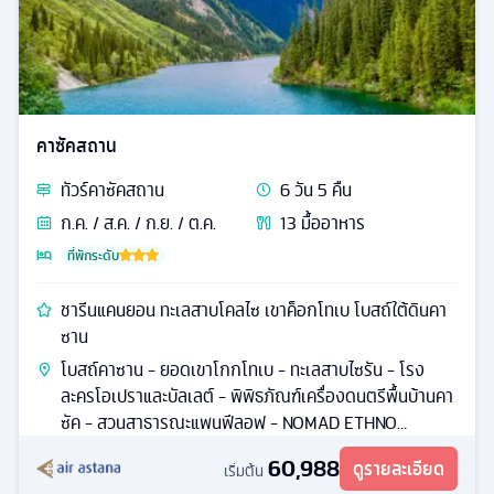
คาซัคสถาน
ทัวร์
คาซัคสถาน
6
วัน
5
คืน
ก.ค. / ส.ค. / ก.ย. / ต.ค.
13
มื้ออาหาร
ที่พักระดับ
ชารีนแคนยอน ทะเลสาบโคลไซ เขาค็อกโทเบ โบสถ์ใต้ดินคา
ซาน
โบสถ์คาซาน - ยอดเขาโกกโทเบ - ทะเลสาบไซรัน - โรง
ละครโอเปราและบัลเลต์ - พิพิธภัณฑ์เครื่องดนตรีพื้นบ้านคา
ซัค - สวนสาธารณะแพนฟีลอฟ - NOMAD ETHNO
CENTER
60,988
ดูรายละเอียด
เริ่มต้น