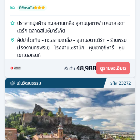
ที่พักระดับ
ปราสาทปุยฝ้าย ทะเลสาบเกลือ สุสานมุสตาฟา เคมาล อตา
เติร์ก ตลาดสไปซ์มาร์เก็ต
คัปปาโดเกีย - ทะเลสาบเกลือ - สุสานอตาเติร์ก - ร้านพรม
(โรงงานทอพรม) - โรงงานเซรามิก - หุบเขาอุชิซาร์ - หุบ
เขาเดอเรนท์
48,988
ดูรายละเอียด
เริ่มต้น
เน้นวัฒนธรรม
รหัส
23272