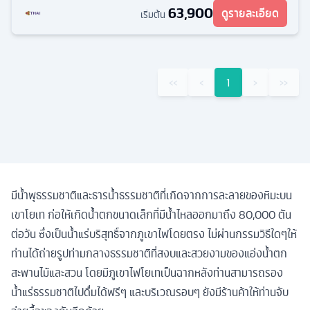
63,900
ดูรายละเอียด
เริ่มต้น
‹‹
‹
1
›
››
มีน้ำพุธรรมชาติและธารน้ำธรรมชาติที่เกิดจากการละลายของหิมะบน
เขาโยเท ก่อให้เกิดน้ำตกขนาดเล็กที่มีน้ำไหลออกมาถึง 80,000 ตัน
ต่อวัน ซึ่งเป็นน้ำแร่บริสุทธิ์จากภูเขาไฟโดยตรง ไม่ผ่านกรรมวิธีใดๆให้
ท่านได้ถ่ายรูปท่ามกลางธรรมชาติที่สงบและสวยงามของแอ่งน้ำตก
สะพานไม้และสวน โดยมีภูเขาไฟโยเทเป็นฉากหลังท่านสามารถรอง
น้ำแร่ธรรมชาติไปดื่มได้ฟรีๆ และบริเวณรอบๆ ยังมีร้านค้าให้ท่านจับ