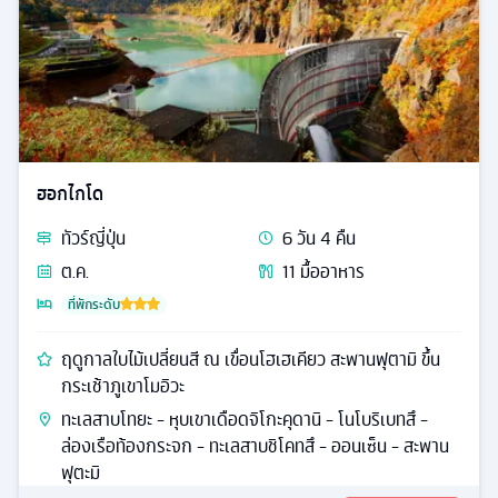
ฮอกไกโด
ทัวร์
ญี่ปุ่น
6
วัน
4
คืน
ต.ค.
11
มื้ออาหาร
ที่พักระดับ
ฤดูกาลใบไม้เปลี่ยนสี ณ เขื่อนโฮเฮเคียว สะพานฟุตามิ ขึ้น
กระเช้าภูเขาโมอิวะ
ทะเลสาบโทยะ - หุบเขาเดือดจิโกะคุดานิ - โนโบริเบทสึ -
ล่องเรือท้องกระจก - ทะเลสาบชิโคทสึ - ออนเซ็น - สะพาน
ฟุตะมิ