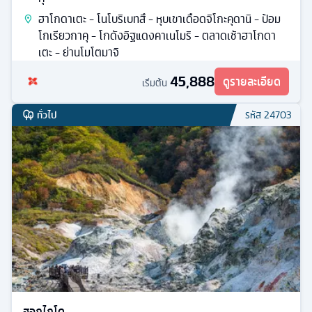
ฮาโกดาเตะ - โนโบริเบทสึ - หุบเขาเดือดจิโกะคุดานิ - ป้อม
โกเรียวกาคุ - โกดังอิฐแดงคาเนโมริ - ตลาดเช้าฮาโกดา
เตะ - ย่านโมโตมาจิ
45,888
ดูรายละเอียด
เริ่มต้น
ทั่วไป
รหัส
24703
ฮอกไกโด