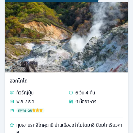
ฮอกไกโด
ทัวร์
ญี่ปุ่น
6
วัน
4
คืน
พ.ย. / ธ.ค.
9
มื้ออาหาร
ที่พักระดับ
หุบเขานรกจิโกคุดานิ ย่านเมืองเก่าโมโตมาชิ ป้อมโกเรียวคา
คุ