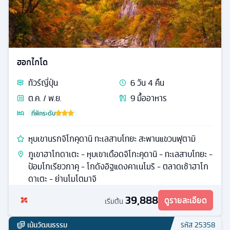
ฮอกไกโด
ทัวร์
ญี่ปุ่น
6
วัน
4
คืน
ต.ค. / พ.ย.
9
มื้ออาหาร
ที่พักระดับ
หุบเขานรกจิโกคุดานิ ทะเลสาบโทยะ สะพานแขวนฟุตามิ
ภูเขาฮาโกดาเตะ - หุบเขาเดือดจิโกะคุดานิ - ทะเลสาบโทยะ -
ป้อมโกเรียวกาคุ - โกดังอิฐแดงคาเนโมริ - ตลาดเช้าฮาโก
ดาเตะ - ย่านโมโตมาจิ
39,888
ดูรายละเอียด
เริ่มต้น
เน้นวัฒนธรรม
รหัส
25358