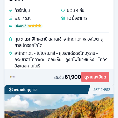
ทัวร์
ญี่ปุ่น
6
วัน
4
คืน
พ.ย. / ธ.ค.
10
มื้ออาหาร
ที่พักระดับ
หุบเขานรกจิโกคุดานิ ตลาดเช้าฮาโกดาเตะ คลองโอตารุ
ศาลเจ้าฮอกไกโด
ฮาโกดาเตะ - โนโบริเบทสึ - หุบเขาเดือดจิโกะคุดานิ -
กระเช้าฮาโกดาเตะ - ออนเซ็น - ภูเขาไฟโชวะชินซัง - โกดัง
อิฐแดงคาเนโมริ
61,900
ดูรายละเอียด
เริ่มต้น
เหมาะกับฤดูกาล
รหัส
24512