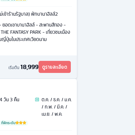
(ไม่เข้าร้านรัฐบาล) พักบานาฮิลล์2
 ยอดเขาบานาฮิลล์ - สะพานสีทอง -
- THE FANTASY PARK - เที่ยวชมเมือง
ี่ปุ่นในประเทศเวียดนาม
18,999
ดูรายละเอียด
เริ่มต้น
4
วัน
3
คืน
ต.ค. / ธ.ค. / ม.ค.
/ ก.พ. / มี.ค. /
เม.ย. / พ.ค.
ที่พักระดับ