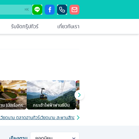
⌘
K
รับจัดกรุ๊ปทัวร์
เกี่ยวกับเรา
ทาน (นั่งเรือกระ
กระเช้าไฟฟ้าฟานซีปัน
ตลาดฮาน
ด้ง)
ร์เวียดนาม ตลาดฮาน
ทัวร์เวียดนาม สะพานสีทอง
ทัวร์เวียดนาม ยอดเขาบานาฮิลล์
ทัวร์
เรียงตาม