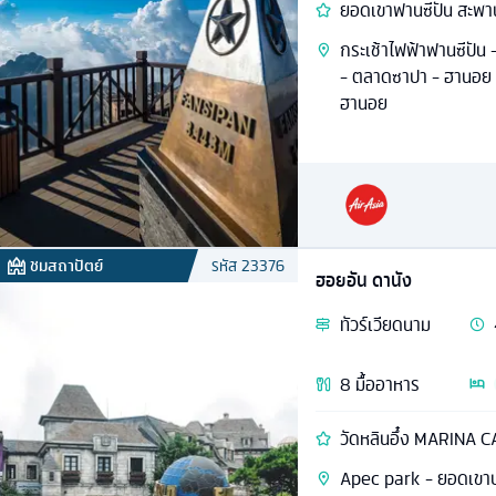
ยอดเขาฟานซีปัน สะพา
กระเช้าไฟฟ้าฟานซีปัน 
- ตลาดซาปา - ฮานอย - 
ฮานอย
ชมสถาปัตย์
รหัส
23376
ฮอยอัน ดานัง
ทัวร์
เวียดนาม
8
มื้ออาหาร
วัดหลินอึ๋ง MARINA C
Apec park - ยอดเขาบ