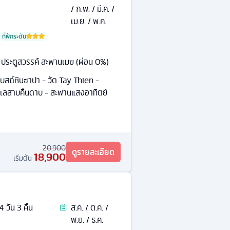
/ ก.พ. / มี.ค. /
เม.ย. / พ.ค.
ที่พักระดับ
น ประตูสวรรค์ สะพานเมฆ (ผ่อน 0%)
โบสถ์หินซาปา - วัด Tay Thien -
 ทะเลสาบคืนดาบ - สะพานแสงอาทิตย์
20,900
ดูรายละเอียด
18,900
เริ่มต้น
4
วัน
3
คืน
ส.ค. / ต.ค. /
พ.ย. / ธ.ค.