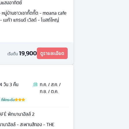
นแสงอาทิตย์
- หมู่บ้านชาวเขากั๊ตกั๊ต - moana cafe
เมก้า แกรนด์ เวิลด์ - โบสถ์ใหญ่
19,900
ดูรายละเอียด
เริ่มต้น
4
วัน
3
คืน
ก.ค. / ส.ค. /
ก.ย. / ต.ค.
ที่พักระดับ
AFÉ พักบานาฮิลล์ 2
านาฮิลล์ - สะพานสีทอง - THE