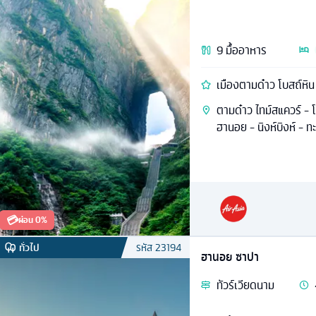
9
มื้ออาหาร
เมืองตามด๋าว โบสถ์หิ
ตามด๋าว ไทม์สแควร์ - 
ฮานอย - นิงห์บิงห์ -
💳
ผ่อน 0%
ทั่วไป
รหัส
23194
ฮานอย ซาปา
ทัวร์
เวียดนาม