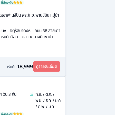
ที่พักระดับ
ดเขาฟานซีปัน พระใหญ่ฟานซีปัน หมู่บ้า
ินห์ - จัตุรัสบาดิงห์ - ถนน 36 สายเก่า
 แกรนด์ เวิลด์ - ตลาดกลางคืนซาปา -
18,999
ดูรายละเอียด
เริ่มต้น
4
วัน
3
คืน
ก.ย. / ต.ค. /
พ.ย. / ธ.ค. / ม.ค.
/ ก.พ. / มี.ค.
ที่พักระดับ