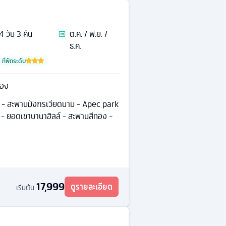
4
วัน
3
คืน
ต.ค. / พ.ย. /
ธ.ค.
ที่พักระดับ
ทอง
ึ๋ง) - สะพานมังกรเวียดนาม - Apec park
่ - ยอดเขาบานาฮิลล์ - สะพานสีทอง -
17,999
ดูรายละเอียด
เริ่มต้น