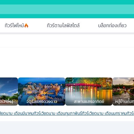
ทัวร์ไฟไหม้
ทัวร์ตามไลฟ์สไตล์
บล็อกท่องเที่ยว
ลินห์อึ๋ง)
จัตุรัสแห่งดวงดาว
สะพานแสงอาทิตย์
หมู่บ้านกั๊ม
เวียดนาม เดือนมีนาคม
ทัวร์เวียดนาม เดือนกุมภาพันธ์
ทัวร์เวียดนาม เดือนมกราคม
ทัว