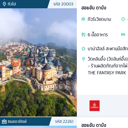
ทั่วไป
รหัส
20003
ฮอยอัน ดานัง
ทัวร์
เวียดนาม
6
มื้ออาหาร
บาน่าฮิลล์ สะพานมือสี
วัดหลินอึ๋ง (วัดลินห์อ
- ร้านผลิตภัณฑ์จากไผ
THE FANTASY PARK
ชมสถาปัตย์
รหัส
22261
ฮอยอัน ดานัง