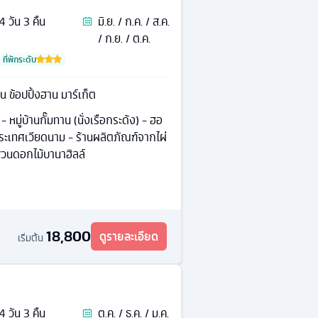
4
วัน
3
คืน
มิ.ย. / ก.ค. / ส.ค.
/ ก.ย. / ต.ค.
ที่พักระดับ
าน ข้อปปิ้งฮาน มาร์เก็ต
- หมู่บ้านกั๊มทาน (นั่งเรือกระด้ง) - ฮอ
ประเทศเวียดนาม - ร้านผลิตภัณฑ์จากไผ่
สวนดอกไม้บานาฮิลล์
18,800
ดูรายละเอียด
เริ่มต้น
4
วัน
3
คืน
ต.ค. / ธ.ค. / ม.ค.