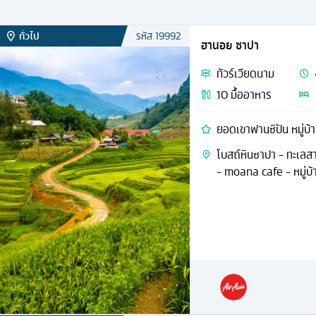
ทั่วไป
รหัส
19992
ฮานอย ซาปา
ทัวร์
เวียดนาม
10
มื้ออาหาร
ยอดเขาฟานซิปัน หมู่บ้าน
โบสถ์หินซาปา - ทะเลส
- moana cafe - หมู่บ้า