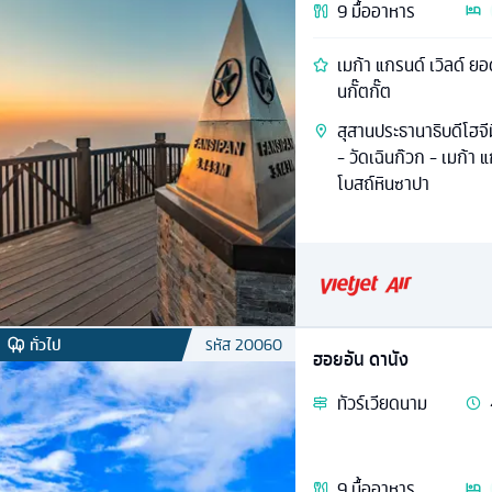
9
มื้ออาหาร
เมก้า แกรนด์ เวิลด์ ยอ
นกั๊ตกั๊ต
สุสานประธานาธิบดีโฮจีม
- วัดเฉินก๊วก - เมก้า
โบสถ์หินซาปา
ทั่วไป
รหัส
20060
ฮอยอัน ดานัง
ทัวร์
เวียดนาม
9
มื้ออาหาร