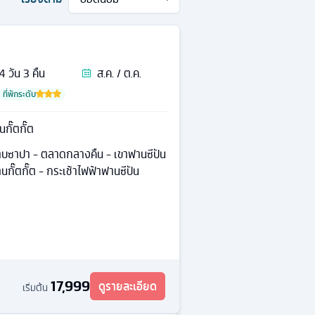
4
วัน
3
คืน
ส.ค. / ต.ค.
ที่พักระดับ
กั๊ตกั๊ต
าบซาปา - ตลาดกลางคืน - เขาฟานซีปัน
นกั๊ตกั๊ต - กระเช้าไฟฟ้าฟานซีปัน
17,999
ดูรายละเอียด
เริ่มต้น