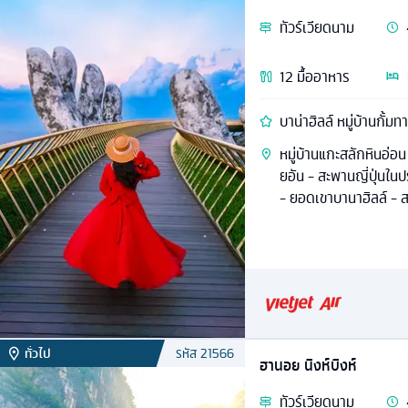
ทัวร์
เวียดนาม
12
มื้ออาหาร
บาน่าฮิลล์ หมู่บ้านกั้มท
หมู่บ้านแกะสลักหินอ่อน 
ยอัน - สะพานญี่ปุ่นใน
- ยอดเขาบานาฮิลล์ - 
ทั่วไป
รหัส
21566
ฮานอย นิงห์บิงห์
ทัวร์
เวียดนาม