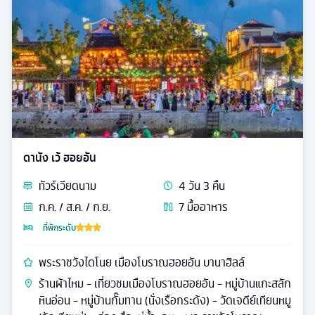
ดานัง เว้ ฮอยอัน
ทัวร์
เวียดนาม
4
วัน
3
คืน
ก.ค. / ส.ค. / ก.ย.
7
มื้ออาหาร
ที่พักระดับ
พระราชวังไดโนย เมืองโบราณฮอยอัน บานาฮิลล์
ร้านผ้าไหม - เที่ยวชมเมืองโบราณฮอยอัน - หมู่บ้านแกะสลัก
หินอ่อน - หมู่บ้านกั๊มทาน (นั่งเรือกระด้ง) - วัดเจดีย์เทียนหมู