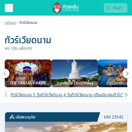
หน้าแรก
ทัวร์เวียดนาม
ทัวร์เวียดนาม
พบ
106
แพ็คเกจ
เมืองยอดนิยม
THE FANTASY PARK
วัดหลินอึ๋ง (วัดลินห์อึ๋ง)
จัตุรัสแห่งดวง
เส้นทางที่เกี่ยวข้อง
ทัวร์เวียดนาม 3 วัน
ทัวร์เวียดนาม 4 วัน
ทัวร์เวียดนาม เดือนมีนาคม
ทัวร์เวียดน
เน้นผจญภัย
รหัส
23542