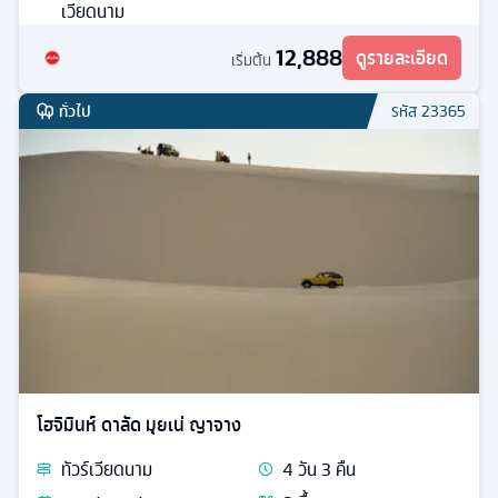
เวียดนาม
12,888
ดูรายละเอียด
เริ่มต้น
ทั่วไป
รหัส
23365
โฮจิมินห์ ดาลัด มุยเน่ ญาจาง
ทัวร์
เวียดนาม
4
วัน
3
คืน