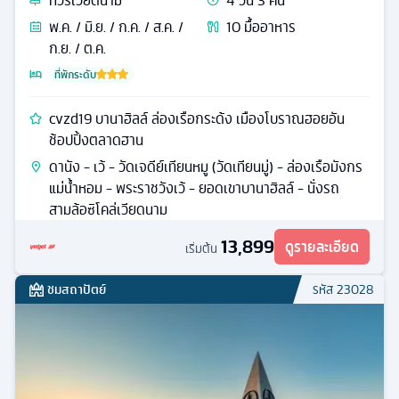
ทัวร์
เวียดนาม
4
วัน
3
คืน
พ.ค. / มิ.ย. / ก.ค. / ส.ค. /
10
มื้ออาหาร
ก.ย. / ต.ค.
ที่พักระดับ
cvzd19 บานาฮิลล์ ล่องเรือกระด้ง เมืองโบราณฮอยอัน
ช้อปปิ้งตลาดฮาน
ดานัง - เว้ - วัดเจดีย์เทียนหมู (วัดเทียนมู่) - ล่องเรือมังกร
แม่น้ำหอม - พระราชวังเว้ - ยอดเขาบานาฮิลล์ - นั่งรถ
สามล้อซิโคล่เวียดนาม
13,899
ดูรายละเอียด
เริ่มต้น
ชมสถาปัตย์
รหัส
23028