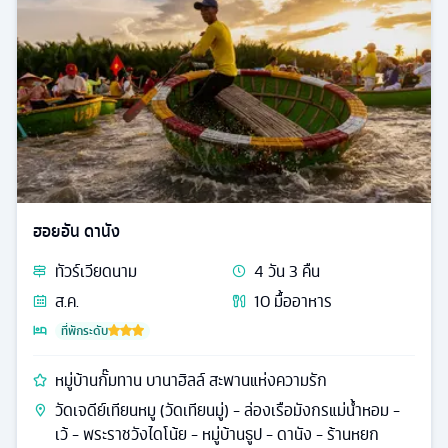
ฮอยอัน ดานัง
ทัวร์
เวียดนาม
4
วัน
3
คืน
ส.ค.
10
มื้ออาหาร
ที่พักระดับ
หมู่บ้านกั๊มทาน บานาฮิลล์ สะพานแห่งความรัก
วัดเจดีย์เทียนหมู (วัดเทียนมู่) - ล่องเรือมังกรแม่น้ำหอม -
เว้ - พระราชวังไดโน้ย - หมู่บ้านธูป - ดานัง - ร้านหยก