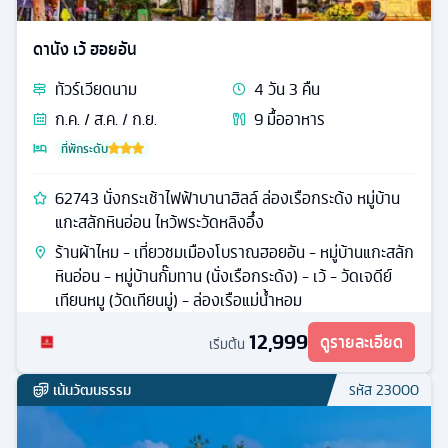
ดานัง เว้ ฮอยอัน
ทัวร์
เวียดนาม
4
วัน
3
คืน
ก.ค. / ส.ค. / ก.ย.
9
มื้ออาหาร
ที่พักระดับ
62743 นั่งกระเช้าไฟฟ้าบานาฮิลล์ ล่องเรือกระด้ง หมู่บ้าน
แกะสลักหินอ่อน ไหว้พระวัดหลิงอึ๋ง
ร้านผ้าไหม - เที่ยวชมเมืองโบราณฮอยอัน - หมู่บ้านแกะสลัก
หินอ่อน - หมู่บ้านกั๊มทาน (นั่งเรือกระด้ง) - เว้ - วัดเจดีย์
เทียนหมู (วัดเทียนมู่) - ล่องเรือแม่น้ำหอม
12,999
ดูรายละเอียด
เริ่มต้น
เน้นวัฒนธรรม
รหัส
23000