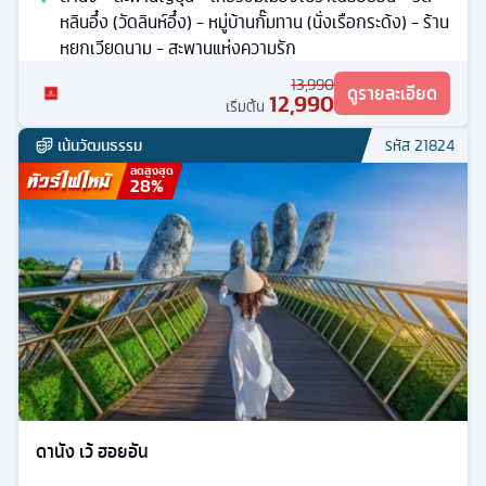
หลินอึ๋ง (วัดลินห์อึ๋ง) - หมู่บ้านกั๊มทาน (นั่งเรือกระด้ง) - ร้าน
หยกเวียดนาม - สะพานแห่งความรัก
13,990
ดูรายละเอียด
12,990
เริ่มต้น
เน้นวัฒนธรรม
รหัส
21824
ลดสูงสุด
28
%
ดานัง เว้ ฮอยอัน