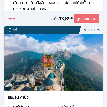
เวียดนาม - วัดหลิงอิ่น - Marina Cafe - หมู่บ้านกั๊มทาน
(นั่งเรือกระด้ง) - ฮอยอัน
13,899
ดูรายละเอียด
เริ่มต้น
ทั่วไป
รหัส
23625
ฮอยอัน ดานัง