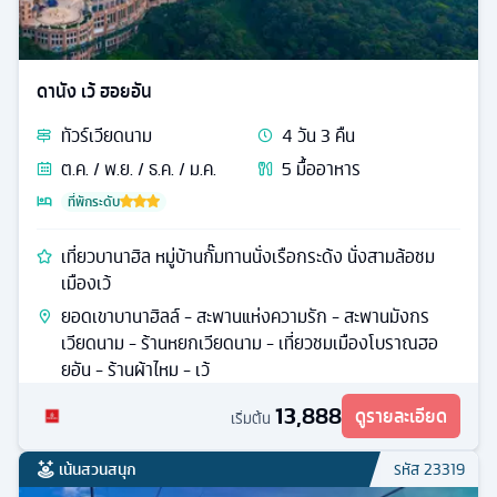
ดานัง เว้ ฮอยอัน
ทัวร์
เวียดนาม
4
วัน
3
คืน
ต.ค. / พ.ย. / ธ.ค. / ม.ค.
5
มื้ออาหาร
ที่พักระดับ
เที่ยวบานาฮิล หมู่บ้านกั๊มทานนั่งเรือกระด้ง นั่งสามล้อชม
เมืองเว้
ยอดเขาบานาฮิลล์ - สะพานแห่งความรัก - สะพานมังกร
เวียดนาม - ร้านหยกเวียดนาม - เที่ยวชมเมืองโบราณฮอ
ยอัน - ร้านผ้าไหม - เว้
13,888
ดูรายละเอียด
เริ่มต้น
เน้นสวนสนุก
รหัส
23319