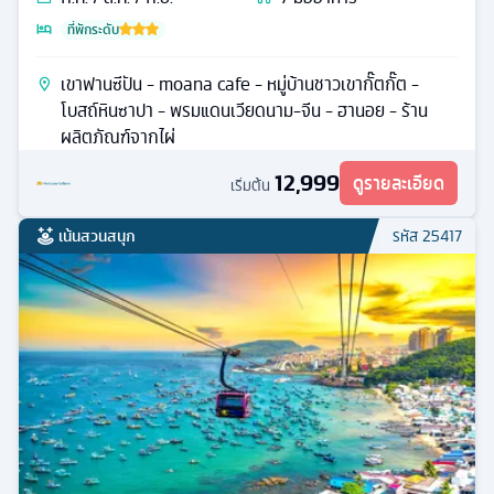
ที่พักระดับ
เขาฟานซีปัน - moana cafe - หมู่บ้านชาวเขากั๊ตกั๊ต -
โบสถ์หินซาปา - พรมแดนเวียดนาม-จีน - ฮานอย - ร้าน
ผลิตภัณฑ์จากไผ่
12,999
ดูรายละเอียด
เริ่มต้น
เน้นสวนสนุก
รหัส
25417