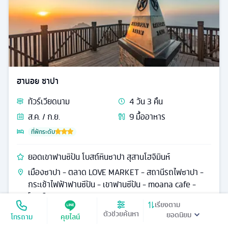
ฮานอย ซาปา
ทัวร์
เวียดนาม
4
วัน
3
คืน
ส.ค. / ก.ย.
9
มื้ออาหาร
ที่พักระดับ
ยอดเขาฟานซิปัน โบสถ์หินซาปา สุสานโฮจิมินห์
เมืองซาปา - ตลาด LOVE MARKET - สถานีรถไฟซาปา -
กระเช้าไฟฟ้าฟานซีปัน - เขาฟานซีปัน - moana cafe -
โบสถ์หินซาปา
เรียงตาม
ตัวช่วยค้นหา
13,990
โทรถาม
คุยไลน์
ดูรายละเอียด
เริ่มต้น