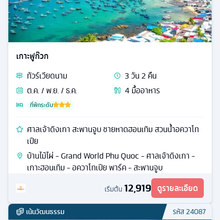
เกาะฟูก๊วก
ทัวร์
เวียดนาม
3
วัน
2
คืน
ต.ค. / พ.ย. / ธ.ค.
4
มื้ออาหาร
ที่พักระดับ
ศาลเจ้าดิงเกา สะพานจูบ ชายหาดฮอนเทิม สวนน้ำอควาโท
เปีย
บ้านไม้ไผ่ - Grand World Phu Quoc - ศาลเจ้าดิงเกา -
เกาะฮอนเทิม - อควาโทเปีย พาร์ค - สะพานจูบ
12,919
ดูรายละเอียด
เริ่มต้น
เน้นวัฒนธรรม
รหัส
24087