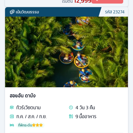
12,999
เริ่มต้น
เน้นวัฒนธรรม
รหัส
23274
ฮอยอัน ดานัง
ทัวร์
เวียดนาม
4
วัน
3
คืน
ก.ค. / ส.ค. / ก.ย.
9
มื้ออาหาร
ที่พักระดับ