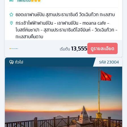
ที่พักระดับ
ยอดเขาฟานซีปัน สุสานประธานาธิบดี วัดเฉินก๊วก ทะเลสาบ
กระเช้าไฟฟ้าฟานซีปัน - เขาฟานซีปัน - moana cafe -
โบสถ์หินซาปา - สุสานประธานาธิบดีโฮจีมินห์ - วัดเฉินก๊วก -
ทะเลสาบคืนดาบ
13,555
ดูรายละเอียด
เริ่มต้น
ทั่วไป
รหัส
23004