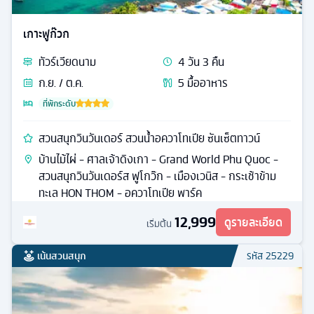
เกาะฟูก๊วก
ทัวร์
เวียดนาม
4
วัน
3
คืน
ก.ย. / ต.ค.
5
มื้ออาหาร
ที่พักระดับ
สวนสนุกวินวันเดอร์ สวนน้ำอควาโทเปีย ซันเซ็ตทาวน์
บ้านไม้ไผ่ - ศาลเจ้าดิงเกา - Grand World Phu Quoc -
สวนสนุกวินวันเดอร์ส ฟูโกว๊ก - เมืองเวนิส - กระเช้าข้าม
ทะเล HON THOM - อควาโทเปีย พาร์ค
12,999
ดูรายละเอียด
เริ่มต้น
เน้นสวนสนุก
รหัส
25229