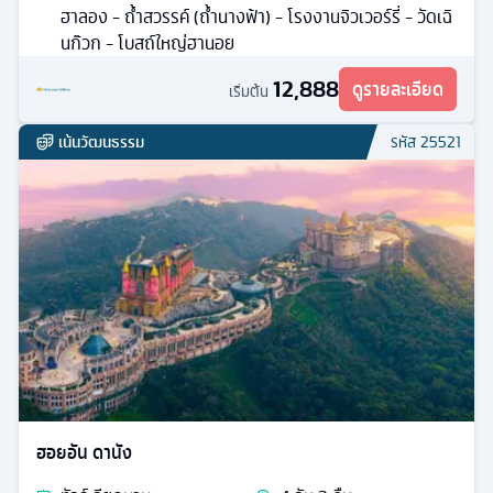
ฮาลอง - ถ้ำสวรรค์ (ถ้ำนางฟ้า) - โรงงานจิวเวอร์รี่ - วัดเฉิ
นก๊วก - โบสถ์ใหญ่ฮานอย
12,888
ดูรายละเอียด
เริ่มต้น
เน้นวัฒนธรรม
รหัส
25521
ฮอยอัน ดานัง