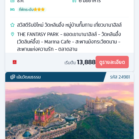
ธ.ค.
6
มื้ออาหาร
ที่พักระดับ
สวัสดีรับปีใหม่ วัดหลินอึ่ง หมู่บ้านกั๊มทาน เที่ยวบานาฮิลล์
THE FANTASY PARK - ยอดเขาบานาฮิลล์ - วัดหลินอึ๋ง
(วัดลินห์อึ๋ง) - Marina Cafe - สะพานมังกรเวียดนาม -
สะพานแห่งความรัก - ตลาดฮาน
13,888
ดูรายละเอียด
เริ่มต้น
เน้นวัฒนธรรม
รหัส
24981