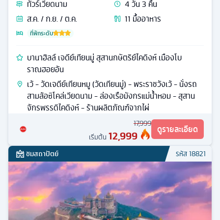
ทัวร์
เวียดนาม
4
วัน
3
คืน
ส.ค. / ก.ย. / ต.ค.
11
มื้ออาหาร
ที่พักระดับ
บานาฮิลล์ เจดีย์เทียนมู่ สุสานกษัตริย์ไคดิงห์ เมืองโบ
ราณฮอยอัน
เว้ - วัดเจดีย์เทียนหมู (วัดเทียนมู่) - พระราชวังเว้ - นั่งรถ
สามล้อซิโคล่เวียดนาม - ล่องเรือมังกรแม่น้ำหอม - สุสาน
จักรพรรดิไคดิงห์ - ร้านผลิตภัณฑ์จากไผ่
17,999
ดูรายละเอียด
12,999
เริ่มต้น
ชมสถาปัตย์
รหัส
18821