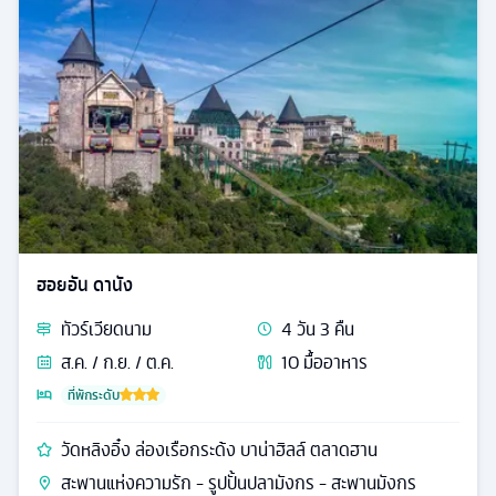
ฮอยอัน ดานัง
ทัวร์
เวียดนาม
4
วัน
3
คืน
ส.ค. / ก.ย. / ต.ค.
10
มื้ออาหาร
ที่พักระดับ
วัดหลิงอิ๋ง ล่องเรือกระด้ง บาน่าฮิลล์ ตลาดฮาน
สะพานแห่งความรัก - รูปปั้นปลามังกร - สะพานมังกร