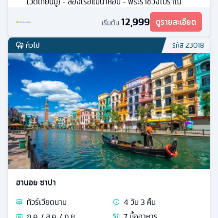
(วัดเทียนมู่) - ล่องเรือแม่น้ำหอม - พระราชวังโบราณ
12,999
ดูรายละเอียด
เริ่มต้น
ทั่วไป
รหัส
23018
ฮานอย ซาปา
ทัวร์
เวียดนาม
4
วัน
3
คืน
ก.ค. / ส.ค. / ก.ย.
7
มื้ออาหาร