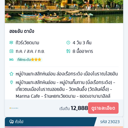
ฮอยอัน ดานัง
ทัวร์
เวียดนาม
4
วัน
3
คืน
ก.ค. / ส.ค. / ก.ย.
8
มื้ออาหาร
ที่พักระดับ
หมู่บ้านแกะสลักหินอ่อน ล่องเรือกระด้ง เมืองโบราณโฮยอัน
หมู่บ้านแกะสลักหินอ่อน - หมู่บ้านกั๊มทาน (นั่งเรือกระด้ง) -
เที่ยวชมเมืองโบราณฮอยอัน - วัดหลินอึ๋ง (วัดลินห์อึ๋ง) -
Marina Cafe - ร้านหยกเวียดนาม - ยอดเขาบานาฮิลล์
12,888
ดูรายละเอียด
เริ่มต้น
ทั่วไป
รหัส
23023