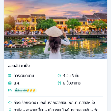
ฮอยอัน ดานัง
ทัวร์
เวียดนาม
4
วัน
3
คืน
ส.ค.
8
มื้ออาหาร
ที่พักระดับ
ล่องเรือกระด้ง เมืองโบราณฮอยอัน พักบานาฮิลล์หนึ่ง
ดานัง - สะพานญี่ปุ่น - เที่ยวชมเมืองโบราณฮอยอัน - วัด