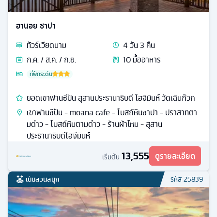
ฮานอย ซาปา
ทัวร์
เวียดนาม
4
วัน
3
คืน
ก.ค. / ส.ค. / ก.ย.
10
มื้ออาหาร
ที่พักระดับ
ยอดเขาฟานซีปัน สุสานประธานาธิบดี โฮจิมินห์ วัดเฉินก๊วก
เขาฟานซีปัน - moana cafe - โบสถ์หินซาปา - ปราสาทตา
มด๋าว - โบสถ์หินตามด๋าว - ร้านผ้าไหม - สุสาน
ประธานาธิบดีโฮจีมินห์
13,555
ดูรายละเอียด
เริ่มต้น
เน้นสวนสนุก
รหัส
25839