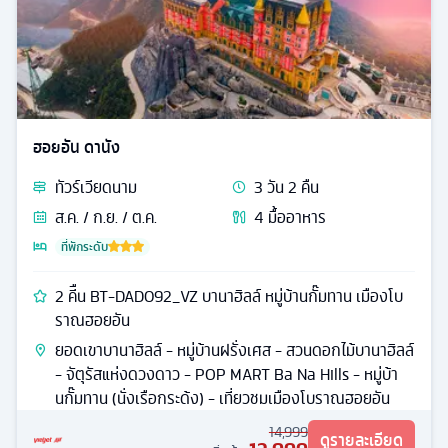
ฮอยอัน ดานัง
ทัวร์
เวียดนาม
3
วัน
2
คืน
ส.ค. / ก.ย. / ต.ค.
4
มื้ออาหาร
ที่พักระดับ
2 คีืน BT-DAD092_VZ บานาฮิลล์ หมู่บ้านกั๊มทาน เมืองโบ
ราณฮอยอัน
ยอดเขาบานาฮิลล์ - หมู่บ้านฝรั่งเศส - สวนดอกไม้บานาฮิลล์
- จัตุรัสแห่งดวงดาว - POP MART Ba Na Hills - หมู่บ้า
นกั๊มทาน (นั่งเรือกระด้ง) - เที่ยวชมเมืองโบราณฮอยอัน
14,999
ดูรายละเอียด