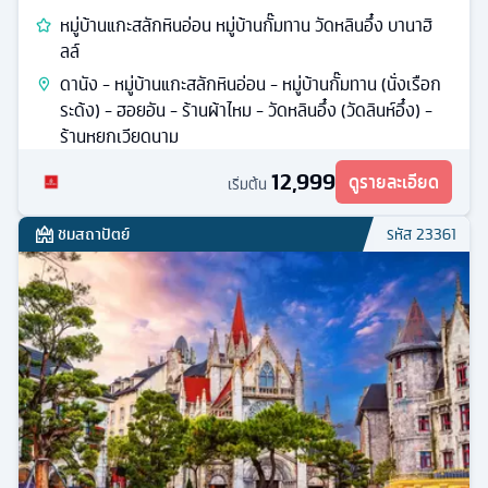
หมู่บ้านแกะสลักหินอ่อน หมู่บ้านกั๊มทาน วัดหลินอึ๋ง บานาฮิ
ลล์
ดานัง - หมู่บ้านแกะสลักหินอ่อน - หมู่บ้านกั๊มทาน (นั่งเรือก
ระด้ง) - ฮอยอัน - ร้านผ้าไหม - วัดหลินอึ๋ง (วัดลินห์อึ๋ง) -
ร้านหยกเวียดนาม
12,999
ดูรายละเอียด
เริ่มต้น
ชมสถาปัตย์
รหัส
23361