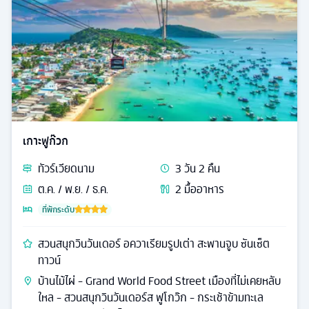
เกาะฟูก๊วก
ทัวร์
เวียดนาม
3
วัน
2
คืน
ต.ค. / พ.ย. / ธ.ค.
2
มื้ออาหาร
ที่พักระดับ
สวนสนุกวินวันเดอร์ อควาเรียมรูปเต่า สะพานจูบ ซันเซ็ต
ทาวน์
บ้านไม้ไผ่ - Grand World Food Street เมืองที่ไม่เคยหลับ
ใหล - สวนสนุกวินวันเดอร์ส ฟูโกว๊ก - กระเช้าข้ามทะเล