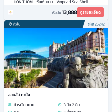
HON THOM - ซันเซ็ททาว - Vinpearl Sea Shell
Aquarium - สะพานจูบ
13,888
ดูรายละเอียด
เริ่มต้น
ทั่วไป
รหัส
25242
ฮอยอัน ดานัง
ทัวร์
เวียดนาม
3
วัน
2
คืน