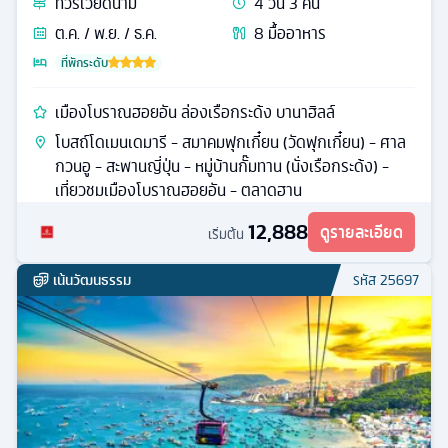
ทัวร์
เวียดนาม
4
วัน
3
คืน
ต.ค. / พ.ย. / ธ.ค.
8
มื้ออาหาร
ที่พักระดับ
เมืองโบราณฮอยอัน ล่องเรือกระด้ง บานาฮิลล์
โบสถ์โดเมนเดมารี - สมาคมฟุกเกี๋ยน (วัดฟุกเกี๋ยน) - ศาล
กวนอู - สะพานญี่ปุ่น - หมู่บ้านกั๊มทาน (นั่งเรือกระด้ง) -
เที่ยวชมเมืองโบราณฮอยอัน - ตลาดฮาน
12,888
ดูรายละเอียด
เริ่มต้น
เน้นวัฒนธรรม
รหัส
25697