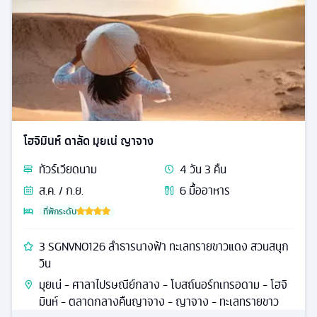
โฮจิมินห์ ดาลัด มุยเน่ ญาจาง
ทัวร์
เวียดนาม
4
วัน
3
คืน
ส.ค. / ก.ย.
6
มื้ออาหาร
ที่พักระดับ
3 SGNVN0126 ลำธารนางฟ้า ทะเลทรายขาวแดง สวนสนุก
วิน
มุยเน่ - ศาลาไปรษณีย์กลาง - โบสถ์นอร์ทเทรอดาม - โฮจิ
มินห์ - ตลาดกลางคืนญาจาง - ญาจาง - ทะเลทรายขาว