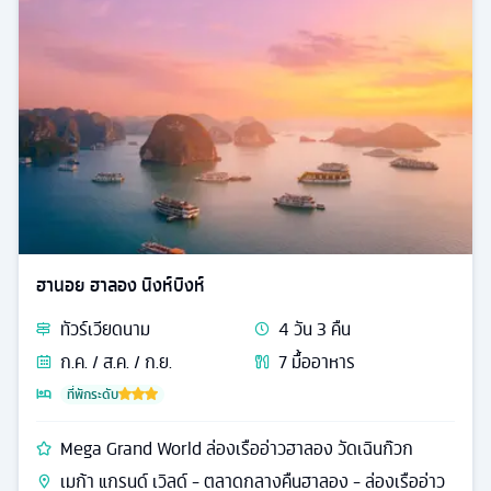
ฮานอย ฮาลอง นิงห์บิงห์
ทัวร์
เวียดนาม
4
วัน
3
คืน
ก.ค. / ส.ค. / ก.ย.
7
มื้ออาหาร
ที่พักระดับ
Mega Grand World ล่องเรืออ่าวฮาลอง วัดเฉินก๊วก
เมก้า แกรนด์ เวิลด์ - ตลาดกลางคืนฮาลอง - ล่องเรืออ่าว