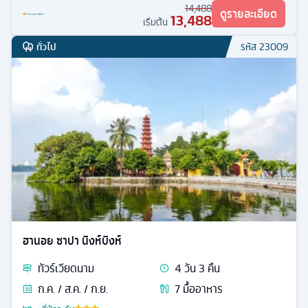
14,488
ดูรายละเอียด
13,488
เริ่มต้น
ทั่วไป
รหัส
23009
ฮานอย ซาปา นิงห์บิงห์
ทัวร์
เวียดนาม
4
วัน
3
คืน
ก.ค. / ส.ค. / ก.ย.
7
มื้ออาหาร