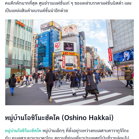
คนคึกคักมากที่สุด ศูนย์รวมแฟชั่นเก๋ ๆ ของเหล่าบรรดาแฟชั่นนิสต้า และ
เป็นแหล่งสินค้าแบรนด์ชั้นนำอีกด้วย
หมู่บ้านโอชิโนะฮัคไค (Oshino Hakkai)
หมู่บ้านโอชิโนะฮัคไค
หมู่บ้านเล็กๆ ที่ตั้งอยู่ระหว่างทะเลสาบคาวากูจิโกะ
กับ ทะเลสาบยามานาคาโกะ สถานที่ท่องเที่ยวประเทศญี่ปุ่นที่รายล้อมไป