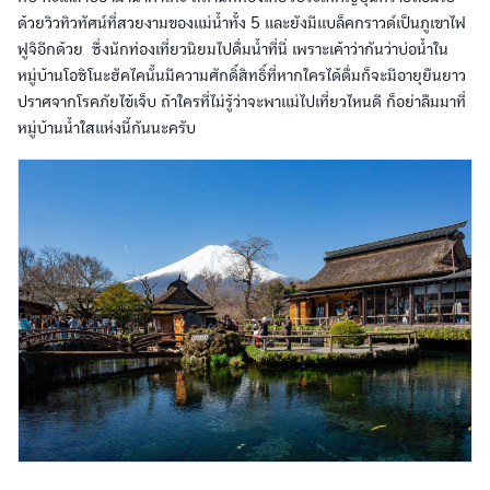
ด้วยวิวทิวทัศน์ที่สวยงามของแม่น้ำทั้ง 5 และยังมีแบล็คกราวด์เป็นภูเขาไฟ
ฟูจิอีกด้วย ซึ่งนักท่องเที่ยวนิยมไปดื่มน้ำที่นี่ เพราะเค้าว่ากันว่าบ่อน้ำใน
หมู่บ้านโอชิโนะฮัคไคนั้นมีความศักดิ์สิทธิ์ที่หากใครได้ดื่มก็จะมีอายุยืนยาว
ปราศจากโรคภัยไข้เจ็บ ถ้าใครที่ไม่รู้ว่าจะพาแม่ไปเที่ยวไหนดี ก็อย่าลืมมาที่
หมู่บ้านน้ำใสแห่งนี้กันนะครับ