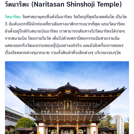
วัดนาริตะ (Naritasan Shinshoji Temple)
วัดนาริตะ
วัดศาสนาพุทธชื่อดังในนาริตะ วัดใหญ่ที่สุดในเขตคันโต เป็นวัด
3 อันดับแรกที่มีนักท่องเที่ยวเดินทางมาสักการะมากที่สุด แถมวัดนาริตะ
ยังตั้งอยู่ใกล้กับสนามบินนาริตะ เราสามารถเดินทางไปวัดนาริตะได้ง่ายๆ
จากสนามบิน โดยภายในวัด เต็มไปด้วยสถาปัตยกรรมอันสวยงามอัน
แสดงออกถึงวัฒนธรรมของญี่ปุ่นอย่างแท้จริง และยังมีเครื่องรางขอพร
เรื่องโชคลาภต่างๆมากมาย รวมทั้งสินค้าที่ระลึกต่างๆ บริเวณรอบๆวัด