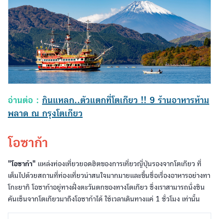
อ่านต่อ :
กินแหลก..ตัวแตกที่โตเกียว !! 9 ร้านอาหารห้าม
พลาด ณ กรุงโตเกียว
โอซาก้า
"โอซาก้า"
แหล่งท่องเที่ยวยอดฮิตของการเที่ยวญี่ปุ่นรองจากโตเกียว ที่
เต็มไปด้วยสถานที่ท่องเที่ยวน่าสนใจมากมายและขึ้นชื่อเรื่องอาหารอย่างทา
โกะยากิ โอซาก้าอยู่ทางฝั่งตะวันตกของทางโตเกียว ซึ่งเราสามารถนั่งชิน
คันเซ็นจากโตเกียวมาถึงโอซาก้าได้ ใช้เวลาเดินทางแค่ 1 ชั่วโมง เท่านั้น