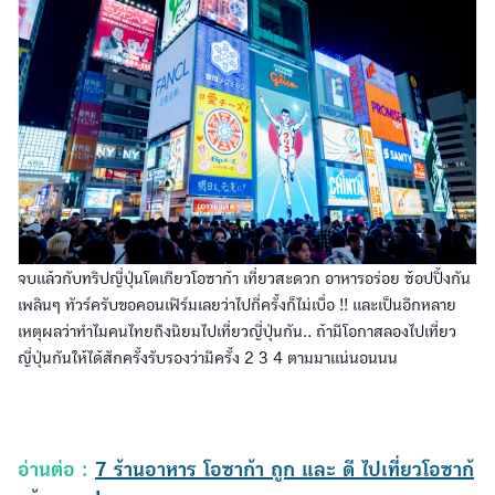
จบแล้วกับทริปญี่ปุ่นโตเกียวโอซาก้า เที่ยวสะดวก อาหารอร่อย ช้อปปิ้งกัน
เพลินๆ ทัวร์ครับขอคอนเฟิร์มเลยว่าไปกี่ครั้งก็ไม่เบื่อ !! และเป็นอีกหลาย
เหตุผลว่าทำไมคนไทยถึงนิยมไปเที่ยวญี่ปุ่นกัน.. ถ้ามีโอกาสลองไปเที่ยว
ญี่ปุ่นกันให้ได้สักครั้งรับรองว่ามีครั้ง 2 3 4 ตามมาแน่นอนนน
อ่านต่อ :
7 ร้านอาหาร โอซาก้า ถูก และ ดี ไปเที่ยวโอซาก้
าต้องลอง!