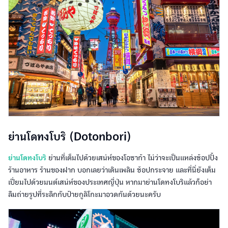
ย่านโดทงโบริ (Dotonbori)
ย่านโดทงโบริ
ย่านที่เต็มไปด้วยเสน่ห์ของโอซาก้า ไม่ว่าจะเป็นแหล่งช้อปปิ้ง
ร้านอาหาร ร้านของฝาก บอกเลยว่าเดินเพลิน ช้อปกระจาย และที่นี่ยังเต็ม
เปี่ยมไปด้วยมนต์เสน่ห์ของประเทศญี่ปุ่น หากมาย่านโดทงโบริแล้วก็อย่า
ลืมถ่ายรูปที่ระลึกกับป้ายกูลิโกะมาอวดกันด้วยนะครับ