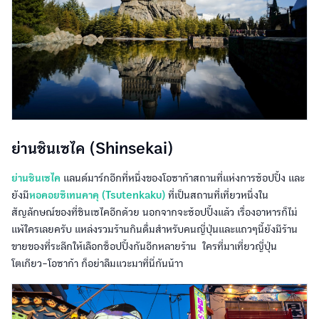
ย่านชินเซไค (Shinsekai)
ย่านชินเซไค
แลนด์มาร์กอีกที่หนึ่งของโอซาก้าสถานที่แห่งการช้อปปิ้ง และ
ยังมี
หอคอยซึเทนคาคุ (Tsutenkaku)
ที่เป็นสถานที่เที่ยวหนึ่งใน
สัญลักษณ์ของที่ชินเซไคอีกด้วย นอกจากจะช้อปปิ้งแล้ว เรื่องอาหารก็ไม่
แพ้ใครเลยครับ แหล่งรวมร้านกินดื่มสำหรับคนญี่ปุ่นและแถวๆนี้ยังมีร้าน
ขายของที่ระลีกให้เลือกช็อปปิ้งกันอีกหลายร้าน ใครที่มาเที่ยวญี่ปุ่น
โตเกียว-โอซาก้า ก็อย่าลืมแวะมาที่นี่กันน้าา