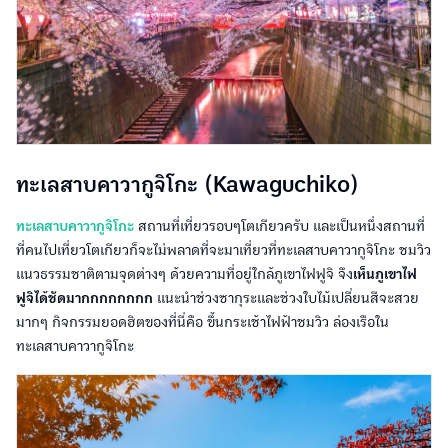
ทะเลสาบคาวากูจิโกะ (Kawaguchiko)
ทะเลสาบคาวากูจิโกะ
สถานที่เที่ยวรอบๆโตเกียวครับ และเป็นหนึ่งสถานที่
ที่คนไปเที่ยวโตเกียวก็จะไม่พลาดที่จะมาเที่ยวที่ทะเลสาบคาวากูจิโกะ ชมวิว
แนวธรรมชาติตามจุดต่างๆ ด้วยความที่อยู่ใกล้ภูเขาไฟฟูจิ จึง
เห็นภูเขาไฟ
ฟูจิได้ชัดมากกกกกกกก
แนะนำช่วงซากุระและช่วงใบไม้เปลี่ยนสีจะสวย
มากๆ กิจกรรมยอดฮิตของที่นี่คือ ขึ้นกระเช้าไฟฟ้าชมวิว ล่องเรือใน
ทะเลสาบคาวากูจิโกะ