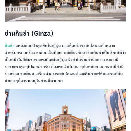
ย่านกินซ่า (Ginza)
กินซ่า
แหล่งช้อปปิ้งสุดฮิตในญี่ปุ่น ย่านช็อปปิ้งระดับไฮเอนด์ เหมาะ
สำหรับครอบครัวสาบช้อปเป็นที่สุด แต่เดี๋ยวก่อน ย่านกินซ่าเป็นเรียกได้ว่า
เป็นหนึ่งในที่ดินราคาแพงที่สุดในญี่ปุ่น จึงทำให้ร้านค้าร้านอาหารแถวนี้
ราคาแพงสุดๆไปเลยล่ะครับ ต้องพกเงินไปหนาๆกันหน่อย นอกจากนี้ยังมี
ร้านค้าแบรนด์เนม เครื่องสำอางระดับไฮเอนด์และสินค้าแฟชั่นแบรนด์ชั่น
นำต่างๆก็มารวมอยู่ในย่านนี้ด้วยยย