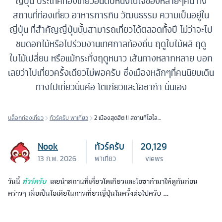
ญี่ปุน ประเทศท่องเที่ยวอันดับหนึ่งในใจของหลายๆคน ทั้ง
สถานที่ท่องเที่ยว อาหารการกิน วัฒนธรรม ความเป็นอยู่ใน
ญี่ปุ่น ที่สำคัญญี่ปุ่นนั้นสามารถเที่ยวได้ตลอดทั้งปี ไม่ว่าจะไป
ชมดอกไม้หรือไปร่วมงานเทศกาลท้องถิ่น ฤดูใบไม้ผลิ ฤดู
ใบไม้เปลี่ยน หรือแม้กระทั่งฤดูหนาว เส้นทางหลากหลาย บอก
เลยว่าไปเที่ยวครั้งเดียวไม่พอครับ ซึ่งเมืองหลักๆที่คนนิยมเดิน
ทางไปเที่ยวนั่นคือ โตเกียวและโอซาก้า นั่นเอง
บล็อกท่องเที่ยว
ทัวร์ครับ พาเที่ยว
2 เมืองสุดฮิต !! สถานที่ไฮไลท์
เที่ยวญี่ปุ่น โตเกียว-โอซาก้า
Nook
ทัวร์ครับ
20,129
13 ก.พ. 2026
พาเที่ยว
views
วันนี้
ทัวร์ครับ
เลยนำสถานที่เที่ยวโตเกียวและโอซาก้ามาให้ดูกันก่อน
คร่าวๆ เผื่อเป็นไอเดียในการเที่ยวญี่ปุ่นในครั้งต่อไปครับ …