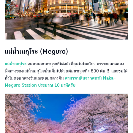
แม่น้ำเมกุโระ (Meguro)
แม่น้ำเมกุโระ
จุดชมดอกซากุระที่โด่งดังที่สุดในโตเกียว เพราะตลอดสอง
ฝั่งทางของแม่น้ำเมกุโระนั้นเต็มไปด้วยต้นซากุระถึง 830 ต้น !! และชมได้
ทั้งในตอนกลางวันและตอนกลางคืน
สามารถเดินจากสถานี Naka-
Meguro Station ประมาณ 10 นาทีครับ