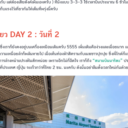
ับ แต่ต้องเสียตังค์เพิ่มเองครับ ) ที่นั่งแบบ 3-3-3 ใช้เวลาบินประมาณ 6 ชั่วโ
บแรงไว้เที่ยวกันให้เต็มที่พรุ่งนี้ครับ
ียว DAY 2 : วันที่ 2
แล้ว ซึ่งเราก็ยังคงอยู่บนเครื่องเหมือนเดิมครับ 5555 เพิ่มเติมคือง่วงและเมื่อยมา
ามเหนื่อยล้าก็พลันหายไป เมื่อเห็นท้องฟ้าสีครามกับเมฆขาวปุกปุย ซึ่งพี่ไกด์ก็แ
ารล้างหน้าแปรงฟันสักหน่อย เพราะอีกไม่กี่อึดใจ เราก็ถึง
“สนามบินนาริตะ”
ปร
ลาที่ประเทศ ญี่ปุ่น จะเร็วกว่าที่ไทย 2 ชม. นะครับ ดังนั้นอย่าลืมตั้งเวลาใหม่กันด้