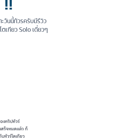
 !!
ันนี้ทัวรครับมีรีวิว
ตเกียว Solo เดี่ยวๆ
ของทริปทัวร์
นเสร็จหมดแล้ว ก็
ับทัวร์โตเกียว