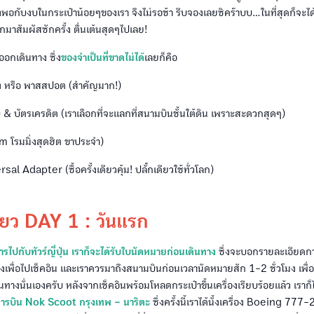
พอกับงบในกระเป๋าน้อยๆของเรา จึงไม่รอช้า รีบจองเลยซิคร๊าบบ...ในที่สุดก็จะไ
กมาสัมผัสซักครั้ง ตื่นเต้นสุดๆไปเลย!
ออกเดินทาง ซึ่ง
ของจำเป็นที่ขาดไม่ได้
เลยก็คือ
าง หรือ พาสสปอต (สำคัญมาก!)
 & บัตรเครดิต (เราเลือกที่จะแลกที่สนามบินชั้นใต้ดิน เพราะสะดวกสุดๆ)
m โรมมิ่งสุดฮิต ขาประจำ)
rsal Adapter (ซื้อครั้งเดียวคุ้ม! ปลั๊กเดียวใช้ทั่วโลก)
กียว DAY 1 : วันแรก
ไปกับทัวร์ญี่ปุ่น เราก็จะได้รับใบนัดหมายก่อนเดินทาง
ซึ่งจะบอกรายละเอียดกา
เพื่อไปเช็คอิน และเราควรมาถึงสนามบินก่อนเวลานัดหมายสัก 1-2 ชั่วโมง เพื่อ
นทางนั่นเองครับ หลังจากเช็คอินพร้อมโหลดกระเป๋าขึ้นเครื่องเรียบร้อยแล้ว เราก็ได
ารบิน Nok Scoot กรุงเทพ – นาริตะ
ซึ่งครั้งนี้เราได้นั้งเครื่อง Boeing 777