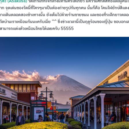
กุสะ (Asakusa)
วัดเก่าแก่ที่ใจกลางมหานครโตเกียว มีความศักดิ์สิทธิ์และผู้ค
าก จุดเด่นของวัดนี้ที่ใครๆมาเป็นต้องถ่ายรูปกันทุกคน นั้นก็คือ โคมไฟยักษ์สีแด
ทางเดินตลอดสองข้างทางนั้น ยังเต็มไปด้วยร้านขายขนม และของที่ระลึกยาวตลอด
ัดบ้านเราเหมือนกันนะครับเนี่ย ^^ ซึ่งช่วงเวลานี้เป็นฤดูร้อนของญี่ปุ่น ขอบอก
คือสามารถแต่งตัวเหมือนไทยได้เลยครับ 55555