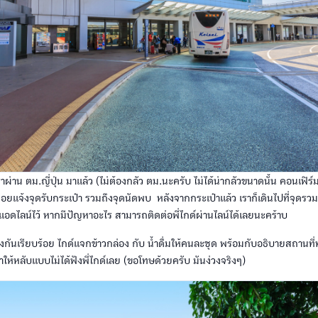
ผ่าน ตม.ญี่ปุ่น มาแล้ว (ไม่ต้องกลัว ตม.นะครับ ไม่ได้น่ากลัวขนาดนั้น คอนเฟิร์ม)
คอยแจ้งจุดรับกระเป๋า รวมถึงจุดนัดพบ หลังจากกระเป๋าแล้ว เราก็เดินไปที่จุดรวมตั
ห้แอดไลน์ไว้ หากมีปัญหาอะไร สามารถติดต่อพี่ไกด์ผ่านไลน์ได้เลยนะคร้าบ
ั่งกันเรียบร้อย ไกด์แจกข้าวกล่อง กับ น้ำดื่มให้คนละชุด พร้อมกับอธิบายสถานที่ท
ำให้หลับแบบไม่ได้ฟังพี่ไกด์เลย (ขอโทษด้วยครับ มันง่วงจริงๆ)