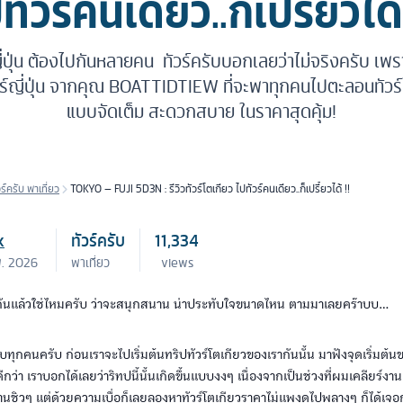
ทัวร์คนเดียว..ก็เปรี้ยวได้
ญี่ปุ่น ต้องไปกันหลายคน ทัวร์ครับบอกเลยว่าไม่จริงครับ เพราะว
์ญี่ปุ่น จากคุณ BOATTIDTIEW ที่จะพาทุกคนไปตะลอนทัวร์โ
แบบจัดเต็ม สะดวกสบาย ในราคาสุดคุ้ม!
วร์ครับ พาเที่ยว
TOKYO – FUJI 5D3N : รีวิวทัวร์โตเกียว ไปทัวร์คนเดียว..ก็เปรี้ยวได้ !!
k
ทัวร์ครับ
11,334
พ. 2026
พาเที่ยว
views
รู้กันแล้วใช่ไหมครับ ว่าจะสนุกสนาน น่าประทับใจขนาดไหน ตามมาเลยคร๊าบบ…
ับทุกคนครับ ก่อนเราจะไปเริ่มต้นทริปทัวร์โตเกียวของเรากันนั้น มาฟังจุดเริ่มต้น
ดีกว่า เราบอกได้เลยว่าริทปนี้นั้นเกิดขึ้นแบบงงๆ เนื่องจากเป็นช่วงที่ผมเคลียร์งา
านชิวๆ แต่ด้วยความเบื่อก็เลยลองหาทัวร์โตเกียวราคาไม่แพงดูไปพลางๆ ก็ได้เจอก