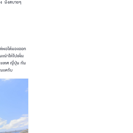
มง นั่งสบายๆ
ก แต่พอได้มองออก
นะนำให้ไปเพิ่ม
ะเทศ ญี่ปุ่น กัน
วยนะครับ