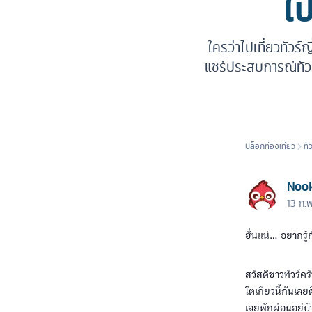
ไป
ใครว่าไปเที่ยวทัวร์
แชร์ประสบการณ์ทัวร
บล็อกท่องเที่ยว
ทั
Noo
13 ก.
ฮั่นแน่... อยาก
สวัสดีชาวทัวร์คร
โตเกียวนี้กันเลย
เลยพักผ่อนอยู่บ้