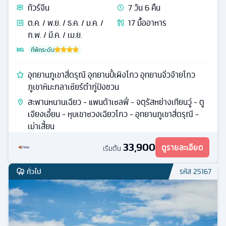
ทัวร์
จีน
7
วัน
6
คืน
ต.ค. / พ.ย. / ธ.ค. / ม.ค. /
17
มื้ออาหาร
ก.พ. / มี.ค. / เม.ย.
ที่พักระดับ
อุทยานภูเขาสี่ดรุณี อุทยานปี้เผิงโกว อุทยานจิ่วจ้ายโกว
ภูเขาหิมะกลาเซียร์ต๋ากู่ปิงชวน
สะพานหนานเฉียว - แพนด้าเซลฟี่ - จตุรัสหย่างเทียนวู่ - ตู
เจียงเอี้ยน - หุบเขาซวงเฉียวโกว - อุทยานภูเขาสี่ดรุณี -
เม่าเสี้ยน
33,900
ดูรายละเอียด
เริ่มต้น
ทั่วไป
รหัส
25167