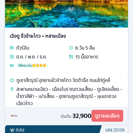
เฉิงตู จิ่วจ้ายโกว + หลายเมือง
ทัวร์
จีน
6
วัน
5
คืน
ต.ค. / พ.ย. / ธ.ค.
15
มื้ออาหาร
ที่พักระดับ
ภูเขาสี่ดรุณี อุทยานจิ่วจ้ายโกว วัดต้าฉือ ถนนไท่กู่หลี่
สะพานหนานเฉียว - เมืองโบราณกวนเสี้ยน - ตูเจียงเอี้ยน -
น้ำตาสีฟ้า - เม่าเสี้ยน - อุทยานภูเขาสี่ดรุณี - หุบเขาชวง
เฉียวโกว
32,900
ดูรายละเอียด
เริ่มต้น
ทั่วไป
รหัส
25139