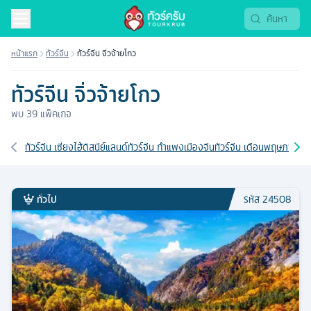
หน้าแรก
ทัวร์จีน
ทัวร์จีน จิ่วจ้ายโกว
ทัวร์จีน จิ่วจ้ายโกว
พบ
39
แพ็คเกจ
เส้นทางที่เกี่ยวข้อง
ทัวร์จีน เซี่ยงไฮ้ดิสนีย์แลนด์
ทัวร์จีน กำแพงเมืองจีน
ทัวร์จีน เดือนพฤษภาคม
ท
ทั่วไป
รหัส
24508