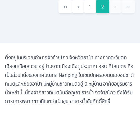
‹‹
‹
1
2
›
››
ตั้งอยู่ในบริเวณอำเภอจิ่วจ้ายโกว จังหวัดอาป้า ทางภาคตะวันตก
เฉียงเหนือเสฉวน อยู่ห่างจากเมืองเฉิงตูประมาณ 330 กิโลเมตร ถือ
เป็นส่วนหนึ่งของเทศมณฑล Nanping ในเขตปกครองตนเองชนชาติ
ทิเบตและเชียงอาป้า มีหมู่บ้านชาวทิเบตอยู่ 9 หมู่บ้าน อาศัยอยู่ริมธาร
น้ำเหล่านี้ เนื่องจากชาวทิเบตนับถือภูเขา ธารน้ำ จิ่วจ้ายโกว จึงได้รับ
การเคารพจากชาวทิเบตว่าเป็นขุนเขาธารน้ำอันศักดิ์สิทธิ์