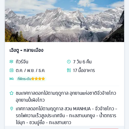
เฉิงตู + หลายเมือง
ทัวร์
จีน
7
วัน
6
คืน
ต.ค. / พ.ย. / ธ.ค.
17
มื้ออาหาร
ที่พักระดับ
ชมเทศกาลดอกไม้ตามฤดูกาล อุทยานแห่งชาติจิ่วจ้ายโกว
อุทยานปี้เผิงโกว
เทศกาลดอกไม้ตามฤดูกาล สวน MANHUA - จิ่วจ้ายโกว -
รถไฟความเร็วสูงประเทศจีน - ทะเลสาบนกยูง - น้ำตกธาร
ไข่มุก - ชวนจู่ซื่อ - ทะเลสาบยาว