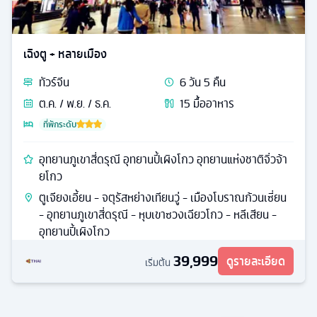
เฉิงตู + หลายเมือง
ทัวร์
จีน
6
วัน
5
คืน
ต.ค. / พ.ย. / ธ.ค.
15
มื้ออาหาร
ที่พักระดับ
อุทยานภูเขาสี่ดรุณี อุทยานปี้เผิงโกว อุทยานแห่งชาติจิ่วจ้า
ยโกว
ตูเจียงเอี้ยน - จตุรัสหย่างเทียนวู่ - เมืองโบราณก้วนเซี่ยน
- อุทยานภูเขาสี่ดรุณี - หุบเขาซวงเฉียวโกว - หลีเสียน -
อุทยานปี้เผิงโกว
39,999
ดูรายละเอียด
เริ่มต้น