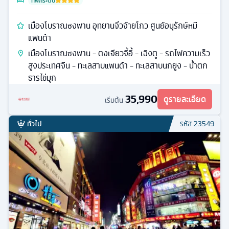
ที่พักระดับ
เมืองโบราณซงพาน อุทยานจิ่วจ้ายโกว ศูนย์อนุรักษ์หมี
แพนด้า
เมืองโบราณซงพาน - ตงเจียวจี้อี้ - เฉิงตู - รถไฟความเร็ว
สูงประเทศจีน - ทะเลสาบแพนด้า - ทะเลสาบนกยูง - น้ำตก
ธารไข่มุก
35,990
ดูรายละเอียด
เริ่มต้น
ทั่วไป
รหัส
23549