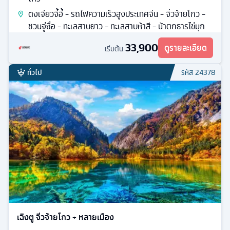
ตงเจียวจี้อี้ - รถไฟความเร็วสูงประเทศจีน - จิ่วจ้ายโกว -
ชวนจู่ซื่อ - ทะเลสาบยาว - ทะเลสาบห้าสี - น้าตกธารไข่มุก
33,900
ดูรายละเอียด
เริ่มต้น
ทั่วไป
รหัส
24378
เฉิงตู จิ่วจ้ายโกว + หลายเมือง