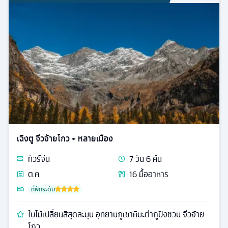
เฉิงตู จิ่วจ้ายโกว + หลายเมือง
ทัวร์
จีน
7
วัน
6
คืน
ต.ค.
16
มื้ออาหาร
ที่พักระดับ
ใบไม้เปลี่ยนสีสุดละมุน อุทยานภูเขาหิมะต๋ากูปิงชวน จิ่วจ้าย
โกว