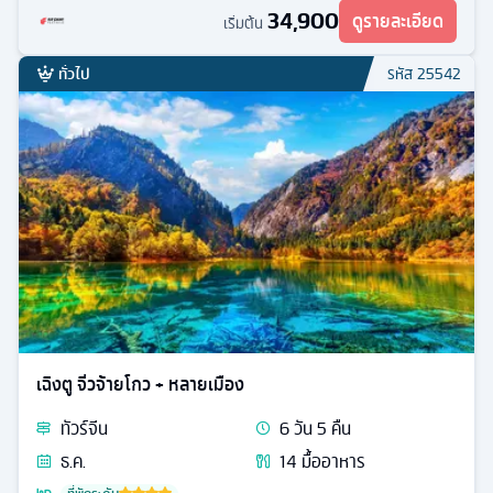
34,900
ดูรายละเอียด
เริ่มต้น
ทั่วไป
รหัส
25542
เฉิงตู จิ่วจ้ายโกว + หลายเมือง
ทัวร์
จีน
6
วัน
5
คืน
ธ.ค.
14
มื้ออาหาร