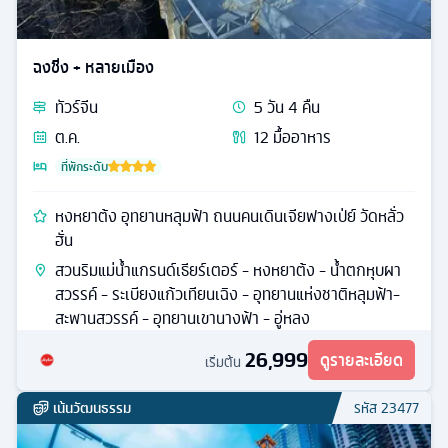
ฉงชิ่ง + หลายเมือง
ทัวร์
จีน
5
วัน
4
คืน
ต.ค.
12
มื้ออาหาร
ที่พักระดับ
หงหยาต้ง อุทยานหลุมฟ้า ถนนคนเดินเจียฟางเป่ย์ วัดหลั่ว
ฮั่น
สวนริมแม่น้ำแกรนด์เธียร์เตอร์ - หงหยาต้ง - น้ำตกหุบผา
สวรรค์ - ระเบียงแก้วเทียนเฉิง - อุทยานแห่งชาติหลุมฟ้า-
สะพานสวรรค์ - อุทยานเขานางฟ้า - อู่หลง
26,999
ดูรายละเอียด
เริ่มต้น
เน้นวัฒนธรรม
รหัส
23477