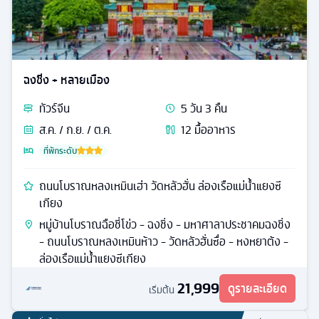
ฉงชิ่ง + หลายเมือง
ทัวร์
จีน
5
วัน
3
คืน
ส.ค. / ก.ย. / ต.ค.
12
มื้ออาหาร
ที่พักระดับ
ถนนโบราณหลงเหมินเฮ่า วัดหลัวฮั่น ล่องเรือแม่น้ำแยงซี
เกียง
หมู่บ้านโบราณฉือชี่โข่ว - ฉงชิ่ง - มหาศาลาประชาคมฉงชิ่ง
- ถนนโบราณหลงเหมินห้าว - วัดหลัวฮั่นซื่อ - หงหยาต้ง -
ล่องเรือแม่น้ำแยงซีเกียง
21,999
ดูรายละเอียด
เริ่มต้น