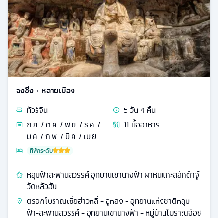
ฉงชิ่ง + หลายเมือง
ทัวร์
จีน
5
วัน
4
คืน
ก.ย. / ต.ค. / พ.ย. / ธ.ค. /
11
มื้ออาหาร
ม.ค. / ก.พ. / มี.ค. / เม.ย.
ที่พักระดับ
หลุมฟ้าสะพานสวรรค์ อุทยานเขานางฟ้า ผาหินแกะสลักต้าจู๋
วัดหลั่วฮั่น
ตรอกโบราณเซี่ยฮ่าวหลี่ - อู่หลง - อุทยานแห่งชาติหลุม
ฟ้า-สะพานสวรรค์ - อุทยานเขานางฟ้า - หมู่บ้านโบราณฉือชี่