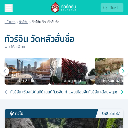
หน้าแรก
ทัวร์จีน
ทัวร์จีน วัดหลัวฮั่นซื่อ
ทัวร์จีน วัดหลัวฮั่นซื่อ
พบ
16
แพ็คเกจ
เมืองยอดนิยม
ตึก 22 ชั้น
ตึกตะเกียบ
ผาหินแกะสลักต้า
เส้นทางที่เกี่ยวข้อง
ทัวร์จีน เซี่ยงไฮ้ดิสนีย์แลนด์
ทัวร์จีน กำแพงเมืองจีน
ทัวร์จีน เดือนพฤษภาคม
ท
ทั่วไป
รหัส
25187