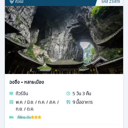
ทั่วไป
รหัส
23419
ฉงชิ่ง + หลายเมือง
ทัวร์
จีน
5
วัน
3
คืน
พ.ค. / มิ.ย. / ก.ค. / ส.ค. /
9
มื้ออาหาร
ก.ย. / ต.ค.
ที่พักระดับ