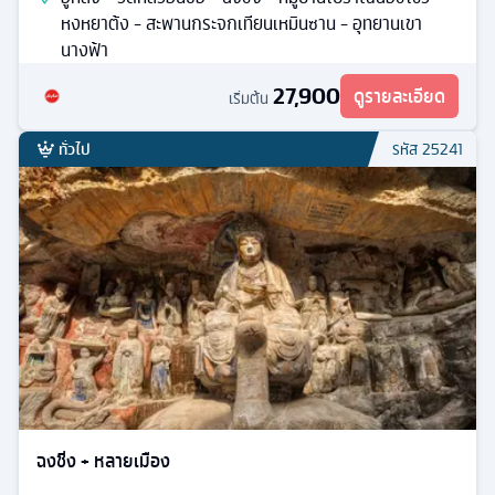
หงหยาต้ง - สะพานกระจกเทียนเหมินซาน - อุทยานเขา
นางฟ้า
27,900
ดูรายละเอียด
เริ่มต้น
ทั่วไป
รหัส
25241
ฉงชิ่ง + หลายเมือง