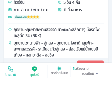
ทัวร์
จีน
5
วัน
4
คืน
ก.ย. / ต.ค. / พ.ย. / ธ.ค.
11
มื้ออาหาร
ที่พักระดับ
อุทยานหลุมฟ้าสะพานสวรรค์ ผาหินแกะสลักต้าจู๋ นั่งรถไฟ
ทะลุตึก 3U (BKK)
อุทยานเขานางฟ้า - อู่หลง - อุทยานแห่งชาติหลุมฟ้า-
สะพานสวรรค์ - ระเบียงแก้วอู่หลง - ล่องเรือแม่น้ำแยงซี
เกียง - หงหยาต้ง - ฉงชิ่ง
31,999
ดูรายละเอียด
เริ่มต้น
เรียงตาม
ตัวช่วยค้นหา
โทรถาม
คุยไลน์
‹‹
‹
1
›
››