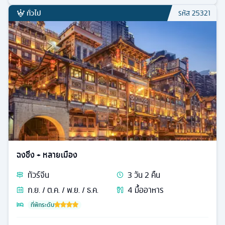
ทั่วไป
รหัส
25321
ฉงชิ่ง + หลายเมือง
ทัวร์
จีน
3
วัน
2
คืน
ก.ย. / ต.ค. / พ.ย. / ธ.ค.
4
มื้ออาหาร
ที่พักระดับ