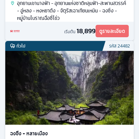
อุทยานเขานางฟ้า - อุทยานแห่งชาติหลุมฟ้า-สะพานสวรรค์
- อู่หลง - หงหยาต้ง - จัตุรัสเฉาเทียนเหมิน - ฉงชิ่ง -
หมู่บ้านโบราณฉือชี่โข่ว
18,899
ดูรายละเอียด
เริ่มต้น
ทั่วไป
รหัส
24482
ฉงชิ่ง + หลายเมือง