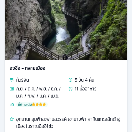
ฉงชิ่ง + หลายเมือง
ทัวร์
จีน
5
วัน
4
คืน
ก.ย. / ต.ค. / พ.ย. / ธ.ค. /
11
มื้ออาหาร
ม.ค. / ก.พ. / มี.ค. / เม.ย.
ที่พักระดับ
อุทยานหลุมฟ้าสะพานสวรรค์ เขานางฟ้า ผาหินแกะสลักต้าจู๋
เมืองโบราณฉือชี่โข่ว