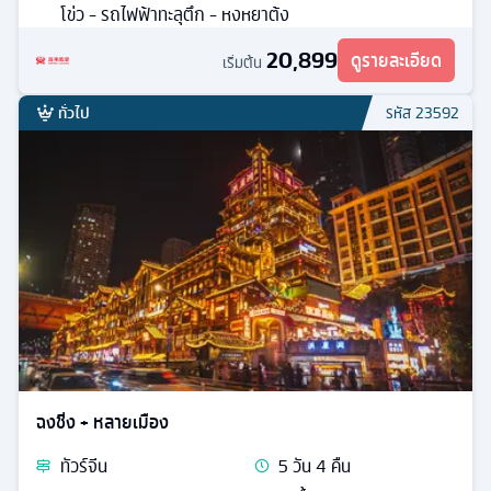
โข่ว - รถไฟฟ้าทะลุตึก - หงหยาต้ง
20,899
ดูรายละเอียด
เริ่มต้น
ทั่วไป
รหัส
23592
ฉงชิ่ง + หลายเมือง
ทัวร์
จีน
5
วัน
4
คืน