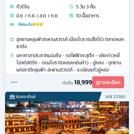
ทัวร์
จีน
5
วัน
3
คืน
มิ.ย. / ก.ค. / ส.ค. / ก.ย.
10
มื้ออาหาร
ที่พักระดับ
อุทยานหลุมฟ้าสะพานสวรรค์ เมืองโบราณสือโข่ว ตลาดหงห
ยาต้ง
มหาศาลาประชาคมฉงชิ่ง - รถไฟฟ้าทะลุตึก - เซียะห่าวหลี่
โอลด์สตรีท - ถนนโบราณหลงเหมินห้าว - อู่หลง - อุทยาน
แห่งชาติหลุมฟ้า-สะพานสวรรค์ - ระเบียงแก้วอู่หลง
18,999
ดูรายละเอียด
เริ่มต้น
ชมสถาปัตย์
รหัส
23363