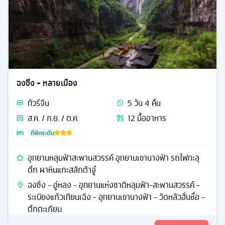
ฉงชิ่ง + หลายเมือง
ทัวร์
จีน
5
วัน
4
คืน
ส.ค. / ก.ย. / ต.ค.
12
มื้ออาหาร
ที่พักระดับ
อุทยานหลุมฟ้าสะพานสวรรค์ อุทยานเขานางฟ้า รถไฟทะลุ
ตึก ผาหินแกะสลักต้าจู๋
ฉงชิ่ง - อู่หลง - อุทยานแห่งชาติหลุมฟ้า-สะพานสวรรค์ -
ระเบียงแก้วเทียนเฉิง - อุทยานเขานางฟ้า - วัดหลัวฮั่นซื่อ -
ตึกตะเกียบ