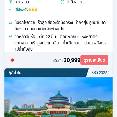
ก.ย. / ต.ค.
11
มื้ออาหาร
ที่พักระดับ
นั่งรถไฟความเร็วสูง ล่องเรือมังกรแม่น้ำก้งสุ่ย อุทยานเขา
ผิงซาน ถนนคนเดินเจียฟางเป่ย
วัดหลัวฮั่นซื่อ - ตึก 22 ชั้น - ตึกตะเกียบ - หงหยาต้ง -
รถไฟความเร็วสูงประเทศจีน - ถ้ำเถิงหลง - ล่องแพมังกร
แม่น้ำก้งสุ่ย
20,999
ดูรายละเอียด
เริ่มต้น
ทั่วไป
รหัส
23284