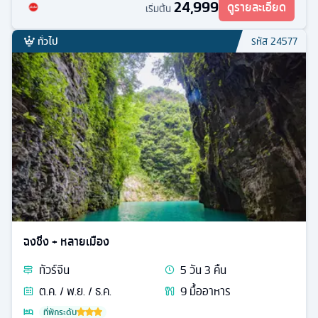
24,999
ดูรายละเอียด
เริ่มต้น
ทั่วไป
รหัส
24577
ฉงชิ่ง + หลายเมือง
ทัวร์
จีน
5
วัน
3
คืน
ต.ค. / พ.ย. / ธ.ค.
9
มื้ออาหาร
ที่พักระดับ