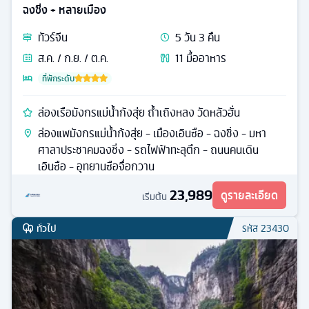
ฉงชิ่ง + หลายเมือง
ทัวร์
จีน
5
วัน
3
คืน
ส.ค. / ก.ย. / ต.ค.
11
มื้ออาหาร
ที่พักระดับ
ล่องเรือมังกรแม่น้ำก้งสุ่ย ถ้ำเถิงหลง วัดหลัวฮั่น
ล่องแพมังกรแม่น้ำก้งสุ่ย - เมืองเอินซือ - ฉงชิ่ง - มหา
ศาลาประชาคมฉงชิ่ง - รถไฟฟ้าทะลุตึก - ถนนคนเดิน
เอินซือ - อุทยานซือจื่อกวาน
23,989
ดูรายละเอียด
เริ่มต้น
ทั่วไป
รหัส
23430