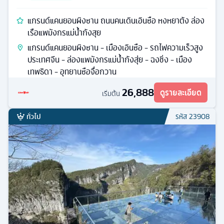
แกรนด์แคนยอนผิงซาน ถนนคนเดินเอินซือ หงหยาต้ง ล่อง
เรือแพมังกรแม่น้ำก้งสุย
แกรนด์แคนยอนผิงซาน - เมืองเอินซือ - รถไฟความเร็วสูง
ประเทศจีน - ล่องแพมังกรแม่น้ำก้งสุ่ย - ฉงชิ่ง - เมือง
เทพธิดา - อุทยานซือจื่อกวาน
26,888
ดูรายละเอียด
เริ่มต้น
ทั่วไป
รหัส
23908