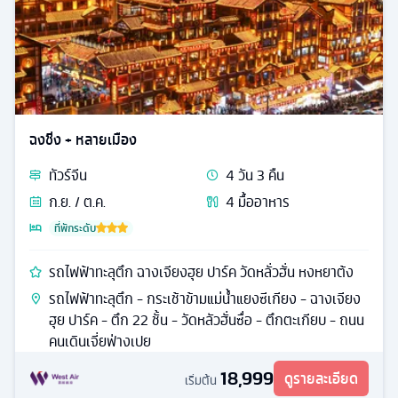
ฉงชิ่ง + หลายเมือง
ทัวร์
จีน
4
วัน
3
คืน
ก.ย. / ต.ค.
4
มื้ออาหาร
ที่พักระดับ
รถไฟฟ้าทะลุตึก ฉางเจียงฮุย ปาร์ค วัดหลั่วฮั่น หงหยาต้ง
รถไฟฟ้าทะลุตึก - กระเช้าข้ามแม่น้ำแยงซีเกียง - ฉางเจียง
ฮุย ปาร์ค - ตึก 22 ชั้น - วัดหลัวฮั่นซื่อ - ตึกตะเกียบ - ถนน
คนเดินเจี่ยฟ่างเปย
18,999
ดูรายละเอียด
เริ่มต้น