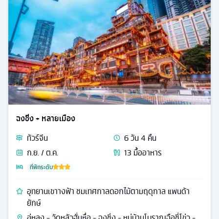
ฉงชิ่ง + หลายเมือง
ทัวร์
จีน
6
วัน
4
คืน
ก.ย. / ต.ค.
13
มื้ออาหาร
ที่พักระดับ
อุทยานเขาางฟ้า ชมเทศกาลดอกไม้ตามฤดุกาล แพนด้า
ยักษ์
อู่หลง - วัดหลัวฮั่นซื่อ - ฉงชิ่ง - หมู่บ้านโบราณฉือชี่โข่ว -