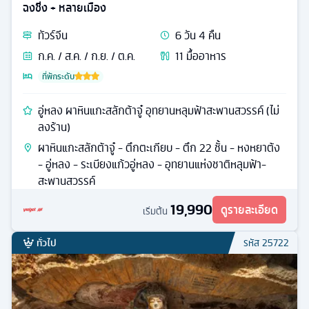
ฉงชิ่ง + หลายเมือง
ทัวร์
จีน
6
วัน
4
คืน
ก.ค. / ส.ค. / ก.ย. / ต.ค.
11
มื้ออาหาร
ที่พักระดับ
อู่หลง ผาหินแกะสลักต้าจู๋ อุทยานหลุมฟ้าสะพานสวรรค์ (ไม่
ลงร้าน)
ผาหินแกะสลักต้าจู๋ - ตึกตะเกียบ - ตึก 22 ชั้น - หงหยาต้ง
- อู่หลง - ระเบียงแก้วอู่หลง - อุทยานแห่งชาติหลุมฟ้า-
สะพานสวรรค์
19,990
ดูรายละเอียด
เริ่มต้น
ทั่วไป
รหัส
25722