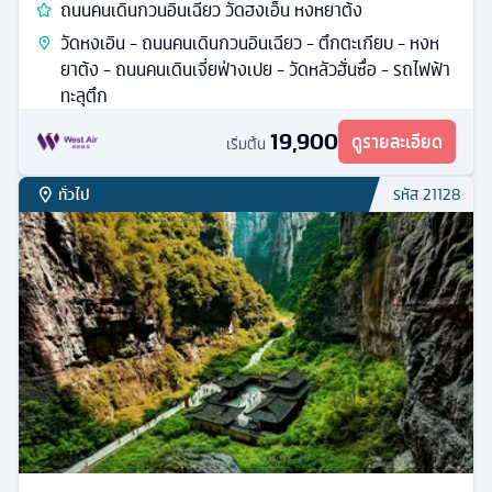
ถนนคนเดินกวนอินเฉียว วัดฮงเอ็น หงหยาต้ง
วัดหงเอิน - ถนนคนเดินกวนอินเฉียว - ตึกตะเกียบ - หงห
ยาต้ง - ถนนคนเดินเจี่ยฟ่างเปย - วัดหลัวฮั่นซื่อ - รถไฟฟ้า
ทะลุตึก
19,900
ดูรายละเอียด
เริ่มต้น
ทั่วไป
รหัส
21128