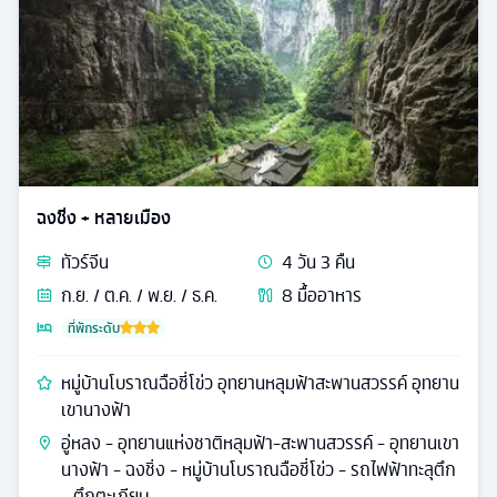
ฉงชิ่ง + หลายเมือง
ทัวร์
จีน
4
วัน
3
คืน
ก.ย. / ต.ค. / พ.ย. / ธ.ค.
8
มื้ออาหาร
ที่พักระดับ
หมู่บ้านโบราณฉือชี่โข่ว อุทยานหลุมฟ้าสะพานสวรรค์ อุทยาน
เขานางฟ้า
อู่หลง - อุทยานแห่งชาติหลุมฟ้า-สะพานสวรรค์ - อุทยานเขา
นางฟ้า - ฉงชิ่ง - หมู่บ้านโบราณฉือชี่โข่ว - รถไฟฟ้าทะลุตึก
- ตึกตะเกียบ