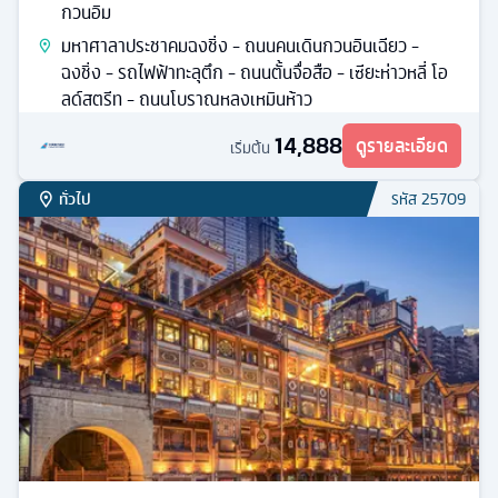
กวนอิม
มหาศาลาประชาคมฉงชิ่ง - ถนนคนเดินกวนอินเฉียว -
ฉงชิ่ง - รถไฟฟ้าทะลุตึก - ถนนตั้นจื่อสือ - เซียะห่าวหลี่ โอ
ลด์สตรีท - ถนนโบราณหลงเหมินห้าว
14,888
ดูรายละเอียด
เริ่มต้น
ทั่วไป
รหัส
25709