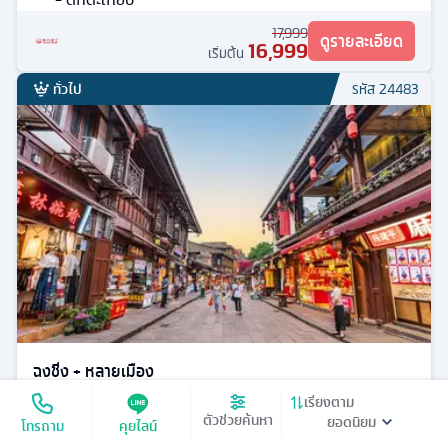
17,999
ดูรายละเอียด
16,999
เริ่มต้น
ทั่วไป
รหัส
24483
ฉงชิ่ง + หลายเมือง
เรียงตาม
ทัวร์
จีน
5
วัน
3
คืน
ตัวช่วยค้นหา
โทรถาม
คุยไลน์
มิ.ย. / ก.ค. / ส.ค. / ก.ย. /
8
มื้ออาหาร