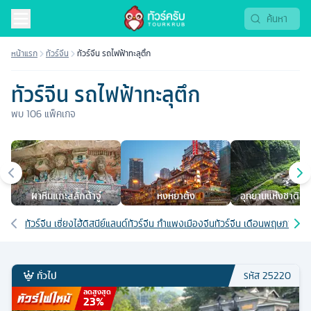
หน้าแรก
ทัวร์จีน
ทัวร์จีน รถไฟฟ้าทะลุตึก
ทัวร์จีน รถไฟฟ้าทะลุตึก
พบ
106
แพ็คเกจ
เมืองยอดนิยม
ผาหินแกะสลักต้าจู๋
หงหยาต้ง
อุทยานแห่งชาติหลุ
สะพานสวรรค
เส้นทางที่เกี่ยวข้อง
ทัวร์จีน เซี่ยงไฮ้ดิสนีย์แลนด์
ทัวร์จีน กำแพงเมืองจีน
ทัวร์จีน เดือนพฤษภาคม
ท
ทั่วไป
รหัส
25220
ลดสูงสุด
23
%