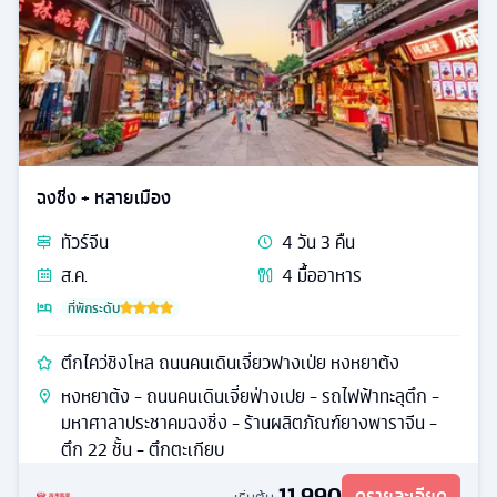
ฉงชิ่ง + หลายเมือง
ทัวร์
จีน
4
วัน
3
คืน
ส.ค.
4
มื้ออาหาร
ที่พักระดับ
ตึกไคว่ชิงโหล ถนนคนเดินเจี่ยวฟางเป่ย หงหยาต้ง
หงหยาต้ง - ถนนคนเดินเจี่ยฟ่างเปย - รถไฟฟ้าทะลุตึก -
มหาศาลาประชาคมฉงชิ่ง - ร้านผลิตภัณฑ์ยางพาราจีน -
ตึก 22 ชั้น - ตึกตะเกียบ
11,990
ดูรายละเอียด