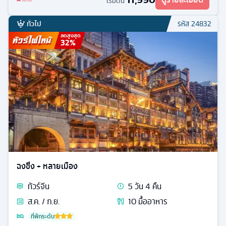
เริ่มต้น
ทั่วไป
รหัส
24832
ลดสูงสุด
32
%
ฉงชิ่ง + หลายเมือง
ทัวร์
จีน
5
วัน
4
คืน
ส.ค. / ก.ย.
10
มื้ออาหาร
ที่พักระดับ