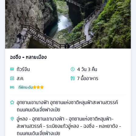
ฉงชิ่ง + หลายเมือง
ทัวร์
จีน
4
วัน
3
คืน
ส.ค.
7
มื้ออาหาร
ที่พักระดับ
อุทยานเขานางฟ้า อุทยานแห่งชาติหลุมฟ้าสะพานสวรรค์
ถนนคนเดินเจี่ยฟางเป่ย
อู่หลง - อุทยานเขานางฟ้า - อุทยานแห่งชาติหลุมฟ้า-
สะพานสวรรค์ - ระเบียงแก้วอู่หลง - ฉงชิ่ง - หงหยาต้ง -
ถนนคนเดินเจี่ยฟ่างเปย