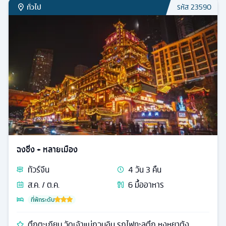
ทั่วไป
รหัส
23590
ฉงชิ่ง + หลายเมือง
ทัวร์
จีน
4
วัน
3
คืน
ส.ค. / ต.ค.
6
มื้ออาหาร
ที่พักระดับ
ตึกตะเกียบ วัดเจ้าแม่กวนอิม รถไฟทะลุตึก หงหยาต้ง