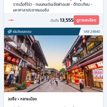
ราณฉือชี่โข่ว - ถนนคนเดินเจี่ยฟ่างเปย - ตึกตะเกียบ -
มหาศาลาประชาคมฉงชิ่ง
13,555
ดูรายละเอียด
เริ่มต้น
เน้นวัฒนธรรม
รหัส
24840
ฉงชิ่ง + หลายเมือง