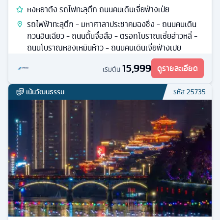
หงหยาต้ง รถไฟทะลุตึก ถนนคนเดินเจี่ยฟ่างเป่ย
รถไฟฟ้าทะลุตึก - มหาศาลาประชาคมฉงชิ่ง - ถนนคนเดิน
กวนอินเฉียว - ถนนตั้นจื่อสือ - ตรอกโบราณเซี่ยฮ่าวหลี่ -
ถนนโบราณหลงเหมินห้าว - ถนนคนเดินเจี่ยฟ่างเปย
15,999
ดูรายละเอียด
เริ่มต้น
เน้นวัฒนธรรม
รหัส
25735