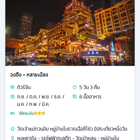
ฉงชิ่ง + หลายเมือง
ทัวร์
จีน
5
วัน
3
คืน
ก.ย. / ต.ค. / พ.ย. / ธ.ค. /
6
มื้ออาหาร
ม.ค. / ก.พ. / มี.ค.
ที่พักระดับ
วัดเจ้าแม่กวนอิม หมู่บ้านโบราณฉือชี่โข่ว อิสระเที่ยวหนึ่งวัน
หงหยาต้ง - รถไฟฟ้าทะลุตึก - วัดเป่าหลุน - หมู่บ้านโบ