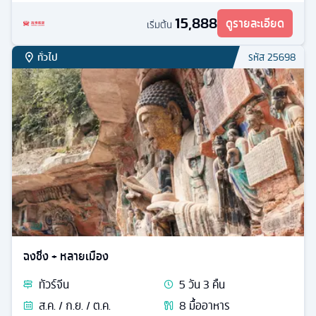
15,888
ดูรายละเอียด
เริ่มต้น
ทั่วไป
รหัส
25698
ฉงชิ่ง + หลายเมือง
ทัวร์
จีน
5
วัน
3
คืน
ส.ค. / ก.ย. / ต.ค.
8
มื้ออาหาร