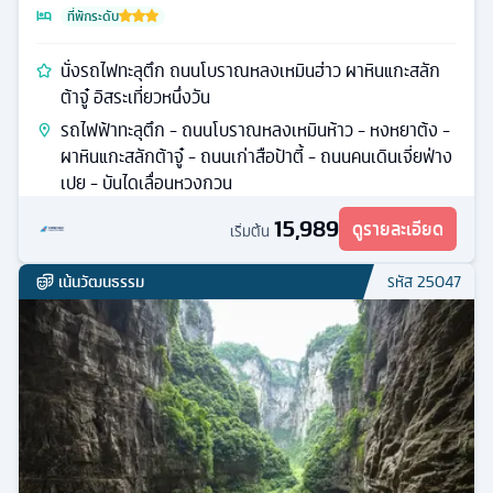
ที่พักระดับ
นั่งรถไฟทะลุตึก ถนนโบราณหลงเหมินฮ่าว ผาหินแกะสลัก
ต้าจู๋ อิสระเที่ยวหนึ่งวัน
รถไฟฟ้าทะลุตึก - ถนนโบราณหลงเหมินห้าว - หงหยาต้ง -
ผาหินแกะสลักต้าจู๋ - ถนนเก่าสือป้าตี้ - ถนนคนเดินเจี่ยฟ่าง
เปย - บันไดเลื่อนหวงกวน
15,989
ดูรายละเอียด
เริ่มต้น
เน้นวัฒนธรรม
รหัส
25047