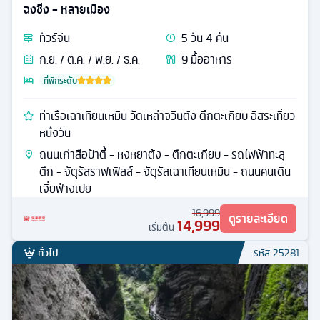
ฉงชิ่ง + หลายเมือง
ทัวร์
จีน
5
วัน
4
คืน
ก.ย. / ต.ค. / พ.ย. / ธ.ค.
9
มื้ออาหาร
ที่พักระดับ
ท่าเรือเฉาเทียนเหมิน วัดเหล่าจวินต้ง ตึกตะเกียบ อิสระเที่ยว
หนึ่งวัน
ถนนเก่าสือป้าตี้ - หงหยาต้ง - ตึกตะเกียบ - รถไฟฟ้าทะลุ
ตึก - จัตุรัสราฟเฟิลส์ - จัตุรัสเฉาเทียนเหมิน - ถนนคนเดิน
เจี่ยฟ่างเปย
16,999
ดูรายละเอียด
14,999
เริ่มต้น
ทั่วไป
รหัส
25281