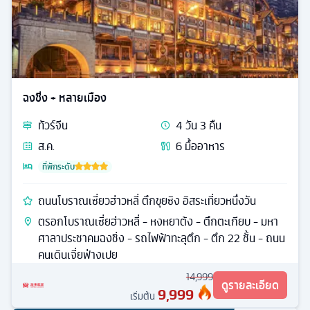
ฉงชิ่ง + หลายเมือง
ทัวร์
จีน
4
วัน
3
คืน
ส.ค.
6
มื้ออาหาร
ที่พักระดับ
ถนนโบราณเซี่ยวฮ่าวหลี่ ตึกขุยซิง อิสระเที่ยวหนึ่งวัน
ตรอกโบราณเซี่ยฮ่าวหลี่ - หงหยาต้ง - ตึกตะเกียบ - มหา
ศาลาประชาคมฉงชิ่ง - รถไฟฟ้าทะลุตึก - ตึก 22 ชั้น - ถนน
คนเดินเจี่ยฟ่างเปย
14,999
ดูรายละเอียด
9,999
เริ่มต้น