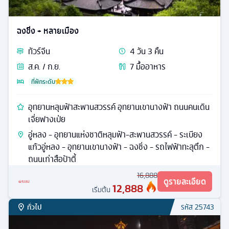
ฉงชิ่ง + หลายเมือง
ทัวร์
จีน
4
วัน
3
คืน
ส.ค. / ก.ย.
7
มื้ออาหาร
ที่พักระดับ
อุทยานหลุมฟ้าสะพานสวรรค์ อุทยานเขานางฟ้า ถนนคนเดิน
เจี่ยฟางเป่ย
อู่หลง - อุทยานแห่งชาติหลุมฟ้า-สะพานสวรรค์ - ระเบียง
แก้วอู่หลง - อุทยานเขานางฟ้า - ฉงชิ่ง - รถไฟฟ้าทะลุตึก -
ถนนเก่าสือป้าตี้
16,888
ดูรายละเอียด
12,888
เริ่มต้น
ทั่วไป
รหัส
25743