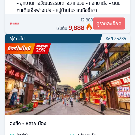
- อุทยานทางวัฒนธรรมเถาฮวาหยวน - หงหยาต้ง - ถนน
คนเดินเจี่ยฟ่างเปย - หมู่บ้านโบราณฉือชี่โข่ว
12,888
ดูรายละเอียด
9,888
เริ่มต้น
ทั่วไป
รหัส
25235
ลดสูงสุด
29
%
ฉงชิ่ง + หลายเมือง