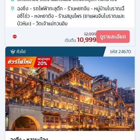
ฉงชิ่ง - รถไฟฟ้าทะลุตึก - ร้านหยกจีน - หมู่บ้านโบราณฉื
อชี่โข่ว - หงหยาต้ง - ร้านสมุนไพร (ยาแผนจีนโบราณและ
บัวหิมะ) - วัดเจ้าแม่กวนอิม
12,999
ดูรายละเอียด
10,999
เริ่มต้น
ทั่วไป
รหัส
24670
ลดสูงสุด
20
%
ฉงชิ่ง + หลายเมือง