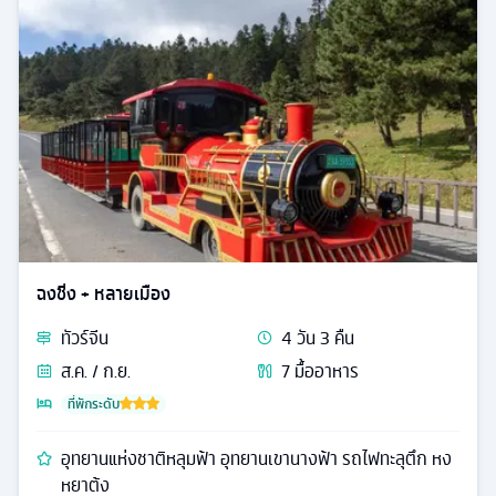
ฉงชิ่ง + หลายเมือง
ทัวร์
จีน
4
วัน
3
คืน
ส.ค. / ก.ย.
7
มื้ออาหาร
ที่พักระดับ
อุทยานแห่งชาติหลุมฟ้า อุทยานเขานางฟ้า รถไฟทะลุตึก หง
หยาต้ง