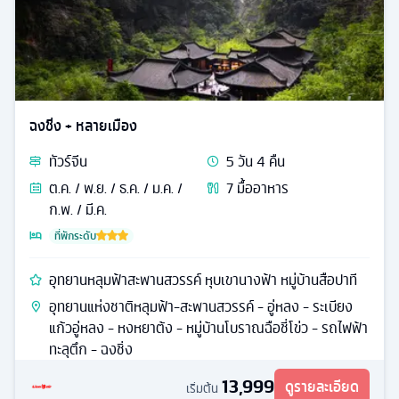
ฉงชิ่ง + หลายเมือง
ทัวร์
จีน
5
วัน
4
คืน
ต.ค. / พ.ย. / ธ.ค. / ม.ค. /
7
มื้ออาหาร
ก.พ. / มี.ค.
ที่พักระดับ
อุทยานหลุมฟ้าสะพานสวรรค์ หุบเขานางฟ้า หมู่บ้านสือปาที
อุทยานแห่งชาติหลุมฟ้า-สะพานสวรรค์ - อู่หลง - ระเบียง
แก้วอู่หลง - หงหยาต้ง - หมู่บ้านโบราณฉือชี่โข่ว - รถไฟฟ้า
ทะลุตึก - ฉงชิ่ง
13,999
ดูรายละเอียด
เริ่มต้น