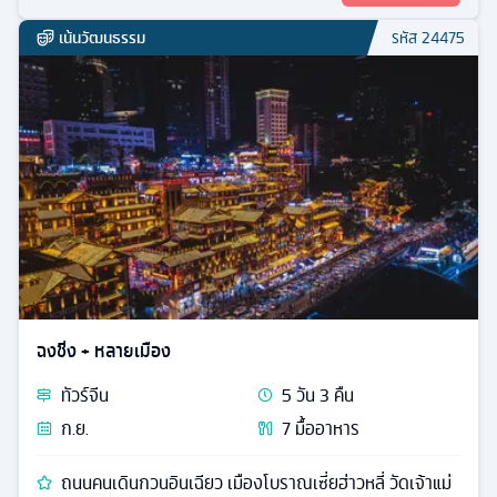
เน้นวัฒนธรรม
รหัส
24475
ฉงชิ่ง + หลายเมือง
ทัวร์
จีน
5
วัน
3
คืน
ก.ย.
7
มื้ออาหาร
ถนนคนเดินกวนอินเฉียว เมืองโบราณเซี่ยฮ่าวหลี่ วัดเจ้าแม่