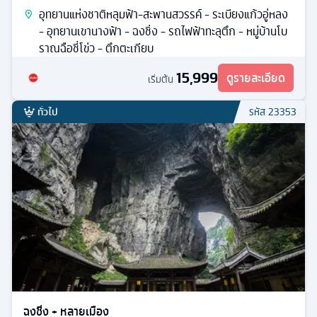
อุทยานแห่งชาติหลุมฟ้า-สะพานสวรรค์ - ระเบียงแก้วอู่หลง
- อุทยานเขานางฟ้า - ฉงชิ่ง - รถไฟฟ้าทะลุตึก - หมู่บ้านโบ
ราณฉือชี่โข่ว - ตึกตะเกียบ
15,999
ดูรายละเอียด
เริ่มต้น
ทั่วไป
รหัส
23353
ฉงชิ่ง + หลายเมือง