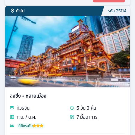
ทั่วไป
รหัส
25114
ฉงชิ่ง + หลายเมือง
ทัวร์
จีน
5
วัน
3
คืน
ก.ย. / ต.ค.
7
มื้ออาหาร
ที่พักระดับ