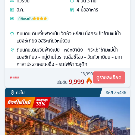
ทัวร์
จีน
4
วัน
3
คืน
ส.ค.
4
มื้ออาหาร
ที่พักระดับ
ถนนคนเดินเจี่ยฟางเป่น วัดหัวเหยียน นั่งกระเช้าข้ามแม่น้ำ
แยงซีเกียง อิสระเที่ยวหนึ่งวัน
ถนนคนเดินเจี่ยฟ่างเปย - หงหยาต้ง - กระเช้าข้ามแม่น้ำ
แยงซีเกียง - หมู่บ้านโบราณฉือชี่โข่ว - วัดหัวเหยียน - มหา
ศาลาประชาคมฉงชิ่ง - รถไฟฟ้าทะลุตึก
13,999
ดูรายละเอียด
9,999
เริ่มต้น
ทั่วไป
รหัส
25436
ลดสูงสุด
33
%