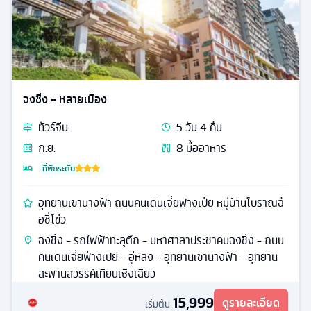
ฉงชิ่ง + หลายเมือง
ทัวร์
จีน
5
วัน
4
คืน
ก.ย.
8
มื้ออาหาร
ที่พักระดับ
อุทยานเขานางฟ้า ถนนคนเดินเจี่ยฟางเป่ย หมู่บ้านโบราณฉื
อชี่โข่ว
ฉงชิ่ง - รถไฟฟ้าทะลุตึก - มหาศาลาประชาคมฉงชิ่ง - ถนน
คนเดินเจี่ยฟ่างเปย - อู่หลง - อุทยานเขานางฟ้า - อุทยาน
สะพานสวรรค์เทียนเซิงเฉียว
15,999
ดูรายละเอียด
เริ่มต้น