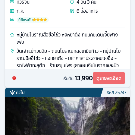
ทัวร์
จีน
4
วัน
3
คืน
ก.ค.
6
มื้ออาหาร
ที่พักระดับ
หมู่บ้านโบราณสือชื่อโข่ว หงหยาต้ง ถนนคนเดินเจี๊ยฟาง
เฟ่ย
วัดเจ้าแม่กวนอิม - ถนนโบราณหลงเหมินห้าว - หมู่บ้านโบ
ราณฉือชี่โข่ว - หงหยาต้ง - มหาศาลาประชาคมฉงชิ่ง -
รถไฟฟ้าทะลุตึก - ร้านสมุนไพร (ยาแผนจีนโบราณและบัว
หิมะ)
13,990
ดูรายละเอียด
เริ่มต้น
ทั่วไป
รหัส
25747