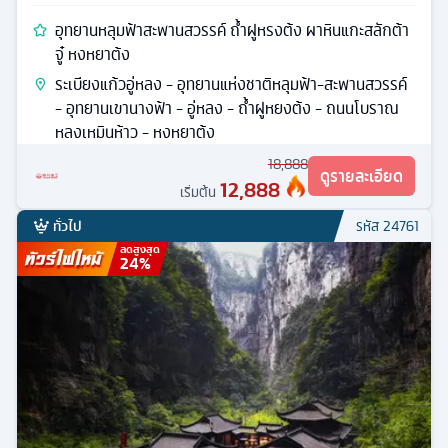
อุทยานหลุมฟ้าสะพานสวรรค์ ถ้ำฝูหรงต้ง ผาหินแกะสลักต้า
จู๋ หงหยาต้ง
ระเบียงแก้วอู่หลง - อุทยานแห่งชาติหลุมฟ้า-สะพานสวรรค์
- อุทยานเขานางฟ้า - อู่หลง - ถ้ำฝูหยงต้ง - ถนนโบราณ
หลงเหมินห้าว - หงหยาต้ง
18,888
ดูรายละเอียด
12,888
เริ่มต้น
ทั่วไป
รหัส
24761
ลดสูงสุด
24
%