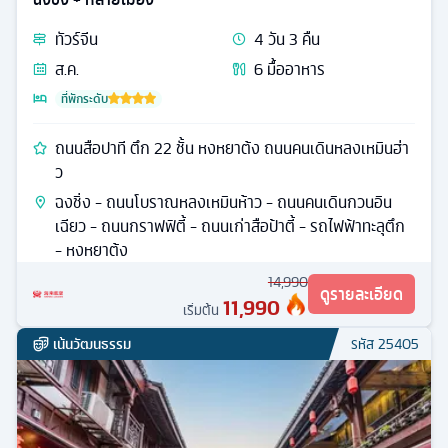
ทัวร์
จีน
4
วัน
3
คืน
ส.ค.
6
มื้ออาหาร
ที่พักระดับ
ถนนสือปาที ตึก 22 ชั้น หงหยาต้ง ถนนคนเดินหลงเหมินฮ่า
ว
ฉงชิ่ง - ถนนโบราณหลงเหมินห้าว - ถนนคนเดินกวนอิน
เฉียว - ถนนกราฟฟิตี้ - ถนนเก่าสือป้าตี้ - รถไฟฟ้าทะลุตึก
- หงหยาต้ง
14,990
ดูรายละเอียด
11,990
เริ่มต้น
เน้นวัฒนธรรม
รหัส
25405