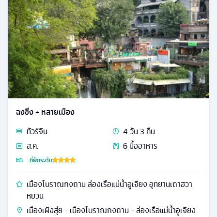
ฉงชิ่ง + หลายเมือง
ทัวร์
จีน
4
วัน
3
คืน
ส.ค.
6
มื้ออาหาร
ที่พักระดับ
เมืองโบราณกงถาน ล่องเรือแม่น้ำอูเจียง อุทยานเถาฮวา
หยวน
เมืองเผิงสุ่ย - เมืองโบราณกงถาน - ล่องเรือแม่น้ำอูเจียง