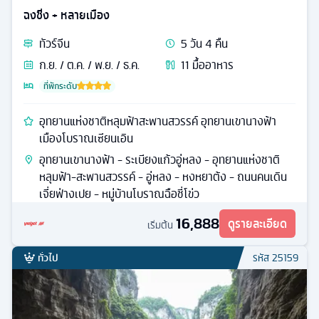
ฉงชิ่ง + หลายเมือง
ทัวร์
จีน
5
วัน
4
คืน
ก.ย. / ต.ค. / พ.ย. / ธ.ค.
11
มื้ออาหาร
ที่พักระดับ
อุทยานแห่งชาติหลุมฟ้าสะพานสวรรค์ อุทยานเขานางฟ้า
เมืองโบราณเซียนเอิน
อุทยานเขานางฟ้า - ระเบียงแก้วอู่หลง - อุทยานแห่งชาติ
หลุมฟ้า-สะพานสวรรค์ - อู่หลง - หงหยาต้ง - ถนนคนเดิน
เจี่ยฟ่างเปย - หมู่บ้านโบราณฉือชี่โข่ว
16,888
ดูรายละเอียด
เริ่มต้น
ทั่วไป
รหัส
25159