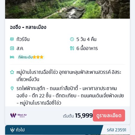
ฉงชิ่ง + หลายเมือง
ทัวร์
จีน
5
วัน
4
คืน
ส.ค.
6
มื้ออาหาร
ที่พักระดับ
หมู่บ้านโบราณฉือซี่โข่ว อุทยานหลุมฟ้าสะพานสวรรค์ อิสระ
เที่ยวหนึ่งวัน
รถไฟฟ้าทะลุตึก - ถนนเก่าสือป้าตี้ - มหาศาลาประชาคม
ฉงชิ่ง - ตึก 22 ชั้น - ตึกตะเกียบ - ถนนคนเดินเจี่ยฟ่างเปย
- หมู่บ้านโบราณฉือชี่โข่ว
15,999
ดูรายละเอียด
เริ่มต้น
ทั่วไป
รหัส
23591