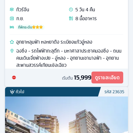
ทัวร์
จีน
5
วัน
4
คืน
ก.ย.
8
มื้ออาหาร
ที่พักระดับ
อุทยาหลุมฟ้า หงหยาตัง ระเบียงแก้วอู่หลง
ฉงชิ่ง - รถไฟฟ้าทะลุตึก - มหาศาลาประชาคมฉงชิ่ง - ถนน
คนเดินเจี่ยฟ่างเปย - อู่หลง - อุทยานเขานางฟ้า - อุทยาน
สะพานสวรรค์เทียนเซิงเฉียว
15,999
ดูรายละเอียด
เริ่มต้น
ทั่วไป
รหัส
23635