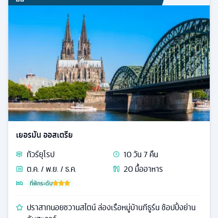
เยอรมัน ออสเตรีย
ทัวร์
ยุโรป
10
วัน
7
คืน
ต.ค. / พ.ย. / ธ.ค.
20
มื้ออาหาร
ที่พักระดับ
ปราสาทนอยชวานสไตน์ ล่องเรือหมู่บ้านกีธูร์น ช้อปปิ้งย่าน