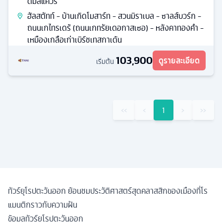
ดัมสแควร์
ฮัลสตัทท์ - บ้านเกิดโมสาร์ท - สวนมิราเบล - ซาลส์บวร์ก -
ถนนเกไทรเดร้ (ถนนเกทรัยเดอกาสเซอ) - หลังคาทองคํา -
เหมืองเกลือเก่าเบิร์ชเทสกาเด้น
103,900
ดูรายละเอียด
เริ่มต้น
‹‹
‹
1
›
››
ทัวร์ยุโรปตะวันออก ย้อนชมประวัติศาสตร์สุดคลาสสิกของเมืองที่โร
แมนติกราวกับความฝัน
ข้อมูลทัวร์ยุโรปตะวันออก