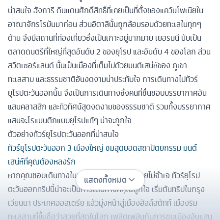
น่าสนใจ ฮังการี ดินแดนศักดิ์สิทธิ์ที่เคยเป็นที่ตั้งของแคว้นโพเนียใน
อาณาจักรโรมันมาก่อน ส่วนอิตาลีนั้นถูกล้อมรอบด้วยทะเลในทุกๆ
ด้าน จึงมีสถานที่ท่องเที่ยวซึ่งเป็นเกาะอยู่มากมาย เยอรมนี นับเป็น
ตลาดดนตรีที่ใหญ่ที่สุดอันดับ 2 ของยุโรป และอันดับ 4 ของโลก ส่วน
สวิตเซอร์แลนด์ นั้นเป็นเมืองที่เต็มไปด้วยมนต์เสน่ห์ของ ภูเขา
ทะเลสาบ และธรรมชาติอันงดงามน่าประทับใจ การเดินทางไปทัวร์
ยุโรปตะวันออกนั้น จึงเป็นการเดินทางซึ่งคนที่ชื่นชอบบรรยากาศอัน
แสนคลาสสิก และทิวทัศน์สุดงดงามของธรรมชาติ รวมทั้งบรรยากาศ
แสนจะโรแมนติกแบบยุโรปแท้ๆ น่าจะถูกใจ
ตัวอย่างทัวร์ยุโรปตะวันออกที่น่าสนใจ
ทัวร์ยุโรปตะวันออก 3 เมืองใหญ่ ชมสุดยอดสถาปัตยกรรม มนต์
เสน่ห์ที่คุณต้องหลงรัก
หากคุณชอบเดินทางในบรรยากาศที่หลากหลายไม่จำเจ ทัวร์ยุโรป
แสดงทั้งหมด
ตะวันออกทริปนี้น่าจะเป็นการเดินทางที่คุณถูกใจ เริ่มต้นทริปในกรุง
เวียนนา ประเทศออสเตรีย แล้วมุ่งหน้าสู่เมืองฮัลล์สตัทท์ เมืองริม
ทะเลสาบที่ขึ้นชื่อว่าสวยที่สุดในโลก เพลิดเพลินกับการชมเมืองอันแสน