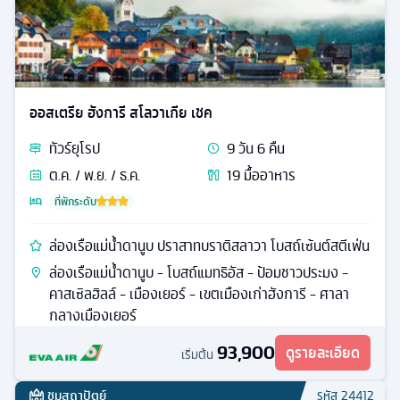
ออสเตรีย ฮังการี สโลวาเกีย เชค
ทัวร์
ยุโรป
9
วัน
6
คืน
ต.ค. / พ.ย. / ธ.ค.
19
มื้ออาหาร
ที่พักระดับ
ล่องเรือแม่น้ำดานูบ ปราสาทบราติสลาวา โบสถ์เซ้นต์สตีเฟ่น
ล่องเรือแม่น้ำดานูบ - โบสถ์แมทธิอัส - ป้อมชาวประมง -
คาสเซิลฮิลล์ - เมืองเยอร์ - เขตเมืองเก่าฮังการี - ศาลา
กลางเมืองเยอร์
93,900
ดูรายละเอียด
เริ่มต้น
ชมสถาปัตย์
รหัส
24412