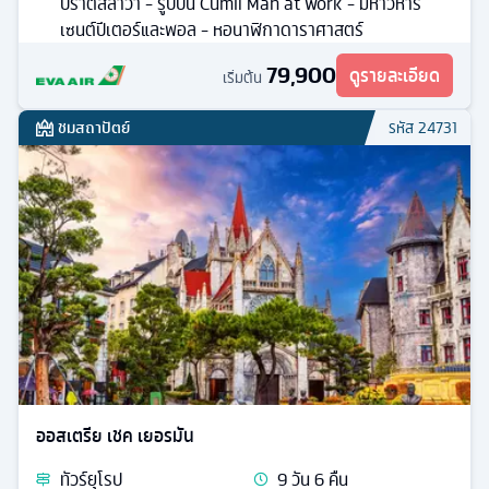
บราติสลาวา - รูปปั้น Cumil Man at work - มหาวิหาร
เซนต์ปีเตอร์และพอล - หอนาฬิกาดาราศาสตร์
79,900
ดูรายละเอียด
เริ่มต้น
ชมสถาปัตย์
รหัส
24731
ออสเตรีย เชค เยอรมัน
ทัวร์
ยุโรป
9
วัน
6
คืน