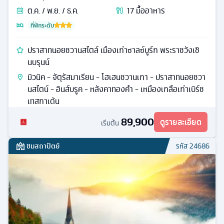
ต.ค. / พ.ย. / ธ.ค.
17
มื้ออาหาร
ที่พักระดับ
ปราสาทนอยชวานสไตล์ เมืองเก่าซาลซ์บูร์ก พระราชวังเชิ
นบรุนน์
มิวนิค - จัตุรัสมาเรียน - โฮเฮนชวานเกา - ปราสาทนอยชวา
นสไตน์ - อินส์บรูค - หลังคาทองคํา - เหมืองเกลือเก่าเบิร์ช
เทสกาเด้น
89,900
ดูรายละเอียด
เริ่มต้น
ชมสถาปัตย์
รหัส
24686