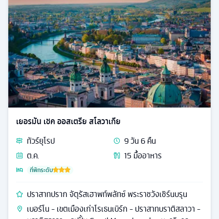
เยอรมัน เชค ออสเตรีย สโลวาเกีย
ทัวร์
ยุโรป
9
วัน
6
คืน
ต.ค.
15
มื้ออาหาร
ที่พักระดับ
ปราสาทปราก จัตุรัสเฮาพท์พลัทซ์ พระราชวังเชิร์นบรุน
เบอร์โน - เขตเมืองเก่าโรเธนเบิร์ก - ปราสาทบราติสลาวา -