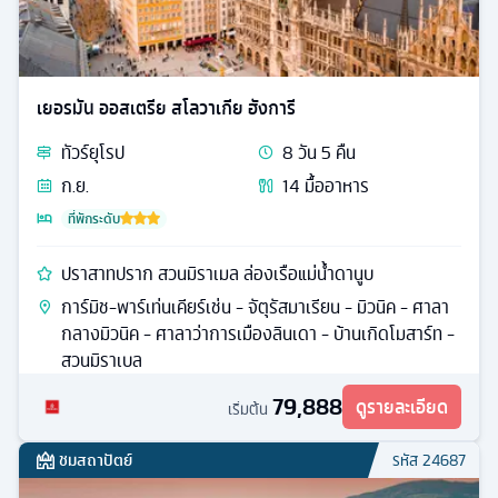
เยอรมัน ออสเตรีย สโลวาเกีย ฮังการี
ทัวร์
ยุโรป
8
วัน
5
คืน
ก.ย.
14
มื้ออาหาร
ที่พักระดับ
ปราสาทปราก สวนมิราเมล ล่องเรือแม่น้ำดานูบ
การ์มิช-พาร์เท่นเคียร์เช่น - จัตุรัสมาเรียน - มิวนิค - ศาลา
กลางมิวนิค - ศาลาว่าการเมืองลินเดา - บ้านเกิดโมสาร์ท -
สวนมิราเบล
79,888
ดูรายละเอียด
เริ่มต้น
ชมสถาปัตย์
รหัส
24687