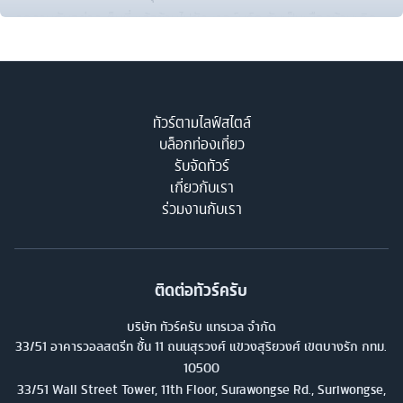
งดงามกันอย่างเต็มที่ แล้วข้ามไปยังซาลซ์บูร์ก อันเป็นเมืองบ้านเกิด
ของโมสาร์ท เพื่อชมเมืองมรดกโลกที่เต็มไปด้วยสถาปัตยกรรมบา
โร้ก และสวนมิราเบลอันงดงาม แล้วจึงมุ่งหน้าต่อไปยังเชสกี้ ครุ
มลอฟ อีกหนึ่งเมืองมรดกโลก ชมปราสาทครุมลอฟอายุกว่า 700 ปี
แล้วไปต่อกันที่กรุงปราก สาธารณรัฐเชค เดินเล่นชมทิวทัศน์บริเวณ
ทัวร์ตามไลฟ์สไตล์
บล็อกท่องเที่ยว
สะพานชาร์ลส์ โบสถ์พระแม่ และนาฬิกาดาราศาสตร์ จากนั้นไปชม
รับจัดทัวร์
ปราสาทแห่งปรากซึ่งสร้างขึ้นตั้งแต่ศตวรรษที่ 9 แล้วไปสัมผัสความ
เกี่ยวกับเรา
ยิ่งใหญ่ของมหาวิหาร เซนต์ วิตัส และพระราชวังหลวง พร้อมช้อปปิ้ง
ร่วมงานกับเรา
ในย่านช่างทองโบราณ ก่อนเดินทางต่อไปยังกรุงบราติสลาว่า ชม
ปราสาทบนเนินเขาร็อกกี้ฮิลล์ จากนั้นมุ่งหน้าเข้าสู่กรุงเวียนนา โดย
แวะช้อปปิ้งที่ Designer Outlet Parndorf แล้วแวะชมความสวยของ
ติดต่อทัวร์ครับ
พระราชวังเชินบรุนน์ พระราชวังฮอฟบวร์ก และมหาวิหารเซนต์สตีเฟ่น
ก่อนแวะให้สายช้อปปิ้งได้เลือกซื้อข้าวของกันต่อถนนคาร์ทเนอร์สตรีท
บริษัท ทัวร์ครับ แทรเวล จำกัด
เป็นการปิดท้าย ทัวร์ยุโรปตะวันออกทริปนี้จะได้พบความสวยของ
33/51 อาคารวอลสตรีท ชั้น 11 ถนนสุรวงศ์ แขวงสุริยวงศ์ เขตบางรัก กทม.
10500
สถาปัตยกรรมที่หลากหลายกันได้แบบเต็มๆ ตา
33/51 Wall Street Tower, 11th Floor, Surawongse Rd., Suriwongse,
ทัวร์ยุโรปตะวันออก เชื่อมหลากหลายเมืองแลนมาร์ค สัมผัสความสวย