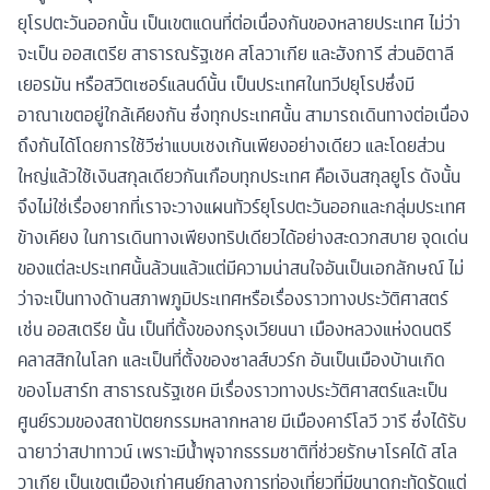
ยุโรปตะวันออกนั้น เป็นเขตแดนที่ต่อเนื่องกันของหลายประเทศ ไม่ว่า
จะเป็น ออสเตรีย สาธารณรัฐเชค สโลวาเกีย และฮังการี ส่วนอิตาลี
เยอรมัน หรือสวิตเซอร์แลนด์นั้น เป็นประเทศในทวีปยุโรปซึ่งมี
อาณาเขตอยู่ใกล้เคียงกัน ซึ่งทุกประเทศนั้น สามารถเดินทางต่อเนื่อง
ถึงกันได้โดยการใช้วีซ่าแบบเชงเก้นเพียงอย่างเดียว และโดยส่วน
ใหญ่แล้วใช้เงินสกุลเดียวกันเกือบทุกประเทศ คือเงินสกุลยูโร ดังนั้น
จึงไม่ใช่เรื่องยากที่เราจะวางแผนทัวร์ยุโรปตะวันออกและกลุ่มประเทศ
ข้างเคียง ในการเดินทางเพียงทริปเดียวได้อย่างสะดวกสบาย จุดเด่น
ของแต่ละประเทศนั้นล้วนแล้วแต่มีความน่าสนใจอันเป็นเอกลักษณ์ ไม่
ว่าจะเป็นทางด้านสภาพภูมิประเทศหรือเรื่องราวทางประวัติศาสตร์
เช่น ออสเตรีย นั้น เป็นที่ตั้งของกรุงเวียนนา เมืองหลวงแห่งดนตรี
คลาสสิกในโลก และเป็นที่ตั้งของซาลส์บวร์ก อันเป็นเมืองบ้านเกิด
ของโมสาร์ท สาธารณรัฐเชค มีเรื่องราวทางประวัติศาสตร์และเป็น
ศูนย์รวมของสถาปัตยกรรมหลากหลาย มีเมืองคาร์โลวี วารี ซึ่งได้รับ
ฉายาว่าสปาทาวน์ เพราะมีน้ำพุจากธรรมชาติที่ช่วยรักษาโรคได้ สโล
วาเกีย เป็นเขตเมืองเก่าศูนย์กลางการท่องเที่ยวที่มีขนาดกะทัดรัดแต่