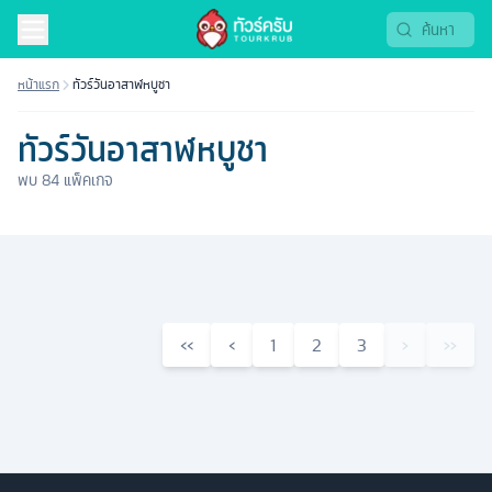
หน้าแรก
ทัวร์วันอาสาฬหบูชา
ทัวร์วันอาสาฬหบูชา
พบ
84
แพ็คเกจ
‹‹
‹
1
2
3
›
››