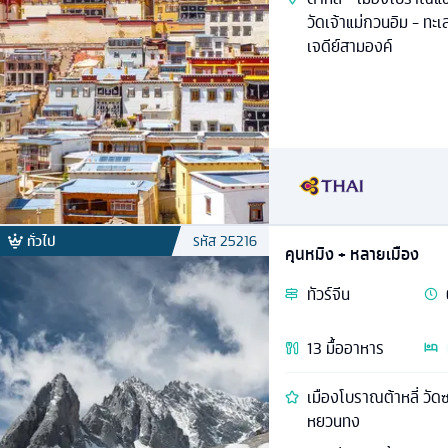
วัดเจ้าแม่กวนอิม - ทะเ
เจดีย์สามองค์
ทั่วไป
รหัส
25216
คุนหมิง + หลายเมือง
ทัวร์
จีน
13
มื้ออาหาร
เมืองโบราณต้าหลี่ วัด
หยวนทง