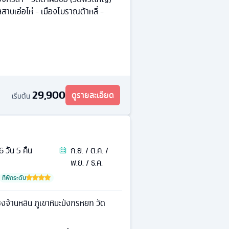
ลสาบเอ๋อไห่ - เมืองโบราณต้าหลี่ -
29,900
ดูรายละเอียด
เริ่มต้น
6
วัน
5
คืน
ก.ย. / ต.ค. /
พ.ย. / ธ.ค.
ที่พักระดับ
ซงจ้านหลิน ภูเขาหิมะมังกรหยก วัด