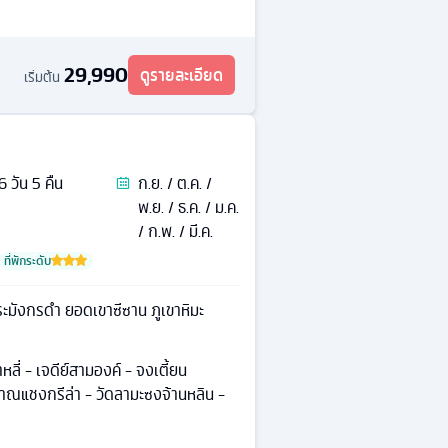
29,990
ดูรายละเอียด
เริ่มต้น
6
วัน
5
คืน
ก.ย. / ต.ค. /
พ.ย. / ธ.ค. / ม.ค.
/ ก.พ. / มี.ค.
ที่พักระดับ
ะมังกรดำ ยอดเขาซีซาน ภูเขาหิมะ
หลี่ - เจดีย์สามองค์ - จงเตี้ยน
ราณแชงกรีล่า - วัดลามะซงจ้านหลิน -