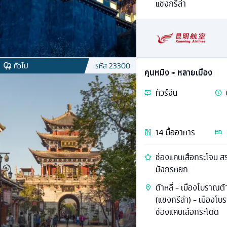
แชงกรีล่า
ทั่วไป
รหัส
23300
คุนหมิง + หลายเมือง
ทัวร์
จีน
14
มื้ออาหาร
ช่องแคบเสือกระโจน สร
มังกรหยก
ต้าหลี่ - เมืองโบราณต้า
(แชงกรีล่า) - เมืองโบ
ช่องแคบเสือกระโดด