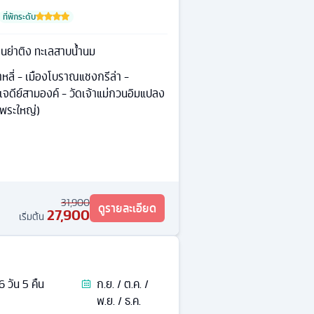
ที่พักระดับ
นย่าติง ทะเลสาบน้ำนม
าหลี่ - เมืองโบราณแชงกรีล่า -
จดีย์สามองค์ - วัดเจ้าแม่กวนอิมแปลง
ดพระใหญ่)
31,900
ดูรายละเอียด
27,900
เริ่มต้น
6
วัน
5
คืน
ก.ย. / ต.ค. /
พ.ย. / ธ.ค.