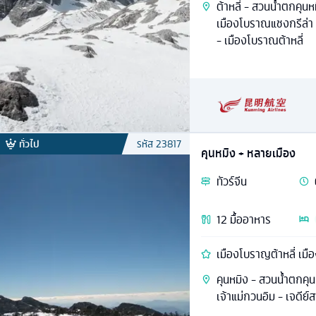
ต้าหลี่ - สวนน้ำตกคุนห
เมืองโบราณแชงกรีล่า 
- เมืองโบราณต้าหลี่
ทั่วไป
รหัส
23817
คุนหมิง + หลายเมือง
ทัวร์
จีน
12
มื้ออาหาร
เมืองโบราญต้าหลี่ เมื
คุนหมิง - สวนน้ำตกคุนห
เจ้าแม่กวนอิม - เจดีย