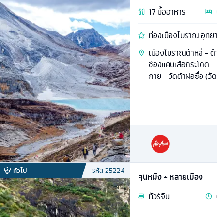
17
มื้ออาหาร
ท่องเมืองโบราณ อุทยา
เมืองโบราณต้าหลี่ - ต้
ช่องแคบเสือกระโดด - เ
กาย - วัดต้าฝอซื่อ (วั
ทั่วไป
รหัส
25224
คุนหมิง + หลายเมือง
ทัวร์
จีน