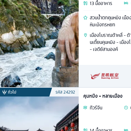
13
มื้ออาหาร
สวนน้ำตกคุนหมิง เมือ
หิมะมังกรหยก
เมืองโบราณต้าหลี่ - ต
นเตี้ยนคุนหมิง - เมื
- เจดีย์สามองค์
ทั่วไป
รหัส
24292
คุนหมิง + หลายเมือง
ทัวร์
จีน
14
มื้ออาหาร