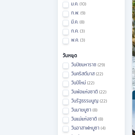
ม.ค.
10
ก.พ.
9
มี.ค.
8
ก.ค.
3
พ.ค.
3
วันหยุด
วันปิยมหาราช
29
วันคริสต์มาส
22
วันปีใหม่
22
วันพ่อแห่งชาติ
22
วันรัฐธรรมนูญ
22
วันมาฆบูชา
8
วันแม่แห่งชาติ
8
วันอาสาฬหบูชา
4