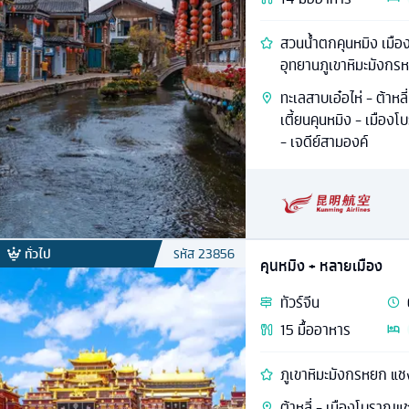
สวนน้ำตกคุนหมิง เมือง
อุทยานภูเขาหิมะมังกร
ทะเลสาบเอ๋อไห่ - ต้าห
เตี้ยนคุนหมิง - เมือ
- เจดีย์สามองค์
ทั่วไป
รหัส
23856
คุนหมิง + หลายเมือง
ทัวร์
จีน
15
มื้ออาหาร
ภูเขาหิมะมังกรหยก แช
ต้าหลี่ - เมืองโบราณแช