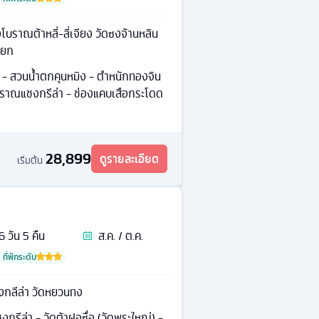
โบราณต้าหลี่-ลี่เจียง วัดซงจ้านหลิน
หยก
ลี่ - สวนน้ำตกคุนหมิง - ตำหนักทองจิน
งโบราณแชงกรีล่า - ช่องแคบเสือกระโดด
28,899
ดูรายละเอียด
เริ่มต้น
6
วัน
5
คืน
ส.ค. / ต.ค.
ที่พักระดับ
งกลีล่า วัดหยวนทง
งกรีล่า - วัดต้าฝอซื่อ (วัดพระใหญ่) -