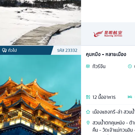
ทั่วไป
รหัส
23332
คุนหมิง + หลายเมือง
ทัวร์
จีน
12
มื้ออาหาร
เมืองแชง
สวนน้ำตกคุนหมิง - ต้า
คืน - วัดเจ้าแม่กวนอิม