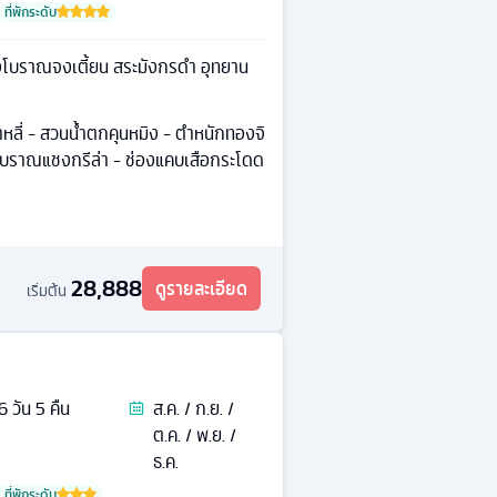
ที่พักระดับ
งโบราณจงเตี้ยน สระมังกรดำ อุทยาน
้าหลี่ - สวนน้ำตกคุนหมิง - ตำหนักทองจิ
องโบราณแชงกรีล่า - ช่องแคบเสือกระโดด
28,888
ดูรายละเอียด
เริ่มต้น
6
วัน
5
คืน
ส.ค. / ก.ย. /
ต.ค. / พ.ย. /
ธ.ค.
ที่พักระดับ