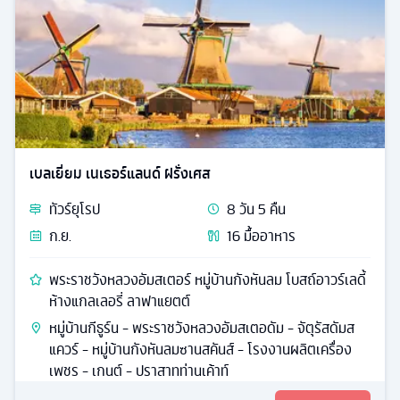
เบลเยี่ยม เนเธอร์แลนด์ ฝรั่งเศส
ทัวร์
ยุโรป
8
วัน
5
คืน
ก.ย.
16
มื้ออาหาร
พระราชวังหลวงอัมสเตอร์ หมู่บ้านกังหันลม โบสถ์อาวร์เลดี้
ห้างแกลเลอรี่ ลาฟาแยตต์
หมู่บ้านกีธูร์น - พระราชวังหลวงอัมสเตอดัม - จัตุรัสดัมส
แควร์ - หมู่บ้านกังหันลมซานสคันส์ - โรงงานผลิตเครื่อง
เพชร - เกนต์ - ปราสาทท่านเค้าท์