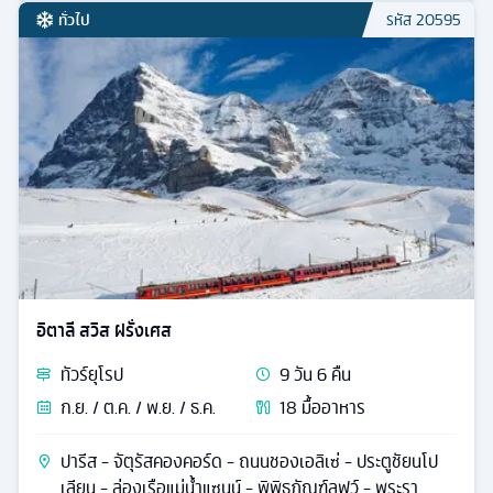
ทั่วไป
รหัส
20595
อิตาลี สวิส ฝรั่งเศส
ทัวร์
ยุโรป
9
วัน
6
คืน
ก.ย. / ต.ค. / พ.ย. / ธ.ค.
18
มื้ออาหาร
ปารีส - จัตุรัสคองคอร์ด - ถนนชองเอลิเซ่ - ประตูชัยนโป
เลียน - ล่องเรือแม่น้ำแซนน์ - พิพิธภัณฑ์ลุฟว์ - พระรา