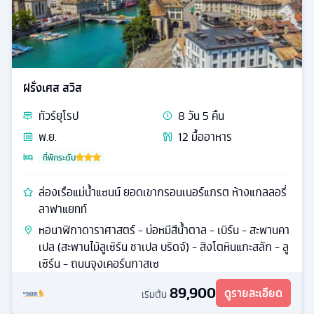
ฝรั่งเศส สวิส
ทัวร์
ยุโรป
8
วัน
5
คืน
พ.ย.
12
มื้ออาหาร
ที่พักระดับ
ล่องเรือแม่น้ำแซนน์ ยอดเขากรอนเนอร์แกรต ห้างแกลลอรี่
ลาฟาแยทท์
หอนาฬิกาดาราศาสตร์ - บ่อหมีสีน้ําตาล - เบิร์น - สะพานคา
เปล (สะพานไม้ลูเซิร์น ชาเปล บริดจ์) - สิงโตหินแกะสลัก - ลู
เซิร์น - ถนนจุงเคอร์นกาสเซ
89,900
ดูรายละเอียด
เริ่มต้น