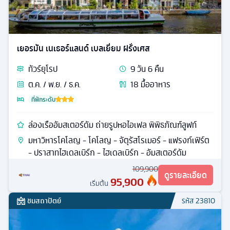
เยอรมัน เนเธอร์แลนด์ เบลเยี่ยม ฝรั่งเศส
ทัวร์
ยุโรป
9
วัน
6
คืน
ต.ค. / พ.ย. / ธ.ค.
18
มื้ออาหาร
ที่พักระดับ
ล่องเรืออัมสเตอร์ดัม ถ่ายรูปหอไอเฟล พิพิธภัณฑ์ลูฟท์
มหาวิหารโคโลญ - โคโลญ - จัตุรัสโรเมอร์ - แฟรงก์เฟิร์ต
- ปราสาทไฮเดลเบิร์ก - ไฮเดลเบิร์ก - อัมสเตอร์ดัม
109,900
ดูรายละเอียด
95,900
เริ่มต้น
ชมสถาปัตย์
รหัส
23810