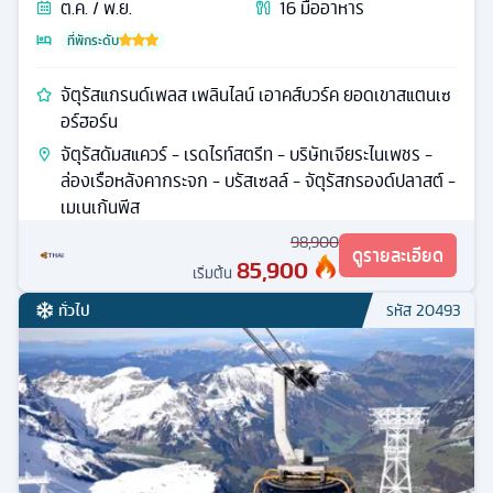
ต.ค. / พ.ย.
16
มื้ออาหาร
ที่พักระดับ
จัตุรัสแกรนด์เพลส เพลินไลน์ เอาคส์บวร์ค ยอดเขาสแตนเซ
อร์ฮอร์น
จัตุรัสดัมสแควร์ - เรดไรท์สตรีท - บริษัทเจียระไนเพชร -
ล่องเรือหลังคากระจก - บรัสเซลล์ - จัตุรัสกรองด์ปลาสต์ -
เมเนเก้นพีส
98,900
ดูรายละเอียด
85,900
เริ่มต้น
ทั่วไป
รหัส
20493