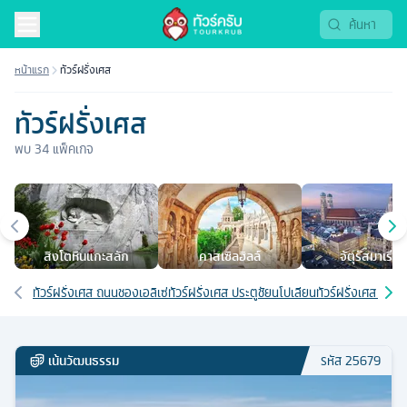
ทัวร์ฝรั่งเศส 2569 | Tourkrub
หน้าแรก
ทัวร์ฝรั่งเศส
ทัวร์ฝรั่งเศส
พบ
34
แพ็คเกจ
เมืองยอดนิยม
สิงโตหินแกะสลัก
คาสเซิลฮิลล์
จัตุรัสมาเรียน
เส้นทางที่เกี่ยวข้อง
ทัวร์ฝรั่งเศส ถนนชองเอลิเซ่
ทัวร์ฝรั่งเศส ประตูชัยนโปเลียน
ทัวร์ฝรั่งเศส 8 วัน
เน้นวัฒนธรรม
รหัส
25679