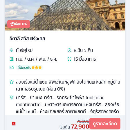
💳
ผ่อน 0%
อิตาลี สวิส ฝรั่งเศส
ทัวร์
ยุโรป
8
วัน
5
คืน
ก.ย. / ต.ค. / พ.ย. / ธ.ค.
15
มื้ออาหาร
ที่พักระดับ
ล่องเรือแม่น้ำแซน พิพิธภัณฑ์ลูฟท์ สิงโตหินแกะสลัก หมู่บ้าน
เลาเทอร์บรุนเน่น (ผ่อน 0%)
ปารีส - ย่านมงมาร์ต - รถกระเช้าไฟฟ้า funicular
montmartre - มหาวิหารนอเตรอดามแห่งปารีส - ล่องเรือ
แม่น้ำแซนน์ - ห้างแกลเลอรี่ ลาฟาแยตต์ - จัตุรัสคองคอร์ด
79,900
ดูรายละเอียด
72,900
เริ่มต้น