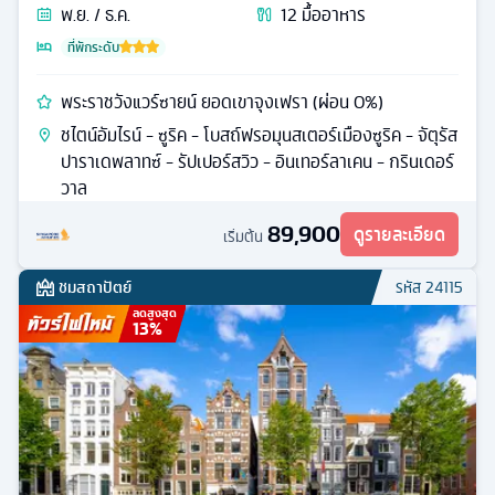
พ.ย. / ธ.ค.
12
มื้ออาหาร
ที่พักระดับ
พระราชวังแวร์ซายน์ ยอดเขาจุงเฟรา (ผ่อน 0%)
ชไตน์อัมไรน์ - ซูริค - โบสถ์ฟรอมุนสเตอร์เมืองซูริค - จัตุรัส
ปาราเดพลาทซ์ - รัปเปอร์สวิว - อินเทอร์ลาเคน - กรินเดอร์
วาล
89,900
ดูรายละเอียด
เริ่มต้น
ชมสถาปัตย์
รหัส
24115
ลดสูงสุด
13
%