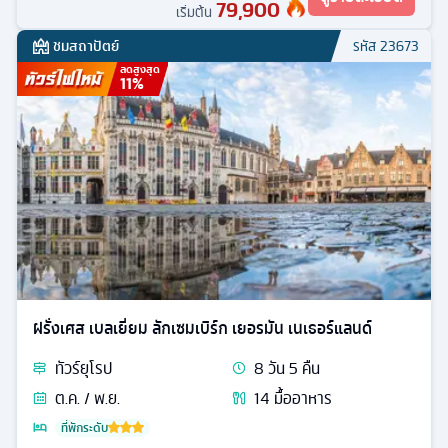
79,900
เริ่มต้น
ชมสถาปัตย์
รหัส
23673
ลดสูงสุด
11
%
ฝรั่งเศส เบลเยี่ยม ลักเซมเบิร์ก เยอรมัน เนเธอร์แลนด์
ทัวร์
ยุโรป
8
วัน
5
คืน
ต.ค. / พ.ย.
14
มื้ออาหาร
ที่พักระดับ