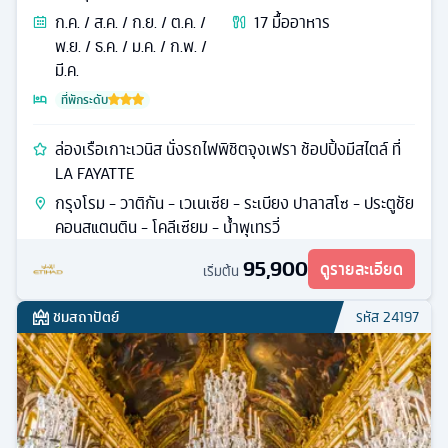
ก.ค. / ส.ค. / ก.ย. / ต.ค. /
17
มื้ออาหาร
พ.ย. / ธ.ค. / ม.ค. / ก.พ. /
มี.ค.
ที่พักระดับ
ล่องเรือเกาะเวนิส นั่งรถไฟพิชิตจุงเฟรา ช้อปปิ้งมีสไตล์ ที่
LA FAYATTE
กรุงโรม - วาติกัน - เวเนเซีย - ระเบียง ปาลาสโซ - ประตูชัย
คอนสแตนติน - โคลีเซียม - น้ำพุเทรวี่
95,900
ดูรายละเอียด
เริ่มต้น
ชมสถาปัตย์
รหัส
24197