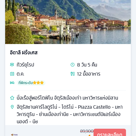
อิตาลี ฝรั่งเศส
ทัวร์
ยุโรป
8
วัน
5
คืน
ต.ค.
12
มื้ออาหาร
ที่พักระดับ
นั่งเรือสู่พอร์โตฟิโน จัตุรัสเมืองเก่า มหาวิหารแห่งมิลาน
จัตุรัสซานคาร์โลตูริโน่ - โตริโน่ - Piazza Castello - มหา
วิหารตูริน - ย่านเมืองเก่านีซ - มหาวิหารเซนต์ปิแอร์เมือง
นองต์ - นีซ
89,900
ดูรายละเอียด