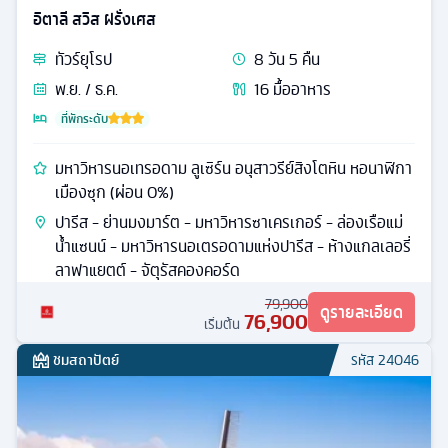
อิตาลี สวิส ฝรั่งเศส
ทัวร์
ยุโรป
8
วัน
5
คืน
พ.ย. / ธ.ค.
16
มื้ออาหาร
ที่พักระดับ
มหาวิหารนอเทรอดาม ลูเซิร์น อนุสาวรีย์สิงโตหิน หอนาฬิกา
เมืองซุก (ผ่อน 0%)
ปารีส - ย่านมงมาร์ต - มหาวิหารซาเครเกอร์ - ล่องเรือแม่
น้ำแซนน์ - มหาวิหารนอเตรอดามแห่งปารีส - ห้างแกลเลอรี่
ลาฟาแยตต์ - จัตุรัสคองคอร์ด
79,900
ดูรายละเอียด
76,900
เริ่มต้น
ชมสถาปัตย์
รหัส
24046