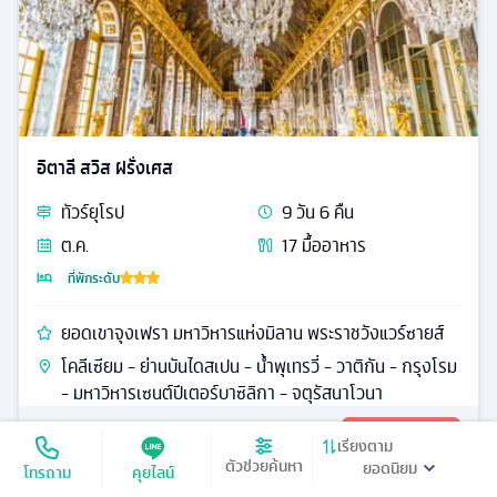
อิตาลี สวิส ฝรั่งเศส
ทัวร์
ยุโรป
9
วัน
6
คืน
ต.ค.
17
มื้ออาหาร
ที่พักระดับ
ยอดเขาจุงเฟรา มหาวิหารแห่งมิลาน พระราชวังแวร์ซายส์
โคลีเซียม - ย่านบันไดสเปน - น้ำพุเทรวี่ - วาติกัน - กรุงโรม
- มหาวิหารเซนต์ปีเตอร์บาซิลิกา - จตุรัสนาโวนา
95,990
ดูรายละเอียด
เริ่มต้น
เรียงตาม
ตัวช่วยค้นหา
โทรถาม
คุยไลน์
ชมสถาปัตย์
รหัส
24428