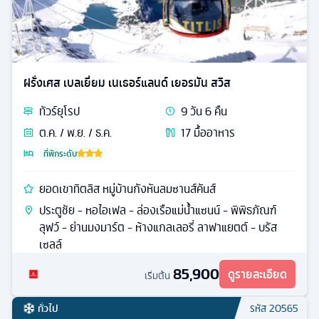
ฝรั่งเศส เบลเยี่ยม เนเธอร์แลนด์ เยอรมัน สวิส
ทัวร์
ยุโรป
9
วัน
6
คืน
ต.ค. / พ.ย. / ธ.ค.
17
มื้ออาหาร
ที่พักระดับ
ยอดเขาทิตลิส หมู่บ้านกังหันลมซานส์คันส์
ประตูชัย - หอไอเฟล - ล่องเรือแม่น้ำแซนน์ - พิพิธภัณฑ์
ลุฟว์ - ย่านมงมาร์ต - ห้างแกลเลอรี่ ลาฟาแยตต์ - บรัส
เซลล์
85,900
ดูรายละเอียด
เริ่มต้น
ทั่วไป
รหัส
20565