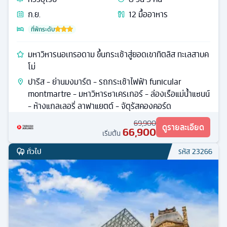
ก.ย.
12
มื้ออาหาร
ที่พักระดับ
มหาวิหารนอเทรอดาม ขึ้นกระเช้าสู่ยอดเขาทิตลิส ทะเลสาบค
โม่
ปารีส - ย่านมงมาร์ต - รถกระเช้าไฟฟ้า funicular
montmartre - มหาวิหารซาเครเกอร์ - ล่องเรือแม่น้ำแซนน์
- ห้างแกลเลอรี่ ลาฟาแยตต์ - จัตุรัสคองคอร์ด
69,900
ดูรายละเอียด
66,900
เริ่มต้น
ทั่วไป
รหัส
23266