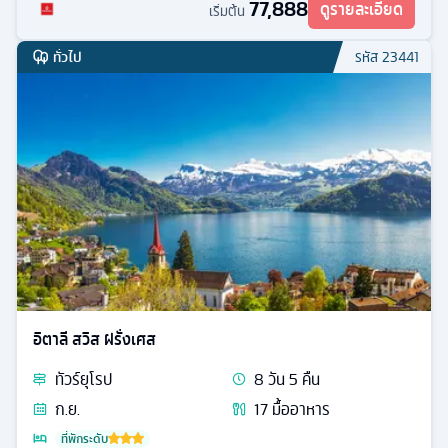
77,888
ดูรายละเอียด
เริ่มต้น
ทั่วไป
รหัส
23441
อิตาลี สวิส ฝรั่งเศส
ทัวร์
ยุโรป
8
วัน
5
คืน
ก.ย.
17
มื้ออาหาร
ที่พักระดับ