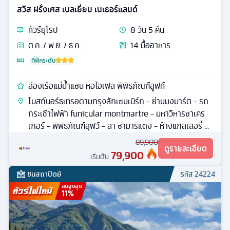
สวิส ฝรั่งเศส เบลเยี่ยม เนเธอร์แลนด์
ทัวร์
ยุโรป
8
วัน
5
คืน
ต.ค. / พ.ย. / ธ.ค.
14
มื้ออาหาร
ที่พักระดับ
ล่องเรือแม่น้ำแซน หอไอเฟล พิพิธภัณฑ์ลูฟท์
โบสถ์นอร์ธเทรอดามกรุงลักเซมเบิร์ก - ย่านมงมาร์ต - รถ
กระเช้าไฟฟ้า funicular montmartre - มหาวิหารซาเคร
เกอร์ - พิพิธภัณฑ์ลุฟว์ - ลา ซามาริแตง - ห้างแกลเลอรี่ ลา
ฟาแยตต์
89,900
ดูรายละเอียด
79,900
เริ่มต้น
ชมสถาปัตย์
รหัส
24224
ลดสูงสุด
11
%