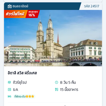
ชมสถาปัตย์
รหัส
24517
ลดสูงสุด
16
%
อิตาลี สวิส ฝรั่งเศส
ทัวร์
ยุโรป
8
วัน
5
คืน
ธ.ค.
15
มื้ออาหาร
ที่พักระดับ