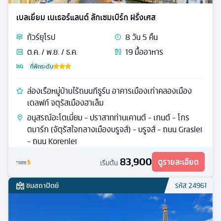
เบลเยี่ยม เนเธอร์แลนด์ ลักเซมเบิร์ก ฝรั่งเศส
ทัวร์
ยุโรป
8
วัน
5
คืน
ต.ค. / พ.ย. / ธ.ค.
19
มื้ออาหาร
ที่พักระดับ
ล่องเรือหมู่บ้านไร้ถนนกีธูร์น อาคารเมืองเก่าคลองเมือง
เดลฟท์ จตุรัสเมืองฮาเล็ม
อนุสรณ์อะโตเมี่ยม - ปราสาทท่านเคานต์ - เกนต์ - โกร
ตมาร์ก (จัตุรัสใจกลางเมืองบรูจส์) - บรูจส์ - ถนน Graslei
- ถนน Korenlei
83,900
ดูรายละเอียด
เริ่มต้น
ชมสถาปัตย์
รหัส
24961