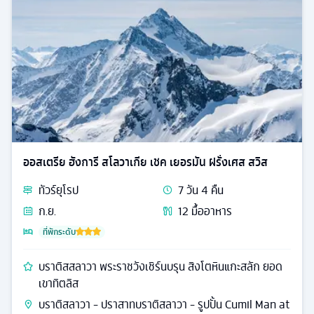
ออสเตรีย ฮังการี สโลวาเกีย เชค เยอรมัน ฝรั่งเศส สวิส
ทัวร์
ยุโรป
7
วัน
4
คืน
ก.ย.
12
มื้ออาหาร
ที่พักระดับ
บราติสสลาวา พระราชวังเชิร์นบรุน สิงโตหินแกะสลัก ยอด
เขาทิตลิส
บราติสลาวา - ปราสาทบราติสลาวา - รูปปั้น Cumil Man at