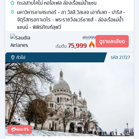
ทะเลสาบโคโม่ หอไอเฟล ล่องเรือแม่น้ำแซน
มหาวิหารซาเครเกอร์ - ลา วัลลี วิลเลจ เอาท์เลต - ปารีส -
จัตุรัสทรอกาเดโร - พระราชวังแวร์ซายส์ - ล่องเรือแม่น้ำ
แซนน์ - พิพิธภัณฑ์ลุฟว์
89,999
ดูรายละเอียด
75,999
เริ่มต้น
ทั่วไป
รหัส
21727
💳
ผ่อน 0%