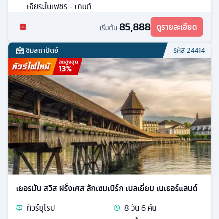
เจียระไนเพชร - เกนต์
85,888
ดูรายละเอียด
เริ่มต้น
ชมสถาปัตย์
รหัส
24414
ลดสูงสุด
13
%
เยอรมัน สวิส ฝรั่งเศส ลักเซมเบิร์ก เบลเยี่ยม เนเธอร์แลนด์
ทัวร์
ยุโรป
8
วัน
6
คืน