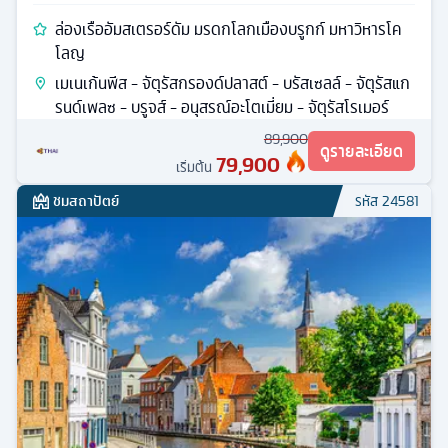
ล่องเรืออัมสเตรอร์ดัม มรดกโลกเมืองบรูกก์ มหาวิหารโค
โลญ
เมเนเก้นพีส - จัตุรัสกรองด์ปลาสต์ - บรัสเซลล์ - จัตุรัสแก
รนด์เพลซ - บรูจส์ - อนุสรณ์อะโตเมี่ยม - จัตุรัสโรเมอร์
89,900
ดูรายละเอียด
79,900
เริ่มต้น
ชมสถาปัตย์
รหัส
24581