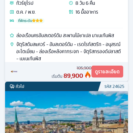
ทัวร์
ยุโรป
8
วัน
6
คืน
ต.ค. / พ.ย.
16
มื้ออาหาร
ที่พักระดับ
ล่องเรือนครอัมสเตอร์ดัม สะพานไม้ซาเปล มาเนเก้นพิส
จัตุรัสดัมสแควร์ - อัมสเตอร์ดัม - เรดไรท์สตรีท - อนุสรณ์
อะโตเมี่ยม - ล่องเรือหลังคากระจก - จัตุรัสกรองด์ปลาสต์
- เมเนเก้นพีส
105,900
ดูรายละเอียด
89,900
เริ่มต้น
ทั่วไป
รหัส
24625