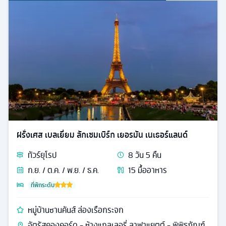
ฝรั่งเศส เบลเยี่ยม ลักเซมเบิร์ก เยอรมัน เนเธอร์แลนด์
ทัวร์
ยุโรป
8
วัน
5
คืน
ก.ย. / ต.ค. / พ.ย. / ธ.ค.
15
มื้ออาหาร
ที่พักระดับ
หมู่บ้านซานคันส์ ล่องเรือกระจก
จัตุรัสคองคอร์ด - ห้างแกลเลอรี่ ลาฟาแยตต์ - พิพิธภัณฑ์