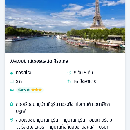
เบลเยี่ยม เนเธอร์แลนด์ ฝรั่งเศส
ทัวร์
ยุโรป
8
วัน
5
คืน
ธ.ค.
16
มื้ออาหาร
ที่พักระดับ
ล่องเรือชมหมู่บ้านกีธูร์น หอระฆังแห่งเกนต์ หอนาฬิกา
บรูกส์
ล่องเรือชมหมู่บ้านกีธูร์น - หมู่บ้านกีธูร์น - อัมสเตอร์ดัม -
จัตุรัสดัมสแควร์ - หมู่บ้านกังหันลมซานสคันส์ - บริษัท