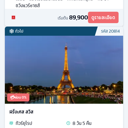
ชวังแวร์ซายส์
89,900
ดูรายละเอียด
เริ่มต้น
ทั่วไป
รหัส
20814
💳
ผ่อน 0%
ฝรั่งเศส สวิส
ทัวร์
ยุโรป
8
วัน
5
คืน