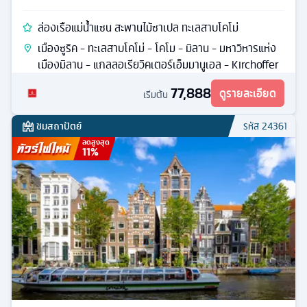
ล่องเรือแม่น้ำแซน สะพานไม้ซาเปล ทะเลสาบโคโม่
เมืองซูริค - ทะเลสาบโคโม่ - โคโม - มิลาน - มหาวิหารแห่ง
เมืองมิลาน - แกลลอเรียวิคเตอร์เอ็มมานูเอล - Kirchoffer
77,888
ดูรายละเอียด
เริ่มต้น
ชมสถาปัตย์
รหัส
24361
ลดสูงสุด
11
%