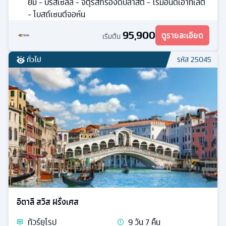
ยม - บรัสเซลล์ - จัตุรัสกรองด์ปลาสต์ - โรมอนด์เอาท์เลต
- โบสถ์เซนต์จอห์น
95,900
ดูรายละเอียด
เริ่มต้น
ทั่วไป
รหัส
25045
อิตาลี สวิส ฝรั่งเศส
ทัวร์
ยุโรป
9
วัน
7
คืน