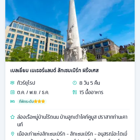
เบลเยี่ยม เนเธอร์แลนด์ ลักเซมเบิร์ก ฝรั่งเศส
ทัวร์
ยุโรป
8
วัน
5
คืน
ต.ค. / พ.ย. / ธ.ค.
15
มื้ออาหาร
ที่พักระดับ
ล่องเรือหมู่บ้านไร้ถนน บ้านลูกเต๋าไคก์คูมูส ปราสาทท่านเคา
นท์
เมืองเก่าแห่งลักเซมเบิร์ก - ลักเซมเบิร์ก - อนุสรณ์อะโตเมี่