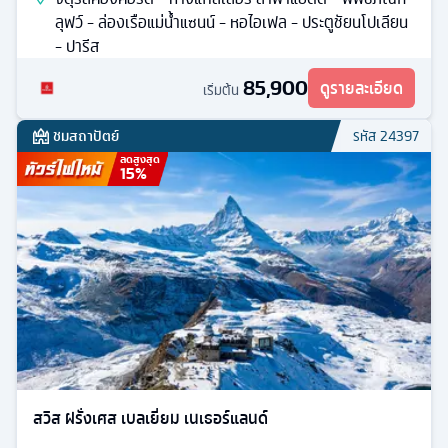
ลุฟว์ - ล่องเรือแม่น้ำแซนน์ - หอไอเฟล - ประตูชัยนโปเลียน
- ปารีส
85,900
ดูรายละเอียด
เริ่มต้น
ชมสถาปัตย์
รหัส
24397
ลดสูงสุด
15
%
สวิส ฝรั่งเศส เบลเยี่ยม เนเธอร์แลนด์