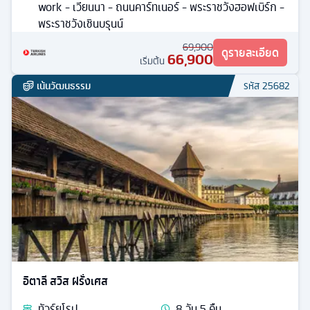
work - เวียนนา - ถนนคาร์ทเนอร์ - พระราชวังฮอฟเบิร์ก -
พระราชวังเชินบรุนน์
69,900
ดูรายละเอียด
66,900
เริ่มต้น
เน้นวัฒนธรรม
รหัส
25682
อิตาลี สวิส ฝรั่งเศส
ทัวร์
ยุโรป
8
วัน
5
คืน