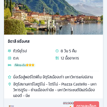
อิตาลี ฝรั่งเศส
ทัวร์
ยุโรป
8
วัน
5
คืน
ต.ค.
12
มื้ออาหาร
ที่พักระดับ
นั่งเรือสู่พอร์โตฟิโน จัตุรัสเมืองเก่า มหาวิหารแห่งมิลาน
จัตุรัสซานคาร์โลตูริโน่ - โตริโน่ - Piazza Castello - มหา
วิหารตูริน - ย่านเมืองเก่านีซ - มหาวิหารเซนต์ปิแอร์เมือง
นองต์ - นีซ
89,900
ดูรายละเอียด