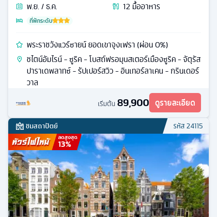
พ.ย. / ธ.ค.
12
มื้ออาหาร
ที่พักระดับ
พระราชวังแวร์ซายน์ ยอดเขาจุงเฟรา (ผ่อน 0%)
ชไตน์อัมไรน์ - ซูริค - โบสถ์ฟรอมุนสเตอร์เมืองซูริค - จัตุรัส
ปาราเดพลาทซ์ - รัปเปอร์สวิว - อินเทอร์ลาเคน - กรินเดอร์
วาล
89,900
ดูรายละเอียด
เริ่มต้น
ชมสถาปัตย์
รหัส
24115
ลดสูงสุด
13
%