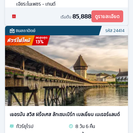
เจียระไนเพชร - เกนต์
85,888
ดูรายละเอียด
เริ่มต้น
ชมสถาปัตย์
รหัส
24414
ลดสูงสุด
13
%
เยอรมัน สวิส ฝรั่งเศส ลักเซมเบิร์ก เบลเยี่ยม เนเธอร์แลนด์
ทัวร์
ยุโรป
8
วัน
6
คืน