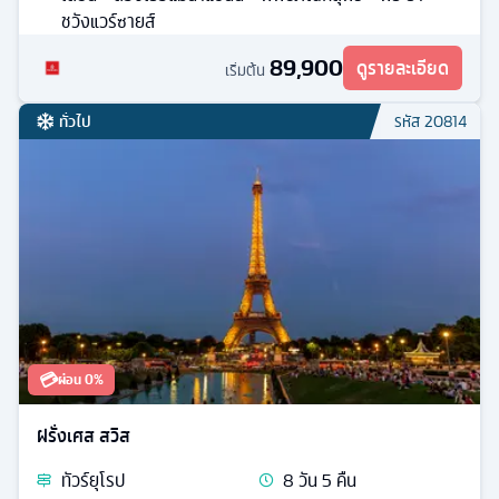
ชวังแวร์ซายส์
89,900
ดูรายละเอียด
เริ่มต้น
ทั่วไป
รหัส
20814
💳
ผ่อน 0%
ฝรั่งเศส สวิส
ทัวร์
ยุโรป
8
วัน
5
คืน