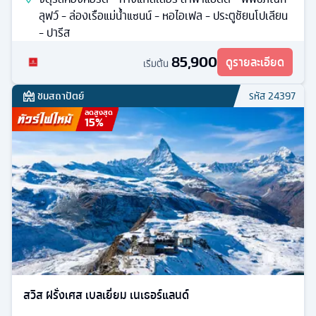
ลุฟว์ - ล่องเรือแม่น้ำแซนน์ - หอไอเฟล - ประตูชัยนโปเลียน
- ปารีส
85,900
ดูรายละเอียด
เริ่มต้น
ชมสถาปัตย์
รหัส
24397
ลดสูงสุด
15
%
สวิส ฝรั่งเศส เบลเยี่ยม เนเธอร์แลนด์