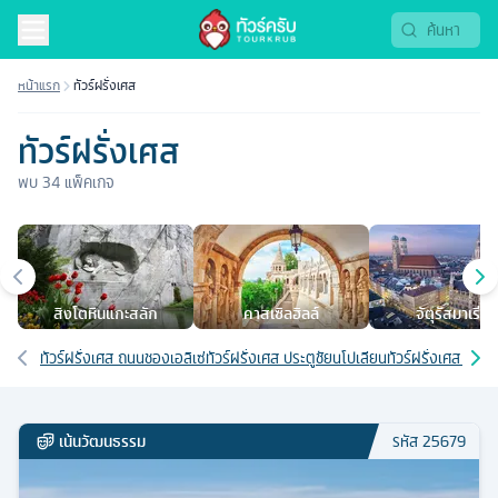
ทัวร์ฝรั่งเศส 2569 | Tourkrub
หน้าแรก
ทัวร์ฝรั่งเศส
ทัวร์ฝรั่งเศส
พบ
34
แพ็คเกจ
เมืองยอดนิยม
สิงโตหินแกะสลัก
คาสเซิลฮิลล์
จัตุรัสมาเรียน
เส้นทางที่เกี่ยวข้อง
ทัวร์ฝรั่งเศส ถนนชองเอลิเซ่
ทัวร์ฝรั่งเศส ประตูชัยนโปเลียน
ทัวร์ฝรั่งเศส 8 วัน
เน้นวัฒนธรรม
รหัส
25679