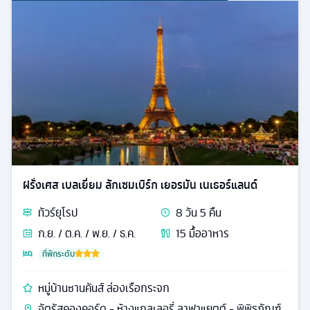
ฝรั่งเศส เบลเยี่ยม ลักเซมเบิร์ก เยอรมัน เนเธอร์แลนด์
ทัวร์
ยุโรป
8
วัน
5
คืน
ก.ย. / ต.ค. / พ.ย. / ธ.ค.
15
มื้ออาหาร
ที่พักระดับ
หมู่บ้านซานคันส์ ล่องเรือกระจก
จัตุรัสคองคอร์ด - ห้างแกลเลอรี่ ลาฟาแยตต์ - พิพิธภัณฑ์