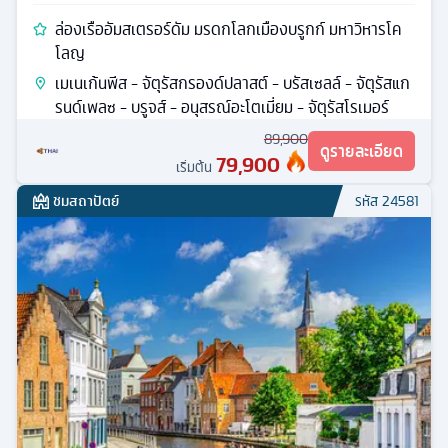
ล่องเรืออัมสเตรอร์ดัม มรดกโลกเมืองบรูกก์ มหาวิหารโค
โลญ
เมเนเก้นพีส - จัตุรัสกรองด์ปลาสต์ - บรัสเซลล์ - จัตุรัสแก
รนด์เพลซ - บรูจส์ - อนุสรณ์อะโตเมี่ยม - จัตุรัสโรเมอร์
89,900
ดูรายละเอียด
79,900
เริ่มต้น
ชมสถาปัตย์
รหัส
24581