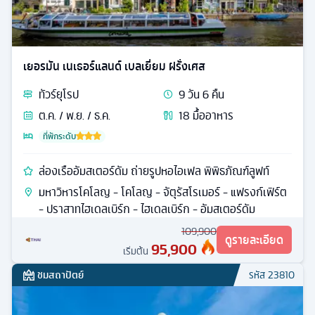
เยอรมัน เนเธอร์แลนด์ เบลเยี่ยม ฝรั่งเศส
ทัวร์
ยุโรป
9
วัน
6
คืน
ต.ค. / พ.ย. / ธ.ค.
18
มื้ออาหาร
ที่พักระดับ
ล่องเรืออัมสเตอร์ดัม ถ่ายรูปหอไอเฟล พิพิธภัณฑ์ลูฟท์
มหาวิหารโคโลญ - โคโลญ - จัตุรัสโรเมอร์ - แฟรงก์เฟิร์ต
- ปราสาทไฮเดลเบิร์ก - ไฮเดลเบิร์ก - อัมสเตอร์ดัม
109,900
ดูรายละเอียด
95,900
เริ่มต้น
ชมสถาปัตย์
รหัส
23810