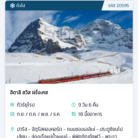
ทั่วไป
รหัส
20595
อิตาลี สวิส ฝรั่งเศส
ทัวร์
ยุโรป
9
วัน
6
คืน
ก.ย. / ต.ค. / พ.ย. / ธ.ค.
18
มื้ออาหาร
ปารีส - จัตุรัสคองคอร์ด - ถนนชองเอลิเซ่ - ประตูชัยนโป
เลียน - ล่องเรือแม่น้ำแซนน์ - พิพิธภัณฑ์ลุฟว์ - พระรา