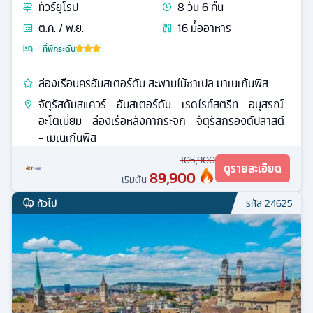
ทัวร์
ยุโรป
8
วัน
6
คืน
ต.ค. / พ.ย.
16
มื้ออาหาร
ที่พักระดับ
ล่องเรือนครอัมสเตอร์ดัม สะพานไม้ซาเปล มาเนเก้นพิส
จัตุรัสดัมสแควร์ - อัมสเตอร์ดัม - เรดไรท์สตรีท - อนุสรณ์
อะโตเมี่ยม - ล่องเรือหลังคากระจก - จัตุรัสกรองด์ปลาสต์
- เมเนเก้นพีส
105,900
ดูรายละเอียด
89,900
เริ่มต้น
ทั่วไป
รหัส
24625