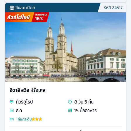
ชมสถาปัตย์
รหัส
24517
ลดสูงสุด
16
%
อิตาลี สวิส ฝรั่งเศส
ทัวร์
ยุโรป
8
วัน
5
คืน
ธ.ค.
15
มื้ออาหาร
ที่พักระดับ