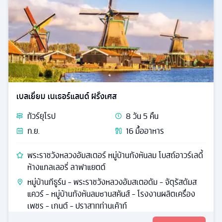
เบลเยี่ยม เนเธอร์แลนด์ ฝรั่งเศส
ทัวร์
ยุโรป
8
วัน
5
คืน
ก.ย.
16
มื้ออาหาร
พระราชวังหลวงอัมสเตอร์ หมู่บ้านกังหันลม โบสถ์อาวร์เลดี้
ห้างแกลเลอรี่ ลาฟาแยตต์
หมู่บ้านกีธูร์น - พระราชวังหลวงอัมสเตอดัม - จัตุรัสดัมส
แควร์ - หมู่บ้านกังหันลมซานสคันส์ - โรงงานผลิตเครื่อง
เพชร - เกนต์ - ปราสาทท่านเค้าท์