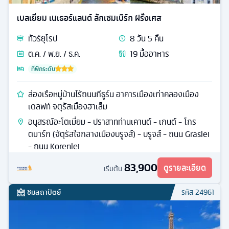
เบลเยี่ยม เนเธอร์แลนด์ ลักเซมเบิร์ก ฝรั่งเศส
ทัวร์
ยุโรป
8
วัน
5
คืน
ต.ค. / พ.ย. / ธ.ค.
19
มื้ออาหาร
ที่พักระดับ
ล่องเรือหมู่บ้านไร้ถนนกีธูร์น อาคารเมืองเก่าคลองเมือง
เดลฟท์ จตุรัสเมืองฮาเล็ม
อนุสรณ์อะโตเมี่ยม - ปราสาทท่านเคานต์ - เกนต์ - โกร
ตมาร์ก (จัตุรัสใจกลางเมืองบรูจส์) - บรูจส์ - ถนน Graslei
- ถนน Korenlei
83,900
ดูรายละเอียด
เริ่มต้น
ชมสถาปัตย์
รหัส
24961