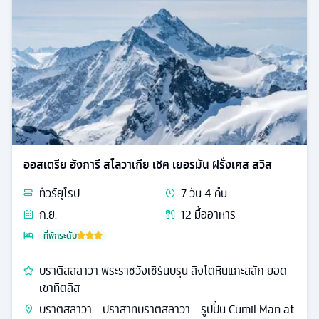
ออสเตรีย ฮังการี สโลวาเกีย เชค เยอรมัน ฝรั่งเศส สวิส
ทัวร์
ยุโรป
7
วัน
4
คืน
ก.ย.
12
มื้ออาหาร
ที่พักระดับ
บราติสสลาวา พระราชวังเชิร์นบรุน สิงโตหินแกะสลัก ยอด
เขาทิตลิส
บราติสลาวา - ปราสาทบราติสลาวา - รูปปั้น Cumil Man at