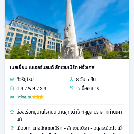
เบลเยี่ยม เนเธอร์แลนด์ ลักเซมเบิร์ก ฝรั่งเศส
ทัวร์
ยุโรป
8
วัน
5
คืน
ต.ค. / พ.ย. / ธ.ค.
15
มื้ออาหาร
ที่พักระดับ
ล่องเรือหมู่บ้านไร้ถนน บ้านลูกเต๋าไคก์คูมูส ปราสาทท่านเคา
นท์
เมืองเก่าแห่งลักเซมเบิร์ก - ลักเซมเบิร์ก - อนุสรณ์อะโตเมี่