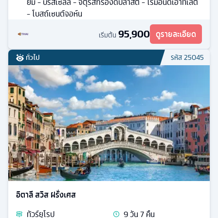
ยม - บรัสเซลล์ - จัตุรัสกรองด์ปลาสต์ - โรมอนด์เอาท์เลต
- โบสถ์เซนต์จอห์น
95,900
ดูรายละเอียด
เริ่มต้น
ทั่วไป
รหัส
25045
อิตาลี สวิส ฝรั่งเศส
ทัวร์
ยุโรป
9
วัน
7
คืน