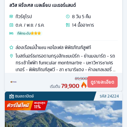
สวิส ฝรั่งเศส เบลเยี่ยม เนเธอร์แลนด์
ทัวร์
ยุโรป
8
วัน
5
คืน
ต.ค. / พ.ย. / ธ.ค.
14
มื้ออาหาร
ที่พักระดับ
ล่องเรือแม่น้ำแซน หอไอเฟล พิพิธภัณฑ์ลูฟท์
โบสถ์นอร์ธเทรอดามกรุงลักเซมเบิร์ก - ย่านมงมาร์ต - รถ
กระเช้าไฟฟ้า funicular montmartre - มหาวิหารซาเคร
เกอร์ - พิพิธภัณฑ์ลุฟว์ - ลา ซามาริแตง - ห้างแกลเลอรี่ ลา
ฟาแยตต์
89,900
ดูรายละเอียด
79,900
เริ่มต้น
ชมสถาปัตย์
รหัส
24224
ลดสูงสุด
11
%