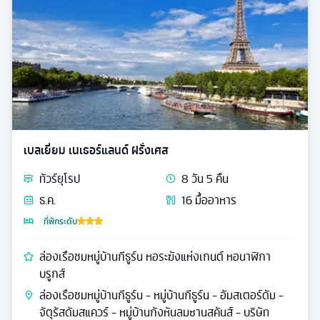
เบลเยี่ยม เนเธอร์แลนด์ ฝรั่งเศส
ทัวร์
ยุโรป
8
วัน
5
คืน
ธ.ค.
16
มื้ออาหาร
ที่พักระดับ
ล่องเรือชมหมู่บ้านกีธูร์น หอระฆังแห่งเกนต์ หอนาฬิกา
บรูกส์
ล่องเรือชมหมู่บ้านกีธูร์น - หมู่บ้านกีธูร์น - อัมสเตอร์ดัม -
จัตุรัสดัมสแควร์ - หมู่บ้านกังหันลมซานสคันส์ - บริษัท