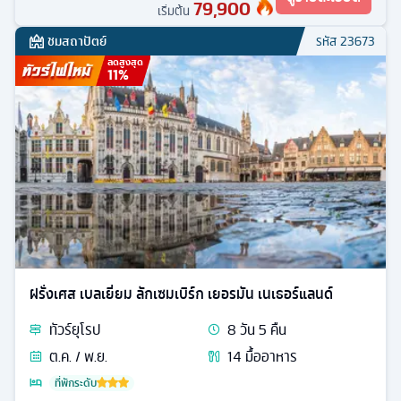
79,900
เริ่มต้น
ชมสถาปัตย์
รหัส
23673
ลดสูงสุด
11
%
ฝรั่งเศส เบลเยี่ยม ลักเซมเบิร์ก เยอรมัน เนเธอร์แลนด์
ทัวร์
ยุโรป
8
วัน
5
คืน
ต.ค. / พ.ย.
14
มื้ออาหาร
ที่พักระดับ