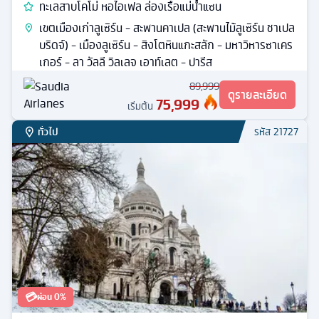
ทะเลสาบโคโม่ หอไอเฟล ล่องเรือแม่น้ำแซน
เขตเมืองเก่าลูเซิร์น - สะพานคาเปล (สะพานไม้ลูเซิร์น ชาเปล
บริดจ์) - เมืองลูเซิร์น - สิงโตหินแกะสลัก - มหาวิหารซาเคร
เกอร์ - ลา วัลลี วิลเลจ เอาท์เลต - ปารีส
89,999
ดูรายละเอียด
75,999
เริ่มต้น
ทั่วไป
รหัส
21727
💳
ผ่อน 0%