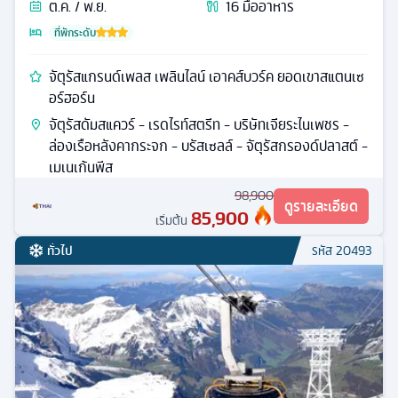
ต.ค. / พ.ย.
16
มื้ออาหาร
ที่พักระดับ
จัตุรัสแกรนด์เพลส เพลินไลน์ เอาคส์บวร์ค ยอดเขาสแตนเซ
อร์ฮอร์น
จัตุรัสดัมสแควร์ - เรดไรท์สตรีท - บริษัทเจียระไนเพชร -
ล่องเรือหลังคากระจก - บรัสเซลล์ - จัตุรัสกรองด์ปลาสต์ -
เมเนเก้นพีส
98,900
ดูรายละเอียด
85,900
เริ่มต้น
ทั่วไป
รหัส
20493