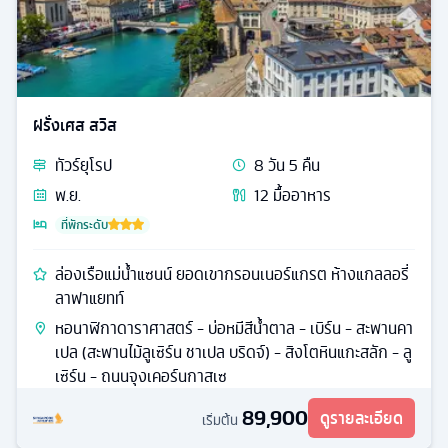
ฝรั่งเศส สวิส
ทัวร์
ยุโรป
8
วัน
5
คืน
พ.ย.
12
มื้ออาหาร
ที่พักระดับ
ล่องเรือแม่น้ำแซนน์ ยอดเขากรอนเนอร์แกรต ห้างแกลลอรี่
ลาฟาแยทท์
หอนาฬิกาดาราศาสตร์ - บ่อหมีสีน้ําตาล - เบิร์น - สะพานคา
เปล (สะพานไม้ลูเซิร์น ชาเปล บริดจ์) - สิงโตหินแกะสลัก - ลู
เซิร์น - ถนนจุงเคอร์นกาสเซ
89,900
ดูรายละเอียด
เริ่มต้น