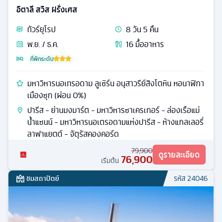
อิตาลี สวิส ฝรั่งเศส
ทัวร์
ยุโรป
8
วัน
5
คืน
พ.ย. / ธ.ค.
16
มื้ออาหาร
ที่พักระดับ
มหาวิหารนอเทรอดาม ลูเซิร์น อนุสาวรีย์สิงโตหิน หอนาฬิกา
เมืองซุก (ผ่อน 0%)
ปารีส - ย่านมงมาร์ต - มหาวิหารซาเครเกอร์ - ล่องเรือแม่
น้ำแซนน์ - มหาวิหารนอเตรอดามแห่งปารีส - ห้างแกลเลอรี่
ลาฟาแยตต์ - จัตุรัสคองคอร์ด
79,900
ดูรายละเอียด
76,900
เริ่มต้น
ชมสถาปัตย์
รหัส
24046