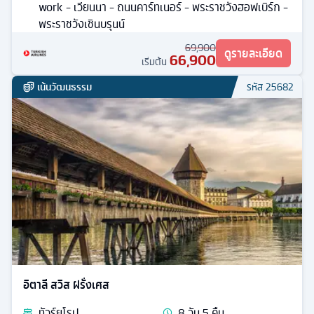
work - เวียนนา - ถนนคาร์ทเนอร์ - พระราชวังฮอฟเบิร์ก -
พระราชวังเชินบรุนน์
69,900
ดูรายละเอียด
66,900
เริ่มต้น
เน้นวัฒนธรรม
รหัส
25682
อิตาลี สวิส ฝรั่งเศส
ทัวร์
ยุโรป
8
วัน
5
คืน