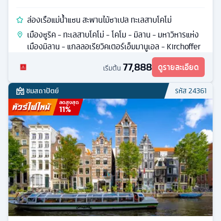
ล่องเรือแม่น้ำแซน สะพานไม้ซาเปล ทะเลสาบโคโม่
เมืองซูริค - ทะเลสาบโคโม่ - โคโม - มิลาน - มหาวิหารแห่ง
เมืองมิลาน - แกลลอเรียวิคเตอร์เอ็มมานูเอล - Kirchoffer
77,888
ดูรายละเอียด
เริ่มต้น
ชมสถาปัตย์
รหัส
24361
ลดสูงสุด
11
%