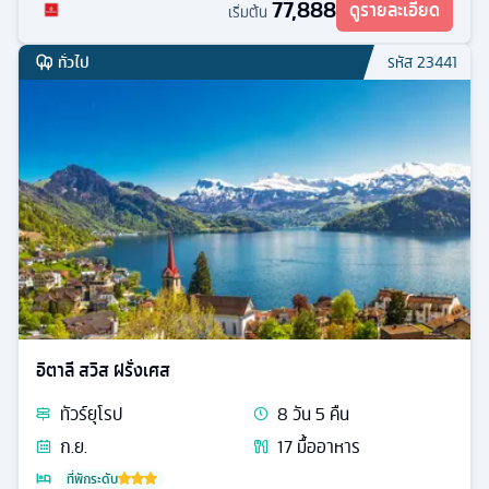
77,888
ดูรายละเอียด
เริ่มต้น
ทั่วไป
รหัส
23441
อิตาลี สวิส ฝรั่งเศส
ทัวร์
ยุโรป
8
วัน
5
คืน
ก.ย.
17
มื้ออาหาร
ที่พักระดับ