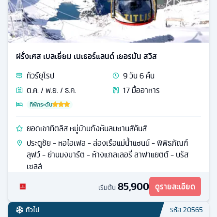
ฝรั่งเศส เบลเยี่ยม เนเธอร์แลนด์ เยอรมัน สวิส
ทัวร์
ยุโรป
9
วัน
6
คืน
ต.ค. / พ.ย. / ธ.ค.
17
มื้ออาหาร
ที่พักระดับ
ยอดเขาทิตลิส หมู่บ้านกังหันลมซานส์คันส์
ประตูชัย - หอไอเฟล - ล่องเรือแม่น้ำแซนน์ - พิพิธภัณฑ์
ลุฟว์ - ย่านมงมาร์ต - ห้างแกลเลอรี่ ลาฟาแยตต์ - บรัส
เซลล์
85,900
ดูรายละเอียด
เริ่มต้น
ทั่วไป
รหัส
20565