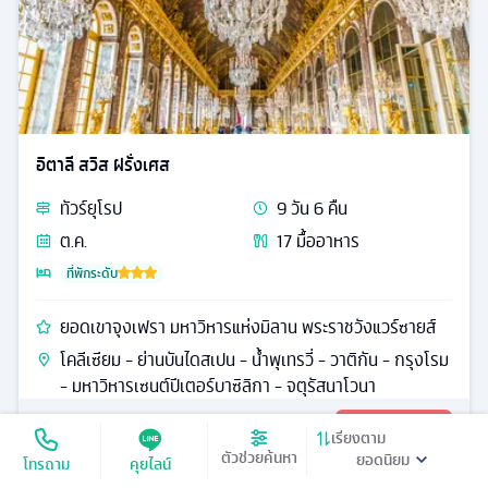
อิตาลี สวิส ฝรั่งเศส
ทัวร์
ยุโรป
9
วัน
6
คืน
ต.ค.
17
มื้ออาหาร
ที่พักระดับ
ยอดเขาจุงเฟรา มหาวิหารแห่งมิลาน พระราชวังแวร์ซายส์
โคลีเซียม - ย่านบันไดสเปน - น้ำพุเทรวี่ - วาติกัน - กรุงโรม
- มหาวิหารเซนต์ปีเตอร์บาซิลิกา - จตุรัสนาโวนา
95,990
ดูรายละเอียด
เริ่มต้น
เรียงตาม
ตัวช่วยค้นหา
โทรถาม
คุยไลน์
ชมสถาปัตย์
รหัส
24428