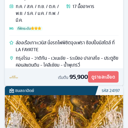
ก.ค. / ส.ค. / ก.ย. / ต.ค. /
17
มื้ออาหาร
พ.ย. / ธ.ค. / ม.ค. / ก.พ. /
มี.ค.
ที่พักระดับ
ล่องเรือเกาะเวนิส นั่งรถไฟพิชิตจุงเฟรา ช้อปปิ้งมีสไตล์ ที่
LA FAYATTE
กรุงโรม - วาติกัน - เวเนเซีย - ระเบียง ปาลาสโซ - ประตูชัย
คอนสแตนติน - โคลีเซียม - น้ำพุเทรวี่
95,900
ดูรายละเอียด
เริ่มต้น
ชมสถาปัตย์
รหัส
24197