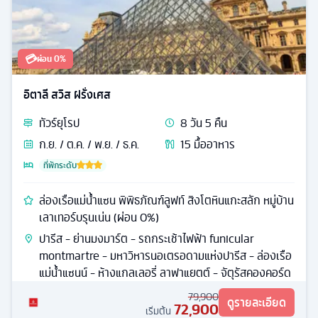
💳
ผ่อน 0%
อิตาลี สวิส ฝรั่งเศส
ทัวร์
ยุโรป
8
วัน
5
คืน
ก.ย. / ต.ค. / พ.ย. / ธ.ค.
15
มื้ออาหาร
ที่พักระดับ
ล่องเรือแม่น้ำแซน พิพิธภัณฑ์ลูฟท์ สิงโตหินแกะสลัก หมู่บ้าน
เลาเทอร์บรุนเน่น (ผ่อน 0%)
ปารีส - ย่านมงมาร์ต - รถกระเช้าไฟฟ้า funicular
montmartre - มหาวิหารนอเตรอดามแห่งปารีส - ล่องเรือ
แม่น้ำแซนน์ - ห้างแกลเลอรี่ ลาฟาแยตต์ - จัตุรัสคองคอร์ด
79,900
ดูรายละเอียด
72,900
เริ่มต้น