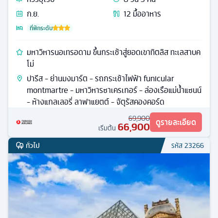
ก.ย.
12
มื้ออาหาร
ที่พักระดับ
มหาวิหารนอเทรอดาม ขึ้นกระเช้าสู่ยอดเขาทิตลิส ทะเลสาบค
โม่
ปารีส - ย่านมงมาร์ต - รถกระเช้าไฟฟ้า funicular
montmartre - มหาวิหารซาเครเกอร์ - ล่องเรือแม่น้ำแซนน์
- ห้างแกลเลอรี่ ลาฟาแยตต์ - จัตุรัสคองคอร์ด
69,900
ดูรายละเอียด
66,900
เริ่มต้น
ทั่วไป
รหัส
23266