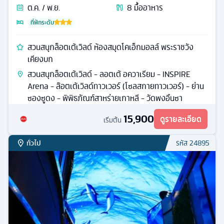
ต.ค. / พ.ย.
8
มื้ออาหาร
ที่พักระดับ
สวนสนุกล็อตเต้เวิลด์ ห้องสมุดโคเอ็กมอลล์ พระราชวัง
เคียงบก
สวนสนุกล็อตเต้เวิลด์ - ลอตเต้ อควาเรียม - INSPIRE
Arena - ล๊อตเต้เวิลด์ทาวเวอร์ (โซลสกายทาวเวอร์) - ย่าน
ซองซูดง - พิพิธภัณฑ์สาหร่ายเกาหลี - วัดพงอึนซา
15,900
ดูรายละเอียด
เริ่มต้น
ทั่วไป
รหัส
24895