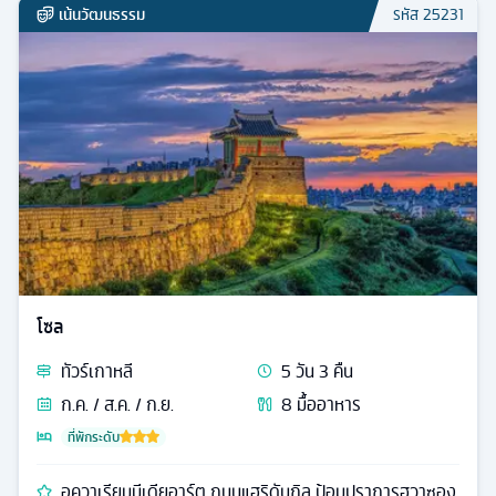
เน้นวัฒนธรรม
รหัส
25231
โซล
ทัวร์
เกาหลี
5
วัน
3
คืน
ก.ค. / ส.ค. / ก.ย.
8
มื้ออาหาร
ที่พักระดับ
อควาเรียมมีเดียอาร์ต ถนนแฮริดันกิล ป้อมปราการฮวาซอง