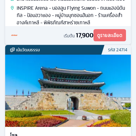
INSPIRE Arena - บอลลูน Flying Suwon - ถนนแฮงนิดัน
กิล - ป้อมฮวาซอง - หมู่บ้านบุกชอนฮันอก - ร้านเครื่องสำ
อางค์เกาหลี - พิพิธภัณฑ์สาหร่ายเกาหลี
17,900
ดูรายละเอียด
เริ่มต้น
เน้นวัฒนธรรม
รหัส
24714
โซล