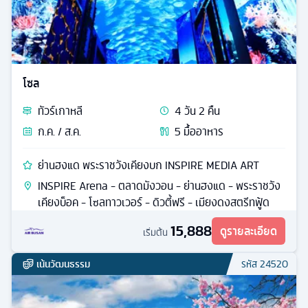
โซล
ทัวร์
เกาหลี
4
วัน
2
คืน
ก.ค. / ส.ค.
5
มื้ออาหาร
ย่านฮงแด พระราชวังเคียงบก INSPIRE MEDIA ART
INSPIRE Arena - ตลาดมังวอน - ย่านฮงแด - พระราชวัง
เคียงบ็อค - โซลทาวเวอร์ - ดิวตี้ฟรี - เมียงดงสตรีทฟู้ด
15,888
ดูรายละเอียด
เริ่มต้น
เน้นวัฒนธรรม
รหัส
24520