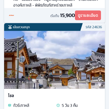
อางค์เกาหลี - พิพิธภัณฑ์สาหร่ายเกาหลี
15,900
ดูรายละเอียด
เริ่มต้น
เน้นสวนสนุก
รหัส
24636
โซล
ทัวร์
เกาหลี
5
วัน
3
คืน