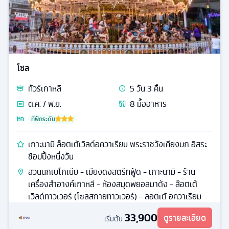
โซล
ทัวร์
เกาหลี
5
วัน
3
คืน
ต.ค. / พ.ย.
8
มื้ออาหาร
ที่พักระดับ
เกาะนามิ ล็อตเต้เวิลด์อควาเรียม พระราชวังเคียงบก อิสระ
ช้อปปิ้งหนึ่งวัน
สวนนกเบโกเนีย - เมียงดงสตรีทฟู้ด - เกาะนามิ - ร้าน
เครื่องสำอางค์เกาหลี - ห้องสมุดพยอลมาดัง - ล๊อตเต้
เวิลด์ทาวเวอร์ (โซลสกายทาวเวอร์) - ลอตเต้ อควาเรียม
33,900
ดูรายละเอียด
เริ่มต้น