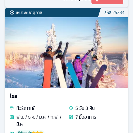
เหมาะกับฤดูกาล
รหัส
25234
โซล
ทัวร์
เกาหลี
5
วัน
3
คืน
พ.ย. / ธ.ค. / ม.ค. / ก.พ. /
7
มื้ออาหาร
มี.ค.
ที่พักระดับ