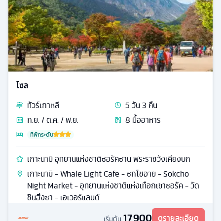
โซล
ทัวร์
เกาหลี
5
วัน
3
คืน
ก.ย. / ต.ค. / พ.ย.
8
มื้ออาหาร
ที่พักระดับ
เกาะนามิ อุทยานแห่งชาติซอรัคซาน พระราชวังเคียงบก
เกาะนามิ - Whale Light Cafe - ซกโชอาย - Sokcho
Night Market - อุทยานแห่งชาติแห่งเทือกเขาซอรัค - วัด
ชินฮึงซา - เอเวอร์แลนด์
17,900
ดูรายละเอียด
เริ่มต้น