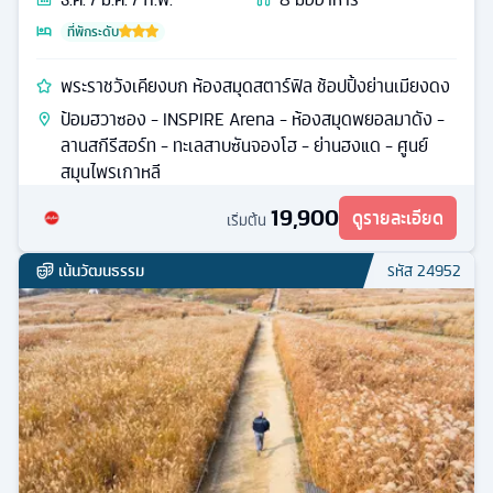
ที่พักระดับ
พระราชวังเคียงบก ห้องสมุดสตาร์ฟิล ช้อปปิ้งย่านเมียงดง
ป้อมฮวาซอง - INSPIRE Arena - ห้องสมุดพยอลมาดัง -
ลานสกีรีสอร์ท - ทะเลสาบซันจองโฮ - ย่านฮงแด - ศูนย์
สมุนไพรเกาหลี
19,900
ดูรายละเอียด
เริ่มต้น
เน้นวัฒนธรรม
รหัส
24952