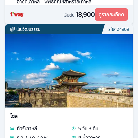
อางค์เกาหลี - พิพิธภัณฑ์สาหร่ายเกาหลี
18,900
ดูรายละเอียด
เริ่มต้น
เน้นวัฒนธรรม
รหัส
24969
โซล
ทัวร์
เกาหลี
5
วัน
3
คืน
ธ.ค. / ม.ค. / ก.พ.
8
มื้ออาหาร