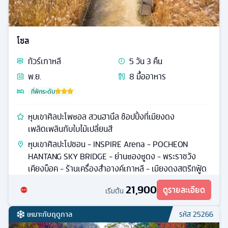
โซล
ทัวร์
เกาหลี
5
วัน
3
คืน
พ.ย.
8
มื้ออาหาร
ที่พักระดับ
หุบเขาศิลปะโพซอล สวนฮานึล ช้อปปิ้งที่เมียงดง
เพลิดเพลินกับใบไม้เปลี่ยนสี
หุบเขาศิลปะโปชอน - INSPIRE Arena - POCHEON
HANTANG SKY BRIDGE - ย่านซองซูดง - พระราชวัง
เคียงบ็อค - ร้านเครื่องสำอางค์เกาหลี - เมียงดงสตรีทฟู้ด
21,900
ดูรายละเอียด
เริ่มต้น
เหมาะกับฤดูกาล
รหัส
25266