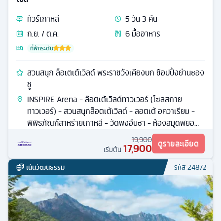
ทัวร์
เกาหลี
5
วัน
3
คืน
ก.ย. / ต.ค.
6
มื้ออาหาร
ที่พักระดับ
สวนสนุก ล็อเตเต้เวิลด์ พระราชวังเคียงบก ช้อปปิ้งย่านซอง
ชู
INSPIRE Arena - ล๊อตเต้เวิลด์ทาวเวอร์ (โซลสกาย
ทาวเวอร์) - สวนสนุกล็อตเต้เวิลด์ - ลอตเต้ อควาเรียม -
พิพิธภัณฑ์สาหร่ายเกาหลี - วัดพงอึนซา - ห้องสมุดพยอ
ลมาดัง
19,900
ดูรายละเอียด
17,900
เริ่มต้น
เน้นวัฒนธรรม
รหัส
24872