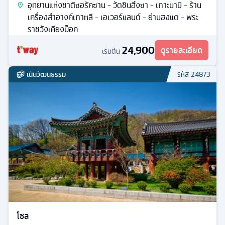
อุทยานแห่งชาติซอรัคซาน - วัดชินฮึงซา - เกาะนามิ - ร้าน
เครื่องสำอางค์เกาหลี - เอเวอร์แลนด์ - ย่านฮงแด - พระ
ราชวังเคียงบ็อค
24,900
ดูรายละเอียด
เริ่มต้น
เน้นวัฒนธรรม
รหัส
24873
โซล