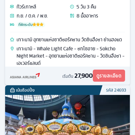
ทัวร์
เกาหลี
5
วัน
3
คืน
ก.ย. / ต.ค. / พ.ย.
8
มื้ออาหาร
ที่พักระดับ
เกาะนามิ อุทยานแห่งชาติซอรัคซาน วัดชินฮึงซา ย่านฮงแด
เกาะนามิ - Whale Light Cafe - ซกโชอาย - Sokcho
Night Market - อุทยานแห่งชาติซอรัคซาน - วัดชินฮึงซา -
เอเวอร์แลนด์
27,900
ดูรายละเอียด
เริ่มต้น
เน้นช้อปปิ้ง
รหัส
24693