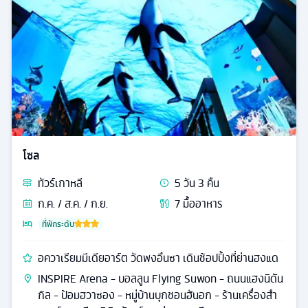
โซล
ทัวร์
เกาหลี
5
วัน
3
คืน
ก.ค. / ส.ค. / ก.ย.
7
มื้ออาหาร
ที่พักระดับ
อควาเรียมมีเดียอาร์ต วัดพงอึนซา เดินช้อปปิ้งที่ย่านฮงแด
INSPIRE Arena - บอลลูน Flying Suwon - ถนนแฮงนิดัน
กิล - ป้อมฮวาซอง - หมู่บ้านบุกชอนฮันอก - ร้านเครื่องสำ