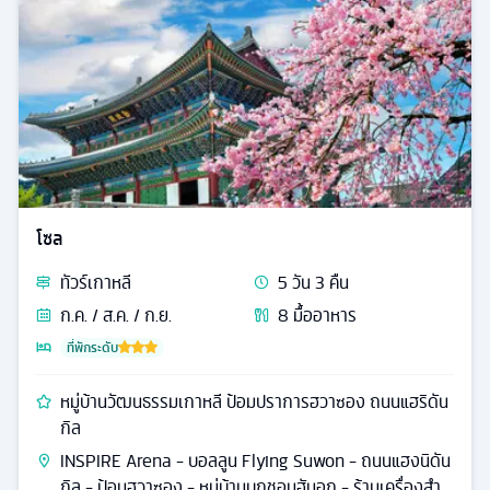
โซล
ทัวร์
เกาหลี
5
วัน
3
คืน
ก.ค. / ส.ค. / ก.ย.
8
มื้ออาหาร
ที่พักระดับ
หมู่บ้านวัฒนธรรมเกาหลี ป้อมปราการฮวาซอง ถนนแฮริดัน
กิล
INSPIRE Arena - บอลลูน Flying Suwon - ถนนแฮงนิดัน
กิล - ป้อมฮวาซอง - หมู่บ้านบุกชอนฮันอก - ร้านเครื่องสำ