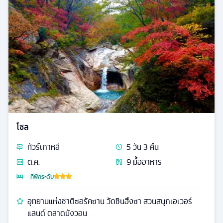
โซล
ทัวร์
เกาหลี
5
วัน
3
คืน
ต.ค.
9
มื้ออาหาร
ที่พักระดับ
อุทยานแห่งชาติซอรัคซาน วัดชินฮึงซา สวนสนุกเอเวอร์
แลนด์ ตลาดมังวอน