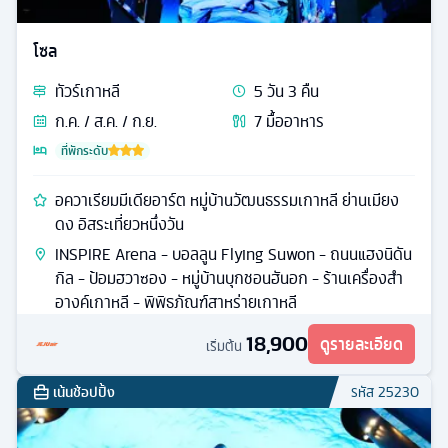
โซล
ทัวร์
เกาหลี
5
วัน
3
คืน
ก.ค. / ส.ค. / ก.ย.
7
มื้ออาหาร
ที่พักระดับ
อควาเรียมมีเดียอาร์ต หมู่บ้านวัฒนธรรมเกาหลี ย่านเมียง
ดง อิสระเที่ยวหนึ่งวัน
INSPIRE Arena - บอลลูน Flying Suwon - ถนนแฮงนิดัน
กิล - ป้อมฮวาซอง - หมู่บ้านบุกชอนฮันอก - ร้านเครื่องสำ
อางค์เกาหลี - พิพิธภัณฑ์สาหร่ายเกาหลี
18,900
ดูรายละเอียด
เริ่มต้น
เน้นช้อปปิ้ง
รหัส
25230