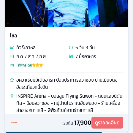
โซล
ทัวร์
เกาหลี
5
วัน
3
คืน
ก.ค. / ส.ค. / ก.ย.
7
มื้ออาหาร
ที่พักระดับ
อควาเรียมมีเดียอาร์ท ป้อมปราการฮวาซอง ย่านเมียงดง
อิสระเที่ยวหนึ่งวัน
INSPIRE Arena - บอลลูน Flying Suwon - ถนนแฮงนิดัน
กิล - ป้อมฮวาซอง - หมู่บ้านโบราณอึนพยอง - ร้านเครื่อง
สำอางค์เกาหลี - พิพิธภัณฑ์สาหร่ายเกาหลี
17,900
ดูรายละเอียด
เริ่มต้น