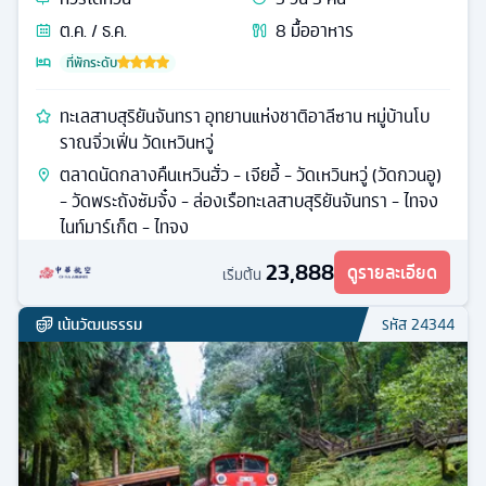
ต.ค. / ธ.ค.
8
มื้ออาหาร
ที่พักระดับ
ทะเลสาบสุริยันจันทรา อุทยานแห่งชาติอาลีซาน หมู่บ้านโบ
ราณจิ่วเฟิ่น วัดเหวินหวู่
ตลาดนัดกลางคืนเหวินฮั่ว - เจียอี้ - วัดเหวินหวู่ (วัดกวนอู)
- วัดพระถังซัมจั๋ง - ล่องเรือทะเลสาบสุริยันจันทรา - ไทจง
ไนท์มาร์เก็ต - ไทจง
23,888
ดูรายละเอียด
เริ่มต้น
เน้นวัฒนธรรม
รหัส
24344