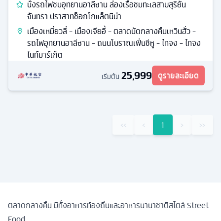
นั่งรถไฟชมอุทยานอาลีซาน ล่องเรือชมทะเลสาบสุริยัน
จันทรา ปราสาทช็อกโกแล็ตนีน่า
เมืองเหมี่ยวลี่ - เมืองเจียอี้ - ตลาดนัดกลางคืนเหวินฮั่ว -
รถไฟอุทยานอาลีซาน - ถนนโบราณเฟิ่นชีหู - ไทจง - ไทจง
ไนท์มาร์เก็ต
25,999
ดูรายละเอียด
เริ่มต้น
‹‹
‹
1
›
››
ตลาดกลางคืน มีทั้งอาหารท้องถิ่นและอาหารนานาชาติสไตล์ Street
Food