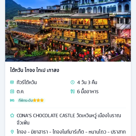
ไต้หวัน ไทจง ไทเป เกาสง
ทัวร์
ไต้หวัน
4
วัน
3
คืน
ต.ค.
6
มื้ออาหาร
ที่พักระดับ
CONA'S CHOCOLATE CASTLE วัดเหวินหวู่ เมืองโบราณ
จิ่วเฟิ่น
ไทจง - มิยาฮารา - ไทจงไนท์มาร์เก็ต - หนานโถว - ปราสาท