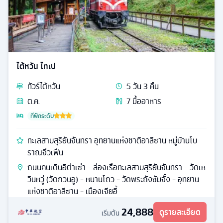
ไต้หวัน ไทเป
ทัวร์
ไต้หวัน
5
วัน
3
คืน
ต.ค.
7
มื้ออาหาร
ที่พักระดับ
ทะเลสาบสุริยันจันทรา อุทยานแห่งชาติอาลีซาน หมู่บ้านโบ
ราณจิ่วเฟิ่น
ถนนคนเดินอิต๋าเซ่า - ล่องเรือทะเลสาบสุริยันจันทรา - วัดเห
วินหวู่ (วัดกวนอู) - หนานโถว - วัดพระถังซัมจั๋ง - อุทยาน
แห่งชาติอาลีซาน - เมืองเจียอี้
24,888
ดูรายละเอียด
เริ่มต้น