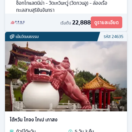
ช็อกโกแลตนีน่า - วัดเหวินหวู่ (วัดกวนอู) - ล่องเรือ
ทะเลสาบสุริยันจันทรา
22,888
ดูรายละเอียด
เริ่มต้น
เน้นวัฒนธรรม
รหัส
24635
ไต้หวัน ไทจง ไทเป เกาสง
ทัวร์
ไต้หวัน
5
วัน
3
คืน