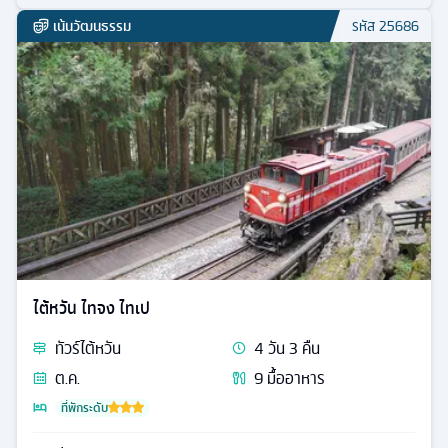
เน้นวัฒนธรรม
รหัส
25686
ไต้หวัน ไทจง ไทเป
ทัวร์
ไต้หวัน
4
วัน
3
คืน
ต.ค.
9
มื้ออาหาร
ที่พักระดับ