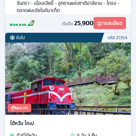
จันทรา - เมืองเจียอี้ - อุทยานแห่งชาติอาลีซาน - ไทจง -
ตลาดฝงเจียไนท์มาเก็ต
25,900
ดูรายละเอียด
เริ่มต้น
ทั่วไป
รหัส
21354
💳
ผ่อน 0%
ไต้หวัน ไทเป
ทัวร์
ไต้หวัน
5
วัน
3
คืน