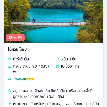
💳
ผ่อน 0%
ไต้หวัน ไทเป
ทัวร์
ไต้หวัน
5
วัน
3
คืน
ก.ค. / ส.ค. / ก.ย. / ต.ค. /
10
มื้ออาหาร
พ.ย.
ที่พักระดับ
อนุสรณ์สถานเจียงไคเช็ค ซีเหมินติง ท่าเรือประมงเจิ้งปิน
อุทยานแห่งชาติอาลีซาน (ผ่อน 0%)
หนานโถว - วัดเหวินหวู่ (วัดกวนอู) - ล่องเรือทะเลสาบสุริยัน