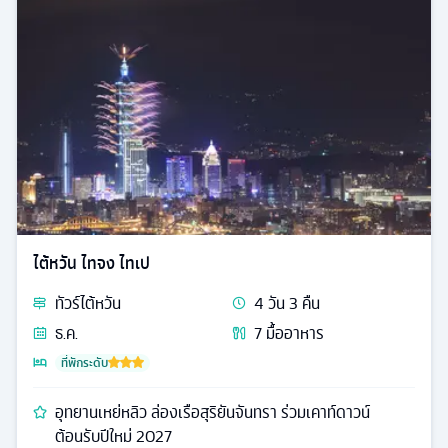
ไต้หวัน ไทจง ไทเป
ทัวร์
ไต้หวัน
4
วัน
3
คืน
ธ.ค.
7
มื้ออาหาร
ที่พักระดับ
อุทยานเหย่หลิว ล่องเรือสุริยันจันทรา ร่วมเคาท์ดาวน์
ต้อนรับปีใหม่ 2027