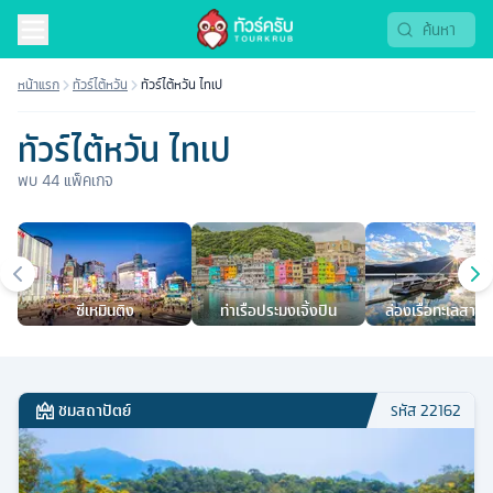
หน้าแรก
ทัวร์ไต้หวัน
ทัวร์ไต้หวัน ไทเป
ทัวร์ไต้หวัน ไทเป
พบ
44
แพ็คเกจ
เมืองยอดนิยม
ซีเหมินติง
ท่าเรือประมงเจิ้งปิน
ล่องเรือทะเลสาบสุ
จันทรา
ชมสถาปัตย์
รหัส
22162