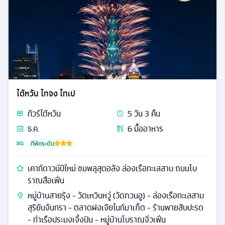
ไต้หวัน ไทจง ไทเป
ทัวร์
ไต้หวัน
5
วัน
3
คืน
ธ.ค.
6
มื้ออาหาร
ที่พักระดับ
เคาท์ดาวน์ปีใหม่ ชมพลุสุดอลัง ล่องเรือทะเลสาบ ถนนโบ
ราณสือเฟิ่น
หมู่บ้านสายรุ้ง - วัดเหวินหวู่ (วัดกวนอู) - ล่องเรือทะเลสาบ
สุริยันจันทรา - ตลาดฝงเจียไนท์มาเก็ต - ร้านพายสับปะรด
- ท่าเรือประมงเจิ้งปิน - หมู่บ้านโบราณจิ่วเฟิ่น