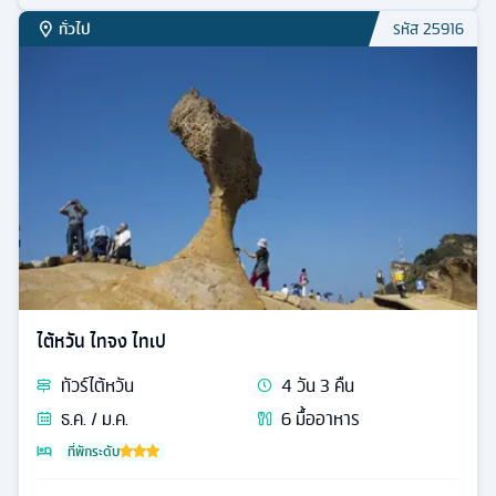
ทั่วไป
รหัส
25916
ไต้หวัน ไทจง ไทเป
ทัวร์
ไต้หวัน
4
วัน
3
คืน
ธ.ค. / ม.ค.
6
มื้ออาหาร
ที่พักระดับ