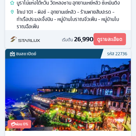
บูราโน่แห่งไต้หวัน วัดหลงซาน อุทยานเหย่หลิว ซีเหมินติง
ไทเป 101 - ผิงซี - อุทยานเย่หลิว - ร้านพายสับปะรด -
ท่าเรือประมงเจิ้งปิน - หมู่บ้านโบราณจิ่วเฟิ่น - หมู่บ้านโบ
ราณฉือเฟิ่น
26,990
ดูรายละเอียด
เริ่มต้น
ชมสถาปัตย์
รหัส
22736
💳
ผ่อน 0%