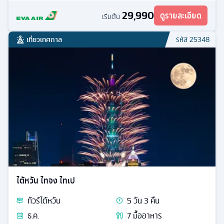
29,990
ดูรายละเอียด
เริ่มต้น
เที่ยวเทศกาล
รหัส
25348
ไต้หวัน ไทจง ไทเป
ทัวร์
ไต้หวัน
5
วัน
3
คืน
ธ.ค.
7
มื้ออาหาร