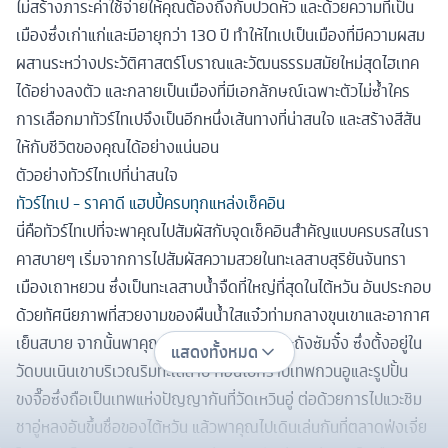
ไม่สร้างภาระค่าใช้จ่ายให้คุณต้องถึงกับปวดหัว และด้วยความที่เป็น
เมืองซึ่งเก่าแก่และมีอายุกว่า 130 ปี ทำให้ไทเปเป็นเมืองที่มีความผสม
ผสานระหว่างประวัติศาสตร์โบราณและวัฒนธรรมสมัยใหม่สุดไฮเทค
ได้อย่างลงตัว และกลายเป็นเมืองที่มีเอกลักษณ์เฉพาะตัวไม่ซ้ำใคร
การเลือกมาทัวร์ไทเปจึงเป็นอีกหนึ่งเส้นทางที่น่าสนใจ และสร้างสีสัน
ให้กับชีวิตของคุณได้อย่างแน่นอน
ตัวอย่างทัวร์ไทเปที่น่าสนใจ
ทัวร์ไทเป - ราคาดี แฮปปี้ครบทุกแหล่งเช็คอิน
นี่คือทัวร์ไทเปที่จะพาคุณไปสัมผัสกับจุดเช็คอินสำคัญแบบครบรสในรา
คาสบายๆ เริ่มจากการไปสัมผัสความสวยในทะเลสาบสุริยันจันทรา
เมืองเถาหยวน ซึ่งเป็นทะเลสาบน้ำจืดที่ใหญ่ที่สุดในไต้หวัน อันประกอบ
ด้วยทัศนียภาพที่สวยงามของผืนน้ำใสแจ๋วท่ามกลางขุนเขาและอากาศ
เย็นสบาย จากนั้นพาคุณไปสักการะอัฐิของพระถังซัมจั๋ง ซึ่งตั้งอยู่ใน
แสดงทั้งหมด
วัดบนเนินเขาบริเวณริมทะเลสาบ ก่อนไปกราบเทพกวนอูและรูปปั้น
ขงจื๊อซึ่งถือเป็นเทพแห่งปัญญากันที่วัดเหวินอู่ ต่อด้วยการไปแวะชิม
ชาอู่หลงอันขึ้นชื่อของไต้หวัน แล้วพาคุณไปเดินเล่นกันที่ตลาดฟ่งเจี่ย