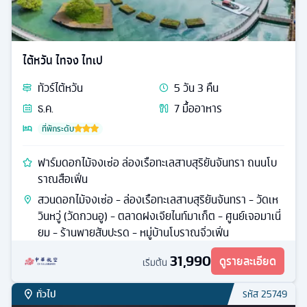
ไต้หวัน ไทจง ไทเป
ทัวร์
ไต้หวัน
5
วัน
3
คืน
ธ.ค.
7
มื้ออาหาร
ที่พักระดับ
ฟาร์มดอกไม้จงเซ่อ ล่องเรือทะเลสาบสุริยันจันทรา ถนนโบ
ราณสือเฟิ่น
สวนดอกไม้จงเซ่อ - ล่องเรือทะเลสาบสุริยันจันทรา - วัดเห
วินหวู่ (วัดกวนอู) - ตลาดฝงเจียไนท์มาเก็ต - ศูนย์เจอมาเนี่
ยม - ร้านพายสับปะรด - หมู่บ้านโบราณจิ่วเฟิ่น
31,990
ดูรายละเอียด
เริ่มต้น
ทั่วไป
รหัส
25749