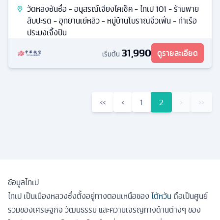
วัดหลงซันซื่อ - อนุสรณ์เจียงไคเช็ค - ไทเป 101 - ร้านพาย
สับปะรด - อุทยานเย่หลิว - หมู่บ้านโบราณจิ่วเฟิ่น - ท่าเรือ
ประมงเจิ้งปิน
31,990
ดูรายละเอียด
เริ่มต้น
‹‹
‹
1
2
›
››
ข้อมูลไทเป
ไทเป เป็นเมืองหลวงซึ่งตั้งอยู่ทางตอนเหนือของ
ไต้หวัน
ถือเป็นศูนย์
รวมของเศรษฐกิจ วัฒนธรรม และความเจริญทางด้านต่างๆ ของ