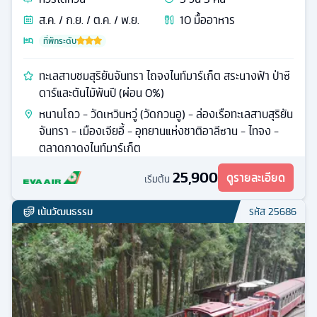
ส.ค. / ก.ย. / ต.ค. / พ.ย.
10
มื้ออาหาร
ที่พักระดับ
ทะเลสาบชมสุริยันจันทรา ไถจงไนท์มาร์เก็ต สระนางฟ้า ป่าซี
ดาร์และต้นไม้พันปี (ผ่อน 0%)
หนานโถว - วัดเหวินหวู่ (วัดกวนอู) - ล่องเรือทะเลสาบสุริยัน
จันทรา - เมืองเจียอี้ - อุทยานแห่งชาติอาลีซาน - ไทจง -
ตลาดกาดงไนท์มาร์เก็ต
25,900
ดูรายละเอียด
เริ่มต้น
เน้นวัฒนธรรม
รหัส
25686