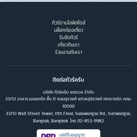
ไนท์มาร์เก็ต ตลาดโบราณอายุกว่าร้อยปี วันต่อมามุ่งหน้าไปเยือน
เมืองไทเป ให้คุณแวะชิมพายสับปะรดอันขึ้นชื่อของไต้หวัน จากนั้นมุ่ง
หน้าสู่อุทยานเหย่หลิ่ว ซึ่งเต็มไปด้วยโขดหินรูปร่างแปลกตาอันเกิด
ทัวร์ตามไลฟ์สไตล์
จากการกัดเซาะของลมและน้ำทะเล ก่อนพาคุณเดินทางไปยังหมู่บ้าน
บล็อกท่องเที่ยว
โบราณจิ่วเฟิ่นอันโด่งดัง ซึ่งเป็นชุมชนอันเก่าแก่ที่เต็มไปด้วยอาคาร
รับจัดทัวร์
เกี่ยวกับเรา
บ้านเรือนในสไตล์จีนโบราณ งดงามด้วยแสงจากโคมไฟสีแดง และ
ร่วมงานกับเรา
เป็นแหล่งรวมของอาหารขึ้นชื่อรวมถึงร้านขายสินค้ามากมาย แล้วไป
เยี่ยมชมศูนย์เจอร์เมเนียม ต่อด้วยการไปเยือนอนุสรณ์เจียงไคเช็ค
อันเป็นหนึ่งในไฮไลท์สำคัญของไต้หวันที่ต้องแวะมา ก่อนไปเดินเล่น
เลือกหาสินค้าข้าวของหลากหลายกันในตลาดซีเหมินติงเป็นการปิด
ติดต่อทัวร์ครับ
ท้าย ทัวร์ไทเปทริปนี้ได้เห็นไฮไลท์กันแบบจุใจในราคาสบายกระเป๋า
บริษัท ทัวร์ครับ แทรเวล จำกัด
จริงๆ
33/51 อาคารวอลสตรีท ชั้น 11 ถนนสุรวงศ์ แขวงสุริยวงศ์ เขตบางรัก กทม.
ทัวร์ไทเป - เถาหยวน ช้อปปิ้งจุใจ เที่ยวชมไฮไลท์กันสุดเพลิน
10500
ทัวร์ไทเปทริปนี้ เชื่อว่าจะทำให้คนชอบช้อปแฮปปี้กันได้อย่างแน่นอน
33/51 Wall Street Tower, 11th Floor, Surawongse Rd., Suriwongse,
Bangrak, Bangkok. โทร
02-853-9982
เริ่มต้นทริปกันด้วยการไปเช็คอินไฮไลท์ของไต้หวันถึงสองแห่ง ทั้งการ
ชมความงดงามแปลกตาของหินนานารูปแบบกันที่อุทยานเหย่หลิ่ว ซึ่ง
เลขที่ใบอนุญาต