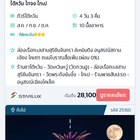
ไต้หวัน ไทจง ไทเป
ทัวร์
ไต้หวัน
4
วัน
3
คืน
ส.ค. / ก.ย. / ต.ค.
10
มื้ออาหาร
ที่พักระดับ
ล่องเรือทะเลสาบสุริยันจันทรา ซีเหมินติง อนุสรณ์สถาน
เจียง ไคเชก ถนนโบราณสื่อเฟิ่น (ผ่อน 0%)
ร้านชาไต้หวัน - วัดเหวินหวู่ (วัดกวนอู) - ล่องเรือทะเลสาบ
สุริยันจันทรา - วัดพระถังซัมจั๋ง - ไทเป - ร้านพายสับปะรด -
อนุสรณ์เจียงไคเช็ค
28,100
ดูรายละเอียด
เริ่มต้น
ทั่วไป
รหัส
25160