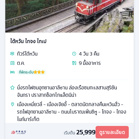
ไต้หวัน ไทจง ไทเป
ทัวร์
ไต้หวัน
4
วัน
3
คืน
ต.ค.
9
มื้ออาหาร
ที่พักระดับ
นั่งรถไฟชมอุทยานอาลีซาน ล่องเรือชมทะเลสาบสุริยัน
จันทรา ปราสาทช็อกโกแล็ตนีน่า
เมืองเหมี่ยวลี่ - เมืองเจียอี้ - ตลาดนัดกลางคืนเหวินฮั่ว -
รถไฟอุทยานอาลีซาน - ถนนโบราณเฟิ่นชีหู - ไทจง - ไทจง
ไนท์มาร์เก็ต
25,999
ดูรายละเอียด
เริ่มต้น