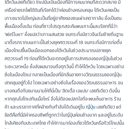
ไต้หวันเลยทีเดียว ไทเปนับเป็นเมืองที่มีการคมนาคมที่สะดวกสบาย มี
เครือข่ายรถไฟใต้ดินที่เรียกได้ว่าค่อนข้างครอบคลุม ไต้หวันเคยเป็น
เกาะขนาดไม่ใหญ่และเป็นที่อยู่อาศัยของชนเผ่าเคตากาลัน ซึ่งเป็นชน
พื้นเมืองดั้งเดิม ก่อนที่ชาวโปรตุเกสจะค้นพบเกาะนี้และเรียกที่นี่ว่า
‘ฟอร์โมซา’ ซึ่งแปลว่าเกาะแสนสวย จนกระทั่งมีชาวจีนเริ่มย้ายถิ่นฐาน
มาตั้งรกรากบนเกาะนี้ในช่วงยุคศตวรรษที่ 18 จนกระทั่งมีการก่อตั้ง
เมืองไทเปขึ้นเป็นเมืองเอกของไต้หวันในช่วงประมาณปลายยุค
ศตวรรษที่ 19 ก่อนที่ไต้หวันจะตกอยู่ในการปกครองของญี่ปุ่นในช่วง
ระยะเวลาหนึ่ง ซึ่งส่งผลมาจนถึงทุกวันนี้ ทำให้ไต้หวัน โดยเฉพาะอย่าง
ยิ่งในเมืองไทเป กลายเป็นเมืองที่มีกลิ่นอายทางวัฒนธรรมของญี่ปุ่น
ปกคลุมอยู่ทั่วไป โดยเฉพาะอย่างยิ่งในเรื่องของวัฒนธรรมอาหาร จน
บางคนถึงกับขนานนามให้ที่นี่เป็น ‘ลิตเติ้ล เจแปน’ เลยทีเดียว ดังนั้น
หากคุณไปไทเปกันเมื่อไหร่ จึงไม่ต้องแปลกใจที่จะพบเห็นอาหาร ร้าน
ค้า และบรรยากาศที่คล้ายกับกำลังได้เดินอยู่ใน
ญี่ปุ่น
เลยทีเดียว แต่
ข้อดีคือที่นี่มีค่าครองชีพที่ถูกกว่าในญี่ปุ่นค่อนข้างมาก และอยู่ในระดับ
ใกล้เคียงกับประเทศไทย ทำให้การมาท่องเที่ยวไต้หวันหรือทัวร์ไทเปนั้น