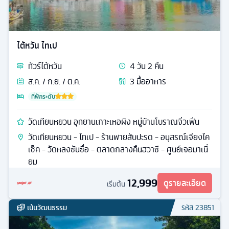
ไต้หวัน ไทเป
ทัวร์
ไต้หวัน
4
วัน
2
คืน
ส.ค. / ก.ย. / ต.ค.
3
มื้ออาหาร
ที่พักระดับ
วัดเทียนหยวน อุทยานเกาะเหอผิง หมู่บ้านโบราณจิ่วเฟิ่น
วัดเทียนหยวน - ไทเป - ร้านพายสับปะรด - อนุสรณ์เจียงไค
เช็ค - วัดหลงซันซื่อ - ตลาดกลางคืนฮวาซี - ศูนย์เจอมาเนี่
ยม
12,999
ดูรายละเอียด
เริ่มต้น
เน้นวัฒนธรรม
รหัส
23851