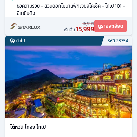
ขอความรวย - สวนดอกไม้บ้านพักเจียงไคเช็ค - ไทเป 101 -
ซีเหมินติง
16,999
ดูรายละเอียด
15,999
เริ่มต้น
ทั่วไป
รหัส
23754
ไต้หวัน ไทจง ไทเป