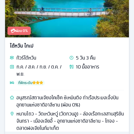
💳
ผ่อน 0%
ไต้หวัน ไทเป
ทัวร์
ไต้หวัน
5
วัน
3
คืน
ก.ค. / ส.ค. / ก.ย. / ต.ค. /
10
มื้ออาหาร
พ.ย.
ที่พักระดับ
อนุสรณ์สถานเจียงไคเช็ค ซีเหมินติง ท่าเรือประมงเจิ้งปิน
อุทยานแห่งชาติอาลีซาน (ผ่อน 0%)
หนานโถว - วัดเหวินหวู่ (วัดกวนอู) - ล่องเรือทะเลสาบสุริยัน
จันทรา - เมืองเจียอี้ - อุทยานแห่งชาติอาลีซาน - ไทจง -
ตลาดฝงเจียไนท์มาเก็ต