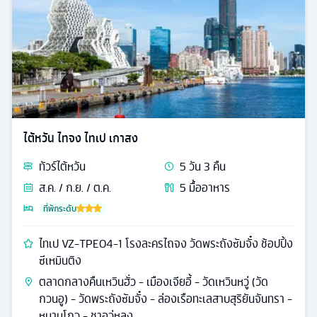
ไต้หวัน ไทจง ไทเป เกาสง
ทัวร์
ไต้หวัน
5
วัน
3
คืน
ส.ค. / ก.ย. / ต.ค.
5
มื้ออาหาร
ที่พักระดับ
ไทเป VZ-TPE04-1 โรงละครไถจง วัดพระถังซัมจั๋ง ช้อปปิ้ง
ซีเหมินติง
ตลาดกลางคืนเหวินฮั่ว - เมืองเจียอี้ - วัดเหวินหวู่ (วัด
กวนอู) - วัดพระถังซัมจั๋ง - ล่องเรือทะเลสาบสุริยันจันทรา -
หนานโถว - ชาอวู่หลง