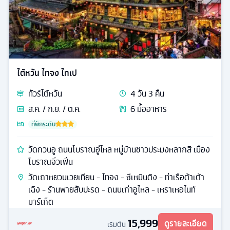
ไต้หวัน ไทจง ไทเป
ทัวร์
ไต้หวัน
4
วัน
3
คืน
ส.ค. / ก.ย. / ต.ค.
6
มื้ออาหาร
ที่พักระดับ
วัดกวนอู ถนนโบราณอู๋ไหล หมู่บ้านชาวประมงหลากสี เมือง
โบราณจิ่วเฟิ่น
วัดเถาหยวนเวยเทียน - ไทจง - ซีเหมินติง - ท่าเรือต้าเต้า
เฉิง - ร้านพายสับปะรด - ถนนเก่าอูไหล - เหราเหอไนท์
มาร์เก็ต
15,999
ดูรายละเอียด
เริ่มต้น