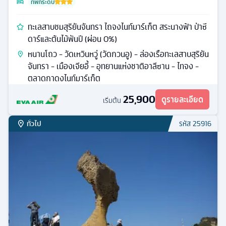
ที่พักระดับ
ทะเลสาบชมสุริยันจันทรา ไถจงไนท์มาร์เก็ต สระนางฟ้า ป่าซี
ดาร์และต้นไม้พันปี (ผ่อน 0%)
หนานโถว - วัดเหวินหวู่ (วัดกวนอู) - ล่องเรือทะเลสาบสุริยัน
จันทรา - เมืองเจียอี้ - อุทยานแห่งชาติอาลีซาน - ไทจง -
ตลาดกาดงไนท์มาร์เก็ต
25,900
ดูรายละเอียด
เริ่มต้น
ทั่วไป
รหัส
25916