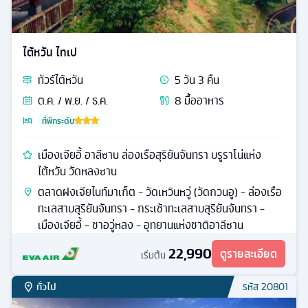
ไต้หวัน ไทเป
ทัวร์
ไต้หวัน
5
วัน
3
คืน
ต.ค. / พ.ย. / ธ.ค.
8
มื้ออาหาร
ที่พักระดับ
เมืองเจียอี้ อาลีซาน ล่องเรือสุริยันจันทรา บรูราโน่แห่ง
ไต้หวัน วัดหลงซาน
ตลาดฝงเจียไนท์มาเก็ต - วัดเหวินหวู่ (วัดกวนอู) - ล่องเรือ
ทะเลสาบสุริยันจันทรา - กระเช้าทะเลสาบสุริยันจันทรา -
เมืองเจียอี้ - ชาอวู่หลง - อุทยานแห่งชาติอาลีซาน
22,990
ดูรายละเอียด
เริ่มต้น
ทั่วไป
รหัส
20801