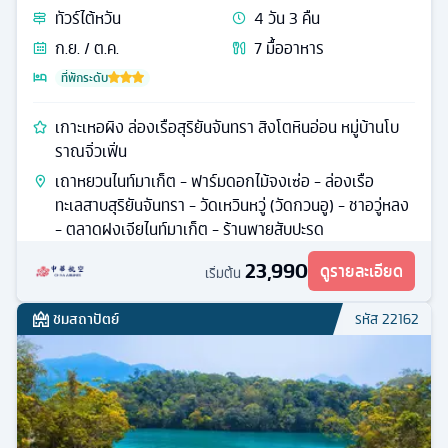
ทัวร์
ไต้หวัน
4
วัน
3
คืน
ก.ย. / ต.ค.
7
มื้ออาหาร
ที่พักระดับ
เกาะเหอผิง ล่องเรือสุริยันจันทรา สิงโตหินอ่อน หมู่บ้านโบ
ราณจิ่วเฟิ่น
เถาหยวนไนท์มาเก็ต - ฟาร์มดอกไม้จงเซ่อ - ล่องเรือ
ทะเลสาบสุริยันจันทรา - วัดเหวินหวู่ (วัดกวนอู) - ชาอวู่หลง
- ตลาดฝงเจียไนท์มาเก็ต - ร้านพายสับปะรด
23,990
ดูรายละเอียด
เริ่มต้น
ชมสถาปัตย์
รหัส
22162