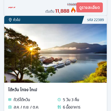
17,688
ดูรายละเอียด
11,888
เริ่มต้น
ทั่วไป
รหัส
22389
ไต้หวัน ไทจง ไทเป
ทัวร์
ไต้หวัน
5
วัน
3
คืน
ส.ค. / ก.ย. / ต.ค.
6
มื้ออาหาร