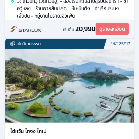
วัดเหวินหวู่ (วัดกวนอู) - ล่องเรือทะเลสาบสุริยันจันทรา - ชา
อวู่หลง - ร้านพายสับปะรด - ซีเหมินติง - ท่าเรือประมง
เจิ้งปิน - หมู่บ้านโบราณจิ่วเฟิ่น
20,990
ดูรายละเอียด
เริ่มต้น
เน้นวัฒนธรรม
รหัส
25917
ไต้หวัน ไทจง ไทเป