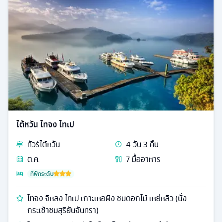
ไต้หวัน ไทจง ไทเป
ทัวร์
ไต้หวัน
4
วัน
3
คืน
ต.ค.
7
มื้ออาหาร
ที่พักระดับ
ไทจง จีหลง ไทเป เกาะเหอผิง ชมดอกไม้ เหย่หลิว (นั่ง
กระเช้าชมสุริยันจันทรา)