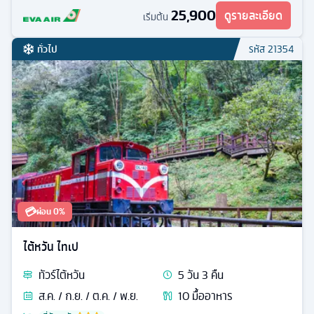
25,900
ดูรายละเอียด
เริ่มต้น
ทั่วไป
รหัส
21354
💳
ผ่อน 0%
ไต้หวัน ไทเป
ทัวร์
ไต้หวัน
5
วัน
3
คืน
ส.ค. / ก.ย. / ต.ค. / พ.ย.
10
มื้ออาหาร