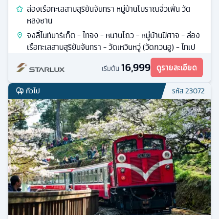
ล่องเรือทะเลสาบสุริยันจันทรา หมู่บ้านโบราณจิ่วเฟิ่น วัด
หลงซาน
จงลี่ไนท์มาร์เก็ต - ไทจง - หนานโถว - หมู่บ้านปีศาจ - ล่อง
เรือทะเลสาบสุริยันจันทรา - วัดเหวินหวู่ (วัดกวนอู) - ไทเป
16,999
ดูรายละเอียด
เริ่มต้น
ทั่วไป
รหัส
23072