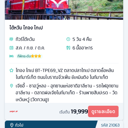
ไต้หวัน ไทจง ไทเป
ทัวร์
ไต้หวัน
5
วัน
4
คืน
ส.ค. / ก.ย. / ต.ค.
6
มื้ออาหาร
ที่พักระดับ
ไทจง ไทเป BT-TPE69_VZ ตลาดปลาไทเป ตลาดซื่อหลิน
ไนท์มาร์เก็ต ถนนโบราณจิ่วเฟิ่น ซีเหมินติง ไนท์มาเก็ต
เจียอี้ - ชาอวู่หลง - อุทยานแห่งชาติอาลีซาน - รถไฟอุทยาน
อาลีซาน - ตลาดฝงเจียไนท์มาเก็ต - ร้านพายสับปะรด - วัด
เหวินหวู่ (วัดกวนอู)
19,999
ดูรายละเอียด
เริ่มต้น
ทั่วไป
รหัส
21063