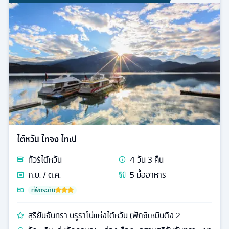
ไต้หวัน ไทจง ไทเป
ทัวร์
ไต้หวัน
4
วัน
3
คืน
ก.ย. / ต.ค.
5
มื้ออาหาร
ที่พักระดับ
สุริยันจันทรา บรูราโน่แห่งไต้หวัน (พักซีเหมินติง 2