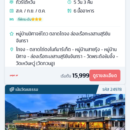
ทัวร์
ไต้หวัน
5
วัน
3
คืน
ส.ค. / ก.ย. / ต.ค.
6
มื้ออาหาร
ที่พักระดับ
หมู่บ้านปีศาจซีโถว ตลาดไถจง ล่องเรือทะเลสาบสุริยัน
จันทรา
ไทจง - ตลาดไถ่ตงไนท์มาร์เก็ต - หมู่บ้านสายรุ้ง - หมู่บ้าน
ปีศาจ - ล่องเรือทะเลสาบสุริยันจันทรา - วัดพระถังซัมจั๋ง -
วัดเหวินหวู่ (วัดกวนอู)
15,999
ดูรายละเอียด
เริ่มต้น
เน้นวัฒนธรรม
รหัส
24978