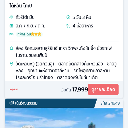
ไต้หวัน ไทเป
ทัวร์
ไต้หวัน
5
วัน
3
คืน
ส.ค. / ก.ย. / ต.ค.
4
มื้ออาหาร
ที่พักระดับ
ล่องเรือทะเลสาบสุริยันจันทรา วัดพระถังซัมจั๋ง นั่งรถไฟ
โบราณชมสนพันปี
วัดเหวินหวู่ (วัดกวนอู) - ตลาดนัดกลางคืนเหวินฮั่ว - ชาอวู่
หลง - อุทยานแห่งชาติอาลีซาน - รถไฟอุทยานอาลีซาน -
โรงละครโอเปร่าไทจง - ตลาดฝงเจียไนท์มาเก็ต
17,999
ดูรายละเอียด
เริ่มต้น
เน้นวัฒนธรรม
รหัส
24649