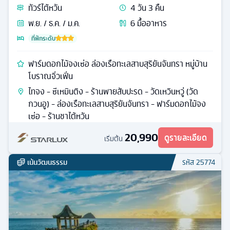
ทัวร์
ไต้หวัน
4
วัน
3
คืน
พ.ย. / ธ.ค. / ม.ค.
6
มื้ออาหาร
ที่พักระดับ
ฟาร์มดอกไม้จงเซ่อ ล่องเรือทะเลสาบสุริยันจันทรา หมู่บ้าน
โบราณจิ่วเฟิ่น
ไทจง - ซีเหมินติง - ร้านพายสับปะรด - วัดเหวินหวู่ (วัด
กวนอู) - ล่องเรือทะเลสาบสุริยันจันทรา - ฟาร์มดอกไม้จง
เซ่อ - ร้านชาไต้หวัน
20,990
ดูรายละเอียด
เริ่มต้น
เน้นวัฒนธรรม
รหัส
25774