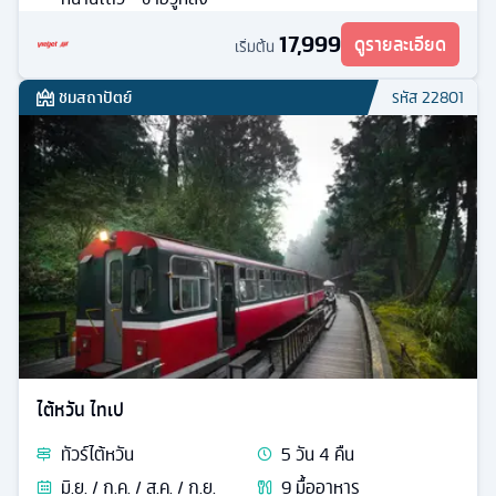
17,999
ดูรายละเอียด
เริ่มต้น
ชมสถาปัตย์
รหัส
22801
ไต้หวัน ไทเป
ทัวร์
ไต้หวัน
5
วัน
4
คืน
มิ.ย. / ก.ค. / ส.ค. / ก.ย.
9
มื้ออาหาร