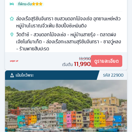
ที่พักระดับ
ล่องเรือสุริยันจันทรา ชมสวนดอกไม้จงเช่อ อุทยานเหย่หลิว
หมู่บ้านโบราณจิ่วเฟิ่น ช้อปปิ้งซีเหมินติง
วัดต้าซี - สวนดอกไม้จงเซ่อ - หมู่บ้านสายรุ้ง - ตลาดฝง
เจียไนท์มาเก็ต - ล่องเรือทะเลสาบสุริยันจันทรา - ชาอวู่หลง
- ร้านพายสับปะรด
13,990
ดูรายละเอียด
11,990
เริ่มต้น
เน้นไหว้พระ
รหัส
22900