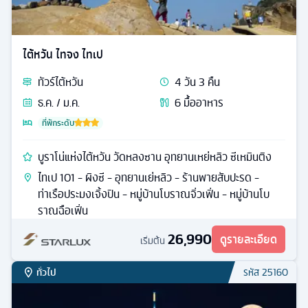
ไต้หวัน ไทจง ไทเป
ทัวร์
ไต้หวัน
4
วัน
3
คืน
ธ.ค. / ม.ค.
6
มื้ออาหาร
ที่พักระดับ
บูราโน่แห่งไต้หวัน วัดหลงซาน อุทยานเหย่หลิว ซีเหมินติง
ไทเป 101 - ผิงซี - อุทยานเย่หลิว - ร้านพายสับปะรด -
ท่าเรือประมงเจิ้งปิน - หมู่บ้านโบราณจิ่วเฟิ่น - หมู่บ้านโบ
ราณฉือเฟิ่น
26,990
ดูรายละเอียด
เริ่มต้น
ทั่วไป
รหัส
25160