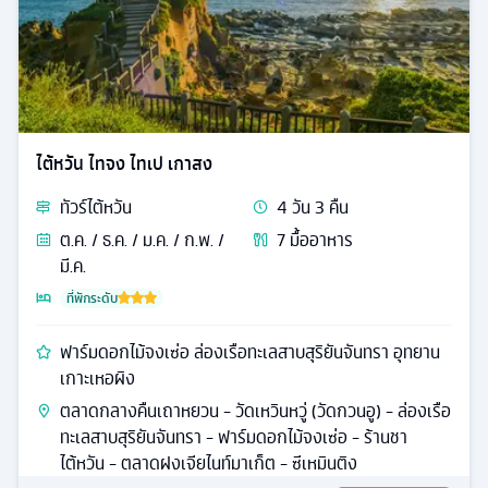
ไต้หวัน ไทจง ไทเป เกาสง
ทัวร์
ไต้หวัน
4
วัน
3
คืน
ต.ค. / ธ.ค. / ม.ค. / ก.พ. /
7
มื้ออาหาร
มี.ค.
ที่พักระดับ
ฟาร์มดอกไม้จงเซ่อ ล่องเรือทะเลสาบสุริยันจันทรา อุทยาน
เกาะเหอผิง
ตลาดกลางคืนเถาหยวน - วัดเหวินหวู่ (วัดกวนอู) - ล่องเรือ
ทะเลสาบสุริยันจันทรา - ฟาร์มดอกไม้จงเซ่อ - ร้านชา
ไต้หวัน - ตลาดฝงเจียไนท์มาเก็ต - ซีเหมินติง