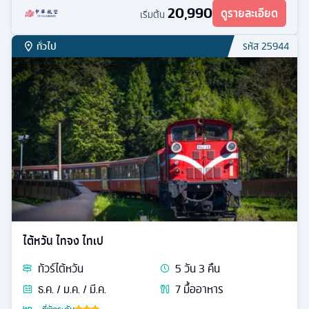
20,990
ดูรายละเอียด
เริ่มต้น
ทั่วไป
รหัส
25944
ไต้หวัน ไทจง ไทเป
ทัวร์
ไต้หวัน
5
วัน
3
คืน
ธ.ค. / ม.ค. / มี.ค.
7
มื้ออาหาร