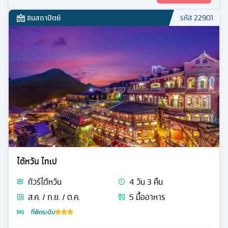
ชมสถาปัตย์
รหัส
22901
ไต้หวัน ไทเป
ทัวร์
ไต้หวัน
4
วัน
3
คืน
ส.ค. / ก.ย. / ต.ค.
5
มื้ออาหาร
ที่พักระดับ