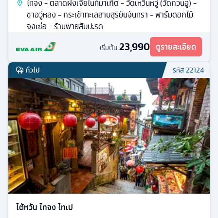
ไทจง - ตลาดฝงเจียไนท์มาเก็ต - วัดเหวินหวู่ (วัดกวนอู) -
ชาอวู่หลง - กระเช้าทะเลสาบสุริยันจันทรา - ฟาร์มดอกไม้
จงเซ่อ - ร้านพายสับปะรด
23,990
ดูรายละเอียด
เริ่มต้น
ทั่วไป
รหัส
22124
ไต้หวัน ไทจง ไทเป