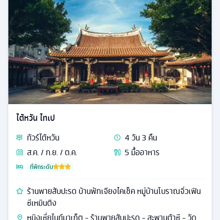
ไต้หวัน ไทเป
ทัวร์
ไต้หวัน
4
วัน
3
คืน
ส.ค. / ก.ย. / ต.ค.
5
มื้ออาหาร
ที่พักระดับ
ร้านพายสับปะรด บ้านพักเจียงไคเช็ค หมู่บ้านโบราณจิ่วเฟิน
ซีเหมินติง
หนิงเซี่ยไนท์มาเก็ต - ร้านพายสับปะรด - สะพานต้าซี - วัด