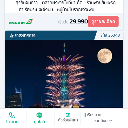
สุริยันจันทรา - ตลาดฝงเจียไนท์มาเก็ต - ร้านพายสับปะรด
- ท่าเรือประมงเจิ้งปิน - หมู่บ้านโบราณจิ่วเฟิ่น
29,990
ดูรายละเอียด
เริ่มต้น
เที่ยวเทศกาล
รหัส
25348
เรียงตาม
ไต้หวัน ไทจง ไทเป
ตัวช่วยค้นหา
โทรถาม
คุยไลน์
ทัวร์
ไต้หวัน
5
วัน
3
คืน