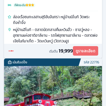
ที่พักระดับ
ล่องเรือชมทะเลสาบสุริยันจันทรา หมู่บ้านนิโนกิ วัดพระ
ถังซำจั๋ง
หมู่บ้านฮิโนกิ - ตลาดนัดกลางคืนเหวินฮั่ว - ชาอวู่หลง -
อุทยานแห่งชาติอาลีซาน - รถไฟอุทยานอาลีซาน - ตลาดฝง
เจียไนท์มาเก็ต - วัดเหวินหวู่ (วัดกวนอู)
19,999
ดูรายละเอียด
เริ่มต้น
เน้นช้อปปิ้ง
รหัส
22776