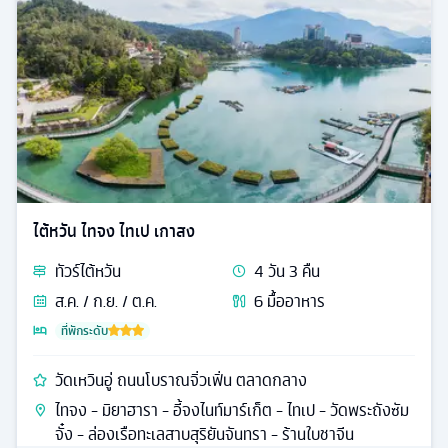
ไต้หวัน ไทจง ไทเป เกาสง
ทัวร์
ไต้หวัน
4
วัน
3
คืน
ส.ค. / ก.ย. / ต.ค.
6
มื้ออาหาร
ที่พักระดับ
วัดเหวินอู่ ถนนโบราณจิ่วเฟิ่น ตลาดกลาง
ไทจง - มิยาฮารา - อี้จงไนท์มาร์เก็ต - ไทเป - วัดพระถังซัม
จั๋ง - ล่องเรือทะเลสาบสุริยันจันทรา - ร้านใบชาจีน