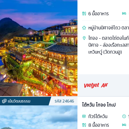
6
มื้ออาหาร
หมู่บ้านปีศาจซีโถว ตล
ไทจง - ตลาดไถ่ตงไนท์มาร
ปีศาจ - ล่องเรือทะเลสา
เหวินหวู่ (วัดกวนอู)
เน้นวัฒนธรรม
รหัส
24646
ไต้หวัน ไทจง ไทเป
ทัวร์
ไต้หวัน
8
มื้ออาหาร