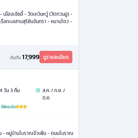
เมืองเจียอี้ - วัดเหวินหวู่ (วัดกวนอู) -
งเรือทะเลสาบสุริยันจันทรา - หนานโถว -
17,999
ดูรายละเอียด
เริ่มต้น
4
วัน
3
คืน
ส.ค. / ก.ย. /
ต.ค.
ที่พักระดับ
 หมู่บ้านโบราณจิ่วเฟิ่น - ถนนโบราณ