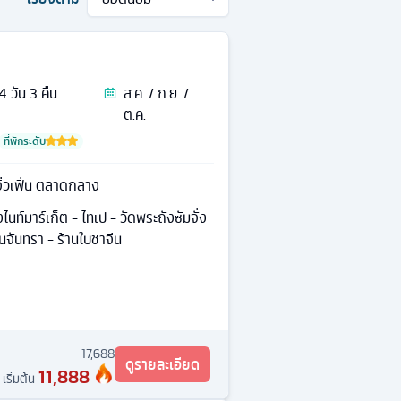
4
วัน
3
คืน
ส.ค. / ก.ย. /
ต.ค.
ที่พักระดับ
ิ่วเฟิ่น ตลาดกลาง
ไนท์มาร์เก็ต - ไทเป - วัดพระถังซัมจั๋ง
ันจันทรา - ร้านใบชาจีน
17,688
ดูรายละเอียด
11,888
เริ่มต้น