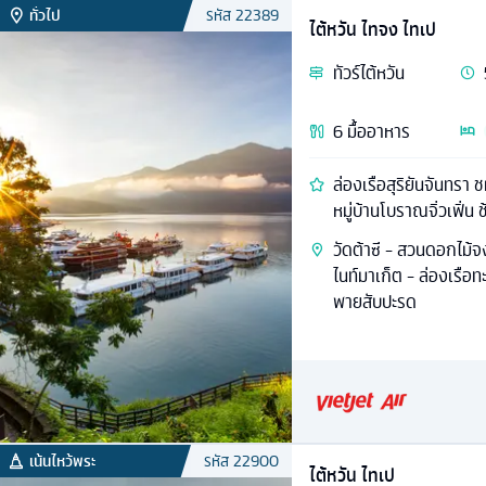
ทั่วไป
รหัส
22389
ไต้หวัน ไทจง ไทเป
ทัวร์
ไต้หวัน
6
มื้ออาหาร
ล่องเรือสุริยันจันทรา
หมู่บ้านโบราณจิ่วเฟิ่น ช
วัดต้าซี - สวนดอกไม้จง
ไนท์มาเก็ต - ล่องเรือท
พายสับปะรด
เน้นไหว้พระ
รหัส
22900
ไต้หวัน ไทเป