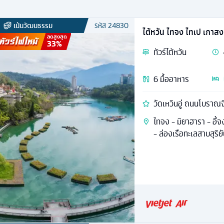
เน้นวัฒนธรรม
รหัส
24830
ไต้หวัน ไทจง ไทเป เกาสง
ลดสูงสุด
33
%
ทัวร์
ไต้หวัน
6
มื้ออาหาร
วัดเหวินอู่ ถนนโบราณจ
ไทจง - มิยาฮารา - อี้จง
- ล่องเรือทะเลสาบสุริย