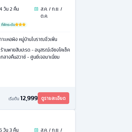
4
วัน
2
คืน
ส.ค. / ก.ย. /
ต.ค.
ที่พักระดับ
าะเหอผิง หมู่บ้านโบราณจิ่วเฟิ่น
 ร้านพายสับปะรด - อนุสรณ์เจียงไคเช็ค
ดกลางคืนฮวาซี - ศูนย์เจอมาเนี่ยม
12,999
ดูรายละเอียด
เริ่มต้น
5
วัน
3
คืน
ส.ค. / ก.ย. /