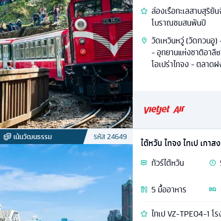
ล่องเรือทะเลสาบสุริยัน
โบราณชมสนพันปี
วัดเหวินหวู่ (วัดกวนอู
- อุทยานแห่งชาติอาลี
โอเปร่าไทจง - ตลาดฝง
เน้นวัฒนธรรม
รหัส
24649
ไต้หวัน ไทจง ไทเป เกาสง
ทัวร์
ไต้หวัน
5
มื้ออาหาร
ไทเป VZ-TPE04-1 โรงละ