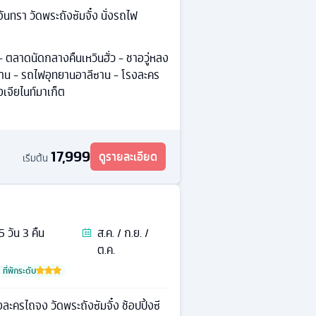
จันทรา วัดพระถังซัมจั๋ง นั่งรถไฟ
) - ตลาดนัดกลางคืนเหวินฮั่ว - ชาอวู่หลง
ซาน - รถไฟอุทยานอาลีซาน - โรงละคร
เจียไนท์มาเก็ต
17,999
ดูรายละเอียด
เริ่มต้น
5
วัน
3
คืน
ส.ค. / ก.ย. /
ต.ค.
ที่พักระดับ
ครไถจง วัดพระถังซัมจั๋ง ช้อปปิ้งซี