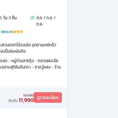
5
วัน
3
คืน
ส.ค. / ก.ย. /
ต.ค.
ที่พักระดับ
 ชมสวนดอกไม้จงเช่อ อุทยานเหย่หลิว
้อปปิ้งซีเหมินติง
เซ่อ - หมู่บ้านสายรุ้ง - ตลาดฝงเจีย
ะเลสาบสุริยันจันทรา - ชาอวู่หลง - ร้าน
13,990
ดูรายละเอียด
11,990
เริ่มต้น