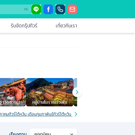
⌘
K
รับจัดกรุ๊ปทัวร์
เกี่ยวกับเรา
ู่ (วัดกวนอู)
หมู่บ้านโบราณจิ่วเฟิ่น
อนุสรณ์เจียงไคเช็ค
กระเ
ษภาคม
ทัวร์ไต้หวัน เดือนกุมภาพันธ์
ทัวร์ไต้หวัน เดือนมกราคม
ทัวร์ไต้หวัน เดือนมิถุนาย
เรียงตาม