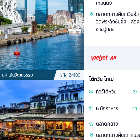
เหมินติง
ตลาดกลางคืนเหวินฮั่ว - 
วัดพระถังซัมจั๋ง - ล่อ
ชาอวู่หลง
เน้นวัฒนธรรม
รหัส
24189
ไต้หวัน ไทเป
ทัวร์
ไต้หวัน
6
มื้ออาหาร
ตลาดกลาง
ตลาดกลางคืนเถาหยวน -