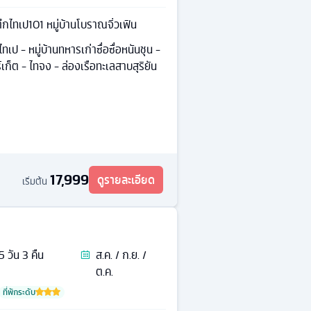
ึกไทเป101 หมู่บ้านโบราณจิ่วเฟิน
ทเป - หมู่บ้านทหารเก่าซื่อซื่อหนันชุน -
์เก็ต - ไทจง - ล่องเรือทะเลสาบสุริยัน
17,999
ดูรายละเอียด
เริ่มต้น
5
วัน
3
คืน
ส.ค. / ก.ย. /
ต.ค.
ที่พักระดับ