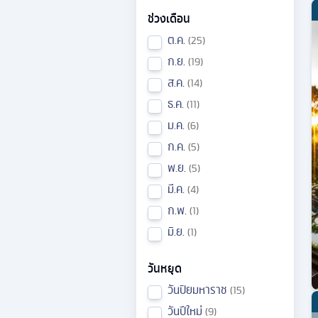
ช่วงเดือน
ต.ค.
25
ก.ย.
19
ส.ค.
14
ธ.ค.
11
ม.ค.
6
ก.ค.
5
พ.ย.
5
มี.ค.
4
ก.พ.
1
มิ.ย.
1
วันหยุด
วันปิยมหาราช
15
วันปีใหม่
9