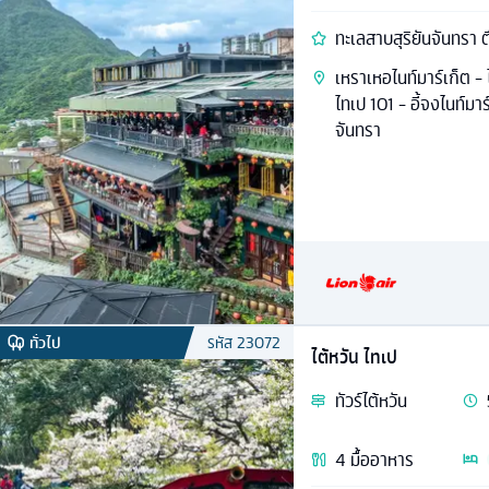
ทะเลสาบสุริยันจันทรา ต
เหราเหอไนท์มาร์เก็ต - ไ
ไทเป 101 - อี้จงไนท์มาร
จันทรา
ทั่วไป
รหัส
23072
ไต้หวัน ไทเป
ทัวร์
ไต้หวัน
4
มื้ออาหาร