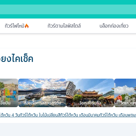
ทัวร์ไฟไหม้
ทัวร์ตามไลฟ์สไตล์
บล็อกท่องเที่ยว
จียงไคเช็ค
จิ้งปิน
ล่องเรือทะเลสาบสุริยัน
วัดหลงซันซื่อ
วัดเหวินหว
จันทรา
ไต้หวัน 4 วัน
ทัวร์ไต้หวัน ใบไม้เปลี่ยนสี
ทัวร์ไต้หวัน เดือนมีนาคม
ทัวร์ไต้หวัน เดือนพฤ