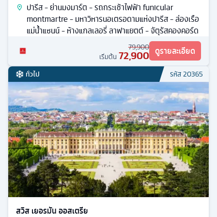
ปารีส - ย่านมงมาร์ต - รถกระเช้าไฟฟ้า funicular
montmartre - มหาวิหารนอเตรอดามแห่งปารีส - ล่องเรือ
แม่น้ำแซนน์ - ห้างแกลเลอรี่ ลาฟาแยตต์ - จัตุรัสคองคอร์ด
79,900
ดูรายละเอียด
72,900
เริ่มต้น
ทั่วไป
รหัส
20365
สวิส เยอรมัน ออสเตรีย