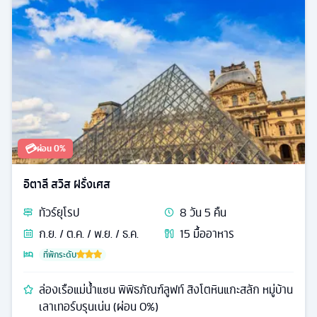
💳
ผ่อน 0%
อิตาลี สวิส ฝรั่งเศส
ทัวร์
ยุโรป
8
วัน
5
คืน
ก.ย. / ต.ค. / พ.ย. / ธ.ค.
15
มื้ออาหาร
ที่พักระดับ
ล่องเรือแม่น้ำแซน พิพิธภัณฑ์ลูฟท์ สิงโตหินแกะสลัก หมู่บ้าน
เลาเทอร์บรุนเน่น (ผ่อน 0%)