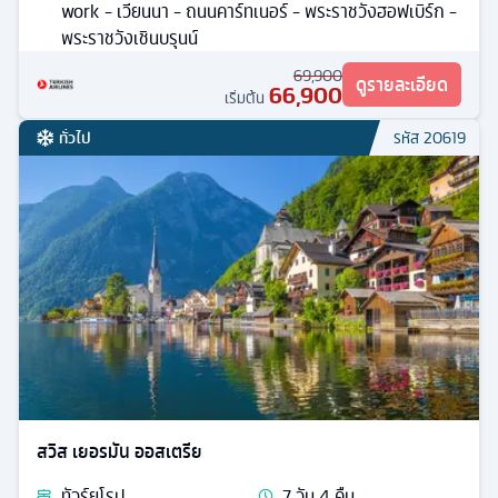
work - เวียนนา - ถนนคาร์ทเนอร์ - พระราชวังฮอฟเบิร์ก -
พระราชวังเชินบรุนน์
69,900
ดูรายละเอียด
66,900
เริ่มต้น
ทั่วไป
รหัส
20619
สวิส เยอรมัน ออสเตรีย
ทัวร์
ยุโรป
7
วัน
4
คืน