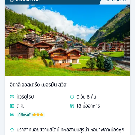
อิตาลี ออสเตรีย เยอรมัน สวิส
ทัวร์
ยุโรป
9
วัน
6
คืน
ต.ค.
18
มื้ออาหาร
ที่พักระดับ
ปราสาทนอยชวานสไตน์ ทะเลสาบมิสุริน่า หอนาฬิกาเมืองซุก