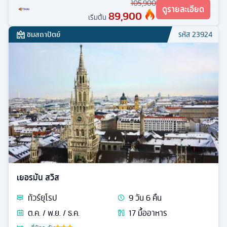
105,900
ดูรายละเอียด
89,900
เริ่มต้น
ชมสถาปัตย์
รหัส
23924
เยอรมัน สวิส
ทัวร์
ยุโรป
9
วัน
6
คืน
ต.ค. / พ.ย. / ธ.ค.
17
มื้ออาหาร