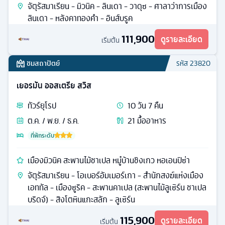
จัตุรัสมาเรียน - มิวนิค - ลินเดา - วาดุซ - ศาลาว่าการเมือง
ลินเดา - หลังคาทองคํา - อินส์บรูค
111,900
ดูรายละเอียด
เริ่มต้น
ชมสถาปัตย์
รหัส
23820
เยอรมัน ออสเตรีย สวิส