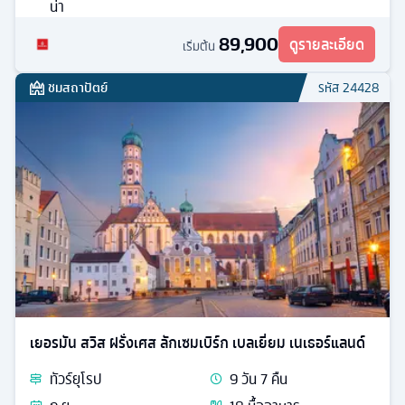
น่า
89,900
ดูรายละเอียด
เริ่มต้น
ชมสถาปัตย์
รหัส
24428
เยอรมัน สวิส ฝรั่งเศส ลักเซมเบิร์ก เบลเยี่ยม เนเธอร์แลนด์
ทัวร์
ยุโรป
9
วัน
7
คืน