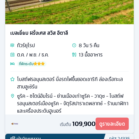
เบลเยี่ยม ฝรั่งเศส สวิส อิตาลี
ทัวร์
ยุโรป
8
วัน
5
คืน
ต.ค. / พ.ย. / ธ.ค.
13
มื้ออาหาร
ที่พักระดับ
โบสถ์ฟรอมุนสเตอร์ นั่งรถไฟขึ้นยอดเขาริกิ ล่องเรือทะเล
สาบลูเซิร์น
ซูริค - ชไตน์อัมไรน์ - ย่านเมืองเก่าซูริค - วาดุซ - โบสถ์ฟ
รอมุนสเตอร์เมืองซูริค - จัตุรัสปาราเดพลาทซ์ - ร้านนาฬิกา
และเครื่องประดับฮูเบอร์
109,900
ดูรายละเอียด
เริ่มต้น
เน้นวัฒนธรรม
รหัส
24335