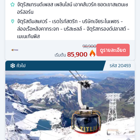
จัตุรัสแกรนด์เพลส เพลินไลน์ เอาคส์บวร์ค ยอดเขาสแตนเซ
อร์ฮอร์น
จัตุรัสดัมสแควร์ - เรดไรท์สตรีท - บริษัทเจียระไนเพชร -
ล่องเรือหลังคากระจก - บรัสเซลล์ - จัตุรัสกรองด์ปลาสต์ -
เมเนเก้นพีส
98,900
ดูรายละเอียด
85,900
เริ่มต้น
ทั่วไป
รหัส
20493