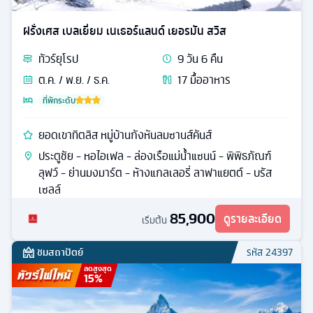
ฝรั่งเศส เบลเยี่ยม เนเธอร์แลนด์ เยอรมัน สวิส
ทัวร์
ยุโรป
9
วัน
6
คืน
ต.ค. / พ.ย. / ธ.ค.
17
มื้ออาหาร
ที่พักระดับ
ยอดเขาทิตลิส หมู่บ้านกังหันลมซานส์คันส์
ประตูชัย - หอไอเฟล - ล่องเรือแม่น้ำแซนน์ - พิพิธภัณฑ์
ลุฟว์ - ย่านมงมาร์ต - ห้างแกลเลอรี่ ลาฟาแยตต์ - บรัส
เซลล์
85,900
ดูรายละเอียด
เริ่มต้น
ชมสถาปัตย์
รหัส
24397
ลดสูงสุด
15
%