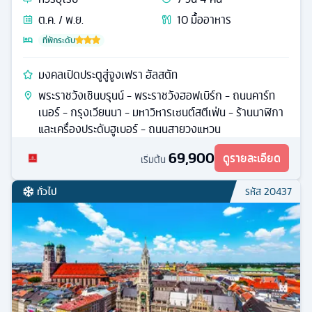
ต.ค. / พ.ย.
10
มื้ออาหาร
ที่พักระดับ
มงคลเปิดประตูสู่จูงเฟรา ฮัลสตัท
พระราชวังเชินบรุนน์ - พระราชวังฮอฟเบิร์ก - ถนนคาร์ท
เนอร์ - กรุงเวียนนา - มหาวิหารเซนต์สตีเฟ่น - ร้านนาฬิกา
และเครื่องประดับฮูเบอร์ - ถนนสายวงแหวน
69,900
ดูรายละเอียด
เริ่มต้น
ทั่วไป
รหัส
20437