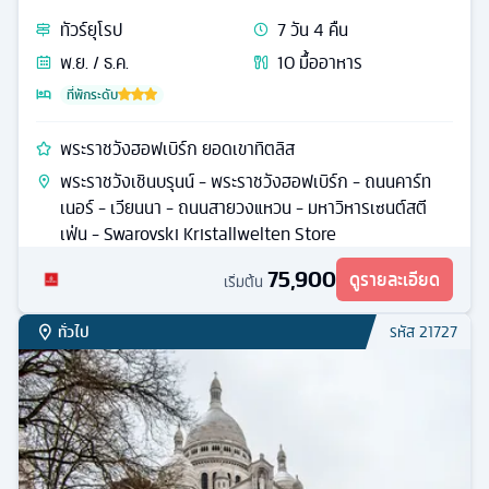
ทัวร์
ยุโรป
7
วัน
4
คืน
พ.ย. / ธ.ค.
10
มื้ออาหาร
ที่พักระดับ
พระราชวังฮอฟเบิร์ก ยอดเขาทิตลิส
พระราชวังเชินบรุนน์ - พระราชวังฮอฟเบิร์ก - ถนนคาร์ท
เนอร์ - เวียนนา - ถนนสายวงแหวน - มหาวิหารเซนต์สตี
เฟ่น - Swarovski Kristallwelten Store
75,900
ดูรายละเอียด
เริ่มต้น
ทั่วไป
รหัส
21727