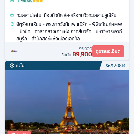
ที่พักระดับ
ทะเลสาบโคโม เมืองมิวนิค ล่องเรือชมวิวทะเลสาบลูเซิร์น
จัตุรัสมาเรียน - พระราชวังนิมเฟนเบิร์ก - พิพิธภัณฑ์BMW
- มิวนิค - ศาลากลางเก่าแห่งเอาคส์บวร์ค - มหาวิหารเอาก์
สบูร์ก - สำนักสงฆ์แห่งเมืองเอททัล
95,900
ดูรายละเอียด
89,900
เริ่มต้น
ทั่วไป
รหัส
20814