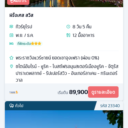
💳
ผ่อน 0%
ฝรั่งเศส สวิส
ทัวร์
ยุโรป
8
วัน
5
คืน
พ.ย. / ธ.ค.
12
มื้ออาหาร
ที่พักระดับ
พระราชวังแวร์ซายน์ ยอดเขาจุงเฟรา (ผ่อน 0%)
ชไตน์อัมไรน์ - ซูริค - โบสถ์ฟรอมุนสเตอร์เมืองซูริค - จัตุรัส
ปาราเดพลาทซ์ - รัปเปอร์สวิว - อินเทอร์ลาเคน - กรินเดอร์
วาล
89,900
ดูรายละเอียด
เริ่มต้น
ทั่วไป
รหัส
23340