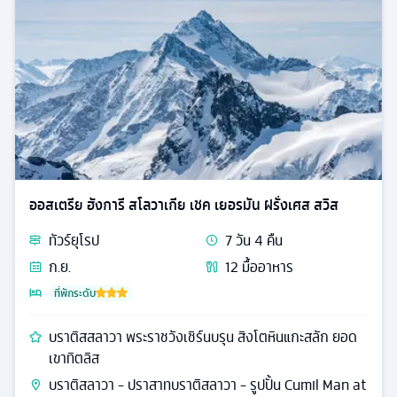
ออสเตรีย ฮังการี สโลวาเกีย เชค เยอรมัน ฝรั่งเศส สวิส
ทัวร์
ยุโรป
7
วัน
4
คืน
ก.ย.
12
มื้ออาหาร
ที่พักระดับ
บราติสสลาวา พระราชวังเชิร์นบรุน สิงโตหินแกะสลัก ยอด
เขาทิตลิส
บราติสลาวา - ปราสาทบราติสลาวา - รูปปั้น Cumil Man at