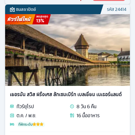
ชมสถาปัตย์
รหัส
24414
ลดสูงสุด
13
%
เยอรมัน สวิส ฝรั่งเศส ลักเซมเบิร์ก เบลเยี่ยม เนเธอร์แลนด์
ทัวร์
ยุโรป
8
วัน
6
คืน
ต.ค. / พ.ย.
16
มื้ออาหาร
ที่พักระดับ