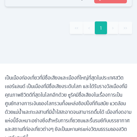
ทัวร์
ยุโรป
10
วัน
7
คืน
ต.ค. / พ.ย. / ธ.ค.
21
มื้ออาหาร
ที่พักระดับ
เมืองมิวนิค สะพานไม้ชาเปล หมู๋บ้านชิงเกว หอเอนปิซ่า
จัตุรัสมาเรียน - โอเบอร์อัมเมอร์เกา - สำนักสงฆ์แห่งเมือง
เอททัล - เมืองซูริค - สะพานคาเปล (สะพานไม้ลูเซิร์น ชาเปล
บริดจ์) - สิงโตหินแกะสลัก - ลูเซิร์น
115,900
ดูรายละเอียด
เริ่มต้น
‹‹
‹
1
›
››