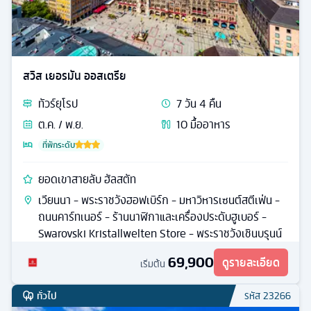
สวิส เยอรมัน ออสเตรีย
ทัวร์
ยุโรป
7
วัน
4
คืน
ต.ค. / พ.ย.
10
มื้ออาหาร
ที่พักระดับ
ยอดเขาสายลับ ฮัลสตัท
เวียนนา - พระราชวังฮอฟเบิร์ก - มหาวิหารเซนต์สตีเฟ่น -
ถนนคาร์ทเนอร์ - ร้านนาฬิกาและเครื่องประดับฮูเบอร์ -
Swarovski Kristallwelten Store - พระราชวังเชินบรุนน์
69,900
ดูรายละเอียด
เริ่มต้น
ทั่วไป
รหัส
23266