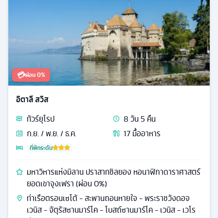
💳
ผ่อน 0%
อิตาลี สวิส
ทัวร์
ยุโรป
8
วัน
5
คืน
ก.ย. / พ.ย. / ธ.ค.
17
มื้ออาหาร
ที่พักระดับ
มหาวิหารแห่งมิลาน ปราสาทชิลยอง หอนาฬิกาดาราศาสตร์
ยอดเขาจุงเฟรา (ผ่อน 0%)
ท่าเรือตรอนเซโต้ - สะพานถอนหายใจ - พระราชวังดอจ
เวนิส - จัตุรัสซานมาร์โค - โบสถ์ซานมาร์โค - เวนิส - เวโร