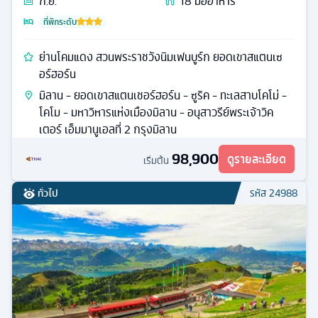
ก.ย.
18
มื้ออาหาร
ที่พักระดับ
ย่านโคมแดง สวนพระราชวังนิมเฟนบูร์ก ยอดเขาสแตนเซ
อร์ฮอร์น
มิลาน - ยอดเขาสแตนเชอร์ฮอร์น - ซูริค - ทะเลสาบโคโม่ -
โคโม - มหาวิหารแห่งเมืองมิลาน - อนุสาวรีย์พระเจ้าวิค
เตอร์ เอ็มมานูเอลที่ 2 กรุงมิลาน
98,900
ดูรายละเอียด
เริ่มต้น
ทั่วไป
รหัส
24988