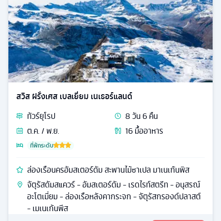
สวิส ฝรั่งเศส เบลเยี่ยม เนเธอร์แลนด์
ทัวร์
ยุโรป
8
วัน
6
คืน
ต.ค. / พ.ย.
16
มื้ออาหาร
ที่พักระดับ
ล่องเรือนครอัมสเตอร์ดัม สะพานไม้ซาเปล มาเนเก้นพิส
จัตุรัสดัมสแควร์ - อัมสเตอร์ดัม - เรดไรท์สตรีท - อนุสรณ์
อะโตเมี่ยม - ล่องเรือหลังคากระจก - จัตุรัสกรองด์ปลาสต์
- เมเนเก้นพีส