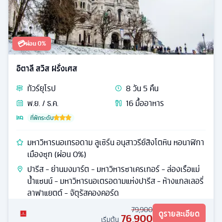
💳
ผ่อน 0%
อิตาลี สวิส ฝรั่งเศส
ทัวร์
ยุโรป
8
วัน
5
คืน
พ.ย. / ธ.ค.
16
มื้ออาหาร
ที่พักระดับ
มหาวิหารนอเทรอดาม ลูเซิร์น อนุสาวรีย์สิงโตหิน หอนาฬิกา
เมืองซุก (ผ่อน 0%)
ปารีส - ย่านมงมาร์ต - มหาวิหารซาเครเกอร์ - ล่องเรือแม่
น้ำแซนน์ - มหาวิหารนอเตรอดามแห่งปารีส - ห้างแกลเลอรี่
ลาฟาแยตต์ - จัตุรัสคองคอร์ด
79,900
ดูรายละเอียด
76,900
เริ่มต้น