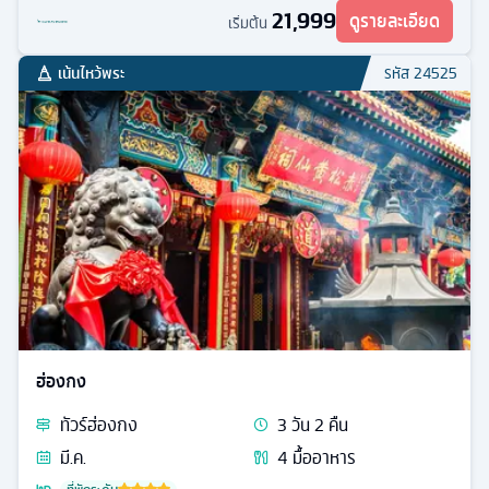
21,999
ดูรายละเอียด
เริ่มต้น
เน้นไหว้พระ
รหัส
24525
ฮ่องกง
ทัวร์
ฮ่องกง
3
วัน
2
คืน
มี.ค.
4
มื้ออาหาร