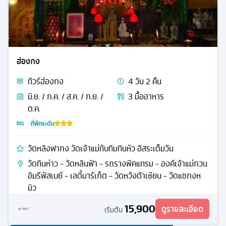
ฮ่องกง
ทัวร์
ฮ่องกง
4
วัน
2
คืน
มิ.ย. / ก.ค. / ส.ค. / ก.ย. /
3
มื้ออาหาร
ต.ค.
ที่พักระดับ
วัดหลิงฟากง วัดเจ้าแม่ทับทิมทินหัว อิสระเต็มวัน
วัดทินห่าว - วัดหลินฟ้า - รถรางพีคแทรม - องค์เจ้าแม่กวน
อิมรีพัสเบย์ - เลดี้มาร์เก็ต - วัดหวังต้าเซียน - วัดแชกงห
มิว
15,900
ดูรายละเอียด
เริ่มต้น