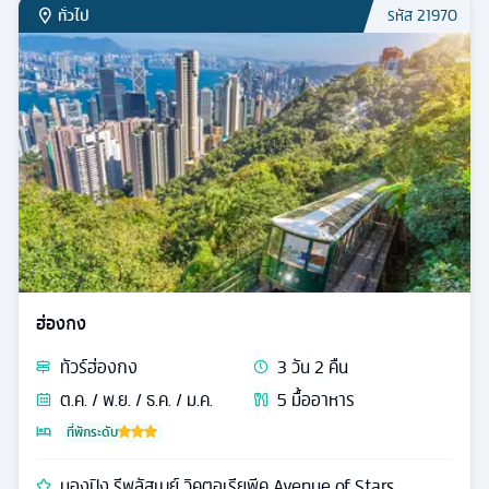
ทั่วไป
รหัส
21970
ฮ่องกง
ทัวร์
ฮ่องกง
3
วัน
2
คืน
ต.ค. / พ.ย. / ธ.ค. / ม.ค.
5
มื้ออาหาร
ที่พักระดับ
นองปิง รีพลัสเบย์ วิคตอเรียพีค Avenue of Stars