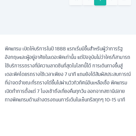
พีคแทรม เปิดให้บริการในปี 1888 แรกเริ่มมีขึ้นสำหรับผู้ว่าการรัฐ
อังกฤษและผู้อยู่อาศัยในเดอะพีคเท่านั้น แต่ปัจจุบันไม่ว่าใครก็สามารถ
ใช้บริการรถรางที่มีความลาดชันที่สุดในโลกนี้ได้ การเดินทางขึ้นสู่
เดอะพีคโดยรถรางใช้เวลาเพียง 7 นาที แถมยังได้สัมผัสประสบการณ์
ที่น่าจดจำขณะที่รถรางไต่ขึ้นไปผ่านวิวทิวทัศน์อันเหลือเชื่อ พีคแทรม
เปิดทำการตั้งแต่ 7 โมงเช้าถึงเที่ยงคืนทุกวัน ออกจากสถานีปลาย
ทางพีคแทรมด้านล่างตรงถนนการ์เด้นในเซ็นทรัลทุกๆ 10-15 นาที