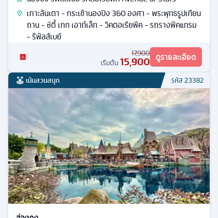
เกาะลันเตา - กระเช้านองปิง 360 องศา - พระพุทธรูปเทียน
ถาน - ซิตี้ เกท เอาท์เล็ท - วิคตอเรียพีค - รถรางพีคแทรม
- รีพัลส์เบย์
17,900
ดูรายละเอียด
15,900
เริ่มต้น
เน้นสวนสนุก
รหัส
23382
ฮ่องกง