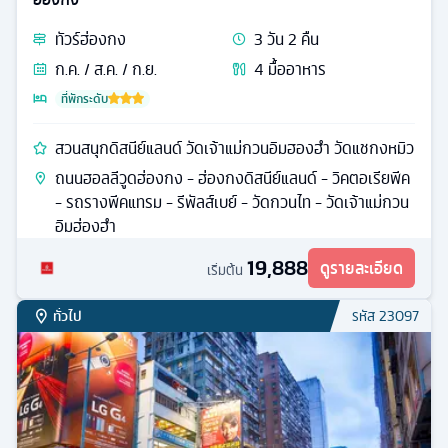
ทัวร์
ฮ่องกง
3
วัน
2
คืน
ก.ค. / ส.ค. / ก.ย.
4
มื้ออาหาร
ที่พักระดับ
สวนสนุกดิสนีย์แลนด์ วัดเจ้าแม่กวนอิมฮองฮำ วัดแชกงหมิว
ถนนฮอลลีวูดฮ่องกง - ฮ่องกงดิสนีย์แลนด์ - วิคตอเรียพีค
- รถรางพีคแทรม - รีพัลส์เบย์ - วัดกวนไท - วัดเจ้าแม่กวน
อิมฮ่องฮำ
19,888
ดูรายละเอียด
เริ่มต้น
ทั่วไป
รหัส
23097