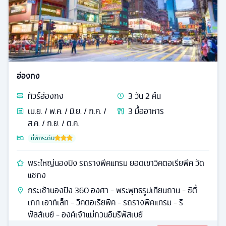
ฮ่องกง
ทัวร์
ฮ่องกง
3
วัน
2
คืน
เม.ย. / พ.ค. / มิ.ย. / ก.ค. /
3
มื้ออาหาร
ส.ค. / ก.ย. / ต.ค.
ที่พักระดับ
พระใหญ่นองปิง รถรางพีคแทรม ยอดเขาวิคตอเรียพีค วัด
แชกง
กระเช้านองปิง 360 องศา - พระพุทธรูปเทียนถาน - ซิตี้
เกท เอาท์เล็ท - วิคตอเรียพีค - รถรางพีคแทรม - รี
พัลส์เบย์ - องค์เจ้าแม่กวนอิมรีพัสเบย์