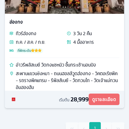
ฮ่องกง
ทัวร์
ฮ่องกง
3
วัน
2
คืน
ก.ค. / ส.ค. / ก.ย.
4
มื้ออาหาร
ที่พักระดับ
อ่าวรีพลัสเบย์ วัดกงแชหมิว ขึ้นกระเช้านอนปิง
สะพานแขวนซิงหมา - ถนนฮอลลีวูดฮ่องกง - วิคตอเรียพีค
- รถรางพีคแทรม - รีพัลส์เบย์ - วัดกวนไท - วัดเจ้าแม่กวน
อิมฮองฮัม
28,999
ดูรายละเอียด
เริ่มต้น
‹‹
‹
1
›
››