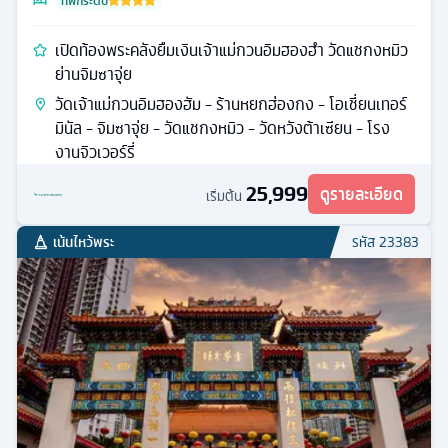
ที่พักระดับ
เปิดท้องพระคลังยืมเงินเจ้าแม่กวนอิมฮองฮำ วัดแชกงหมิว
ย่านจิมซาจุ่ย
วัดเจ้าแม่กวนอิมฮองฮัม - ร้านหยกฮ่องกง - โอเชี่ยนเทอร์
มินัล - จิมซาจุ่ย - วัดแชกงหมิว - วัดหวังต้าเซียน - โรง
งานจิวเวอร์รี่
25,999
ดูรายละเอียด
เริ่มต้น
เน้นไหว้พระ
รหัส
23383