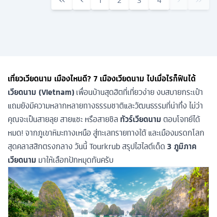
‹‹
‹
1
2
3
4
›
››
เที่ยวเวียดนาม เมืองไหนดี? 7 เมืองเวียดนาม ไปเมื่อไรก็ฟินได้
เวียดนาม (Vietnam)
เพื่อนบ้านสุดฮิตที่เที่ยวง่าย งบสบายกระเป๋า
แถมยังมีความหลากหลายทางธรรมชาติและวัฒนธรรมที่น่าทึ่ง ไม่ว่า
คุณจะเป็นสายลุย สายแชะ หรือสายชิล
ทัวร์เวียดนาม
ตอบโจทย์ได้
หมด! จากภูเขาหิมะทางเหนือ สู่ทะเลทรายทางใต้ และเมืองมรดกโลก
สุดคลาสสิกตรงกลาง วันนี้ Tourkrub สรุปไฮไลต์เด็ด
3 ภูมิภาค
เวียดนาม
มาให้เลือกปักหมุดกันครับ