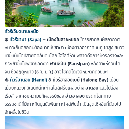
ทัวร์เวียดนามเหนือ
❄️
ทัวร์ซาปา (Sapa)
– เมืองในสายหมอก
ใครอยากสัมผัสอากาศ
หนาวเย็นตลอดปีต้องมาที่นี่!
ซาปา
เมืองตากอากาศบนภูเขาสูง ชมวิว
นาขั้นบันไดที่สวยติดอันดับโลก ไฮไลต์ห้ามพลาดคือการนั่งรถรางและ
กระเช้าขึ้นไปพิชิตยอดเขา
ฟานซิปัน (Fansipan)
หลังคาแห่งอินโด
จีน ช่วงฤดูหนาว (ธ.ค.-ม.ค.) อาจโชคดีได้เจอหิมะตกด้วยนะ!
⛵
ทัวร์ฮานอย (Hanoi)
& ทัวร์ฮาลองเบย์ (Halong Bay)
เยือน
เมืองหลวงที่มีเสน่ห์ตึกเก่าสไตล์ฝรั่งเศสอย่าง
ฮานอย
แล้วไปล่อง
เรือสำราญชมความมหัศจรรย์ของ
อ่าวฮาลอง
มรดกโลกทาง
ธรรมชาติที่มีเกาะหินปูนนับพันเกาะโผล่พ้นน้ำ เป็นจุดเช็คอินที่ต้องไป
สักครั้งในชีวิต