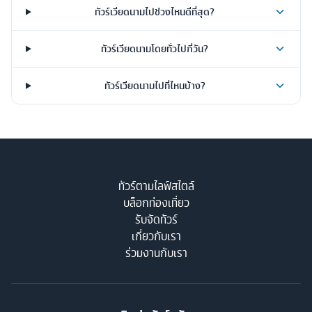
ทัวร์เวียดนามไปช่วงไหนดีที่สุด?
จากดานัง คุณจะได้พบกับ
เมืองเก่าฮอยอัน
มรดกโลกที่มีเอกลักษณ์
ด้วยบ้านเรือนสีเหลืองสดใส ประดับประดาด้วยโคมไฟหลากสี ยาม
ทัวร์เวียดนามโดยทั่วไปกี่วัน?
ค่ำคืนสวยงามโรแมนติกมาก ห้ามพลาดกิจกรรมล่องเรือกระด้งที่หมู่
บ้านกั๊มทาน สนุกและตื่นเต้นสุดๆ
ทัวร์เวียดนามไปที่ไหนบ้าง?
ทัวร์ตามไลฟ์สไตล์
บล็อกท่องเที่ยว
รับจัดทัวร์
เกี่ยวกับเรา
ร่วมงานกับเรา