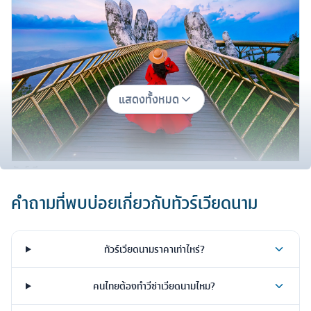
แสดงทั้งหมด
ทัวร์เวียดนามกลาง
🏰
ทัวร์ดานัง (Danang)
& บานาฮิลล์ (Ba Na Hills)
แลนด์มาร์ค
คำถามที่พบบ่อยเกี่ยวกับ
ทัวร์เวียดนาม
ยอดฮิตตลอดกาล ต้องยกให้
บานาฮิลล์
หมู่บ้านฝรั่งเศสบนยอดเขาที่
มีอากาศเย็นสบายตลอดปี ถ่ายรูปกับ
สะพานมือสีทอง (Golden
Bridge)
สวนดอกไม้ และสนุกสุดเหวี่ยงในสวนสนุก Fantasy Park
ทัวร์เวียดนามราคาเท่าไหร่?
แนะนำโปรแกรม
ทัวร์เวียดนาม 4 วัน 3 คืน
พักบนบานาฮิลล์ 1 คืน
คนไทยต้องทำวีซ่าเวียดนามไหม?
เพื่อดื่มด่ำบรรยากาศทั้งกลางวันและกลางคืน
🏮
ทัวร์ฮอยอัน (Hoi An)
– เมืองสีเหลืองมัสตาร์ด
เพียง 1 ชั่วโมง