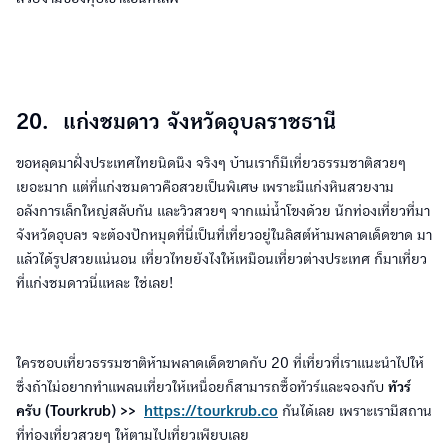
20. แก่งชมดาว จังหวัดอุบลราชธานี
ขอหลุดมาฝั่งประเทศไทยนิดนึง จริงๆ บ้านเราก็มีเที่ยวธรรมชาติสวยๆ
เยอะมาก แต่ที่แก่งชมดาวคือสวยเป็นพิเศษ เพราะมีแก่งหินสวยงาม
อลังการเล็กใหญ่สลับกัน และวิวสวยๆ จากแม่น้ำโขงด้วย นักท่องเที่ยวที่มา
จังหวัดอุบลฯ จะต้องปักหมุดที่นี่เป็นที่เที่ยวอยู่ในลิสต์ห้ามพลาดเด็ดขาด มา
แล้วได้รูปสวยแน่นอน เที่ยวไทยยังไงให้เหมือนเที่ยวต่างประเทศ ก็มาเที่ยว
ที่แก่งชมดาวนี่แหละ ใช่เลย!
ใครชอบเที่ยวธรรมชาติห้ามพลาดเด็ดขาดกับ 20 ที่เที่ยวที่เราแนะนำไปให้
ซึ่งถ้าไม่อยากทำแพลนเที่ยวให้เหนื่อยก็สามารถซื้อทัวร์และจองกับ
ทัวร์
ครับ (Tourkrub) >>
https://tourkrub.co
กันได้เลย เพราะเรามีสถาน
ที่ท่องเที่ยวสวยๆ ให้ตามไปเที่ยวเพียบเลย