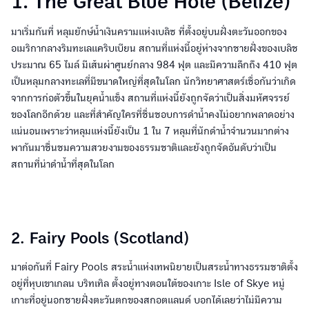
1. The Great Blue Hole (Belize)
มาเริ่มกันที่ หลุมยักษ์น้ำเงินครามแห่งเบลิซ ที่ตั้งอยู่บนฝั่งตะวันออกของ
อเมริกากลางริมทะเลแคริบเบียน สถานที่แห่งนี้อยู่ห่างจากชายฝั่งของเบลิช
ประมาณ 65 ไมล์ มีเส้นผ่าศูนย์กลาง 984 ฟุต และมีความลึกถึง 410 ฟุต
เป็นหลุมกลางทะเลที่มีขนาดใหญ่ที่สุดในโลก นักวิทยาศาสตร์เชื่อกันว่าเกิด
จากการก่อตัวขึ้นในยุคน้ำแข็ง สถานที่แห่งนี้ยังถูกจัดว่าเป็นสิ่งมหัศจรรย์
ของโลกอีกด้วย และที่สำคัญใครที่ชื่นชอบการดำน้ำคงไม่อยากพลาดอย่าง
แน่นอนเพราะว่าหลุมแห่งนี้ยังเป็น 1 ใน 7 หลุมที่นักดำน้ำจำนวนมากต่าง
พากันมาชื่นชมความสวยงามของธรรมชาติและยังถูกจัดอันดับว่าเป็น
สถานที่น่าดำน้ำที่สุดในโลก
2. Fairy Pools (Scotland)
มาต่อกันที่ Fairy Pools สระน้ำแห่งเทพนิยายเป็นสระน้ำทางธรรมชาติตั้ง
อยู่ที่หุบเขาเกลน บริทเทิล ตั้งอยู่ทางตอนใต้ของเกาะ Isle of Skye หมู่
เกาะที่อยู่นอกชายฝั่งตะวันตกของสกอตแลนด์ บอกได้เลยว่าไม่มีความ