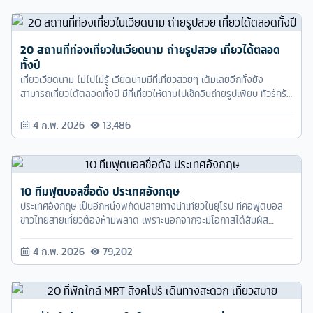
20 สถานที่ท่องเที่ยวในเวียดนาม ถ่ายรูปสวย เที่ยวได้ตลอด
ทั้งปี
เที่ยวเวียดนาม ไม่ไปไม่รู้ เวียดนามมีที่่เที่ยวสวยๆ เต็มเลยอีกทั้งยัง
สามารถเที่ยวได้ตลอดทั้งปี มีที่เที่ยวให้ตามไปเช็คอินถ่ายรูปเพียบ ทัวร์ครับ
ลิสต์มาให้พร้อมถึง 20 ที่เที่ยวเวียดนามตามไปได้ตลอดทั้งปี
4 ก.พ. 2026
13,486
10 ทีมฟุตบอลชื่อดัง ประเทศอังกฤษ
ประเทศอังกฤษ เป็นอีกหนึ่งพิกัดปลายทางน่าเที่ยวในยุโรป ที่คอฟุตบอล
ชาวไทยสายเที่ยวต้องห้ามพลาด เพราะนอกจากจะมีโอกาสได้สัมผัส
ประสบการณ์การเชียร์ฟุตบอลพรีเมียร์ลีก (Premium League) สด ๆ
แบบติดขอบสนามจริง ๆ แล้ว ยังได้เที่ยวเมืองผู้ดีที่มีวิวสวย ๆ วัฒนธรรม
4 ก.พ. 2026
79,202
เก่าแก่สุดคลาสสิคที่มีมาอย่างช้านานไปพร้อม ๆ กันในคราวเดียวอีกด้วย
เรียกว่ามาครั้งเดียวได้สองต่อเลย คุ้มสุด ๆ