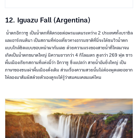
12. Iguazu Fall (Argentina)
น้ำตกอีกวาซู เป็นน้ำตกที่ติดรอยต่อพรมแดนระหว่าง 2 ประเทศทั้งบราซิล
และอาร์เจนตินา เป็นสถานที่ท่องเที่ยวทางธรรมชาติที่นี่จะได้ชมวิวน้ำตก
แบบใกล้ชิดแบบขอบหน้าผากันเลย ด้วยความแรงของสายน้ำที่ไหลมาจน
เกิดเป็นน้ำตกขนาดใหญ่ มีความยาวกว่า 4 กิโลเมตร สูงกว่า 269 ฟุต ชาว
พื้นเมืองเรียกสถานที่แห่งนี้ว่า อีกวาซู ซึ่งแปลว่า สายน้ำอันยิ่งใหญ่ เป็น
ภาษาของชนเผ่าพื้นเมืองดั่งเดิม ส่วนเรื่องความสวยนั้นไม่ต้องพูดเลยอยาก
ให้ลองมาสัมผัสด้วยตัวเองดูจะได้รู้ว่าสมคมเคลมแค่ไหน