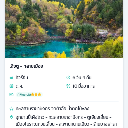
เฉิงตู + หลายเมือง
ทัวร์
จีน
6
วัน
4
คืน
ต.ค.
10
มื้ออาหาร
ที่พักระดับ
ทะเลสาบราชามังกร วัดต้าฉือ น้ำตกไป๋หลง
อุทยานปี้เผิงโกว - ทะเลสาบราชามังกร - ตูเจียงเอี้ยน -
เมืองโบราณกวนเสี้ยน - สะพานหนานเฉียว - ร้านยางพารา