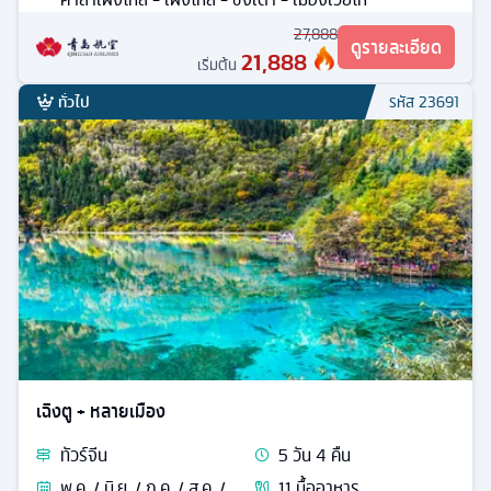
27,888
ดูรายละเอียด
21,888
เริ่มต้น
ทั่วไป
รหัส
23691
เฉิงตู + หลายเมือง
ทัวร์
จีน
5
วัน
4
คืน
พ.ค. / มิ.ย. / ก.ค. / ส.ค. /
11
มื้ออาหาร