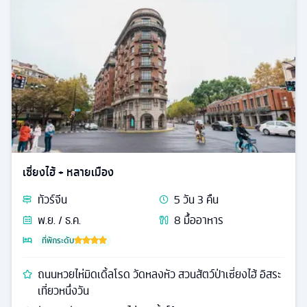
เซี่ยงไฮ้ + หลายเมือง
ทัวร์
จีน
5
วัน
3
คืน
พ.ย. / ธ.ค.
8
มื้ออาหาร
ที่พักระดับ
ถนนหวยไห่มิดเดิ้ลโรด วัดหลงหัว สวนสัตว์ป่าเซี่ยงไฮ้ อิสระ
เที่ยวหนึ่งวัน