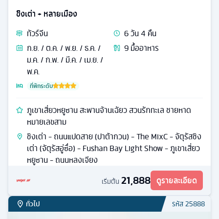
ชิงเต่า + หลายเมือง
ทัวร์
จีน
6
วัน
4
คืน
ก.ย. / ต.ค. / พ.ย. / ธ.ค. /
9
มื้ออาหาร
ม.ค. / ก.พ. / มี.ค. / เม.ย. /
พ.ค.
ที่พักระดับ
ภูเขาเสี่ยวหยูซาน สะพานจ้านเฉัยว สวนรักทะเล ชายหาด
หมายเลขสาม
ชิงเต่า - ถนนแปดสาย (ปาต้ากวน) - The MixC - จัตุรัสชิง
เต่า (จัตุรัสอู่ซื่อ) - Fushan Bay Light Show - ภูเขาเสี่ยว
หยูซาน - ถนนหลงเจียง
21,888
ดูรายละเอียด
เริ่มต้น
ทั่วไป
รหัส
25888