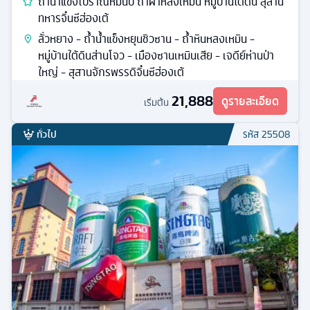
ถ้ำน้ำแข็งโบราณหมื่นปี ถ้ำผาหลงเหมิน หมู่บ้านใต้ดิน สุสาน
ทหารจิ๋นซีฮ่องเต้
ลั่วหยาง - ถ้ำน้ำแข็งหยุนชิวซาน - ถ้ำหินหลงเหมิน -
หมู่บ้านใต้ดินส่านโจว - เมืองซานเหมินเสีย - เจดีย์ห่านป่า
ใหญ่ - สุสานจักรพรรดิจิ๋นซีฮ่องเต้
21,888
ดูรายละเอียด
เริ่มต้น
ทั่วไป
รหัส
25508