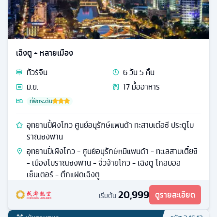
เฉิงตู + หลายเมือง
ทัวร์
จีน
6
วัน
5
คืน
มิ.ย.
17
มื้ออาหาร
ที่พักระดับ
อุทยานปี้ผิงโกว ศูนย์อนุรักษ์แพนด้า ทะสาบเต๋อซี ประตูโบ
ราณซงพาน
อุทยานปี้เผิงโกว - ศูนย์อนุรักษ์หมีแพนด้า - ทะเลสาบเตี๋ยซี
- เมืองโบราณซงพาน - จิ่วจ้ายโกว - เฉิงตู โกลบอล
เซ็นเตอร์ - ตึกแฝดเฉิงตู
20,999
ดูรายละเอียด
เริ่มต้น