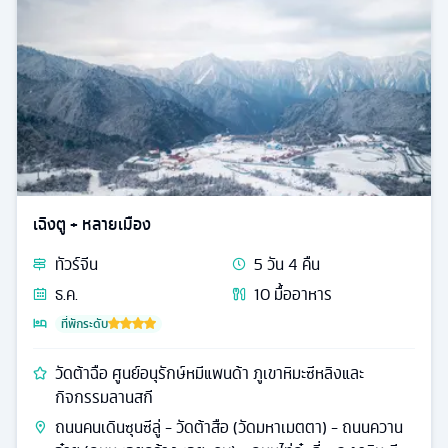
เฉิงตู + หลายเมือง
ทัวร์
จีน
5
วัน
4
คืน
ธ.ค.
10
มื้ออาหาร
ที่พักระดับ
วัดต้าฉือ ศูนย์อนุรักษ์หมีแพนด้า ภูเขาหิมะซีหลิงและ
กิจกรรมลานสกี
ถนนคนเดินซุนซีลู่ - วัดต้าสือ (วัดมหาเมตตา) - ถนนควาน