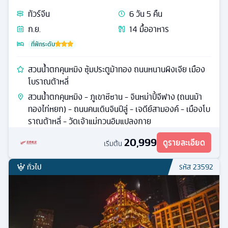
ทัวร์
จีน
6
วัน
5
คืน
ก.ย.
14
มื้ออาหาร
ที่พักระดับ
สวนน้ำตกคุนหมิง ซุ้มประตูม้าทอง ถนนหนานผิงเจีย เมือง
โบราณต้าหลี่
สวนน้ำตกคุนหมิง - ภูเขาซีซาน - จินหม่าปี้จีฟาง (ถนนม้า
ทองไก่หยก) - ถนนคนเดินจินปีลู่ - เจดีย์สามองค์ - เมืองโบ
ราณต้าหลี่ - วัดเจ้าแม่กวนอิมแปลงกาย
20,999
ดูรายละเอียด
เริ่มต้น
ทั่วไป
รหัส
23592