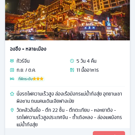
ฉงชิ่ง + หลายเมือง
ทัวร์
จีน
5
วัน
4
คืน
ก.ย. / ต.ค.
11
มื้ออาหาร
ที่พักระดับ
นั่งรถไฟความเร็วสูง ล่องเรือมังกรแม่น้ำก้งสุ่ย อุทยานเขา
ผิงซาน ถนนคนเดินเจียฟางเป่ย
วัดหลัวฮั่นซื่อ - ตึก 22 ชั้น - ตึกตะเกียบ - หงหยาต้ง -
รถไฟความเร็วสูงประเทศจีน - ถ้ำเถิงหลง - ล่องแพมังกร
แม่น้ำก้งสุ่ย