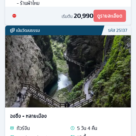
- ร้านผ้าไหม
20,990
ดูรายละเอียด
เริ่มต้น
เน้นวัฒนธรรม
รหัส
25137
ฉงชิ่ง + หลายเมือง
ทัวร์
จีน
5
วัน
4
คืน