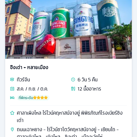
ชิงเต่า + หลายเมือง
ทัวร์
จีน
6
วัน
5
คืน
ส.ค. / ก.ย. / ต.ค.
12
มื้ออาหาร
ที่พักระดับ
ศาลาเผิงไหล ไร่ไวน์คฤหาสน์จางยู่ พิพิธภัณฑ์โรงเบียร์ชิง
เต่า
ถนนเฉาหยาง - ไร่ไวน์ชาโตว์คฤหาสน์จางยู่ - เยียนไถ -
ศาลาเผิงไหล - เผิงไหล - ชิงเต่า - เมืองเว่ยไห่