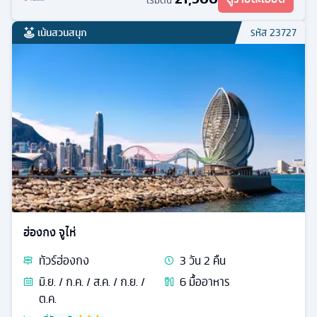
เริ่มต้น
เน้นสวนสนุก
รหัส
23727
ฮ่องกง จูไห่
ทัวร์
ฮ่องกง
3
วัน
2
คืน
มิ.ย. / ก.ค. / ส.ค. / ก.ย. /
6
มื้ออาหาร
ต.ค.