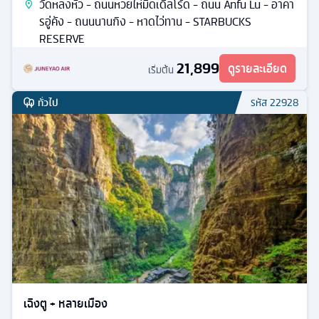
วัดหลงหัว - ถนนหวยไห่มิดเดิ้ลโร้ด - ถนน Anfu Lu - อาคา
รอู่คัง - ถนนนานกิง - หาดไว่ทาน - STARBUCKS
RESERVE
21,899
ดูรายละเอียด
เริ่มต้น
ทั่วไป
รหัส
22928
เฉิงตู + หลายเมือง