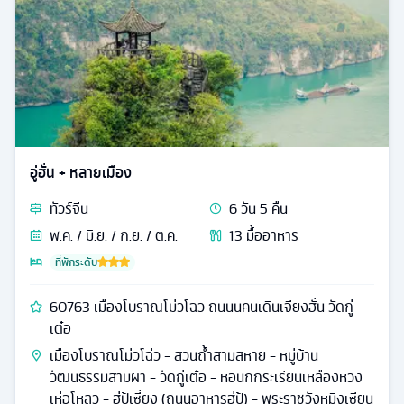
อู่ฮั่น + หลายเมือง
ทัวร์
จีน
6
วัน
5
คืน
พ.ค. / มิ.ย. / ก.ย. / ต.ค.
13
มื้ออาหาร
ที่พักระดับ
60763 เมืองโบราณโม่วโฉว ถนนนคนเดินเจียงฮั่น วัดกู่
เต๋อ
เมืองโบราณโม่วโฉ่ว - สวนถ้ำสามสหาย - หมู่บ้าน
วัฒนธรรมสามผา - วัดกู่เต๋อ - หอนกกระเรียนเหลืองหวง
เห่อโหลว - ฮู่ปู้เซี่ยง (ถนนอาหารฮู่ปู้) - พระราชวังหมิงเซียน