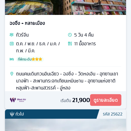
ฉงชิ่ง + หลายเมือง
ทัวร์
จีน
5
วัน
4
คืน
ต.ค. / พ.ย. / ธ.ค. / ม.ค. /
11
มื้ออาหาร
ก.พ. / มี.ค.
ที่พักระดับ
ถนนคนเดินกวนอินเฉียว - ฉงชิ่ง - วัดหงเอิน - อุทยานเขา
นางฟ้า - สะพานกระจกเทียนเหมินซาน - อุทยานแห่งชาติ
หลุมฟ้า-สะพานสวรรค์ - อู่หลง
21,900
ดูรายละเอียด
เริ่มต้น
ทั่วไป
รหัส
25622