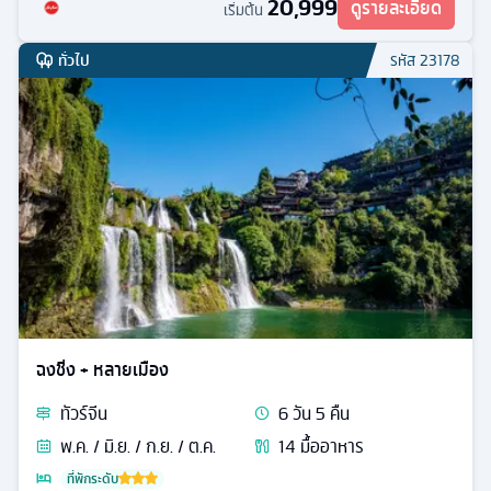
20,999
ดูรายละเอียด
เริ่มต้น
ทั่วไป
รหัส
23178
ฉงชิ่ง + หลายเมือง
ทัวร์
จีน
6
วัน
5
คืน
พ.ค. / มิ.ย. / ก.ย. / ต.ค.
14
มื้ออาหาร
ที่พักระดับ