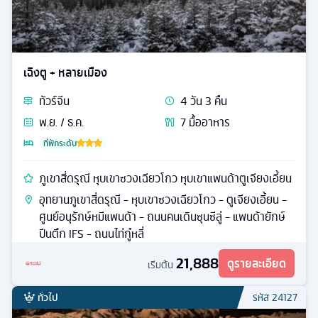
เฉิงตู + หลายเมือง
ทัวร์
จีน
4
วัน
3
คืน
พ.ย. / ธ.ค.
7
มื้ออาหาร
ที่พักระดับ
ภูเขาสี่ดรุณี หุบเขาซวงเฉียวโกว หุบเขาแพนด้าตูเจียงเอี้ยน
อุทยานภูเขาสี่ดรุณี - หุบเขาซวงเฉียวโกว - ตูเจียงเอี้ยน -
ศูนย์อนุรักษ์หมีแพนด้า - ถนนคนเดินซุนซีลู่ - แพนด้ายักษ์
ปีนตึก IFS - ถนนไท่กู๋หลี่
21,888
ดูรายละเอียด
เริ่มต้น
ทั่วไป
รหัส
24127