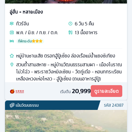
อู่ฮั่น + หลายเมือง
ทัวร์
จีน
6
วัน
5
คืน
พ.ค. / มิ.ย. / ก.ย. / ต.ค.
13
มื้ออาหาร
ที่พักระดับ
หมู่บ้านซานเสีย ตรอกฮู้ปู้เซี่ยง ล่องเรือแม่น้ำแยงซีเกียง
สวนถ้ำสามสหาย - หมู่บ้านวัฒนธรรมสามผา - เมืองโบราณ
โม่วโฉ่ว - พระราชวังหมิงเซียน - วัดกู่เต๋อ - หอนกกระเรียน
เหลืองหวงเห่อโหลว - ฮู่ปู้เซี่ยง (ถนนอาหารฮู่ปู้)
20,999
ดูรายละเอียด
เริ่มต้น
เน้นวัฒนธรรม
รหัส
24387