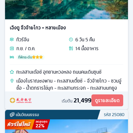
เฉิงตู จิ่วจ้ายโกว + หลายเมือง
ทัวร์
จีน
6
วัน
5
คืน
ก.ย. / ต.ค.
14
มื้ออาหาร
ที่พักระดับ
ทะเลสาบเต๋อซี อุทยานหวงหลง ถนนคนเดินชุนซี
เมืองโบราณซงพาน - ทะเลสาบเตี๋ยซี - จิ่วจ้ายโกว - ชวนจู่
ซื่อ - น้ำตกธารไข่มุก - ทะเลสาบกระจก - ทะเลสาบนกยูง
21,499
ดูรายละเอียด
เริ่มต้น
เน้นวัฒนธรรม
รหัส
25080
ลดสูงสุด
22
%