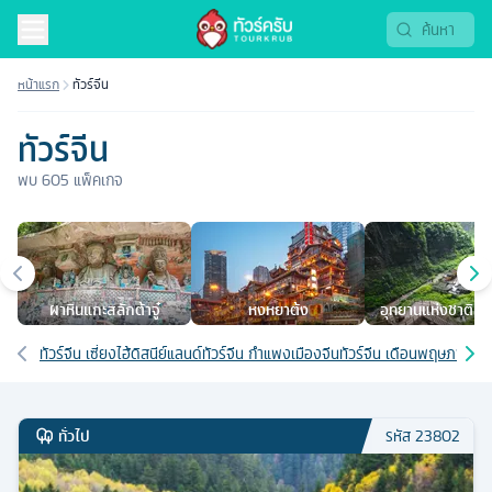
หน้าแรก
ทัวร์จีน
ทัวร์จีน
พบ
605
แพ็คเกจ
เมืองยอดนิยม
ผาหินแกะสลักต้าจู๋
หงหยาต้ง
อุทยานแห่งชาติหลุ
สะพานสวรรค
เส้นทางที่เกี่ยวข้อง
ทัวร์จีน เซี่ยงไฮ้ดิสนีย์แลนด์
ทัวร์จีน กำแพงเมืองจีน
ทัวร์จีน เดือนพฤษภาคม
ท
ทั่วไป
รหัส
23802