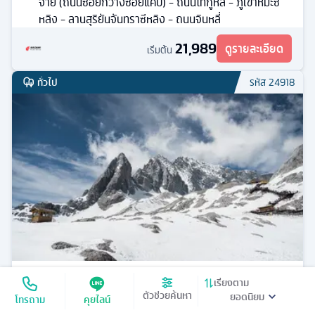
จ๋าย (ถนนซอยกว้างซอยแคบ) - ถนนไท่กู๋หลี่ - ภูเขาหิมะซี
หลิง - ลานสุริยันจันทราซีหลิง - ถนนจินหลี่
21,989
ดูรายละเอียด
เริ่มต้น
ทั่วไป
รหัส
24918
คุนหมิง + หลายเมือง
เรียงตาม
ตัวช่วยค้นหา
โทรถาม
คุยไลน์
ทัวร์
จีน
6
วัน
5
คืน