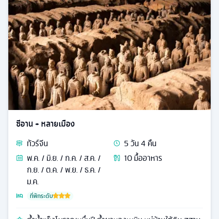
ซีอาน + หลายเมือง
ทัวร์
จีน
5
วัน
4
คืน
พ.ค. / มิ.ย. / ก.ค. / ส.ค. /
10
มื้ออาหาร
ก.ย. / ต.ค. / พ.ย. / ธ.ค. /
ม.ค.
ที่พักระดับ