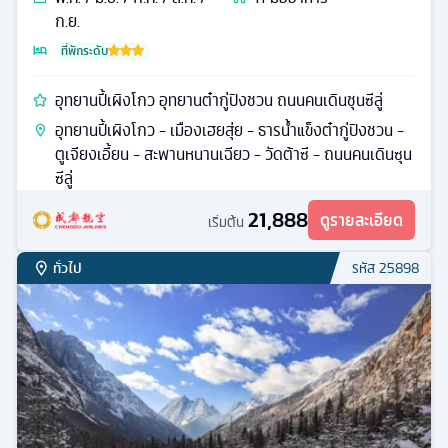
ก.ย.
ที่พักระดับ
อุทยานปี้เผิงโกว อุทยานต๋ากู่ปิงชวน ถนนคนเดินชุนซีลู่
อุทยานปี้เผิงโกว - เมืองเฮยสุ่ย - ธารน้ำแข็งต๋ากู่ปิงชวน -
ตูเจียงเอี้ยน - สะพานหนานเฉียว - วัดต้าซี - ถนนคนเดินซุน
ซีลู่
21,888
ดูรายละเอียด
เริ่มต้น
ทั่วไป
รหัส
25898