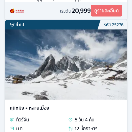
20,999
ดูรายละเอียด
เริ่มต้น
ทั่วไป
รหัส
25276
คุนหมิง + หลายเมือง
ทัวร์
จีน
5
วัน
4
คืน
ม.ค.
12
มื้ออาหาร