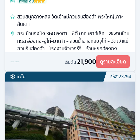
ที่พักระดับ
สวนสนุกฉางหลง วัดเจ้าแม่กวนอิมฮ่องฮำ พระใหญ่เกาะ
ลันเตา
กระเช้านองปิง 360 องศา - ซิตี้ เกท เอาท์เล็ท - สะพานข้าม
ทะเล ฮ่องกง-จูไห่-มาเก๊า - สวนน้ำฉางหลงจูไห่ - วัดเจ้าแม่
กวนอิมฮ่องฮำ - โรงงานจิวเวอร์รี่ - ร้านหยกฮ่องกง
21,900
ดูรายละเอียด
เริ่มต้น
ทั่วไป
รหัส
23794