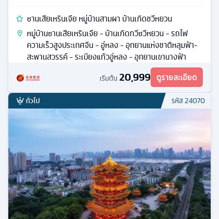
ซานเสียเหรินเจีย หมู่บ้านสามผา บ้านเกิดชวีหยวน
หมู่บ้านซานเสียเหรินเจีย - บ้านเกิดกวีซวีหยวน - รถไฟ
ความเร็วสูงประเทศจีน - อู่หลง - อุทยานแห่งชาติหลุมฟ้า-
สะพานสวรรค์ - ระเบียงแก้วอู่หลง - อุทยานเขานางฟ้า
20,999
ดูรายละเอียด
เริ่มต้น
ทั่วไป
รหัส
24070