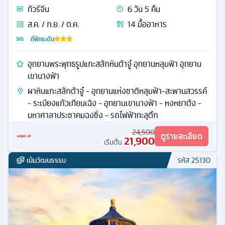
ทัวร์
จีน
6
วัน
5
คืน
ส.ค. / ก.ย. / ต.ค.
14
มื้ออาหาร
ที่พักระดับ
อุทยานพระพุทธรูปแกะสลักหินต้าจู๋ อุทยานหลุมฟ้า อุทยาน
เขานางฟ้า
ผาหินแกะสลักต้าจู๋ - อุทยานแห่งชาติหลุมฟ้า-สะพานสวรรค์
- ระเบียงแก้วเทียนเฉิง - อุทยานเขานางฟ้า - หงหยาต้ง -
มหาศาลาประชาคมฉงชิ่ง - รถไฟฟ้าทะลุตึก
24,500
ดูรายละเอียด
21,900
เริ่มต้น
เน้นวัฒนธรรม
รหัส
25130