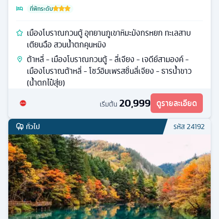
ที่พักระดับ
เมืองโบราณกวนตู้ อุทยานภูเขาหิมะมังกรหยก ทะเลสาบ
เตียนฉือ สวนน้ำตกคุนหมิง
ต้าหลี่ - เมืองโบราณกวนตู้ - ลี่เจียง - เจดีย์สามองค์ -
เมืองโบราณต้าหลี่ - โชว์อิมเพรสชั่นลี่เจียง - ธารน้ำขาว
(น้ำตกไป๋สุ่ย)
20,999
ดูรายละเอียด
เริ่มต้น
ทั่วไป
รหัส
24192