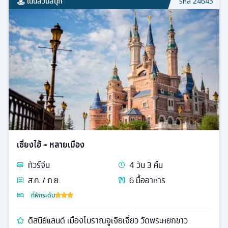
เน้นสวนสนุก
รหัส
24643
เซี่ยงไฮ้ + หลายเมือง
ทัวร์
จีน
4
วัน
3
คืน
ส.ค. / ก.ย.
6
มื้ออาหาร
ที่พักระดับ
ดิสนีย์แลนด์ เมืองโบราณจูเจียเจี่ยว วัดพระหยกขาว