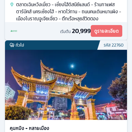
ตลาดเฉินหวังเมี่ยว - เซี่ยงไฮ้ดิสนีย์แลนด์ - ร้านกาแฟส
ตาร์บัคส์ นครเซี่ยงไฮ้ - หาดไว่ทาน - ถนนคนเดินหนานผิง -
เมืองโบราณจูเจียเจี่ยว - ตึกเรือหลุยส์วิตตอง
20,999
ดูรายละเอียด
เริ่มต้น
ทั่วไป
รหัส
22760
คุนหมิง + หลายเมือง