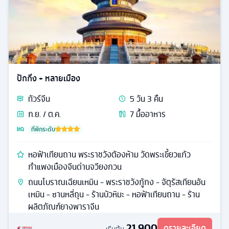
ปักกิ่ง + หลายเมือง
ทัวร์
จีน
5
วัน
3
คืน
ก.ย. / ต.ค.
7
มื้ออาหาร
ที่พักระดับ
หอฟ้าเทียนถาน พระราชวังต้องห้าม วัดพระเขี้ยวแก้ว
กำแพงเมืองจีนด่านจวียงกวน
ถนนโบราณเฉียนเหมิน - พระราชวังกู้กง - จัตุรัสเทียนอัน
เหมิน - ซานหลี่ถุน - ร้านบัวหิมะ - หอฟ้าเทียนถาน - ร้าน
ผลิตภัณฑ์ยางพาราจีน
21,900
ดูรายละเอียด