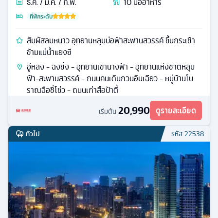
ธ.ค. / ม.ค. / ก.พ.
10
มื้ออาหาร
ที่พักระดับ
สัมผัสลมหนาว อุทยานหลุมบ่อฟ้าสะพานสวรรค์ ขึ้นกระเช้า
ข้ามแม่น้ำแยงซี
อู่หลง - ฉงชิ่ง - อุทยานเขานางฟ้า - อุทยานแห่งชาติหลุม
ฟ้า-สะพานสวรรค์ - ถนนคนเดินกวนอินเฉียว - หมู่บ้านโบ
ราณฉือชี่โข่ว - ถนนเก่าสือป้าตี้
20,990
ดูรายละเอียด
เริ่มต้น
ทั่วไป
รหัส
22538