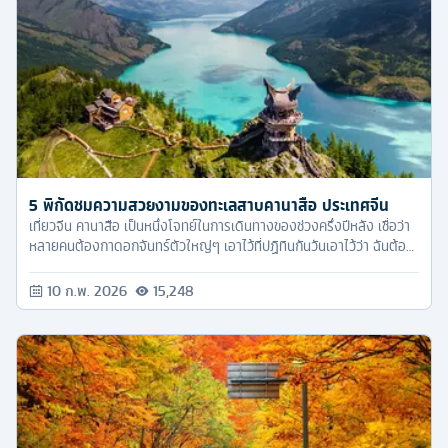
5 พิกัดชมความสวยงามของทะเลสาบคานาสือ ประเทศจีน
เที่ยวจีน คานาสือ เป็นหนึ่งโจทย์ในการเดินทางของช่วงครึ่งปีหลัง เชื่อว่า
หลายคนต้องกาดอกจันทร์ตัวใหญ่ๆ เอาไว้ที่ปฏิทินกันวันเอาไว้ว่า ฉันต้อง
ไปดูฤดูใบไม้เปลี่ยนสี ที่ไหนสักที่ให้ได้ เพราะช่วงครึ่งปีหลังของต่าง
ประเทศเขาจะเข้าสู่ช่วงฤดูใบไม้ร่วงซึ่งก่อนจะถึงจุดนั้นจะมีฤดูกาลที่เรียก
10 ก.พ. 2026
15,248
ว่าฤดูใบไม้เปลี่ยนสี สลับสีแดงเหลือง สวยงามเกินภาพในความฝัน อย่าง
ที่เราๆ เห็นกันตามอินเตอร์เน็ตนั่นแหละ