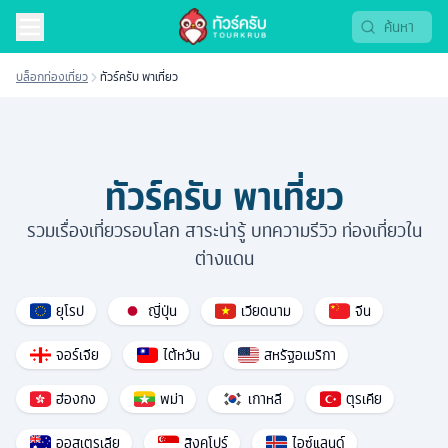
บล็อกท่องเที่ยว
ทัวร์ครับ พาเที่ยว
ทัวร์ครับ พาเที่ยว
รวมเรื่องเที่ยวรอบโลก สาระน่ารู้ บทความรีวิว ท่องเที่ยวใน
ต่างแดน
ยุโรป
ญี่ปุ่น
เวียดนาม
จีน
จอร์เจีย
ไต้หวัน
สหรัฐอเมริกา
ฮ่องกง
พม่า
เกาหลี
ตุรเคีย
ออสเตรเลีย
สิงคโปร์
ไอซ์แลนด์