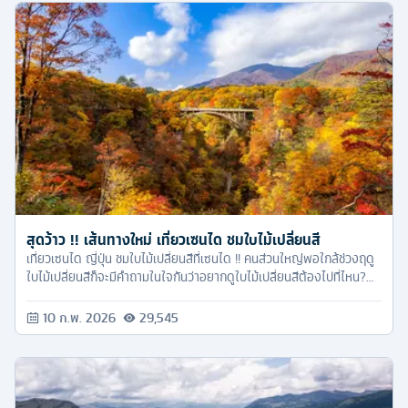
สุดว้าว !! เส้นทางใหม่ เที่ยวเซนได ชมใบไม้เปลี่ยนสี
เที่ยวเซนได ญี่ปุ่น ชมใบไม้เปลี่ยนสีที่เซนได !! คนส่วนใหญ่พอใกล้ช่วงฤดู
ใบไม้เปลี่ยนสีก็จะมีคำถามในใจกันว่าอยากดูใบไม้เปลี่ยนสีต้องไปที่ไหน?
เชื่อว่าหลายคนต้องนึกถึงญี่ปุ่นเป็นประเทศแรกๆ เพราะด้วยอากาศ ความ
เป็นอยู่ วัฒนธรรม และที่สำคัญระยะเวลาเดินทางก็ไม่นานจนเกินไป รวมๆ
10 ก.พ. 2026
29,545
แล้วถือว่าเป็นประเทศที่บางคนไปซ้ำแล้วซ้ำอีก และอีกหนึ่งช่วงที่ไม่ควร
พลาดเลยก็คือช่วงฤดูใบไม้เปลี่ยนสี