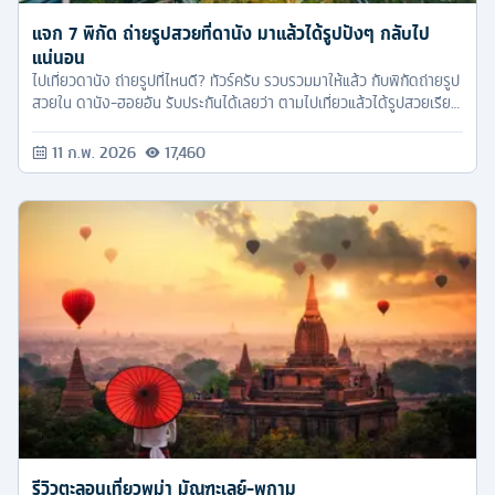
แจก 7 พิกัด ถ่ายรูปสวยที่ดานัง มาแล้วได้รูปปังๆ กลับไป
แน่นอน
ไปเที่ยวดานัง ถ่ายรูปที่ไหนดี? ทัวร์ครับ รวบรวมมาให้แล้ว กับพิกัดถ่ายรูป
สวยใน ดานัง-ฮอยอัน รับประกันได้เลยว่า ตามไปเที่ยวแล้วได้รูปสวยเรียก
ยอดไลค์ได้แน่นอน
11 ก.พ. 2026
17,460
รีวิวตะลอนเที่ยวพม่า มัณฑะเลย์-พุกาม