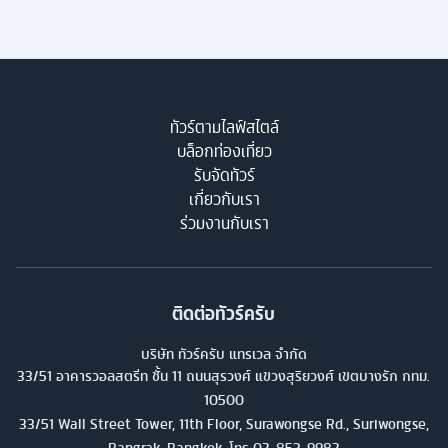
ทัวร์ตามไลฟ์สไตล์
บล็อกท่องเที่ยว
รับจัดทัวร์
เกี่ยวกับเรา
ร่วมงานกับเรา
ติดต่อทัวร์ครับ
บริษัท ทัวร์ครับ แทรเวล จำกัด
33/51 อาคารวอลสตรีท ชั้น 11 ถนนสุรวงศ์ แขวงสุริยวงศ์ เขตบางรัก กทม.
10500
33/51 Wall Street Tower, 11th Floor, Surawongse Rd., Suriwongse,
Bangrak, Bangkok. โทร
02-853-9982