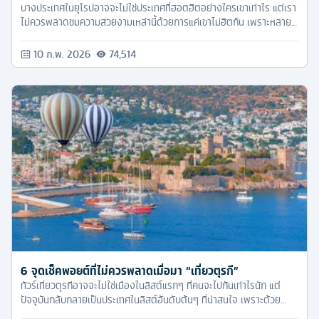
บางประเทศในยุโรปอาจจะไม่ใช่ประเทศที่ฮอตฮิตอย่างใครเขาเท่าไร แต่เรา
ไม่ควรพลาดชมความสวยงามเหล่านี้ด้วยการแค่เขาไม่ฮิตกัน เพราะหลาย
ประเทศที่ Tourkrub จะหยิบยกมาพูดกันในวันนี้เรียกได้ว่าเป็นการเที่ยว
ยุโรปตะวันออกที่น่าสนใจไม่แพ้ประเทศยอดฮิตทั้งหลายเลยล่ะ มาดูกันเลย
10 ก.พ. 2026
74,514
ดีกว่าว่าประเทศไหนน่าสนใจบ้าง เตรียมกระดาษและปากกามาจดลิสต์ที่
เที่ยวกันไว้ได้เลย!
6 จุดเช็คพอยต์ที่ไม่ควรพลาดเมื่อมา “เที่ยวตุรกี”
ทัวร์เที่ยวตุรกีอาจจะไม่ใช่เมืองในลิสต์แรกๆ ที่คนจะไปกันเท่าไรนัก แต่
ปัจจุบันกลับกลายเป็นประเทศในลิสต์อันดับต้นๆ ที่น่าสนใจ เพราะด้วย
ความงามของธรรมชาติ บ้านเมือง และวัฒนธรรมที่แตกต่างจากบ้านเรา