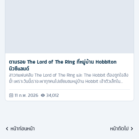
ตามรอย The Lord of The Ring ที่หมู่บ้าน Hobbiton
นิวซีแลนด์
สาวกแฟนคลับ The Lord of The Ring และ The Hobbit ต้องถูกใจสิ่ง
นี้! เพราะวันนี้เราจะพาทุกคนไปเยี่ยมชมหมู่บ้าน Hobbit เจ้าตัวเล็กใน
ภาพยนตร์ ใครเป็นแฟนตระกูลแบล็คกิ้น คงจะรู้จักที่นี่เป็นอย่างดี แต่ที่นี่ไม่
ได้เป็นแค่ฉากในหนังเท่านั้น เพราะเขายังเปิดให้นักท่องเที่ยวได้เข้าชม แถม
11 ก.พ. 2026
34,012
ยังมีร้านอาหารขายกันจริงๆ ในหมู่บ้านฮอบบิทอีกด้วย
หน้าก่อนหน้า
หน้าถัดไป