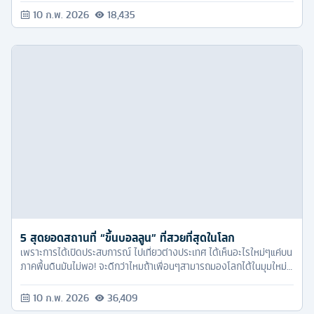
10 ก.พ. 2026
18,435
5 สุดยอดสถานที่ “ขึ้นบอลลูน” ที่สวยที่สุดในโลก
เพราะการได้เปิดประสบการณ์ ไปเที่ยวต่างประเทศ ได้เห็นอะไรใหม่ๆแค่บน
ภาคพื้นดินมันไม่พอ! จะดีกว่าไหมถ้าเพื่อนๆสามารถมองโลกได้ในมุมใหม่
สูงจากพื้นลอยขึ้นไปอีกด้วยการขึ้นบอลลูนใหญ่ยักษ์เพื่อชมวิวที่อลังการ
10 ก.พ. 2026
36,409