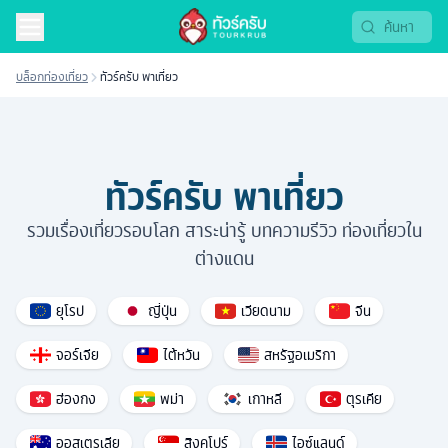
บล็อกท่องเที่ยว
ทัวร์ครับ พาเที่ยว
ทัวร์ครับ พาเที่ยว
รวมเรื่องเที่ยวรอบโลก สาระน่ารู้ บทความรีวิว ท่องเที่ยวใน
ต่างแดน
ยุโรป
ญี่ปุ่น
เวียดนาม
จีน
จอร์เจีย
ไต้หวัน
สหรัฐอเมริกา
ฮ่องกง
พม่า
เกาหลี
ตุรเคีย
ออสเตรเลีย
สิงคโปร์
ไอซ์แลนด์