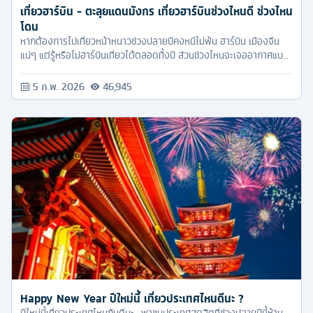
เที่ยวฮาร์บิน - ตะลุยแดนมังกร เที่ยวฮาร์บินช่วงไหนดี ช่วงไหน
โดน
หากต้องการไปเที่ยวหน้าหนาวช่วงปลายปีคงหนีไม่พ้น ฮาร์บิน เมืองจีน
แน่ๆ แต่รู้หรือไม่ฮาร์บินเที่ยวได้ตลอดทั้งปี ส่วนช่วงไหนจะเจออากาศแบบ
ไหนบ้าง ทัวร์ครับ จัดการมาให้คุณแล้วครับ
5 ก.พ. 2026
46,945
Happy New Year ปีใหม่นี้ เที่ยวประเทศไหนดีนะ ?