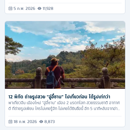
สำคัญคนไทยเที่ยวยังไม่เยอะ ไปเที่ยวเซนได แล้วได้รูปไม่ซ้ำเพื่อนๆ
แน่นอน
5 ก.พ. 2026
11,928
12 พิกัด ถ่ายรูปสวย “อู่อี๋ซาน” ไปเที่ยวก่อน ได้รูปเท่กว่า
พาเที่ยวจีน เมืองใหม่ “อู่อี๋ซาน” เมือง 2 มรดกโลก สวยธรรมชาติ อากาศ
ดี ที่ถ่ายรูปเพียบ ใครไม่เคยรู้จัก ไม่เคยได้ยินชื่อนี้ อีก 5 นาทีหลังจากอ่าน
บทความนี้จบ จะทำให้คุณอยากไปเที่ยวอู่อี๋ซานทันที
18 ก.พ. 2026
8,873