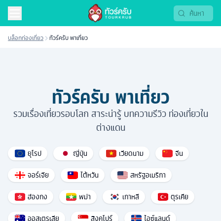
บล็อกท่องเที่ยว
ทัวร์ครับ พาเที่ยว
ทัวร์ครับ พาเที่ยว
รวมเรื่องเที่ยวรอบโลก สาระน่ารู้ บทความรีวิว ท่องเที่ยวใน
ต่างแดน
ยุโรป
ญี่ปุ่น
เวียดนาม
จีน
จอร์เจีย
ไต้หวัน
สหรัฐอเมริกา
ฮ่องกง
พม่า
เกาหลี
ตุรเคีย
ออสเตรเลีย
สิงคโปร์
ไอซ์แลนด์