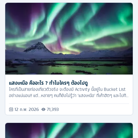
แสงเหนือ คืออะไร ? ทำไมใครๆ ต้องไปดู
ใครที่เป็นสายท่องเที่ยวตัวจริง จะต้องมี Activity นี้อยู่ใน Bucket List
อย่างแน่นอน!! แต่...หลายๆ คนก็ยังไม่รู้ว่า ‘แสงเหนือ’ ที่เค้าฮิตๆ และไปกัน
เนี่ย มันคืออะไรนะ? แล้วทำไมใครๆ ถึงต้องอยากไปดูขนาดนั้น?? วันนี้
ทัวร์ครับ เลยจะมาไขปริศนาที่ว่านี้ ให้ทุกคนหายงงกันครับ
12 ก.พ. 2026
71,393