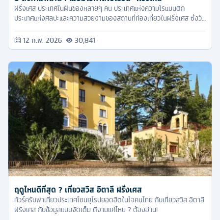
ฝรั่งเศส ประเทศในฝันของหลายๆ คน ประเทศแห่งความโรแมนติก
ประเทศแห่งศิลปะและความสวยงามของสถานที่ท่องเที่ยวในฝรั่งเศส ซึ่งวัน
นี้ ทัวร์ครับ ขอจัด 6 ทริคดีๆ ที่หากเพื่อนๆ ไปเที่ยวฝรั่งเศส ต้องไม่พลาด
เด็ดขาด
12 ก.พ. 2026
30,841
ฤดูไหนดีที่สุด ? เที่ยวสวิส อิตาลี ฝรั่งเศส
ทัวร์ครับพาเที่ยวประเทศโซนยุโรปยอดฮิตในใจคนไทย กับเที่ยวสวิส อิตาลี
ฝรั่งเศส กับข้อมูลแบบจัดเต็ม ดีงามแค่ไหน ? ต้องอ่าน!