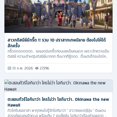
สาวกดิสนีย์มีกรี๊ด !! รวม 10 ปราสาทเทพนิยาย ต้องไปให้ได้
สักครั้ง
กรี๊ดดดดดดดดด… ขอแอดมินกรี๊ดก่อนเลยเป็นคนแรก เพราะรักความเป็น
ดิสนีย์ ความเจ้าหญิงดิสนีย์มากกก ถึงมากที่ซู้ดดด.. ตั้งแต่เด็กจนโตใคร
ที่ดูการ์ตูนของดิสนีย์ ก็จะเห็นว่าเจ้าหญิงแต่ละคนก็มีปราสาทเป็นของตัว
เอง แล้วเด็กน้อยอย่างเราก็จะมโนไปว่า อยากจะมีปราสาทแบบนี้บ้างอะไร
13 ก.พ. 2026
27,196
บ้าง
ตะลอนทัวร์โอกินาว่า ใครไม่ว่า โอกินาว่า.. Okinawa the new
Hawaii
ทัวร์ครับขออาสา พาทุกคนไปรู้จักโอกินาว่า " ฮาวายของญี่ปุ่น " ดินแดน
สวรรค์ของคนรักทะเล พร้อมกับ 7 จุดเช็คอิน โอกินาว่าต้องห้ามพลาด 🌊