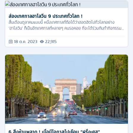
ส่องเทศกาลฮาโลวีน 9 ประเทศทั่วโลก !
สิ้นเดือนตุลาคมแบบนี้ หนึ่งเทศกาลที่ถือได้ว่าฮอตฮิตไปทั่วโลกอย่าง
‘ฮาโลวีน’ ก็เป็นอีกเทศกาลที่หลายๆ คนรอคอย ที่จะได้ร่วมกันทำกิจกรรม
สนุกๆ เล่นเกมมันส์ๆ และแต่งตัวแฟนซีต่างๆ เป็นอีกหนึ่งเทศกาลที่สนุก
และไม่ควรพลาดเลยล่ะครับ
18 ต.ค. 2023
22,915
6 สิ่งห้ามพลาด ! เมื่อมีโอกาสไปเยือน “ฝรั่งเศส”