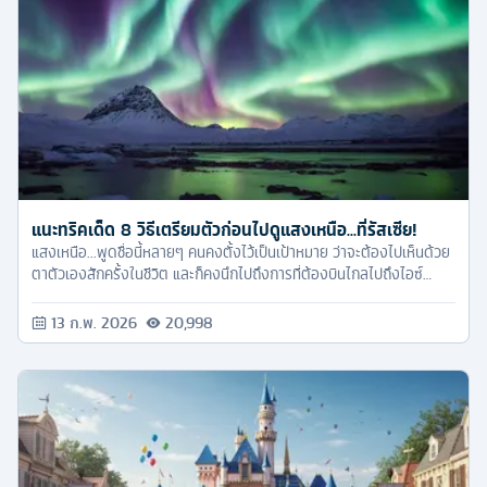
แนะทริคเด็ด 8 วิธีเตรียมตัวก่อนไปดูแสงเหนือ...ที่รัสเซีย!
แสงเหนือ...พูดชื่อนี้หลายๆ คนคงตั้งไว้เป็นเป้าหมาย ว่าจะต้องไปเห็นด้วย
ตาตัวเองสักครั้งในชีวิต และก็คงนึกไปถึงการที่ต้องบินไกลไปถึงไอซ์
แลนด์ พร้อมกับค่าใช้จ่ายที่แพงมว๊ากก แต่น้อยคนนักที่จะคิดถึงประเทศที่
ใกล้กว่า และถูกกว่าไอซ์แลนด์ แถมยังไม่ต้องขอวีซ่าอีก นั่นก็คือ ประเทศ
13 ก.พ. 2026
20,998
รัสเซีย นั่นเอง