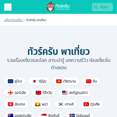
บล็อกท่องเที่ยว
ทัวร์ครับ พาเที่ยว
ทัวร์ครับ พาเที่ยว
รวมเรื่องเที่ยวรอบโลก สาระน่ารู้ บทความรีวิว ท่องเที่ยวใน
ต่างแดน
ยุโรป
ญี่ปุ่น
เวียดนาม
จีน
จอร์เจีย
ไต้หวัน
สหรัฐอเมริกา
ฮ่องกง
พม่า
เกาหลี
ตุรเคีย
ออสเตรเลีย
สิงคโปร์
ไอซ์แลนด์