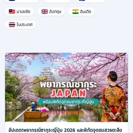
มาเลเซีย
อังกฤษ
อินเดีย
ในประเทศ
อัปเดต!พยากรณ์ซากุระญี่ปุ่น 2026 และพิกัดจุดชมสวยตะลึง