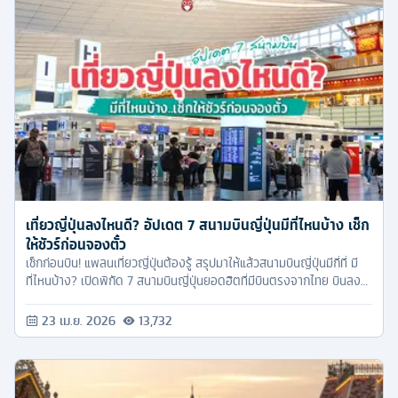
เที่ยวญี่ปุ่นลงไหนดี? อัปเดต 7 สนามบินญี่ปุ่นมีที่ไหนบ้าง เช็ก
ให้ชัวร์ก่อนจองตั๋ว
เช็กก่อนบิน! แพลนเที่ยวญี่ปุ่นต้องรู้ สรุปมาให้แล้วสนามบินญี่ปุ่นมีกี่ที่ มี
ที่ไหนบ้าง? เปิดพิกัด 7 สนามบินญี่ปุ่นยอดฮิตที่มีบินตรงจากไทย บินลง
ไหน นั่งรถไฟเข้าเมืองยังไง เที่ยวไหนต่อดี อ่านจบแพลนทริปได้เลย!
23 เม.ย. 2026
13,732