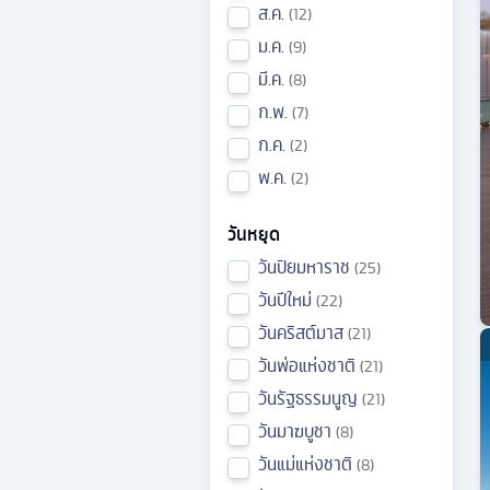
ส.ค.
12
ม.ค.
9
มี.ค.
8
ก.พ.
7
ก.ค.
2
พ.ค.
2
วันหยุด
วันปิยมหาราช
25
วันปีใหม่
22
วันคริสต์มาส
21
วันพ่อแห่งชาติ
21
วันรัฐธรรมนูญ
21
วันมาฆบูชา
8
วันแม่แห่งชาติ
8