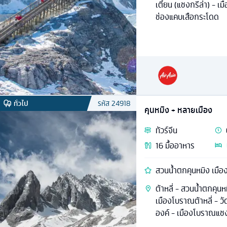
เตี้ยน (แชงกรีล่า) - เ
ช่องแคบเสือกระโดด
ทั่วไป
รหัส
24918
คุนหมิง + หลายเมือง
ทัวร์
จีน
16
มื้ออาหาร
สวนน้ำตกคุนหมิง เมือ
ต้าหลี่ - สวนน้ำตกคุนห
เมืองโบราณต้าหลี่ - ว
องค์ - เมืองโบราณแชง