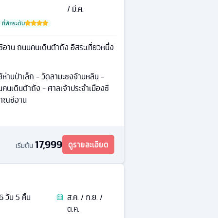
/ มี.ค.
ที่พักระดับ
ีอาน ถนนคนเดินต้าถัง อิสระเที่ยวหนึ่ง
ย์ห่านป่าเล็ก - วัดลามะซงจ้านหลิน -
นคนเดินต้าถัง - ศาลเจ้าประจำเมืองซี
ราณซีอาน
17,999
ดูรายละเอียด
เริ่มต้น
6
วัน
5
คืน
ส.ค. / ก.ย. /
ต.ค.