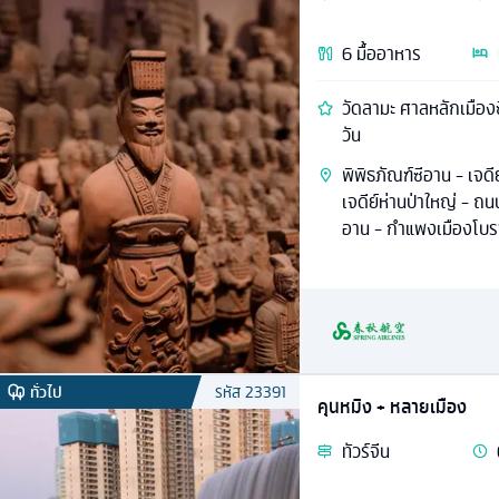
6
มื้ออาหาร
วัดลามะ ศาลหลักเมืองซ
วัน
พิพิธภัณฑ์ซีอาน - เจดี
เจดีย์ห่านป่าใหญ่ - ถน
อาน - กำแพงเมืองโบ
ทั่วไป
รหัส
23391
คุนหมิง + หลายเมือง
ทัวร์
จีน