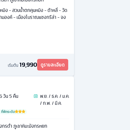
มิง - สวนน้ำตกคุนหมิง - ต้าหลี่ - วัด
์สามองค์ - เมืองโบราณแชงกรีล่า - จง
19,990
ดูรายละเอียด
เริ่มต้น
6
วัน
5
คืน
พ.ย. / ธ.ค. / ม.ค.
/ ก.พ. / มี.ค.
ที่พักระดับ
มังกรดำ ภูเขาหิมะมังกรหยก