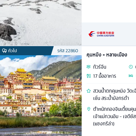
ทั่วไป
รหัส
22860
คุนหมิง + หลายเมือง
ทัวร์
จีน
17
มื้ออาหาร
สวนน้ำตกคุนหมิง วัดเจ
เซิ่น สระน้ำมังกรดำ
ตำหนักทองจินเตี้ยนคุนห
เจ้าแม่กวนอิม - เจดีย์
(แชงกรีล่า)