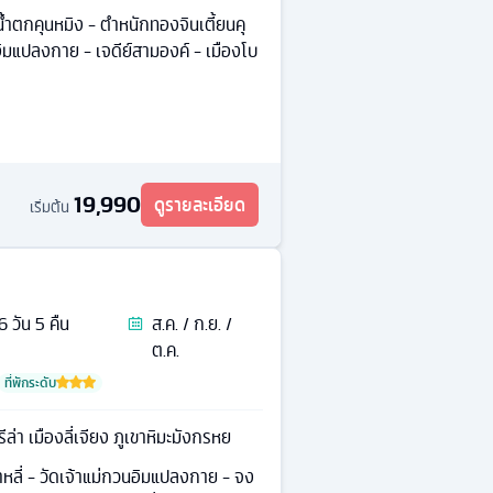
นน้ำตกคุนหมิง - ตำหนักทองจินเตี้ยนคุ
อิมแปลงกาย - เจดีย์สามองค์ - เมืองโบ
19,990
ดูรายละเอียด
เริ่มต้น
6
วัน
5
คืน
ส.ค. / ก.ย. /
ต.ค.
ที่พักระดับ
ีล่า เมืองลี่เจียง ภูเขาหิมะมังกรหย
้าหลี่ - วัดเจ้าแม่กวนอิมแปลงกาย - จง