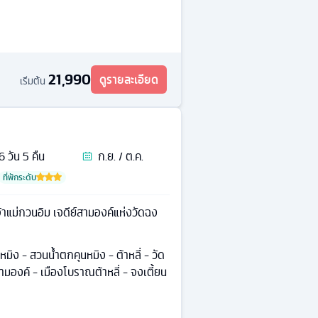
21,990
ดูรายละเอียด
เริ่มต้น
6
วัน
5
คืน
ก.ย. / ต.ค.
ที่พักระดับ
้าแม่กวนอิม เจดีย์สามองค์แห่งวัดฉง
มิง - สวนน้ำตกคุนหมิง - ต้าหลี่ - วัด
สามองค์ - เมืองโบราณต้าหลี่ - จงเตี้ยน