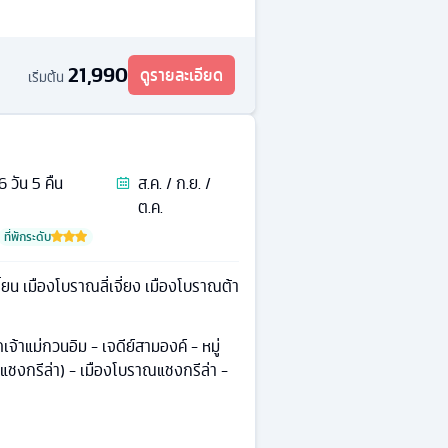
21,990
ดูรายละเอียด
เริ่มต้น
6
วัน
5
คืน
ส.ค. / ก.ย. /
ต.ค.
ที่พักระดับ
ยน เมืองโบราณลี่เจี่ยง เมืองโบราณต้า
เจ้าแม่กวนอิม - เจดีย์สามองค์ - หมู่
 (แชงกรีล่า) - เมืองโบราณแชงกรีล่า -