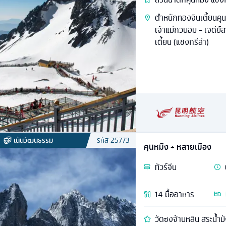
ตำหนักทองจินเตี้ยนคุนห
เจ้าแม่กวนอิม - เจดีย
เตี้ยน (แชงกรีล่า)
เน้นวัฒนธรรม
รหัส
25773
คุนหมิง + หลายเมือง
ทัวร์
จีน
14
มื้ออาหาร
วัดซงจ้านหลิน สระน้ำ