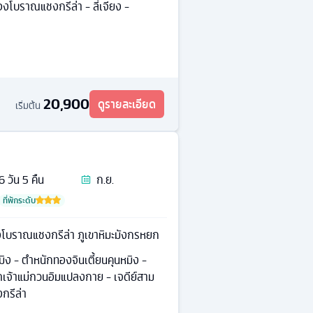
มืองโบราณแชงกรีล่า - ลี่เจียง -
20,900
ดูรายละเอียด
เริ่มต้น
6
วัน
5
คืน
ก.ย.
ที่พักระดับ
งโบราณแชงกรีล่า ภูเขาหิมะมังกรหยก
มิง - ตำหนักทองจินเตี้ยนคุนหมิง -
ัดเจ้าแม่กวนอิมแปลงกาย - เจดีย์สาม
กรีล่า