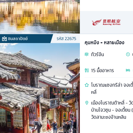
ชมสถาปัตย์
รหัส
22675
คุนหมิง + หลายเมือง
ทัวร์
จีน
15
มื้ออาหาร
โบราณแชงกรีล่า จงเตี้
หลี่
เมืองโบราณต้าหลี่ - วัด
บ้านโจวชุน - จงเตี้ยน
วัดลามะซงจ้านหลิน