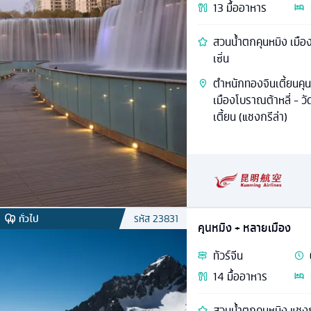
13
มื้ออาหาร
สวนน้ำตกคุนหมิง เมือง
เซิ่น
ตำหนักทองจินเตี้ยนคุนห
เมืองโบราณต้าหลี่ - วั
เตี้ยน (แชงกรีล่า)
ทั่วไป
รหัส
23831
คุนหมิง + หลายเมือง
ทัวร์
จีน
14
มื้ออาหาร
สวนน้ำตกคุนหมิง แชงก