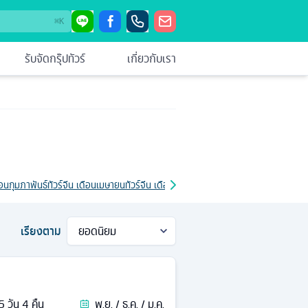
⌘
K
รับจัดกรุ๊ปทัวร์
เกี่ยวกับเรา
ดือนกุมภาพันธ์
ทัวร์จีน เดือนเมษายน
ทัวร์จีน เดือนมิถุนายน
ทัวร์จีน โปรโมชั่น
ทัวร์จีน วั
เรียงตาม
5
วัน
4
คืน
พ.ย. / ธ.ค. / ม.ค.