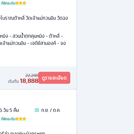
ที่พักระดับ
โบราณต้าหลี่ วัดเจ้าแม่กวนอิม วัดฉง
มิง - สวนน้ำตกคุนหมิง - ต้าหลี่ -
ดเจ้าแม่กวนอิม - เจดีย์สามองค์ - จง
22,288
ดูรายละเอียด
18,888
เริ่มต้น
6
วัน
5
คืน
ก.ย. / ต.ค.
ที่พักระดับ
รีล่า ภูเขาหิมะมังกรหยก