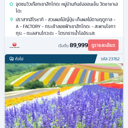
จุดชมวิวเทือกเขาฮักโกดะ หมู่บ้านกินซังออนเซ็น วัดซาซาเอ
โดะ
ปราสาทฮิโรซากิ - สวนผลไม้ญี่ปุ่น เก็บผลไม้ตามฤดูกาล -
A - FACTORY - กระเช้าลอยฟ้าเขาฮักโกดะ - สะพานโจกา
กุระ - ทะเลสาบโทวะดะ - โตรกธารน้ำโออิระเสะ
89,999
ดูรายละเอียด
เริ่มต้น
ทั่วไป
รหัส
23762