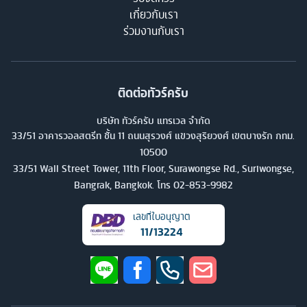
เกี่ยวกับเรา
ร่วมงานกับเรา
ติดต่อทัวร์ครับ
บริษัท ทัวร์ครับ แทรเวล จำกัด
33/51 อาคารวอลสตรีท ชั้น 11 ถนนสุรวงศ์ แขวงสุริยวงศ์ เขตบางรัก กทม.
10500
33/51 Wall Street Tower, 11th Floor, Surawongse Rd., Suriwongse,
Bangrak, Bangkok. โทร
02-853-9982
เลขที่ใบอนุญาต
11/13224
ทัวร์ญี่ปุ่น - โอซาก้า Osaka
🐙
ทัวร์โอซาก้า (Osaka)
– สีสันแห่งคันไซ และครัวของญี่ปุ่น
"กิน