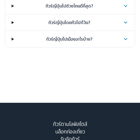
ทัวร์ญี่ปุ่นไปช่วงไหนดีที่สุด?
ทัวร์ญี่ปุ่นโดยทั่วไปกี่วัน?
ทัวร์ญี่ปุ่นไปเมืองอะไรบ้าง?
ทัวร์ญี่ปุ่น - เกียวโต Kyoto
⛩️
ทัวร์เกียวโต (Kyoto)
– สัมผัสเสน่ห์เมืองหลวงเก่า
สำหรับสาย
วัฒนธรรม ต้องไม่พลาด
เกียวโต
เมืองที่เต็มไปด้วยมรดกโลกและ
ประวัติศาสตร์ ชมความงดงามของ
วัดทอง (Kinkaku-ji)
และเดิน
ลอดเสาโทริอินับหมื่นต้นที่
ศาลเจ้าฟุชิมิอินาริ
นอกจากนี้ยังมีจุดเช็ค
ทัวร์ตามไลฟ์สไตล์
อินธรรมชาติสุดอลังการอย่าง
ป่าไผ่อาราชิยามะ
ที่ถ่ายรูปสวยทุกมุม
บล็อกท่องเที่ยว
รับจัดทัวร์