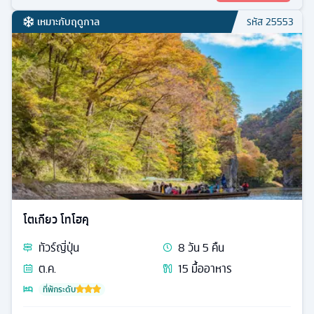
เหมาะกับฤดูกาล
รหัส
25553
โตเกียว โทโฮคุ
ทัวร์
ญี่ปุ่น
8
วัน
5
คืน
ต.ค.
15
มื้ออาหาร
ที่พักระดับ