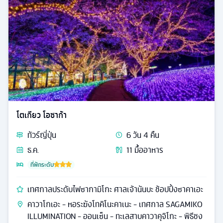
โตเกียว โอซาก้า
ทัวร์
ญี่ปุ่น
6
วัน
4
คืน
ธ.ค.
11
มื้ออาหาร
ที่พักระดับ
เทศกาลประดับไฟซากามิโกะ ศาลเจ้านันบะ ช้อปปิ้งซาคาเอะ
คาวาโกเอะ - หอระฆังโทคิโนะคาเนะ - เทศกาล SAGAMIKO
ILLUMINATION - ออนเซ็น - ทะเลสาบคาวาคุจิโกะ - พิธีชง