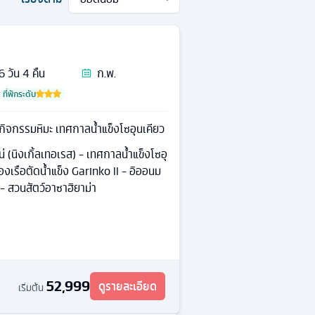
6
วัน
4
คืน
ก.พ.
ที่พักระดับ
นกิจกรรมหิมะ เทศกาลน้ำแข็งโซอุนเคียว
่ (นิงเกิ้ลเทอเรส) - เทศกาลน้ำแข็งโซอุ
่องเรือตัดน้ำแข็ง Garinko II - อิออนม
 - สวนสัตว์อาซาฮิยาม่า
52,999
ดูรายละเอียด
เริ่มต้น