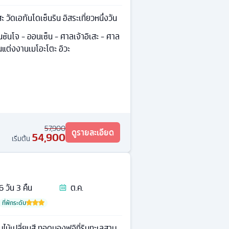
 วัดเอกันโดเซ็นริน อิสระเที่ยวหนึ่งวัน
นซันโจ - ออนเซ็น - ศาลเจ้าอิเสะ - ศาล
ินแต่งงานเมโอะโตะ อิวะ
57,900
ดูรายละเอียด
54,900
เริ่มต้น
6
วัน
3
คืน
ต.ค.
ที่พักระดับ
ไม้เปลี่ยนสี ทอดมองฟูจิที่ริมทะเลสาบ