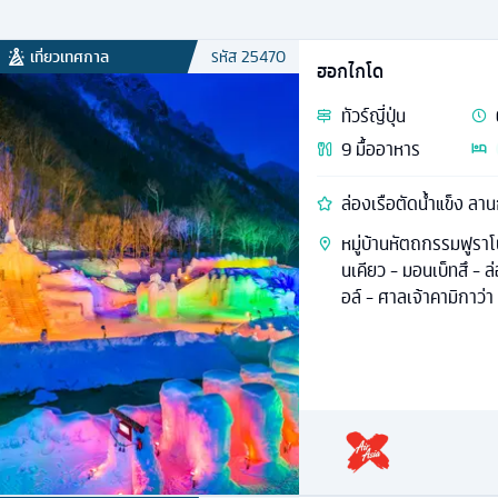
เที่ยวเทศกาล
รหัส
25470
ฮอกไกโด
ทัวร์
ญี่ปุ่น
9
มื้ออาหาร
ล่องเรือตัดน้ำแข็ง ลา
หมู่บ้านหัตถกรรมฟูราโน
นเคียว - มอนเบ็ทสึ - ล
อล์ - ศาลเจ้าคามิกาว่า