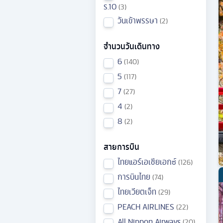
ร.10
3
วันเข้าพรรษา
2
จำนวนวันเดินทาง
6
140
5
117
7
27
4
2
8
2
สายการบิน
ไทยแอร์เอเชียเอกซ์
126
การบินไทย
74
ไทยเวียตเจ็ท
29
PEACH AIRLINES
22
All Nippon Airways
20