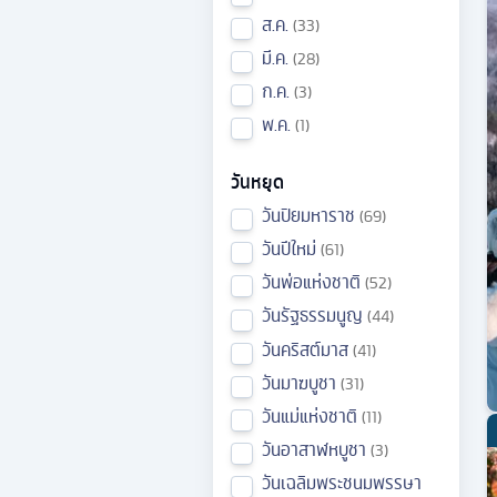
ส.ค.
33
มี.ค.
28
ก.ค.
3
พ.ค.
1
วันหยุด
วันปิยมหาราช
69
วันปีใหม่
61
วันพ่อแห่งชาติ
52
วันรัฐธรรมนูญ
44
วันคริสต์มาส
41
วันมาฆบูชา
31
วันแม่แห่งชาติ
11
วันอาสาฬหบูชา
3
วันเฉลิมพระชนมพรรษา