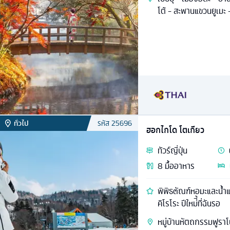
โต้ - สะพานแขวนยูเมะ 
ทั่วไป
รหัส
25696
ฮอกไกโด โตเกียว
ทัวร์
ญี่ปุ่น
8
มื้ออาหาร
พิพิธ๓ัณฑ์หอมะและน้ำแ
คิโรโระ ปีใหม่ี้ที่ฉันรอ
หมู่บ้านหัตถกรรมฟูราโน่