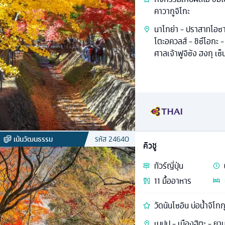
คาวากูจิโกะ
นาโกย่า - ปราสาทโอซา
โตะอควลส์ - ชิซึโอกะ 
ศาลเจ้าฟูจิซัง ฮงกุ เซ
เน้นวัฒนธรรม
รหัส
24640
คิวชู
ทัวร์
ญี่ปุ่น
11
มื้ออาหาร
วัดนันโซอิน บ่อน้ำจิโกกุ
เบปปุ - เมืองฮิตะ - ยาน