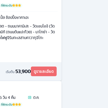
ที่พักระดับ
เปิ้ล ช้อปปิ้งซาคาเอะ
เลต - ถนนนาคามิเสะ - วัดเซนโซจิ (วัด
มิกิ (ถนนต้นแปะก๊วย) - นาโกย่า - วัด
ขาไฟฟูจิริมทะเลสาบคาวากุจิโกะ
53,900
ดูรายละเอียด
เริ่มต้น
6
วัน
4
คืน
ต.ค.
ที่พักระดับ