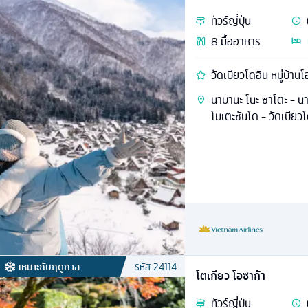
ทัวร์
ญี่ปุ่น
8
มื้ออาหาร
วัดเบียวโดอิน หมู่บ้านโ
นาบานะ โนะ ซาโตะ - นา
โมเตะซันโด - วัดเบียวโ
เหมาะกับฤดูกาล
รหัส
24114
โตเกียว โอซาก้า
ทัวร์
ญี่ปุ่น