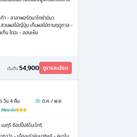
ก้า - ลาลาพอร์ตนาโกย่ามินา
- สวนผลไม้ญี่ปุ่น เก็บผลไม้ตามฤดูกาล -
็นเก็น ไทฉะ - ออนเซ็น
54,900
ดูรายละเอียด
เริ่มต้น
6
วัน
4
คืน
ต.ค. / พ.ย.
ที่พักระดับ
 เมกุริ ช้อปปิ้งชิโมะโทริ
ากาว่า - เมืองเก่าซันมาชิซูจิ - คุมาโม