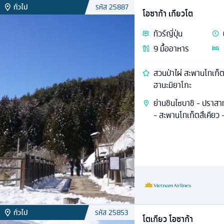
ทั่วไป
รหัส
25887
โอซาก้า เกียวโต
ทัวร์
ญี่ปุ่น
9
มื้ออาหาร
สวนป่าไผ่ สะพานโทเก็
ฮานะมิยาโกะ
ย่านชินไซบาชิ - ปราสา
- สะพานโทเก็ตสึเคียว - 
ทั่วไป
รหัส
25853
โตเกียว โอซาก้า