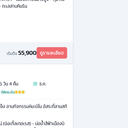
- ทะเลสาบคินริน
55,900
ดูรายละเอียด
เริ่มต้น
6
วัน
4
คืน
ธ.ค.
ที่พักระดับ
ข็ง ลานกิจกรรมหิมะบิไบ อิสระที่ลานสกี
 (นิงเกิ้ลเทอเรส) - บ่อน้ำสีฟ้าเมืองบิ