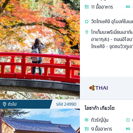
11
มื้ออาหาร
วัดไทเซคิจิ อุโมงค์ใบเม
โกเท็มบะพรีเมี่ยมเอาท์
อาซากุสะ) - ถนนอิโจนา
ไทเซคิจิ - จุดชมวิวภูเ
ทั่วไป
รหัส
24990
โอซาก้า เกียวโต
ทัวร์
ญี่ปุ่น
9
มื้ออาหาร