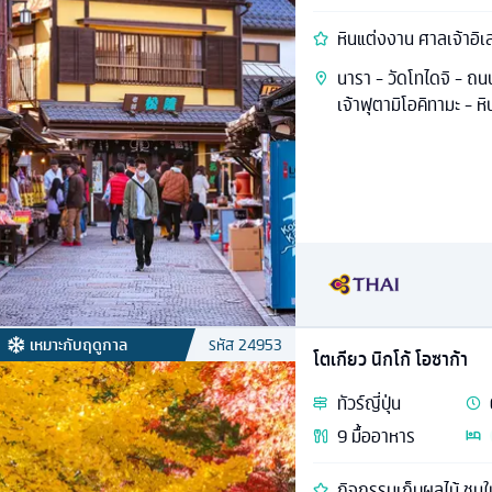
หินแต่งงาน ศาลเจ้าอิเสะ
นารา - วัดโทไดจิ - ถน
เจ้าฟุตามิโอคิทามะ - ห
เหมาะกับฤดูกาล
รหัส
24953
โตเกียว นิกโก้ โอซาก้า
ทัวร์
ญี่ปุ่น
9
มื้ออาหาร
กิจกรรมเก็บผลไม้ ชมใบ