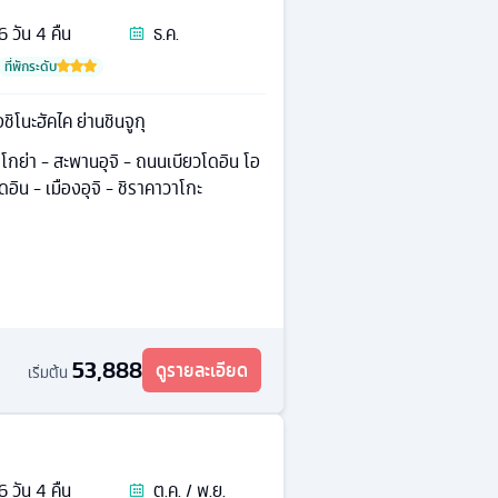
6
วัน
4
คืน
ธ.ค.
ที่พักระดับ
อชิโนะฮัคไค ย่านชินจูกุ
โกย่า - สะพานอุจิ - ถนนเบียวโดอิน โอ
ดอิน - เมืองอุจิ - ชิราคาวาโกะ
53,888
ดูรายละเอียด
เริ่มต้น
6
วัน
4
คืน
ต.ค. / พ.ย.