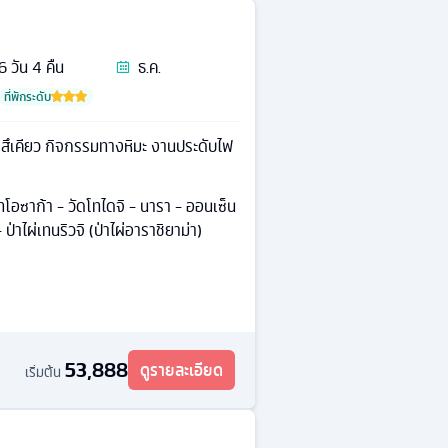
6
วัน
4
คืน
ธ.ค.
ที่พักระดับ
ตสึเคียว กิจกรรมทางหิมะ งานประดับไฟ
ทโอซาก้า - วัดโทไดจิ - นารา - ออนเซ็น
ป่าไผ่เทนริวจิ (ป่าไผ่อาราชิยาม่า)
53,888
ดูรายละเอียด
เริ่มต้น