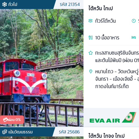
ทั่วไป
รหัส
21354
ไต้หวัน ไทเป
ทัวร์
ไต้หวัน
10
มื้ออาหาร
ทะเลสาบชมสุริยันจันทร
และต้นไม้พันปี (ผ่อน 0
หนานโถว - วัดเหวินหวู่
จันทรา - เมืองเจียอี้
กาดงไนท์มาร์เก็ต
💳
ผ่อน 0%
เน้นวัฒนธรรม
รหัส
25686
ไต้หวัน ไทจง ไทเป