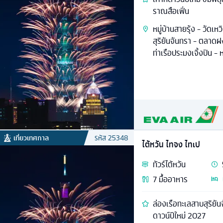
ราณสือเฟิ่น
หมู่บ้านสายรุ้ง - วัดเห
สุริยันจันทรา - ตลาดฝ
ท่าเรือประมงเจิ้งปิน - ห
เที่ยวเทศกาล
รหัส
25348
ไต้หวัน ไทจง ไทเป
ทัวร์
ไต้หวัน
7
มื้ออาหาร
ล่องเรือทะเลสาบสุริยัน
ดาวน์ปีใหม่ 2027