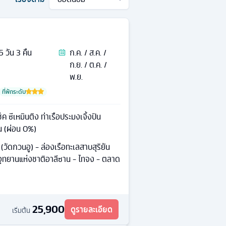
5
วัน
3
คืน
ก.ค. / ส.ค. /
ก.ย. / ต.ค. /
พ.ย.
ที่พักระดับ
 ซีเหมินติง ท่าเรือประมงเจิ้งปิน
น (ผ่อน 0%)
 (วัดกวนอู) - ล่องเรือทะเลสาบสุริยัน
 - อุทยานแห่งชาติอาลีซาน - ไทจง - ตลาด
25,900
ดูรายละเอียด
เริ่มต้น