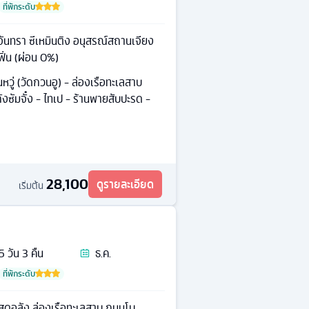
ที่พักระดับ
นจันทรา ซีเหมินติง อนุสรณ์สถานเจียง
ิ่น (ผ่อน 0%)
นหวู่ (วัดกวนอู) - ล่องเรือทะเลสาบ
ถังซัมจั๋ง - ไทเป - ร้านพายสับปะรด -
28,100
ดูรายละเอียด
เริ่มต้น
5
วัน
3
คืน
ธ.ค.
ที่พักระดับ
ุสุดอลัง ล่องเรือทะเลสาบ ถนนโบ