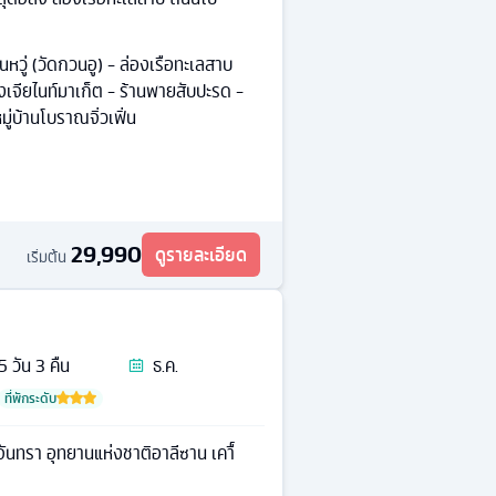
วินหวู่ (วัดกวนอู) - ล่องเรือทะเลสาบ
งเจียไนท์มาเก็ต - ร้านพายสับปะรด -
มู่บ้านโบราณจิ่วเฟิ่น
29,990
ดูรายละเอียด
เริ่มต้น
5
วัน
3
คืน
ธ.ค.
ที่พักระดับ
จันทรา อุทยานแห่งชาติอาลีซาน เคาื์