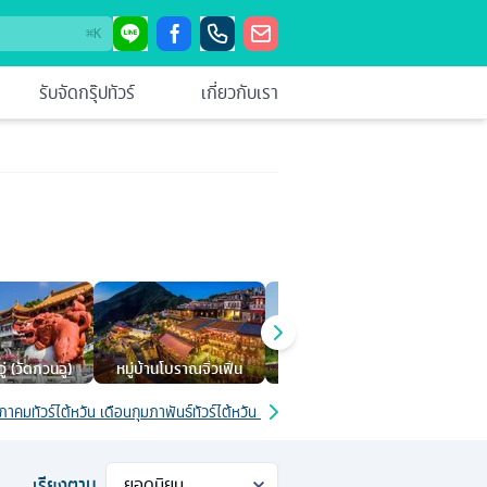
⌘
K
รับจัดกรุ๊ปทัวร์
เกี่ยวกับเรา
ู่ (วัดกวนอู)
หมู่บ้านโบราณจิ่วเฟิ่น
อนุสรณ์เจียงไคเช็ค
กระเ
ษภาคม
ทัวร์ไต้หวัน เดือนกุมภาพันธ์
ทัวร์ไต้หวัน เดือนมกราคม
ทัวร์ไต้หวัน เดือนมิถุนาย
เรียงตาม