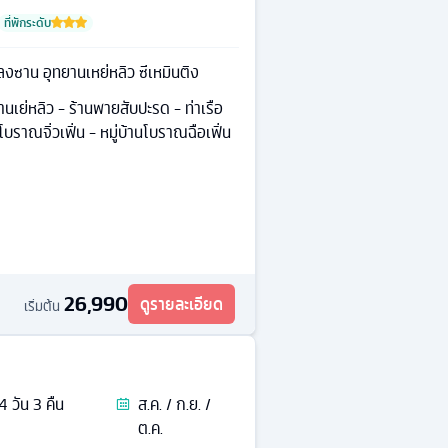
ที่พักระดับ
หลงซาน อุทยานเหย่หลิว ซีเหมินติง
ยานเย่หลิว - ร้านพายสับปะรด - ท่าเรือ
นโบราณจิ่วเฟิ่น - หมู่บ้านโบราณฉือเฟิ่น
26,990
ดูรายละเอียด
เริ่มต้น
4
วัน
3
คืน
ส.ค. / ก.ย. /
ต.ค.