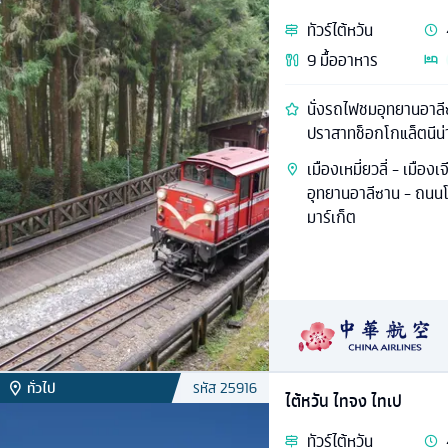
ทัวร์
ไต้หวัน
9
มื้ออาหาร
นั่งรถไฟชมอุทยานอาลี
ปราสาทช็อกโกแล็ตนีน่
เมืองเหมี่ยวลี่ - เมือง
อุทยานอาลีซาน - ถนนโบ
มาร์เก็ต
ทั่วไป
รหัส
25916
ไต้หวัน ไทจง ไทเป
ทัวร์
ไต้หวัน