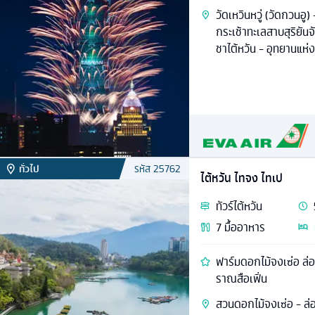
วัดเหวินหวู่ (วัดกวนอู)
กระเช้าทะเลสาบสุริยัน
ชาไต้หวัน - อุทยานแห
ทั่วไป
รหัส
25762
ไต้หวัน ไทจง ไทเป
ทัวร์
ไต้หวัน
7
มื้ออาหาร
ฟาร์มดอกไม้จงเซ่อ ล่อ
ราณสือเฟิ่น
สวนดอกไม้จงเซ่อ - ล่อ