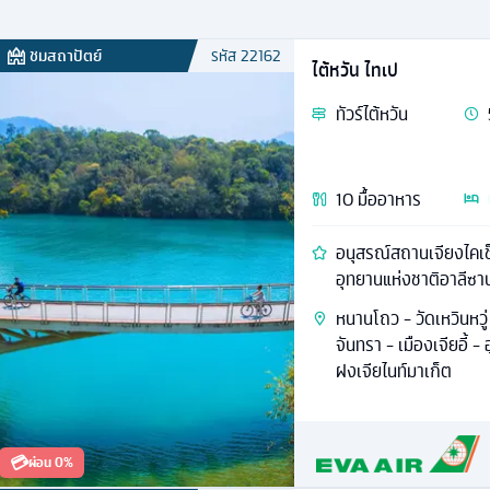
ชมสถาปัตย์
รหัส
22162
ไต้หวัน ไทเป
ทัวร์
ไต้หวัน
10
มื้ออาหาร
อนุสรณ์สถานเจียงไคเช็ค
อุทยานแห่งชาติอาลีซา
หนานโถว - วัดเหวินหวู่
จันทรา - เมืองเจียอี้
ฝงเจียไนท์มาเก็ต
💳
ผ่อน 0%