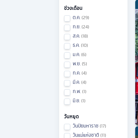
ช่วงเดือน
ต.ค.
29
ก.ย.
24
ส.ค.
18
ธ.ค.
10
ม.ค.
6
พ.ย.
5
ก.ค.
4
มี.ค.
4
ก.พ.
1
มิ.ย.
1
วันหยุด
วันปิยมหาราช
17
วันแม่แห่งชาติ
11