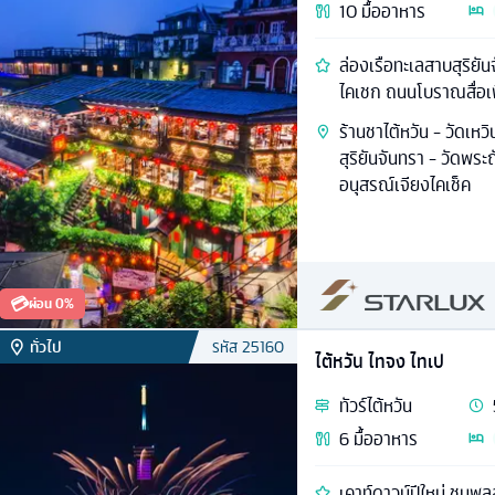
10
มื้ออาหาร
ล่องเรือทะเลสาบสุริยั
ไคเชก ถนนโบราณสื่อเฟ
ร้านชาไต้หวัน - วัดเหวิ
สุริยันจันทรา - วัดพระ
อนุสรณ์เจียงไคเช็ค
💳
ผ่อน 0%
ทั่วไป
รหัส
25160
ไต้หวัน ไทจง ไทเป
ทัวร์
ไต้หวัน
6
มื้ออาหาร
เคาท์ดาวน์ปีใหม่ ชมพล