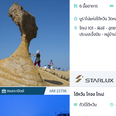
6
มื้ออาหาร
บูราโน่แห่งไต้หวัน วัด
ไทเป 101 - ผิงซี - อุท
ประมงเจิ้งปิน - หมู่บ้า
ชมสถาปัตย์
รหัส
22736
ไต้หวัน ไทจง ไทเป
ทัวร์
ไต้หวัน