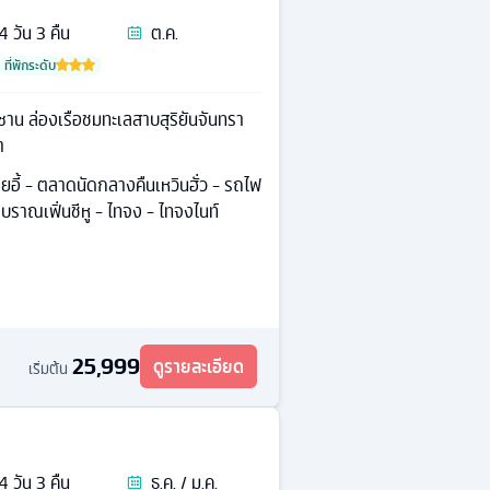
4
วัน
3
คืน
ต.ค.
ที่พักระดับ
ซาน ล่องเรือชมทะเลสาบสุริยันจันทรา
า
เจียอี้ - ตลาดนัดกลางคืนเหวินฮั่ว - รถไฟ
ราณเฟิ่นชีหู - ไทจง - ไทจงไนท์
25,999
ดูรายละเอียด
เริ่มต้น
4
วัน
3
คืน
ธ.ค. / ม.ค.