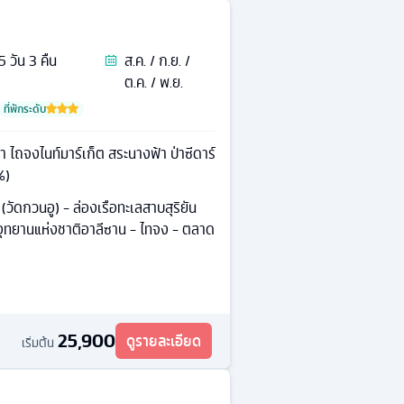
5
วัน
3
คืน
ส.ค. / ก.ย. /
ต.ค. / พ.ย.
ที่พักระดับ
า ไถจงไนท์มาร์เก็ต สระนางฟ้า ป่าซีดาร์
%)
 (วัดกวนอู) - ล่องเรือทะเลสาบสุริยัน
 - อุทยานแห่งชาติอาลีซาน - ไทจง - ตลาด
25,900
ดูรายละเอียด
เริ่มต้น