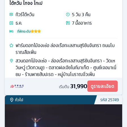
ไต้หวัน ไทจง ไทเป
ทัวร์
ไต้หวัน
5
วัน
3
คืน
ธ.ค.
7
มื้ออาหาร
ที่พักระดับ
ฟาร์มดอกไม้จงเซ่อ ล่องเรือทะเลสาบสุริยันจันทรา ถนนโบ
ราณสือเฟิ่น
สวนดอกไม้จงเซ่อ - ล่องเรือทะเลสาบสุริยันจันทรา - วัดเห
วินหวู่ (วัดกวนอู) - ตลาดฝงเจียไนท์มาเก็ต - ศูนย์เจอมาเนี่
ยม - ร้านพายสับปะรด - หมู่บ้านโบราณจิ่วเฟิ่น
31,990
ดูรายละเอียด
เริ่มต้น
ทั่วไป
รหัส
25749