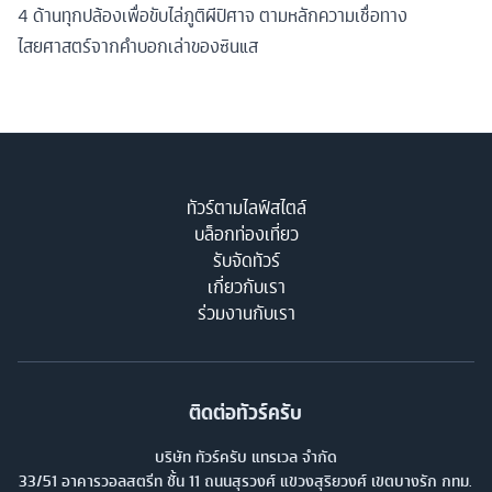
4 ด้านทุกปล้องเพื่อขับไล่ภูติผีปิศาจ ตามหลักความเชื่อทาง
ไสยศาสตร์จากคำบอกเล่าของซินแส
ทัวร์ตามไลฟ์สไตล์
บล็อกท่องเที่ยว
รับจัดทัวร์
เกี่ยวกับเรา
ร่วมงานกับเรา
ติดต่อทัวร์ครับ
บริษัท ทัวร์ครับ แทรเวล จำกัด
33/51 อาคารวอลสตรีท ชั้น 11 ถนนสุรวงศ์ แขวงสุริยวงศ์ เขตบางรัก กทม.