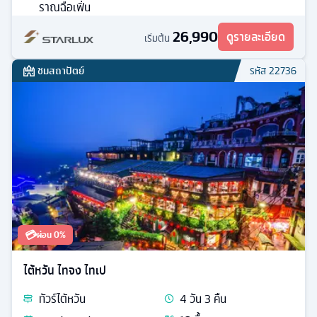
ราณฉือเฟิ่น
26,990
ดูรายละเอียด
เริ่มต้น
ชมสถาปัตย์
รหัส
22736
💳
ผ่อน 0%
ไต้หวัน ไทจง ไทเป
ทัวร์
ไต้หวัน
4
วัน
3
คืน