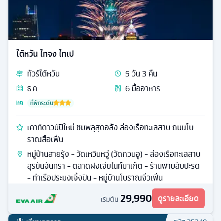
ไต้หวัน ไทจง ไทเป
ทัวร์
ไต้หวัน
5
วัน
3
คืน
ธ.ค.
6
มื้ออาหาร
ที่พักระดับ
เคาท์ดาวน์ปีใหม่ ชมพลุสุดอลัง ล่องเรือทะเลสาบ ถนนโบ
ราณสือเฟิ่น
หมู่บ้านสายรุ้ง - วัดเหวินหวู่ (วัดกวนอู) - ล่องเรือทะเลสาบ
สุริยันจันทรา - ตลาดฝงเจียไนท์มาเก็ต - ร้านพายสับปะรด
- ท่าเรือประมงเจิ้งปิน - หมู่บ้านโบราณจิ่วเฟิ่น
29,990
ดูรายละเอียด
เริ่มต้น