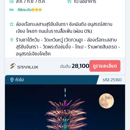
ส.ค. / ก.ย. / ต.ค.
10
มื้ออาหาร
ที่พักระดับ
ล่องเรือทะเลสาบสุริยันจันทรา ซีเหมินติง อนุสรณ์สถาน
เจียง ไคเชก ถนนโบราณสื่อเฟิ่น (ผ่อน 0%)
ร้านชาไต้หวัน - วัดเหวินหวู่ (วัดกวนอู) - ล่องเรือทะเลสาบ
สุริยันจันทรา - วัดพระถังซัมจั๋ง - ไทเป - ร้านพายสับปะรด -
อนุสรณ์เจียงไคเช็ค
28,100
ดูรายละเอียด
เริ่มต้น
ทั่วไป
รหัส
25160