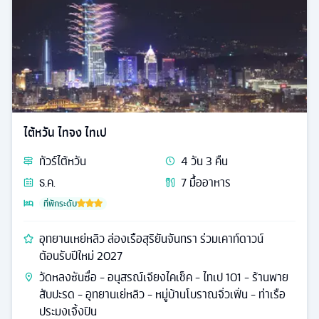
ไต้หวัน ไทจง ไทเป
ทัวร์
ไต้หวัน
4
วัน
3
คืน
ธ.ค.
7
มื้ออาหาร
ที่พักระดับ
อุทยานเหย่หลิว ล่องเรือสุริยันจันทรา ร่วมเคาท์ดาวน์
ต้อนรับปีใหม่ 2027
วัดหลงซันซื่อ - อนุสรณ์เจียงไคเช็ค - ไทเป 101 - ร้านพาย
สับปะรด - อุทยานเย่หลิว - หมู่บ้านโบราณจิ่วเฟิ่น - ท่าเรือ
ประมงเจิ้งปิน