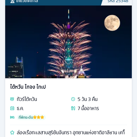
เที่ยวเทศกาล
รหัส
25348
ไต้หวัน ไทจง ไทเป
ทัวร์
ไต้หวัน
5
วัน
3
คืน
ธ.ค.
7
มื้ออาหาร
ที่พักระดับ
ล่องเรือทะเลสาบสุริยันจันทรา อุทยานแห่งชาติอาลีซาน เคาื์